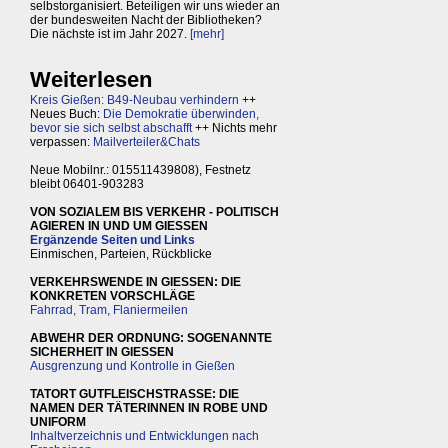
selbstorganisiert. Beteiligen wir uns wieder an
der bundesweiten Nacht der Bibliotheken?
Die nächste ist im Jahr 2027.
[mehr]
Weiterlesen
Kreis Gießen: B49-Neubau verhindern
++
Neues Buch:
Die Demokratie überwinden,
bevor sie sich selbst abschafft
++ Nichts mehr
verpassen:
Mailverteiler&Chats
Neue Mobilnr.: 015511439808), Festnetz
bleibt 06401-903283
VON SOZIALEM BIS VERKEHR - POLITISCH
AGIEREN IN UND UM GIESSEN
Ergänzende Seiten und Links
Einmischen, Parteien, Rückblicke
VERKEHRSWENDE IN GIESSEN: DIE
KONKRETEN VORSCHLÄGE
Fahrrad, Tram, Flaniermeilen
ABWEHR DER ORDNUNG: SOGENANNTE
SICHERHEIT IN GIESSEN
Ausgrenzung und Kontrolle in Gießen
TATORT GUTFLEISCHSTRASSE: DIE
NAMEN DER TÄTERINNEN IN ROBE UND
UNIFORM
Inhaltverzeichnis und Entwicklungen nach