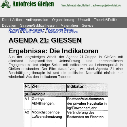
Direct-Action
Antirepression
Organisierung
Umwelt
Theorie&Politik
Debatten
Saasen/GI/Mittelhessen
Materialien
Service
Saasen/GI/Mittelhessen
»
Politik in/um Gießen
Umwelt
»
Nachhaltigkeit
»
Agenda 21 in Gießen
AGENDA 21: GIESSEN
Ergebnisse: Die Indikatoren
Aus der langwierigen Arbeit der Agenda-21-Gruppe in Gießen mit
allerhand hauptamtlicher Unterstützung und ehrenamtlichen
Engagements sind einige Seiten mit Indikatoren zur Lebensqualität in
Gießen entstanden. Der Blick darauf zeigt, wie stark Agenda 21 eine
Beschäftigungstherapie ist und die politische Normalität einfach nur
wiederholt. Aus den Indikatoren-Tabellen: