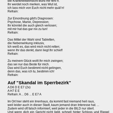
die Krankheitseinsicht würd mir fehl’n.
Ihr werdet noch merken, was Wut ist,
ich lass mich von Euch nicht mehr quäl’n!
Refrain:
Zur Einordnung gibt's Diagnosen:
Psychose, Manie, Depression;
Ihr könntet die auch gleich verlosen;
mit mir hat das gar nix zu tun!
Refrain:
Das Mittel der Wahl sind Tabletten,
die Nebenwirkung inklusiv,
Ich weiß es, das wird mich nicht retten;
wenn Ihr das denkt, dann liegt Ihr schief!
Refrain:
Zu meinem Glück wollt Ihr mich zwingen;
das sei nur das Beste für mich.
Das wird Euch bestimmt nicht gelingen,
denn das, was ich tu, bestimm ich!
Refrain:
Auf "Skandal im Sperrbezirk"
A D6 D E E7 (2x)
A H7 E E
Refrain: A ... D6 ... E E7 A
Im Ort hier steht ein Irrenhaus, da kommt fast niemand heil raus,
weil leider auch in dieser Stadt, kaum jemand dran Interesse hat. ...
Zudem wird oft falsch informiert, weil jeder in die BILD nur stiert.
Und wenn dich ein Gericht nicht liebt, schnell hinter Schloss und Riegel