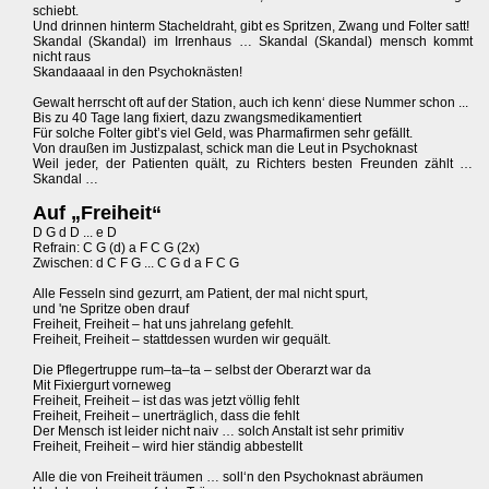
schiebt.
Und drinnen hinterm Stacheldraht, gibt es Spritzen, Zwang und Folter satt!
Skandal (Skandal) im Irrenhaus … Skandal (Skandal) mensch kommt
nicht raus
Skandaaaal in den Psychoknästen!
Gewalt herrscht oft auf der Station, auch ich kenn‘ diese Nummer schon ...
Bis zu 40 Tage lang fixiert, dazu zwangsmedikamentiert
Für solche Folter gibt’s viel Geld, was Pharmafirmen sehr gefällt.
Von draußen im Justizpalast, schick man die Leut in Psychoknast
Weil jeder, der Patienten quält, zu Richters besten Freunden zählt …
Skandal …
Auf „Freiheit“
D G d D ... e D
Refrain: C G (d) a F C G (2x)
Zwischen: d C F G ... C G d a F C G
Alle Fesseln sind gezurrt, am Patient, der mal nicht spurt,
und 'ne Spritze oben drauf
Freiheit, Freiheit – hat uns jahrelang gefehlt.
Freiheit, Freiheit – stattdessen wurden wir gequält.
Die Pflegertruppe rum–ta–ta – selbst der Oberarzt war da
Mit Fixiergurt vorneweg
Freiheit, Freiheit – ist das was jetzt völlig fehlt
Freiheit, Freiheit – unerträglich, dass die fehlt
Der Mensch ist leider nicht naiv … solch Anstalt ist sehr primitiv
Freiheit, Freiheit – wird hier ständig abbestellt
Alle die von Freiheit träumen … soll‘n den Psychoknast abräumen