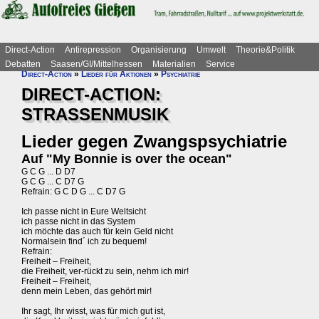
Direct-Action
Antirepression
Organisierung
Umwelt
Theorie&Politik
Debatten
Saasen/GI/Mittelhessen
Materialien
Service
Direct-Action
»
Lieder für Aktionen
»
Psychiatrie
DIRECT-ACTION:
STRASSENMUSIK
Lieder gegen Zwangspsychiatrie
Auf "My Bonnie is over the ocean"
G C G ... D D7
G C G ... C D7 G
Refrain: G C D G ... C D7 G
Ich passe nicht in Eure Weltsicht
ich passe nicht in das System
ich möchte das auch für kein Geld nicht
Normalsein find´ ich zu bequem!
Refrain:
Freiheit – Freiheit,
die Freiheit, ver-rückt zu sein, nehm ich mir!
Freiheit – Freiheit,
denn mein Leben, das gehört mir!
Ihr sagt, Ihr wisst, was für mich gut ist,