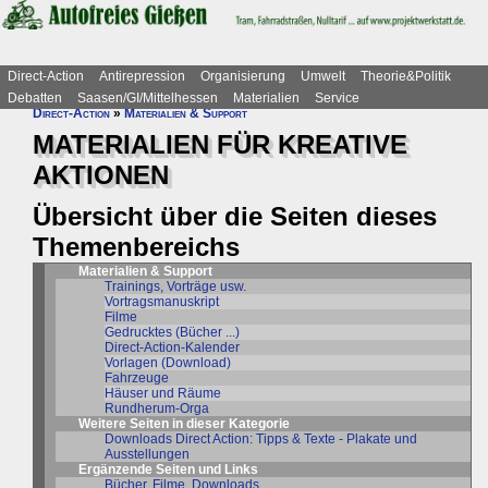
Direct-Action
Antirepression
Organisierung
Umwelt
Theorie&Politik
Debatten
Saasen/GI/Mittelhessen
Materialien
Service
Direct-Action
»
Materialien & Support
MATERIALIEN FÜR KREATIVE
AKTIONEN
Übersicht über die Seiten dieses
Themenbereichs
Materialien & Support
Trainings, Vorträge usw.
Vortragsmanuskript
Filme
Gedrucktes (Bücher ...)
Direct-Action-Kalender
Vorlagen (Download)
Fahrzeuge
Häuser und Räume
Rundherum-Orga
Weitere Seiten in dieser Kategorie
Downloads Direct Action: Tipps & Texte - Plakate und
Ausstellungen
Ergänzende Seiten und Links
Bücher, Filme, Downloads