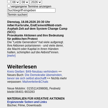
vergangene Termine anzeigen
Dienstag, 18.08.2026 20:30 Uhr
in/bei Karlsruhe, EndCement/Wald-statt-
Asphalt-Zelt auf dem System Change Camp
(SCC)
Provokante Aktionen und ihre Bedeutung
für politischen Protest
Die "Letzte Generation" hat viele aufgeregt.
Ihre Aktionen polarisieren - und viele derer,
die Macht oder Kapital in ihren Händen
halten, schimpfen auf die Aktivist*innen.
[mehr]
Weiterlesen
Kreis Gießen: B49-Neubau verhindern
++
Neues Buch:
Die Demokratie überwinden,
bevor sie sich selbst abschafft
++ Nichts mehr
verpassen:
Mailverteiler&Chats
Neue Mobilnr.: 015511439808), Festnetz
bleibt 06401-903283
MATERIALIEN FÜR KREATIVE AKTIONEN
Ergänzende Seiten und Links
Bücher, Filme, Downloads