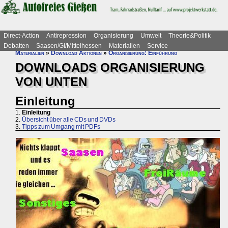
Direct-Action
Antirepression
Organisierung
Umwelt
Theorie&Politik
Debatten
Saasen/GI/Mittelhessen
Materialien
Service
Materialien
»
Download Aktionen
»
Organisierung: Einführung
DOWNLOADS ORGANISIERUNG
VON UNTEN
Einleitung
1.
Einleitung
2.
Übersicht über alle CDs und DVDs
3.
Tipps zum Umgang mit PDFs