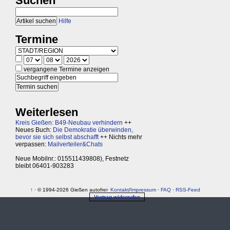
Suchen
Hilfe
Termine
vergangene Termine anzeigen
Weiterlesen
Kreis Gießen: B49-Neubau verhindern
++
Neues Buch:
Die Demokratie überwinden,
bevor sie sich selbst abschafft
++ Nichts mehr
verpassen:
Mailverteiler&Chats
Neue Mobilnr.: 015511439808), Festnetz
bleibt 06401-903283
↑
· © 1994-2026 Gießen autofrei·
Kontakt
/
Impressum
·
FAQ
·
RSS-Feed
Vertrag widerrufen