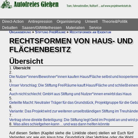
Direct-Action
Antirepression
Organisierung
Umwelt
Theorie&Politik
Debatten
Saasen/GI/Mittelhessen
Materialien
Service
Organisierung
»
Stiftung FreiRäume
»
Rechtsformen am Eigentum
RECHTSFORMEN VON HAUS- UND
FLÄCHENBESITZ
Übersicht
1.
Übersicht
2.
Die Nutzer*innen/Bewohner*innen kaufen Haus/Fläche selbst und kooperieren 
3.
Unser Vorschlag: Die Stiftung FreiRäume kauft Haus/Fläche und schließt eine
4.
Auch nicht schlecht: GmbH aus Stiftung und Nutzer*innen erwirbt das Haus
5.
Geteilte Macht: Neutraler Träger für das Grundstück, Projektgruppe für die Ge
6.
Variante: Das Projekt wird zur weiteren unselbständigen Stiftung im Treuhände
7.
Vertrag ohne direkte Beteiligung: Die Stiftung legt Geld im Projekt an und wird
8.
Was alles schiefgehen kann ... und was dann helfen könnte
Auf diesen Seiten (Kapitel siehe die Linkliste oben) stellen wir Euch fünf
Varianten vor, wie ein Haus bzw. Grundstück über Verträge oder die Wahl