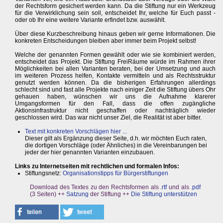
der Rechtsform gesichert werden kann. Da die Stiftung nur ein Werkzeug
für die Verwirklichung sein soll, entscheidet Ihr, welche für Euch passt -
oder ob Ihr eine weitere Variante erfindet bzw. auswählt.
Über diese Kurzbeschreibung hinaus geben wir gerne Informationen. Die
konkreten Entscheidungen bleiben aber immer beim Projekt selbst!
Welche der genannten Formen gewählt oder wie sie kombiniert werden,
entscheidet das Projekt. Die Stiftung FreiRäume würde im Rahmen ihrer
Möglichkeiten bei allen Varianten beraten, bei der Umsetzung und auch
im weiteren Prozess helfen, Kontakte vermitteln und als Rechtsstruktur
genutzt werden können. Da die bisherigen Erfahrungen allerdings
schlecht sind und fast alle Projekte nach einiger Zeit die Stiftung übers Ohr
gehauen haben, wünschen wir uns die Aufnahme klarerer
Umgangsformen für den Fall, dass die offen zugängliche
Aktionsinfrastruktur nicht geschaffen oder nachträglich wieder
geschlossen wird. Das war nicht unser Ziel, die Realität ist aber bitter.
Text mit konkreten Vorschlägen hier ...
Dieser gilt als Ergänzung dieser Seite, d.h. wir möchten Euch raten,
die dortigen Vorschläge (oder Ähnliches) in die Vereinbarungen bei
jeder der hier genannten Varianten einzubauen.
Links zu Internetseiten mit rechtlichen und formalen Infos:
Stiftungsnetz:
Organisationstipps für Bürgerstiftungen
Download des Textes zu den Rechtsformen als
.rtf
und als
.pdf
(3 Seiten) ++
Satzung
der Stiftung ++
Die Stiftung unterstützen