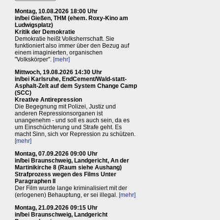
Montag, 10.08.2026 18:00 Uhr
in/bei Gießen, THM (ehem. Roxy-Kino am
Ludwigsplatz)
Kritik der Demokratie
Demokratie heißt Volksherrschaft. Sie
funktioniert also immer über den Bezug auf
einem imaginierten, organischen
"Volkskörper".
[mehr]
Mittwoch, 19.08.2026 14:30 Uhr
in/bei Karlsruhe, EndCement/Wald-statt-
Asphalt-Zelt auf dem System Change Camp
(SCC)
Kreative Antirepression
Die Begegnung mit Polizei, Justiz und
anderen Repressionsorganen ist
unangenehm - und soll es auch sein, da es
um Einschüchterung und Strafe geht. Es
macht Sinn, sich vor Repression zu schützen.
[mehr]
Montag, 07.09.2026 09:00 Uhr
in/bei Braunschweig, Landgericht, An der
Martinikirche 8 (Raum siehe Aushang)
Strafprozess wegen des Films Unter
Paragraphen II
Der Film wurde lange kriminalisiert mit der
(erlogenen) Behauptung, er sei illegal.
[mehr]
Montag, 21.09.2026 09:15 Uhr
in/bei Braunschweig, Landgericht