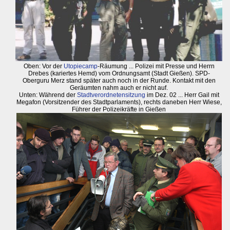
Oben: Vor der
Utopiecamp
-Räumung ... Polizei mit Presse und Herrn
Drebes (kariertes Hemd) vom Ordnungsamt (Stadt Gießen). SPD-
Oberguru Merz stand später auch noch in der Runde. Kontakt mit den
Geräumten nahm auch er nicht auf.
Unten: Während der
Stadtverordnetensitzung
im Dez. 02 ... Herr Gail mit
Megafon (Vorsitzender des Stadtparlaments), rechts daneben Herr Wiese,
Führer der Polizeikräfte in Gießen