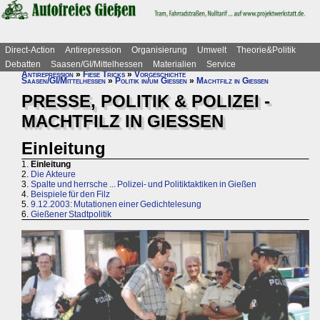
Direct-Action
Antirepression
Organisierung
Umwelt
Theorie&Politik
Debatten
Saasen/GI/Mittelhessen
Materialien
Service
Antirepression
»
Fiese Tricks
»
Vorgeschichte
Saasen/GI/Mittelhessen
»
Politik in/um Gießen
»
Machtfilz in Gießen
PRESSE, POLITIK & POLIZEI -
MACHTFILZ IN GIESSEN
Einleitung
1.
Einleitung
2.
Die Akteure
3.
Spalte und herrsche ... Polizei- und Politiktaktiken in Gießen
4.
Beispiele für den Filz
5.
9.12.2003: Mutationen einer Gedichtelesung
6.
Gießener Stadtpolitik