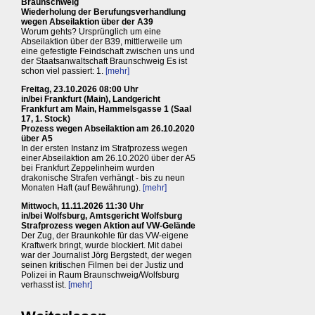
Braunschweig
Wiederholung der Berufungsverhandlung
wegen Abseilaktion über der A39
Worum gehts? Ursprünglich um eine
Abseilaktion über der B39, mittlerweile um
eine gefestigte Feindschaft zwischen uns und
der Staatsanwaltschaft Braunschweig Es ist
schon viel passiert: 1.
[mehr]
Freitag, 23.10.2026 08:00 Uhr
in/bei Frankfurt (Main), Landgericht
Frankfurt am Main, Hammelsgasse 1 (Saal
17, 1. Stock)
Prozess wegen Abseilaktion am 26.10.2020
über A5
In der ersten Instanz im Strafprozess wegen
einer Abseilaktion am 26.10.2020 über der A5
bei Frankfurt Zeppelinheim wurden
drakonische Strafen verhängt - bis zu neun
Monaten Haft (auf Bewährung).
[mehr]
Mittwoch, 11.11.2026 11:30 Uhr
in/bei Wolfsburg, Amtsgericht Wolfsburg
Strafprozess wegen Aktion auf VW-Gelände
Der Zug, der Braunkohle für das VW-eigene
Kraftwerk bringt, wurde blockiert. Mit dabei
war der Journalist Jörg Bergstedt, der wegen
seinen kritischen Filmen bei der Justiz und
Polizei in Raum Braunschweig/Wolfsburg
verhasst ist.
[mehr]