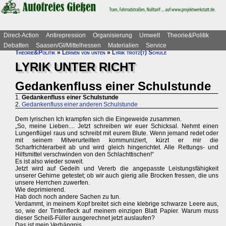
Direct-Action
Antirepression
Organisierung
Umwelt
Theorie&Politik
Debatten
Saasen/GI/Mittelhessen
Materialien
Service
Theorie&Politik
»
Lernen von unten
»
Lyrik trotz(t) Schule
LYRIK UNTER RICHT
Gedankenfluss einer Schulstunde
1.
Gedankenfluss einer Schulstunde
2.
Gedankenfluss einer anderen Schulstunde
Dem lyrischen Ich krampfen sich die Eingeweide zusammen.
„So, meine Lieben.... Jetzt schreiben wir euer Schicksal. Nehmt einen
Lungenflügel raus und schreibt mit eurem Blute. Wenn jemand redet oder
mit seinem Mitverurteilten kommuniziert, kürzt er mir die
Scharfrichterarbeit ab und wird gleich hingerichtet. Alle Rettungs- und
Hilfsmittel verschwinden von den Schlachttischen!“
Es ist also wieder soweit.
Jetzt wird auf Gedeih und Vererb die angepasste Leistungsfähigkeit
unserer Gehirne getestet; ob wir auch gierig alle Brocken fressen, die uns
unsere Herrchen zuwerfen.
Wie deprimierend.
Hab doch noch andere Sachen zu tun.
Verdammt, in meinem Kopf breitet sich eine klebrige schwarze Leere aus,
so, wie der Tintenfleck auf meinem einzigen Blatt Papier. Warum muss
dieser Scheiß-Füller ausgerechnet jetzt auslaufen?
Das ist mein Verhängnis.