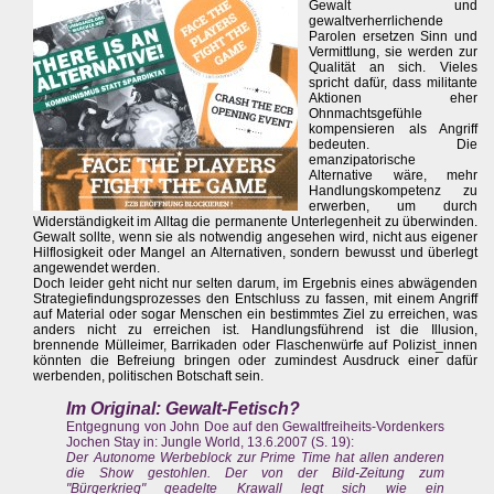
Gewalt und
gewaltverherrlichende
Parolen ersetzen Sinn und
Vermittlung, sie werden zur
Qualität an sich. Vieles
spricht dafür, dass militante
Aktionen eher
Ohnmachtsgefühle
kompensieren als Angriff
bedeuten. Die
emanzipatorische
Alternative wäre, mehr
Handlungskompetenz zu
erwerben, um durch
Widerständigkeit im Alltag die permanente Unterlegenheit zu überwinden.
Gewalt sollte, wenn sie als notwendig angesehen wird, nicht aus eigener
Hilflosigkeit oder Mangel an Alternativen, sondern bewusst und überlegt
angewendet werden.
Doch leider geht nicht nur selten darum, im Ergebnis eines abwägenden
Strategiefindungsprozesses den Entschluss zu fassen, mit einem Angriff
auf Material oder sogar Menschen ein bestimmtes Ziel zu erreichen, was
anders nicht zu erreichen ist. Handlungsführend ist die Illusion,
brennende Mülleimer, Barrikaden oder Flaschenwürfe auf Polizist_innen
könnten die Befreiung bringen oder zumindest Ausdruck einer dafür
werbenden, politischen Botschaft sein.
Im Original: Gewalt-Fetisch?
Entgegnung von John Doe auf den Gewaltfreiheits-Vordenkers
Jochen Stay in: Jungle World, 13.6.2007 (S. 19):
Der Autonome Werbeblock zur Prime Time hat allen anderen
die Show gestohlen. Der von der Bild-Zeitung zum
"Bürgerkrieg" geadelte Krawall legt sich wie ein