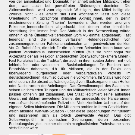
von der Einseitigkeit und Dogmatik her ähnelt solcher Militanzkult eher
dem, was auch bei gewaltfreien Strömungen dominiert: Die
Aktionsmethode wird zum eigentlich Wichtigen, das Mittel heiligt die
Zwecke nicht - es ersetzt sie! Fast wöchentlich lässt sich diese
Orientierung im Sprachrohr militanter Aktivist_innen, der in Berlin
erscheinenden Zeitung "Interim" bewundern. Dort werden anonyme
Bekenner_innenschreiben abgedruckt, bei denen eine inhaltliche
Vermittlung fast immer fehlt. Der Abdruck in der Szenezeitung würde
ohnehin keine Öffentlichkeit erreichen (vom VS einmal abgesehen). Fast
legendär sind die selbst verfassten Heldengeschichten von
zusammengetretenen Fahrkartenautomaten an irgendwelchen dunklen
Vor-Ort-Bahnhöfen, die sich für die späteren Betrachter_innen kaum von
plattem Vandalismus unterscheiden dürften (falls sie nicht sogar zur
Akzeptanz der als Reaktion angebrachten Überwachungskamera führen).
Fast Kultstatus hat die "radikal", die auch in ihren späten Jahren mit - oft
fehlerhaften oder veralteten - Bastelanleitungen für Bomben und
Brandsätze daherkam, d.h. für Aktionen, die in der Praxis des
überwiegend bürgerlichen oder verbalradikalen Protests im
deutschsprachigen Raum so gut wie nie vorkommen. Ihr Status wird noch
erhöht durch die absurd-aufwändige Jagd von Staatsorganen nach Heften
oder Nachdrucken der Anleitungen. Das Gewaltmonopol des Staates mit
seinen uniformierten Truppen und der Militanzfetisch vieler Aktivist_innen
passen ohnehin gut zusammen. Der Staat legitimiert seine autoritäre
Gewalt mit Bildern geworfener Steine, die angesichts der Panzerungen
von aufstandsbekämpfender Polizei die Verletztenlisten fast nur auf den
eigenen Seiten hinterlassen. Die Militanten prahlen in ihren Geschichten -
welch absurde Win-win-Situation - über diese Begegnungen mit "Bullen"
und inszenieren sich als x-fach überwachte Person. Das gibt
Selbstwertgefühl in politischen Strömungen, deren besondere
Bedeutungslosigkeit in einer ohnehin marginalisierten Protestszene sonst
stets fühlbar wäre.