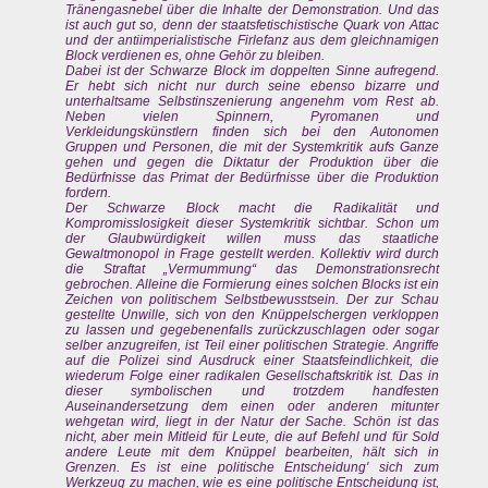
Tränengasnebel über die Inhalte der Demonstration. Und das
ist auch gut so, denn der staatsfetischistische Quark von Attac
und der antiimperialistische Firlefanz aus dem gleichnamigen
Block verdienen es, ohne Gehör zu bleiben.
Dabei ist der Schwarze Block im doppelten Sinne aufregend.
Er hebt sich nicht nur durch seine ebenso bizarre und
unterhaltsame Selbstinszenierung angenehm vom Rest ab.
Neben vielen Spinnern, Pyromanen und
Verkleidungskünstlern finden sich bei den Autonomen
Gruppen und Personen, die mit der Systemkritik aufs Ganze
gehen und gegen die Diktatur der Produktion über die
Bedürfnisse das Primat der Bedürfnisse über die Produktion
fordern.
Der Schwarze Block macht die Radikalität und
Kompromisslosigkeit dieser Systemkritik sichtbar. Schon um
der Glaubwürdigkeit willen muss das staatliche
Gewaltmonopol in Frage gestellt werden. Kollektiv wird durch
die Straftat „Vermummung“ das Demonstrationsrecht
gebrochen. Alleine die Formierung eines solchen Blocks ist ein
Zeichen von politischem Selbstbewusstsein. Der zur Schau
gestellte Unwille, sich von den Knüppelschergen verkloppen
zu lassen und gegebenenfalls zurückzuschlagen oder sogar
selber anzugreifen, ist Teil einer politischen Strategie. Angriffe
auf die Polizei sind Ausdruck einer Staatsfeindlichkeit, die
wiederum Folge einer radikalen Gesellschaftskritik ist. Das in
dieser symbolischen und trotzdem handfesten
Auseinandersetzung dem einen oder anderen mitunter
wehgetan wird, liegt in der Natur der Sache. Schön ist das
nicht, aber mein Mitleid für Leute, die auf Befehl und für Sold
andere Leute mit dem Knüppel bearbeiten, hält sich in
Grenzen. Es ist eine politische Entscheidung' sich zum
Werkzeug zu machen, wie es eine politische Entscheidung ist,