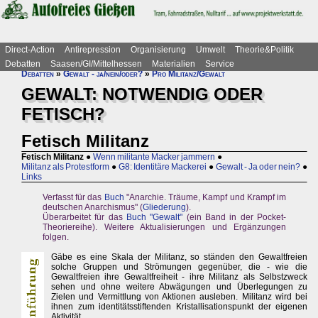
Direct-Action
Antirepression
Organisierung
Umwelt
Theorie&Politik
Debatten
Saasen/GI/Mittelhessen
Materialien
Service
Debatten
»
Gewalt - ja/nein/oder?
»
Pro Militanz/Gewalt
GEWALT: NOTWENDIG ODER
FETISCH?
Fetisch Militanz
Fetisch Militanz
●
Wenn militante Macker jammern
●
Militanz als Protestform
●
G8: Identitäre Mackerei
●
Gewalt - Ja oder nein?
●
Links
Verfasst für das
Buch
"Anarchie. Träume, Kampf und Krampf im
deutschen Anarchismus" (
Gliederung
).
Überarbeitet für das
Buch "Gewalt"
(ein Band in der Pocket-
Theoriereihe). Weitere Aktualisierungen und Ergänzungen
folgen.
Gäbe es eine Skala der Militanz, so ständen den Gewaltfreien
solche Gruppen und Strömungen gegenüber, die - wie die
Gewaltfreien ihre Gewaltfreiheit - ihre Militanz als Selbstzweck
sehen und ohne weitere Abwägungen und Überlegungen zu
Zielen und Vermittlung von Aktionen ausleben. Militanz wird bei
ihnen zum identitätsstiftenden Kristallisationspunkt der eigenen
Aktivität.