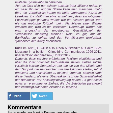
militante Systemkritik zu betreiben. ...
Ach, es lässt sich nur schwer abstrakt über Militanz reden. In
ein paar Minuten auf der Straße kann man manchmal mehr
über die Verhältnisse lernen als beim jahrelangen Sitzen im
Lesekreis. Da stellt man etwa schnell fest, dass ein rot-grüner
Polizeiknüppel genauso wehtut wie ein schwarz-gelber. Wer
nie das erotische Kribbeln beim Flambieren einer Wanne
erfahren hat, wird es nie verstehen. Überhaupt, warum soll
man angesichts der ungeheuren Gewalttätigkeit der
Verhältnisse friedfertig bleiben? Nein, es gilt, auf die
Barrikaden zu gehen und den Verhältnissen wenigstens
symbolisch den Krieg zu erklären.
Kritik im Text „Du willst also einen Aufstand?“ aus dem Buch
Message in a bottle – CrimethInc Communiques 1996-2011,
übersetzt von der bm-Crew, Unrast 2012
Dadurch, dass sie ihre präferierten Taktiken glorifizieren und
über die ihrer potentiell Verbündeten stellen, stellen solche
Hitzköpfe falsche Gegensätze her, die sie von den Mitteln und
dem Support, die sie brauchen um ihre Aktionen effektiv, selbst
erhaltend und ansteckend zu machen, trennen. Mensch kann
diese Tendenz als eine Überreaktion auf die Schwerfälligkeit
der Bündnisse der Antikriegsbewegung sehen. Es gibt nichts
gutes an erzwungener Einheit, die die Beteiligten paralysiert
und entmutigt autonome Aktionen zu machen.
Kommentare
Bisher wurden noch keine Kommentare abgegeben.