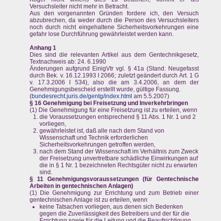
Versuchsleiter nicht mehr in Betracht.
Aus den vorgenannten Gründen fordere ich, den Versuch
abzubrechen, da weder durch die Person des Versuchsleiters
noch durch nicht eingehaltene Sicherheitsvorkehrungen eine
gefahr lose Durchführung gewährleistet werden kann.
Anhang 1
Dies sind die relevanten Artikel aus dem Gentechnikgesetz,
Textnachweis ab: 24. 6.1990
Änderungen aufgrund EinigVtr vgl. § 41a (Stand: Neugefasst
durch Bek. v. 16.12.1993 I 2066; zuletzt geändert durch Art. 1 G
v. 17.3.2006 I 534), also die am 3.4.2006, an dem der
Genehmigungsbescheid erstellt wurde, gültige Fassung.
(
bundesrecht.juris.de/gentg/index.html
am 5.5.2007)
§ 16 Genehmigung bei Freisetzung und Inverkehrbringen
(1) Die Genehmigung für eine Freisetzung ist zu erteilen, wenn
die Voraussetzungen entsprechend § 11 Abs. 1 Nr. 1 und 2
vorliegen,
gewährleistet ist, daß alle nach dem Stand von
Wissenschaft und Technik erforderlichen
Sicherheitsvorkehrungen getroffen werden,
nach dem Stand der Wissenschaft im Verhältnis zum Zweck
der Freisetzung unvertretbare schädliche Einwirkungen auf
die in § 1 Nr. 1 bezeichneten Rechtsgüter nicht zu erwarten
sind.
§ 11 Genehmigungsvoraussetzungen (für Gentechnische
Arbeiten in gentechnischen Anlagen)
(1) Die Genehmigung zur Errichtung und zum Betrieb einer
gentechnischen Anlage ist zu erteilen, wenn
keine Tatsachen vorliegen, aus denen sich Bedenken
gegen die Zuverlässigkeit des Betreibers und der für die
Errichtung sowie für die Leitung und die Beaufsichtigung