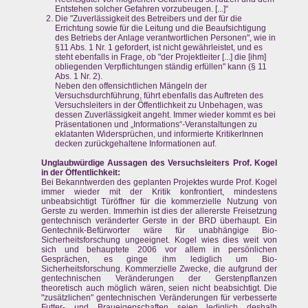
Entstehen solcher Gefahren vorzubeugen. [...]“
Die "Zuverlässigkeit des Betreibers und der für die
Errichtung sowie für die Leitung und die Beaufsichtigung
des Betriebs der Anlage verantwortlichen Personen", wie in
§11 Abs. 1 Nr. 1 gefordert, ist nicht gewährleistet, und es
steht ebenfalls in Frage, ob "der Projektleiter [...] die [ihm]
obliegenden Verpflichtungen ständig erfüllen" kann (§ 11
Abs. 1 Nr. 2).
Neben den offensichtlichen Mängeln der
Versuchsdurchführung, führt ebenfalls das Auftreten des
Versuchsleiters in der Öffentlichkeit zu Unbehagen, was
dessen Zuverlässigkeit angeht. Immer wieder kommt es bei
Präsentationen und „Informations“-Veranstaltungen zu
eklatanten Widersprüchen, und informierte KritikerInnen
decken zurückgehaltene Informationen auf.
Unglaubwürdige Aussagen des Versuchsleiters Prof. Kogel
in der Öffentlichkeit:
Bei Bekanntwerden des geplanten Projektes wurde Prof. Kogel
immer wieder mit der Kritik konfrontiert, mindestens
unbeabsichtigt Türöffner für die kommerzielle Nutzung von
Gerste zu werden. Immerhin ist dies der allererste Freisetzung
gentechnisch veränderter Gerste in der BRD überhaupt. Ein
Gentechnik-Befürworter wäre für unabhängige Bio-
Sicherheitsforschung ungeeignet. Kogel wies dies weit von
sich und behauptete 2006 vor allem in persönlichen
Gesprächen, es ginge ihm lediglich um Bio-
Sicherheitsforschung. Kommerzielle Zwecke, die aufgrund der
gentechnischen Veränderungen der Gerstenpflanzen
theoretisch auch möglich wären, seien nicht beabsichtigt. Die
"zusätzlichen" gentechnischen Veränderungen für verbesserte
Futter- und Braueigenschaften seien lediglich deshalb