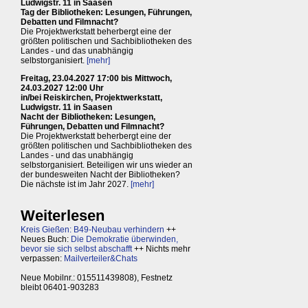
Ludwigstr. 11 in Saasen
Tag der Bibliotheken: Lesungen, Führungen,
Debatten und Filmnacht?
Die Projektwerkstatt beherbergt eine der
größten politischen und Sachbibliotheken des
Landes - und das unabhängig
selbstorganisiert.
[mehr]
Freitag, 23.04.2027 17:00 bis Mittwoch,
24.03.2027 12:00 Uhr
in/bei Reiskirchen, Projektwerkstatt,
Ludwigstr. 11 in Saasen
Nacht der Bibliotheken: Lesungen,
Führungen, Debatten und Filmnacht?
Die Projektwerkstatt beherbergt eine der
größten politischen und Sachbibliotheken des
Landes - und das unabhängig
selbstorganisiert. Beteiligen wir uns wieder an
der bundesweiten Nacht der Bibliotheken?
Die nächste ist im Jahr 2027.
[mehr]
Weiterlesen
Kreis Gießen: B49-Neubau verhindern
++
Neues Buch:
Die Demokratie überwinden,
bevor sie sich selbst abschafft
++ Nichts mehr
verpassen:
Mailverteiler&Chats
Neue Mobilnr.: 015511439808), Festnetz
bleibt 06401-903283