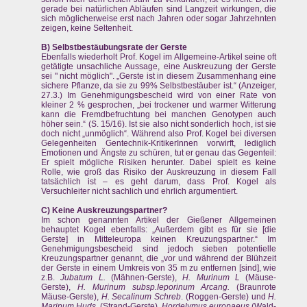
gerade bei natürlichen Abläufen sind Langzeit wirkungen, die
sich möglicherweise erst nach Jahren oder sogar Jahrzehnten
zeigen, keine Seltenheit.
B) Selbstbestäubungsrate der Gerste
Ebenfalls wiederholt Prof. Kogel im Allgemeine-Artikel seine oft
getätigte unsachliche Aussage, eine Auskreuzung der Gerste
sei " nicht möglich". „Gerste ist in diesem Zusammenhang eine
sichere Pflanze, da sie zu 99% Selbstbestäuber ist.“ (Anzeiger,
27.3.) Im Genehmigungsbescheid wird von einer Rate von
kleiner 2 % gesprochen, „bei trockener und warmer Witterung
kann die Fremdbefruchtung bei manchen Genotypen auch
höher sein.“ (S. 15/16). Ist sie also nicht sonderlich hoch, ist sie
doch nicht „unmöglich“. Während also Prof. Kogel bei diversen
Gelegenheiten Gentechnik-KritikerInnen vorwirft, lediglich
Emotionen und Ängste zu schüren, tut er genau das Gegenteil:
Er spielt mögliche Risiken herunter. Dabei spielt es keine
Rolle, wie groß das Risiko der Auskreuzung in diesem Fall
tatsächlich ist – es geht darum, dass Prof. Kogel als
Versuchleiter nicht sachlich und ehrlich argumentiert.
C) Keine Auskreuzungspartner?
Im schon genannten Artikel der Gießener Allgemeinen
behauptet Kogel ebenfalls: „Außerdem gibt es für sie [die
Gerste] in Mitteleuropa keinen Kreuzungspartner.“ Im
Genehmigungsbescheid sind jedoch sieben potentielle
Kreuzungspartner genannt, die „vor und während der Blühzeit
der Gerste in einem Umkreis von 35 m zu entfernen [sind], wie
z.B.
Jubatum L.
(Mähnen-Gerste),
H. Murinum L
(Mäuse-
Gerste),
H. Murinum subsp.
Ieporinum Arcang.
(Braunrote
Mäuse-Gerste),
H. Secalinum Schreb
. (Roggen-Gerste) und
H.
Marinum Huds.
(Strand-Gerste),
Hordelymus europaeus
(Wald-