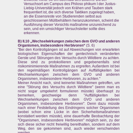
Versuchsort am Campus des Philoso phikum I der Justus-
Liebig-Universität jedoch von Krähen und Tauben stark
frequentiert ist, die sich diverse Taktiken zugelegt haben,
an die Essensreste von Studierenden selbst aus
geschlossenen Müllbehältern heranzukommen, scheint die
Ausführung dieser Vorsichts maßnahme unzureichend zu
sein, und ein umsichtiger Versuchsleiter sollte dies
erkennen.
B) II.10 „Wechselwirkungen zwischen dem GVO und anderen
Organismen, insbesondere Herbivoren“
(S. 6)
"Bei den Kontrollgängen ist auf Abweichungen von erwarteten
biologischen Eigenschaften der gentechnisch veränderten
Gerste und Störungen des Versuchs durch Wildtiere zu achten.
Diese sind zu protokollieren und gegebenenfalls sind
risikominimierende Maßnahmen zu ergreifen. Außerdem ist bei
den regelmäßigen Kontrollgängen auf Auffälligkeiten bei
Wechselwirkungen zwischen dem GVO und anderen
Organismen, insbesondere Herbivoren, zu achten."
Meiner Ansicht nach, sind keinerlei Maßnahmen getroffen, um
eine "Störung des Versuchs durch Wildtiere" (wenn man es
nicht sogar umgekehrt formulieren müsste) überhaupt zu
bemerken, geschweige denn "Auffälligkeiten bei
Wechselwirkungen zwischen dem GVO und anderen
Organismen, insbesondere Herbivoren". Denn dazu müsste
nach einer Feststellung des Eindringens solcher Organismen
(wobei schon eine Lücke in den Sicherheitsmaßnahmen
konstatiert werden müsste), eine dauerhafte Beobachtung der
"Organismen, insbesondere Herbivoren" möglich sein, zu der
sich diese sicher nicht freiwillig bereithalten, sondern auf dem
Weg, den sie gekommen sind, auch wieder verschwinden
werden.