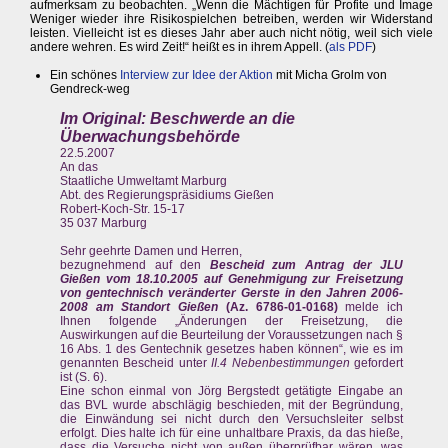
aufmerksam zu beobachten. „Wenn die Mächtigen für Profite und Image
Weniger wieder ihre Risikospielchen betreiben, werden wir Widerstand
leisten. Vielleicht ist es dieses Jahr aber auch nicht nötig, weil sich viele
andere wehren. Es wird Zeit!“ heißt es in ihrem Appell. (
als PDF
)
Ein schönes
Interview zur Idee der Aktion
mit Micha Grolm von
Gendreck-weg
Im Original: Beschwerde an die
Überwachungsbehörde
22.5.2007
An das
Staatliche Umweltamt Marburg
Abt. des Regierungspräsidiums Gießen
Robert-Koch-Str. 15-17
35 037 Marburg
Sehr geehrte Damen und Herren,
bezugnehmend auf den
Bescheid zum Antrag der JLU
Gießen vom 18.10.2005 auf Genehmigung zur Freisetzung
von gentechnisch veränderter Gerste in den Jahren 2006-
2008 am Standort Gießen
(Az. 6786-01-0168)
melde ich
Ihnen folgende „Änderungen der Freisetzung, die
Auswirkungen auf die Beurteilung der Voraussetzungen nach §
16 Abs. 1 des Gentechnik gesetzes haben können“, wie es im
genannten Bescheid unter
II.4 Nebenbestimmungen
gefordert
ist (S. 6).
Eine schon einmal von Jörg Bergstedt getätigte Eingabe an
das BVL wurde abschlägig beschieden, mit der Begründung,
die Einwändung sei nicht durch den Versuchsleiter selbst
erfolgt. Dies halte ich für eine unhaltbare Praxis, da das hieße,
dass die Versuche nicht von außen überprüfbar wären, was