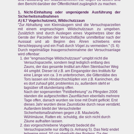
den Bericht darüber der Öffentlichkeit zugänglich zu machen.
1. Nicht-Einhaltung oder ungenügende Ausführung der
Sicherheitsmaßnahmen
A) II.7 Vogelschutznetz, Wildschutzzaun
"Zur Abhaltung von Kleinsäugern sind die Versuchsparzellen
mit einem engmaschigen Wildschutzzaun zu umgeben.
Zusätzlich sind durch Auslegen eines Vogelnetzes über die
Gerste der Parzellen der Versuchsfläche unmittelbar nach der
Aussaat und ab Beginn des Ähren schiebens eine
Verschleppung und ein Fraß durch Vögel zu vermeiden." (S. 6)
Durch regelmäßige Inaugenscheinnahme der Versuchsanlage
wird offenbar:
der "engmaschige Wildschutzzaun" umgibt nicht die
Versuchsparzelle, sondern liegt lediglich entlang des
Zauns, der das gesamte Institut am Alten Steinbacher Weg
44 umgibt. Dieser ist z.B. am Eingangstor des Instituts für
eine Länge von ca. 3 m unterbrochen, die Gitterstäbe des
Tors lassen ein Hindurchschlüpfen von z.B. Kaninchen, die
es dort zuhauf gibt, problemlos zu, außerdem steht er
tagsüber oft stundenlang offen.
Nach der sogenannten "Feldbefreiung" zu Pfingsten 2006
standen die aufgeschnitten Zaunflächen ebenfalls mehrere
Tage offen, danach wurden sie lose mit Draht geflickt. Erst
dieses Jahr wurden diese Zaunstücke durch neue verstärkt.
Außerdem bleibt der Versuchsleiter
Sicherheitsmaßnahmen gegen z.B. Maulwürfe,
Wühlmäuse, Ratten etc. schuldig, die sich nicht durch
Zäune aufhalten lassen.
das vorgeschriebene Vogelnetz bedeckt die
Versuchsparzelle nur dürftig (s. Anhang 5). Das Netz endet
teilweise mind. 50 cm oberhalb des Bodens. Da der