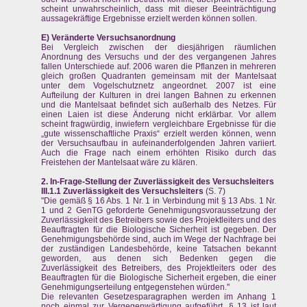
scheint unwahrscheinlich, dass mit dieser Beeinträchtigung
aussagekräftige Ergebnisse erzielt werden können sollen.
E) Veränderte Versuchsanordnung
Bei Vergleich zwischen der diesjährigen räumlichen
Anordnung des Versuchs und der des vergangenen Jahres
fallen Unterschiede auf. 2006 waren die Pflanzen in mehreren
gleich großen Quadranten gemeinsam mit der Mantelsaat
unter dem Vogelschutznetz angeordnet. 2007 ist eine
Aufteilung der Kulturen in drei langen Bahnen zu erkennen
und die Mantelsaat befindet sich außerhalb des Netzes. Für
einen Laien ist diese Änderung nicht erklärbar. Vor allem
scheint fragwürdig, inwiefern vergleichbare Ergebnisse für die
„gute wissenschaftliche Praxis“ erzielt werden können, wenn
der Versuchsaufbau in aufeinanderfolgenden Jahren variiert.
Auch die Frage nach einem erhöhten Risiko durch das
Freistehen der Mantelsaat wäre zu klären.
2. In-Frage-Stellung der Zuverlässigkeit des Versuchsleiters
III.1.1
Zuverlässigkeit des Versuchsleiters
(S. 7)
"Die gemäß § 16 Abs. 1 Nr. 1 in Verbindung mit § 13 Abs. 1 Nr.
1 und 2 GenTG geforderte Genehmigungsvoraussetzung der
Zuverlässigkeit des Betreibers sowie des Projektleiters und des
Beauftragten für die Biologische Sicherheit ist gegeben. Der
Genehmigungsbehörde sind, auch im Wege der Nachfrage bei
der zuständigen Landesbehörde, keine Tatsachen bekannt
geworden, aus denen sich Bedenken gegen die
Zuverlässigkeit des Betreibers, des Projektleiters oder des
Beauftragten für die Biologische Sicherheit ergeben, die einer
Genehmigungserteilung entgegenstehen würden."
Die relevanten Gesetzesparagraphen werden im Anhang 1
noch einmal zur Vergegenwärtigung aufgeführt. § 13 ist laut