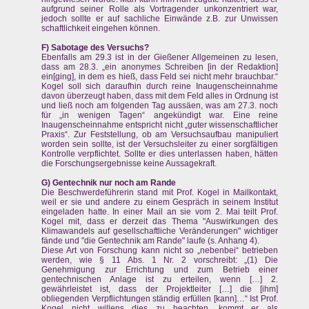
aufgrund seiner Rolle als Vortragender unkonzentriert war,
jedoch sollte er auf sachliche Einwände z.B. zur Unwissen
schaftlichkeit eingehen können.
F) Sabotage des Versuchs?
Ebenfalls am 29.3 ist in der Gießener Allgemeinen zu lesen,
dass am 28.3. „ein anonymes Schreiben [in der Redaktion]
ein[ging], in dem es hieß, dass Feld sei nicht mehr brauchbar.“
Kogel soll sich daraufhin durch reine Inaugenscheinnahme
davon überzeugt haben, dass mit dem Feld alles in Ordnung ist
und ließ noch am folgenden Tag aussäen, was am 27.3. noch
für „in wenigen Tagen“ angekündigt war. Eine reine
Inaugenscheinnahme entspricht nicht „guter wissenschaftlicher
Praxis“. Zur Feststellung, ob am Versuchsaufbau manipuliert
worden sein sollte, ist der Versuchsleiter zu einer sorgfältigen
Kontrolle verpflichtet. Sollte er dies unterlassen haben, hätten
die Forschungsergebnisse keine Aussagekraft.
G) Gentechnik nur noch am Rande
Die Beschwerdeführerin stand mit Prof. Kogel in Mailkontakt,
weil er sie und andere zu einem Gespräch in seinem Institut
eingeladen hatte. In einer Mail an sie vom 2. Mai teilt Prof.
Kogel mit, dass er derzeit das Thema "Auswirkungen des
Klimawandels auf gesellschaftliche Veränderungen" wichtiger
fände und "die Gentechnik am Rande" laufe (s. Anhang 4).
Diese Art von Forschung kann nicht so „nebenbei“ betrieben
werden, wie § 11 Abs. 1 Nr. 2 vorschreibt: „(1) Die
Genehmigung zur Errichtung und zum Betrieb einer
gentechnischen Anlage ist zu erteilen, wenn […] 2.
gewährleistet ist, dass der Projektleiter […] die [ihm]
obliegenden Verpflichtungen ständig erfüllen [kann]…“ Ist Prof.
Kogel nicht willens dies zu beachten, kommt er als