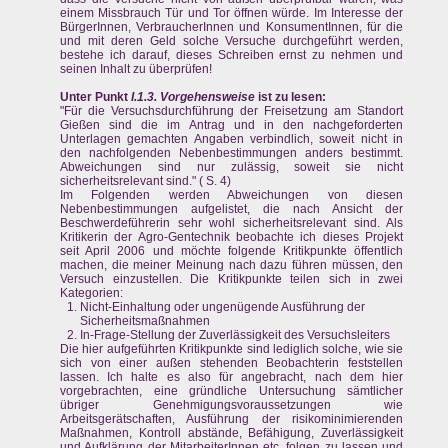
einem Missbrauch Tür und Tor öffnen würde. Im Interesse der
BürgerInnen, VerbraucherInnen und KonsumentInnen, für die
und mit deren Geld solche Versuche durchgeführt werden,
bestehe ich darauf, dieses Schreiben ernst zu nehmen und
seinen Inhalt zu überprüfen!
Unter Punkt
I.1.3. Vorgehensweise
ist zu lesen:
"Für die Versuchsdurchführung der Freisetzung am Standort
Gießen sind die im Antrag und in den nachgeforderten
Unterlagen gemachten Angaben verbindlich, soweit nicht in
den nachfolgenden Nebenbestimmungen anders bestimmt.
Abweichungen sind nur zulässig, soweit sie nicht
sicherheitsrelevant sind." ( S. 4)
Im Folgenden werden Abweichungen von diesen
Nebenbestimmungen aufgelistet, die nach Ansicht der
Beschwerdeführerin sehr wohl sicherheitsrelevant sind. Als
Kritikerin der Agro-Gentechnik beobachte ich dieses Projekt
seit April 2006 und möchte folgende Kritikpunkte öffentlich
machen, die meiner Meinung nach dazu führen müssen, den
Versuch einzustellen. Die Kritikpunkte teilen sich in zwei
Kategorien:
Nicht-Einhaltung oder ungenügende Ausführung der
Sicherheitsmaßnahmen
In-Frage-Stellung der Zuverlässigkeit des Versuchsleiters
Die hier aufgeführten Kritikpunkte sind lediglich solche, wie sie
sich von einer außen stehenden Beobachterin feststellen
lassen. Ich halte es also für angebracht, nach dem hier
vorgebrachten, eine gründliche Untersuchung sämtlicher
übriger Genehmigungsvoraussetzungen wie
Arbeitsgerätschaften, Ausführung der risikominimierenden
Maßnahmen, Kontroll abstände, Befähigung, Zuverlässigkeit
und Aufklärung der MitarbeiterInnen etc. folgen zu lassen und