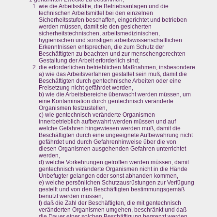
wie die Arbeitsstätte, die Betriebsanlagen und die
technischen Arbeitsmittel bei den einzelnen
Sicherheitsstufen beschaffen, eingerichtet und betrieben
werden müssen, damit sie den gesicherten
sicherheitstechnischen, arbeitsmedizinischen,
hygienischen und sonstigen arbeitswissenschaftlichen
Erkenntnissen entsprechen, die zum Schutz der
Beschäftigten zu beachten und zur menschengerechten
Gestaltung der Arbeit erforderlich sind;
die erforderlichen betrieblichen Maßnahmen, insbesondere
a) wie das Arbeitsverfahren gestaltet sein muß, damit die
Beschäftigten durch gentechnische Arbeiten oder eine
Freisetzung nicht gefährdet werden,
b) wie die Arbeitsbereiche überwacht werden müssen, um
eine Kontamination durch gentechnisch veränderte
Organismen festzustellen,
c) wie gentechnisch veränderte Organismen
innerbetrieblich aufbewahrt werden müssen und auf
welche Gefahren hingewiesen werden muß, damit die
Beschäftigten durch eine ungeeignete Aufbewahrung nicht
gefährdet und durch Gefahrenhinweise über die von
diesen Organismen ausgehenden Gefahren unterrichtet
werden,
d) welche Vorkehrungen getroffen werden müssen, damit
gentechnisch veränderte Organismen nicht in die Hände
Unbefugter gelangen oder sonst abhanden kommen,
e) welche persönlichen Schutzausrüstungen zur Verfügung
gestellt und von den Beschäftigten bestimmungsgemäß
benutzt werden müssen,
f) daß die Zahl der Beschäftigten, die mit gentechnisch
veränderten Organismen umgehen, beschränkt und daß
die Dauer einer solchen Beschäftigung begrenzt werden