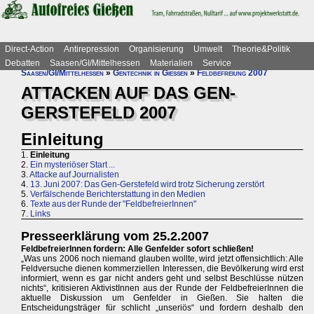
Direct-Action
Antirepression
Organisierung
Umwelt
Theorie&Politik
Debatten
Saasen/GI/Mittelhessen
Materialien
Service
Saasen/GI/Mittelhessen
»
Gentechnik in Gießen
»
Feldbefreiung 2007
ATTACKEN AUF DAS GEN-
GERSTEFELD 2007
Einleitung
1.
Einleitung
2.
Ein mysteriöser Start ...
3.
Attacke auf Journalisten
4.
13. Juni 2007: Das Gen-Gerstefeld wird trotz Sicherung zerstört
5.
Verfälschende Berichterstattung in den Medien
6.
Texte aus der Runde der "FeldbefreierInnen"
7.
Links
Presseerklärung vom 25.2.2007
FeldbefreierInnen fordern: Alle Genfelder sofort schließen!
„Was uns 2006 noch niemand glauben wollte, wird jetzt offensichtlich: Alle
Feldversuche dienen kommerziellen Interessen, die Bevölkerung wird erst
informiert, wenn es gar nicht anders geht und selbst Beschlüsse nützen
nichts“, kritisieren AktivistInnen aus der Runde der FeldbefreierInnen die
aktuelle Diskussion um Genfelder in Gießen. Sie halten die
Entscheidungsträger für schlicht „unseriös“ und fordern deshalb den