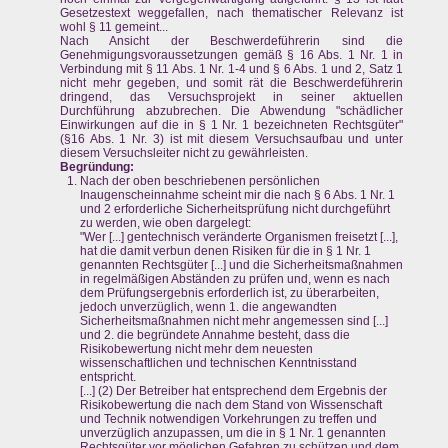
Gesetzestext weggefallen, nach thematischer Relevanz ist
wohl § 11 gemeint...
Nach Ansicht der Beschwerdeführerin sind die
Genehmigungsvoraussetzungen gemäß § 16 Abs. 1 Nr. 1 in
Verbindung mit § 11 Abs. 1 Nr. 1-4 und § 6 Abs. 1 und 2, Satz 1
nicht mehr gegeben, und somit rät die Beschwerdeführerin
dringend, das Versuchsprojekt in seiner aktuellen
Durchführung abzubrechen. Die Abwendung "schädlicher
Einwirkungen auf die in § 1 Nr. 1 bezeichneten Rechtsgüter"
(§16 Abs. 1 Nr. 3) ist mit diesem Versuchsaufbau und unter
diesem Versuchsleiter nicht zu gewährleisten.
Begründung:
Nach der oben beschriebenen persönlichen
Inaugenscheinnahme scheint mir die nach § 6 Abs. 1 Nr. 1
und 2 erforderliche Sicherheitsprüfung nicht durchgeführt
zu werden, wie oben dargelegt:
"Wer [...] gentechnisch veränderte Organismen freisetzt [...],
hat die damit verbun denen Risiken für die in § 1 Nr. 1
genannten Rechtsgüter [...] und die Sicherheitsmaßnahmen
in regelmäßigen Abständen zu prüfen und, wenn es nach
dem Prüfungsergebnis erforderlich ist, zu überarbeiten,
jedoch unverzüglich, wenn 1. die angewandten
Sicherheitsmaßnahmen nicht mehr angemessen sind [...]
und 2. die begründete Annahme besteht, dass die
Risikobewertung nicht mehr dem neuesten
wissenschaftlichen und technischen Kenntnisstand
entspricht.
[...] (2) Der Betreiber hat entsprechend dem Ergebnis der
Risikobewertung die nach dem Stand von Wissenschaft
und Technik notwendigen Vorkehrungen zu treffen und
unverzüglich anzupassen, um die in § 1 Nr. 1 genannten
Rechtsgüter vor möglichen Gefahren zu schützen und dem