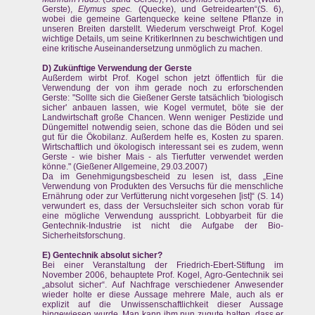
Gerste),
Elymus spec.
(Quecke), und Getreidearten“(S. 6),
wobei die gemeine Gartenquecke keine seltene Pflanze in
unseren Breiten darstellt. Wiederum verschweigt Prof. Kogel
wichtige Details, um seine KritikerInnen zu beschwichtigen und
eine kritische Auseinandersetzung unmöglich zu machen.
D) Zukünftige Verwendung der Gerste
Außerdem wirbt Prof. Kogel schon jetzt öffentlich für die
Verwendung der von ihm gerade noch zu erforschenden
Gerste: "Sollte sich die Gießener Gerste tatsächlich 'biologisch
sicher' anbauen lassen, wie Kogel vermutet, böte sie der
Landwirtschaft große Chancen. Wenn weniger Pestizide und
Düngemittel notwendig seien, schone das die Böden und sei
gut für die Ökobilanz. Außerdem helfe es, Kosten zu sparen.
Wirtschaftlich und ökologisch interessant sei es zudem, wenn
Gerste - wie bisher Mais - als Tierfutter verwendet werden
könne." (Gießener Allgemeine, 29.03.2007)
Da im Genehmigungsbescheid zu lesen ist, dass „Eine
Verwendung von Produkten des Versuchs für die menschliche
Ernährung oder zur Verfütterung nicht vorgesehen [ist]“ (S. 14)
verwundert es, dass der Versuchsleiter sich schon vorab für
eine mögliche Verwendung ausspricht. Lobbyarbeit für die
Gentechnik-Industrie ist nicht die Aufgabe der Bio-
Sicherheitsforschung.
E) Gentechnik absolut sicher?
Bei einer Veranstaltung der Friedrich-Ebert-Stiftung im
November 2006, behauptete Prof. Kogel, Agro-Gentechnik sei
„absolut sicher“. Auf Nachfrage verschiedener Anwesender
wieder holte er diese Aussage mehrere Male, auch als er
explizit auf die Unwissenschaftlichkeit dieser Aussage
hingewiesen wurde. Man kann ihm nun zugute halten, dass er