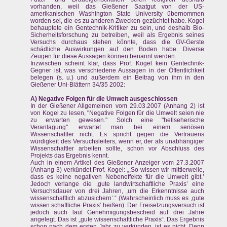
vorhanden, weil das Gießener Saatgut von der US-
amerikanischen Washington State University übernommen
worden sei, die es zu anderen Zwecken gezüchtet habe. Kogel
behauptete ein Gentechnik-Kritiker zu sein, und deshalb Bio-
Sicherheitsforschung zu betreiben, weil als Ergebnis seines
Versuchs durchaus stehen könnte, dass die GV-Gerste
schädliche Auswirkungen auf den Boden habe. Diverse
Zeugen für diese Aussagen können benannt werden.
Inzwischen scheint klar, dass Prof. Kogel kein Gentechnik-
Gegner ist, was verschiedene Aussagen in der Öffentlichkeit
belegen (s. u.) und außerdem ein Beitrag von ihm in den
Gießener Uni-Blättern 34/35 2002:
A) Negative Folgen für die Umwelt ausgeschlossen
In der Gießener Allgemeinen vom 29.03.2007 (Anhang 2) ist
von Kogel zu lesen, "Negative Folgen für die Umwelt seien nie
zu erwarten gewesen." Solch eine "hellseherische
Veranlagung" erwartet man bei einem seriösen
Wissenschaftler nicht. Es spricht gegen die Vertrauens
würdigkeit des Versuchsleiters, wenn er, der als unabhängiger
Wissenschaftler arbeiten sollte, schon vor Abschluss des
Projekts das Ergebnis kennt.
Auch in einem Artikel des Gießener Anzeiger vom 27.3.2007
(Anhang 3) verkündet Prof. Kogel: „,So wissen wir mittlerweile,
dass es keine negativen Nebeneffekte für die Umwelt gibt.’
Jedoch verlange die ,gute landwirtschaftliche Praxis’ eine
Versuchsdauer von drei Jahren, ,um die Erkenntnisse auch
wissenschaftlich abzusichern’.“ (Wahrscheinlich muss es ‚gute
wissen schaftliche Praxis’ heißen). Der Freisetzungsversuch ist
jedoch auch laut Genehmigungsbescheid auf drei Jahre
angelegt. Das ist „gute wissenschaftliche Praxis“. Das Ergebnis
schon nach dem ersten Jahr zu verkünden, ist es nicht. Denn