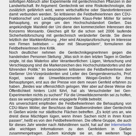
sofortigen Abbruch aller Experimente mit gentechnischen Pflanzen in der
Landwirtschaft. Ihr Argument: Gentechnik sei eine Risikotechnologie, die
zusätzlich gefährlich wird, wenn wirtschaftliche oder Standortinteressen
damit verbunden werden. So kritisieren die FeldbefreierInnen den CDU-
Fraktionschef und Landtagsabgeordneten Klaus-Peter Möller für seine
Behauptung, es ginge um den Hochschulstandort Gießen. Das
angekündigte Maisfeld der Uni diene den kommerziellen Interessen des
Konzerns Monsanto. Gleiches gilt für die schon seit 2006 laufende
Sicherheitsforschung mit gentechnisch veränderter Gerste. Sie diene
letztlich der Markteinführung. „Hier wird Akzeptanzforschung im Interesse
von Firmen betrieben – aber mit Steuergeldern“, formulieren die
FeldbefreierInnen ihre Kritik.
Noch deutlicher nehmen die GentechnikgegnerInnen gegen die
handelnden Personen Stellung: „Was sich in den letzten Tagen in Gießen
zeigte, ist das Waterloo aller Verantwortlichen: Lügen, Vertuschung und
Verschleppung sind die Markenzeichen des Hochschulstandortes und der
führenden Politik.“ Im besonderen kritisieren die FeldbefreierInnen den
Gießener Uni-Vizepräsidenten und Leiter des Gengersteversuchs, Prof.
Kogel, sowie die Umweltdezernentin Weigel-Greilich für ihre
Behauptungen, erst aus der Presse von dem neuen Genfeld erfahren zu
haben. „Beides war offensichtlich gelogen. Wer aber auf diese Weise die
Öffentlichkeit hinters Licht führt, hat als Versuchsleiter bei Gen-
Experimenten nichts zu suchen!“ Für die Umweltdezernentin sei zu hoffen,
dass sie wenigstens jetzt eine engagierte Politik betreibt.
Als unverschämt empfinden die FeldbefreierInnen die Behauptung von
CDU-Mann Möller, der Beschluss der Stadtverordneten über Gentechnik
in Gießen würde nur städtische Flächen betreffen. „Es kotzt uns an, wie
dreist diese Mächtigen lügen, wenn ihnen Sachen nicht in ihren Kram
passen“, heißt es von den FeldbefreierInnen. Die offene Gruppe, die auch
für dieses Jahr wieder nach AktivistInnen sucht, hat auf der
Internetseite
alle wichtigen Informationen zu den Genfeldern in Gießen
zusammengetragen. Zudem kündigte sie an, die weiteren Tage