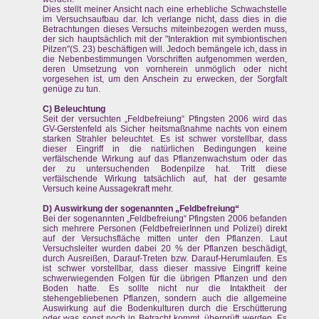
Dies stellt meiner Ansicht nach eine erhebliche Schwachstelle
im Versuchsaufbau dar. Ich verlange nicht, dass dies in die
Betrachtungen dieses Versuchs miteinbezogen werden muss,
der sich hauptsächlich mit der "Interaktion mit symbiontischen
Pilzen"(S. 23) beschäftigen will. Jedoch bemängele ich, dass in
die Nebenbestimmungen Vorschriften aufgenommen werden,
deren Umsetzung von vornherein unmöglich oder nicht
vorgesehen ist, um den Anschein zu erwecken, der Sorgfalt
genüge zu tun.
C) Beleuchtung
Seit der versuchten „Feldbefreiung“ Pfingsten 2006 wird das
GV-Gerstenfeld als Sicher heitsmaßnahme nachts von einem
starken Strahler beleuchtet. Es ist schwer vorstellbar, dass
dieser Eingriff in die natürlichen Bedingungen keine
verfälschende Wirkung auf das Pflanzenwachstum oder das
der zu untersuchenden Bodenpilze hat. Tritt diese
verfälschende Wirkung tatsächlich auf, hat der gesamte
Versuch keine Aussagekraft mehr.
D) Auswirkung der sogenannten „Feldbefreiung“
Bei der sogenannten „Feldbefreiung“ Pfingsten 2006 befanden
sich mehrere Personen (FeldbefreierInnen und Polizei) direkt
auf der Versuchsfläche mitten unter den Pflanzen. Laut
Versuchsleiter wurden dabei 20 % der Pflanzen beschädigt,
durch Ausreißen, Darauf-Treten bzw. Darauf-Herumlaufen. Es
ist schwer vorstellbar, dass dieser massive Eingriff keine
schwerwiegenden Folgen für die übrigen Pflanzen und den
Boden hatte. Es sollte nicht nur die Intaktheit der
stehengebliebenen Pflanzen, sondern auch die allgemeine
Auswirkung auf die Bodenkulturen durch die Erschütterung
oder was sonst noch in Betracht kommt, überprüft werden. Es