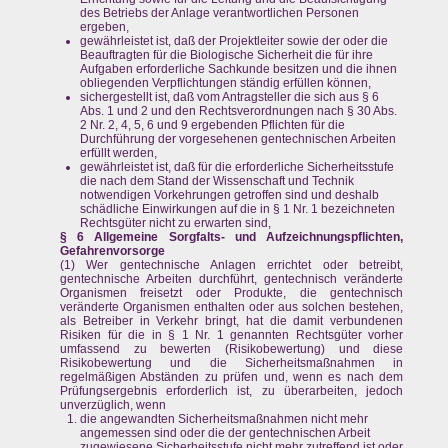
des Betriebs der Anlage verantwortlichen Personen
ergeben,
gewährleistet ist, daß der Projektleiter sowie der oder die
Beauftragten für die Biologische Sicherheit die für ihre
Aufgaben erforderliche Sachkunde besitzen und die ihnen
obliegenden Verpflichtungen ständig erfüllen können,
sichergestellt ist, daß vom Antragsteller die sich aus § 6
Abs. 1 und 2 und den Rechtsverordnungen nach § 30 Abs.
2 Nr. 2, 4, 5, 6 und 9 ergebenden Pflichten für die
Durchführung der vorgesehenen gentechnischen Arbeiten
erfüllt werden,
gewährleistet ist, daß für die erforderliche Sicherheitsstufe
die nach dem Stand der Wissenschaft und Technik
notwendigen Vorkehrungen getroffen sind und deshalb
schädliche Einwirkungen auf die in § 1 Nr. 1 bezeichneten
Rechtsgüter nicht zu erwarten sind,
§ 6 Allgemeine Sorgfalts- und Aufzeichnungspflichten,
Gefahrenvorsorge
(1) Wer gentechnische Anlagen errichtet oder betreibt,
gentechnische Arbeiten durchführt, gentechnisch veränderte
Organismen freisetzt oder Produkte, die gentechnisch
veränderte Organismen enthalten oder aus solchen bestehen,
als Betreiber in Verkehr bringt, hat die damit verbundenen
Risiken für die in § 1 Nr. 1 genannten Rechtsgüter vorher
umfassend zu bewerten (Risikobewertung) und diese
Risikobewertung und die Sicherheitsmaßnahmen in
regelmäßigen Abständen zu prüfen und, wenn es nach dem
Prüfungsergebnis erforderlich ist, zu überarbeiten, jedoch
unverzüglich, wenn
die angewandten Sicherheitsmaßnahmen nicht mehr
angemessen sind oder die der gentechnischen Arbeit
zugewiesene Sicherheitsstufe nicht mehr zutreffend ist oder