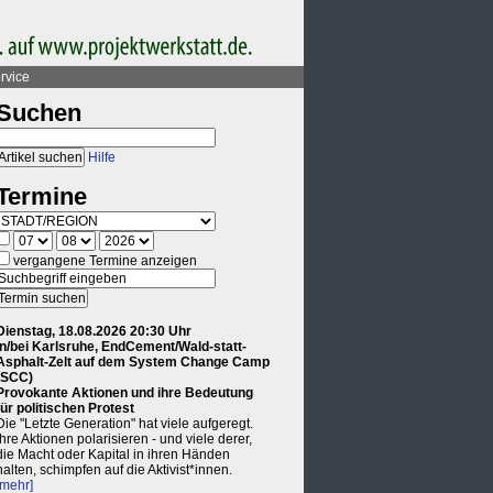
rvice
Suchen
Hilfe
Termine
vergangene Termine anzeigen
Dienstag, 18.08.2026 20:30 Uhr
in/bei Karlsruhe, EndCement/Wald-statt-
Asphalt-Zelt auf dem System Change Camp
(SCC)
Provokante Aktionen und ihre Bedeutung
für politischen Protest
Die "Letzte Generation" hat viele aufgeregt.
Ihre Aktionen polarisieren - und viele derer,
die Macht oder Kapital in ihren Händen
halten, schimpfen auf die Aktivist*innen.
[mehr]