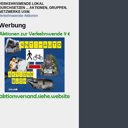
VERKEHRSWENDE LOKAL
DURCHSETZEN ... AKTIONEN, GRUPPEN,
NETZWERKE USW.
Verkehrswende-Aktionen
Werbung