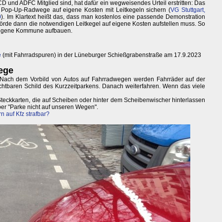
D und ADFC Mitglied sind, hat dafür ein wegweisendes Urteil erstritten: Das
op-Up-Radwege auf eigene Kosten mit Leitkegeln sichern (
VG Stuttgart,
0
). Im Klartext heißt das, dass man kostenlos eine passende Demonstration
örde dann die notwendigen Leitkegel auf eigene Kosten aufstellen muss. So
e eigene Kommune aufbauen.
e
(mit Fahrradspuren) in der Lüneburger Schießgrabenstraße am 17.9.2023
ege
: Nach dem Vorbild von Autos auf Fahrradwegen werden Fahrräder auf der
sichtbaren Schild des Kurzzeitparkens. Danach weiterfahren. Wenn das viele
teckkarten, die auf Scheiben oder hinter dem Scheibenwischer hinterlassen
ber "Parke nicht auf unseren Wegen".
n auf Kfz strafbar?