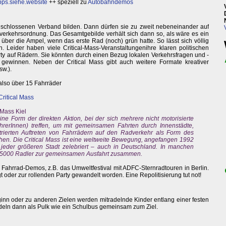
ps.siehe.website
++ speziell zu
Autobahndemos
schlossenen Verband bilden. Dann dürfen sie zu zweit nebeneinander auf
nverkehrsordnung. Das Gesamtgebilde verhält sich dann so, als wäre es ein
 über die Ampel, wenn das erste Rad (noch) grün hatte. So lässt sich völlig
 Leider haben viele Critical-Mass-Veranstaltungenihre klaren politischen
ty auf Rädern. Sie könnten durch einen Bezug lokalen Verkehrsfragen und -
 gewinnen. Neben der Critical Mass gibt auch weitere Formate kreativer
sw.).
 also über 15 Fahrräder
Critical Mass
 Mass Kiel
 eine Form der direkten Aktion, bei der sich mehrere nicht motorisierte
hrerInnen) treffen, um mit gemeinsamen Fahrten durch Innenstädte,
ierten Auftreten von Fahrrädern auf den Radverkehr als Form des
en. Die Critical Mass ist eine weltweite Bewegung, angefangen 1992
jeder größeren Stadt zelebriert – auch in Deutschland. In manchen
 5000 Radler zur gemeinsamen Ausfahrt zusammen.
 Fahrrad-Demos, z.B. das Umweltfestival mit ADFC-Sternradtouren in Berlin.
gt oder zur rollenden Party gewandelt worden. Eine Repolitisierung tut not!
nn oder zu anderen Zielen werden mitradelnde Kinder entlang einer festen
deln dann als Pulk wie ein Schulbus gemeinsam zum Ziel.