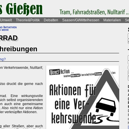
Umwelt
Theorie&Politik
Debatten
Saasen/GI/Mittelhessen
Materialien
Se
 Initiativen
d mehr
RRAD
chreibungen
ung?
n Verkehrswende, Nulltarif,
also druckt die gerne nach
rrad. Eine wirkungsvolle
 sich selbst organisierenden
chen auch eine gemeinsame
 Also nicht nur eine Aktion
r verknüpfter Aktionen.
 aller Straßen, aber auch