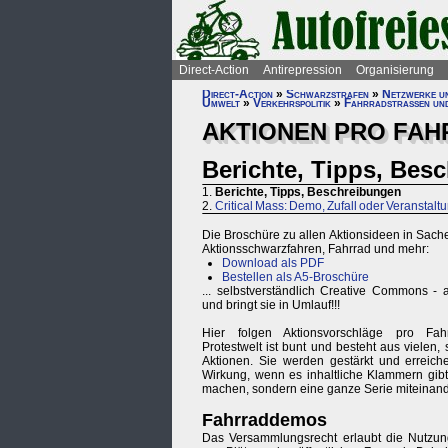
Direct-Action
Antirepression
Organisierung
Direct-Action
»
Schwarzstrafen
»
Netzwerke und
Umwelt
»
Verkehrspolitik
»
Fahrradstraßen un
AKTIONEN PRO FAH
Berichte, Tipps, Bes
1.
Berichte, Tipps, Beschreibungen
2.
Critical Mass: Demo, Zufall oder Veranstalt
Die Broschüre zu allen Aktionsideen in Sache
Aktionsschwarzfahren, Fahrrad und mehr:
Download als PDF
Bestellen als A5-Broschüre
... selbstverständlich Creative Commons - 
und bringt sie in Umlauf!!!
Hier folgen Aktionsvorschläge pro Fah
Protestwelt ist bunt und besteht aus vielen,
Aktionen. Sie werden gestärkt und errei
Wirkung, wenn es inhaltliche Klammern gibt.
machen, sondern eine ganze Serie miteinande
Fahrraddemos
Das Versammlungsrecht erlaubt die Nutzung