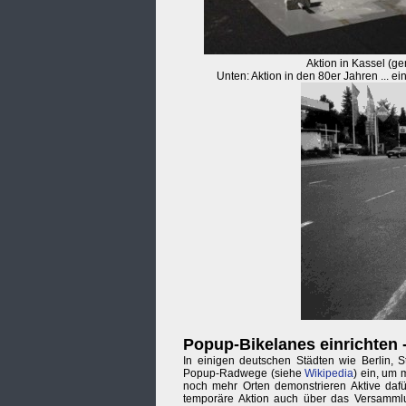
Aktion in Kassel (g
Unten: Aktion in den 80er Jahren ... ei
Popup-Bikelanes einrichten 
In einigen deutschen Städten wie Berlin, S
Popup-Radwege (siehe
Wikipedia
) ein, um 
noch mehr Orten demonstrieren Aktive dafür
temporäre Aktion auch über das Versamml