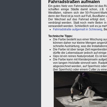
Fahrradstraßen aufmalen
Ein gutes Netz von Fahrradstraßen ist das R
schaffen einige Städte damit schon, z.B. 
Westfalen, nähern sich der 50-Prozent-Mark
denn der Rest ist ja noch auf Fuß, Bus/Bahn u
Der Wechsel auf das Fahrrad erfolgt dort,
verdrängt werden. Statt noch mehr Beton in 
verwandelt werden. Schließlich soll es ja me
Fahrradstraße aufgemalt in Schleswig
, B
Technische Tipps:
Die Farbe besteht aus einer Mischung aus
können daher nur kleine Mengen angerühr
schnelle Aushärtung, was die Installation
Die Farbe ist über lange Zeit regenbest
dürfte die Lebensdauer jedoch auf einig
Gips ist ein reines Naturprodukt. Es ist
Die Farbe kann mit Kleisterpinseln aufge
von langen Holzlatte sinnvoll sein. Rad
abgezeichnet werden, auf Sperrholz oder
(bei Sperrholz) oder einem Cutter zu ei