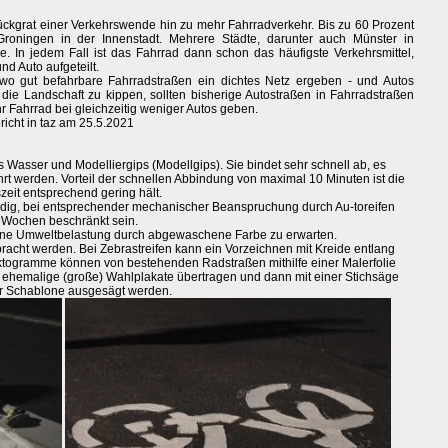
ückgrat einer Verkehrswende hin zu mehr Fahrradverkehr. Bis zu 60 Prozent
Groningen in der Innenstadt. Mehrere Städte, darunter auch Münster in
e. In jedem Fall ist das Fahrrad dann schon das häufigste Verkehrsmittel,
nd Auto aufgeteilt.
 wo gut befahrbare Fahrradstraßen ein dichtes Netz ergeben - und Autos
die Landschaft zu kippen, sollten bisherige Autostraßen in Fahrradstraßen
hr Fahrrad bei gleichzeitig weniger Autos geben.
ericht in taz am 25.5.2021
 Wasser und Modelliergips (Modellgips). Sie bindet sehr schnell ab, es
t werden. Vorteil der schnellen Abbindung von maximal 10 Minuten ist die
szeit entsprechend gering hält.
ändig, bei entsprechender mechanischer Beanspruchung durch Au-toreifen
e Wochen beschränkt sein.
 keine Umweltbelastung durch abgewaschene Farbe zu erwarten.
bracht werden. Bei Zebrastreifen kann ein Vorzeichnen mit Kreide entlang
piktogramme können von bestehenden Radstraßen mithilfe einer Malerfolie
 ehemalige (große) Wahlplakate übertragen und dann mit einer Stichsäge
ner Schablone ausgesägt werden.