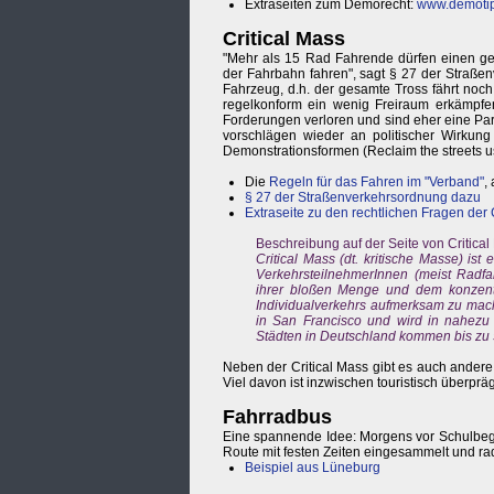
Extraseiten zum Demorecht:
www.demotip
Critical Mass
"Mehr als 15 Rad Fahrende dürfen einen ge
der Fahrbahn fahren", sagt § 27 der Straße
Fahrzeug, d.h. der gesamte Tross fährt noch
regelkonform ein wenig Freiraum erkämpfen.
Forderungen verloren und sind eher eine Par
vorschlägen wieder an politischer Wirkung
Demonstrationsformen (Reclaim the streets u
Die
Regeln für das Fahren im "Verband"
,
§ 27 der Straßenverkehrsordnung dazu
Extraseite zu den rechtlichen Fragen der 
Beschreibung auf der Seite von Critical
Critical Mass (dt. kritische Masse) ist
VerkehrsteilnehmerInnen (meist Radfa
ihrer bloßen Menge und dem konzentr
Individualverkehrs aufmerksam zu mach
in San Francisco und wird in nahezu 
Städten in Deutschland kommen bis zu
Neben der Critical Mass gibt es auch andere
Viel davon ist inzwischen touristisch überprä
Fahrradbus
Eine spannende Idee: Morgens vor Schulbegi
Route mit festen Zeiten eingesammelt und ra
Beispiel aus Lüneburg