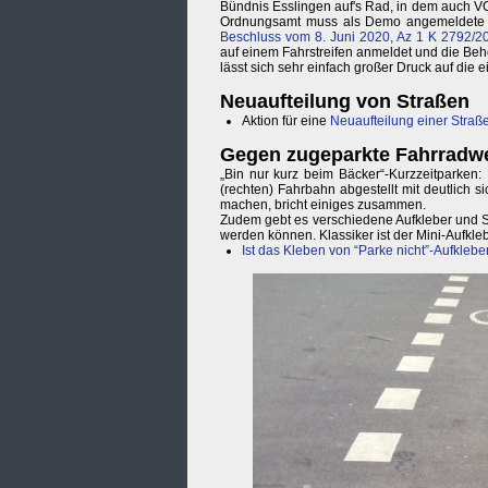
Bündnis Esslingen auf's Rad, in dem auch VC
Ordnungsamt muss als Demo angemeldete P
Beschluss vom 8. Juni 2020, Az 1 K 2792/2
auf einem Fahrstreifen anmeldet und die Beh
lässt sich sehr einfach großer Druck auf di
Neuaufteilung von Straßen
Aktion für eine
Neuaufteilung einer Straß
Gegen zugeparkte Fahrradw
„Bin nur kurz beim Bäcker“-Kurzzeitparken
(rechten) Fahrbahn abgestellt mit deutlich 
machen, bricht einiges zusammen.
Zudem gebt es verschiedene Aufkleber und S
werden können. Klassiker ist der Mini-Aufkle
Ist das Kleben von “Parke nicht”-Aufkleber