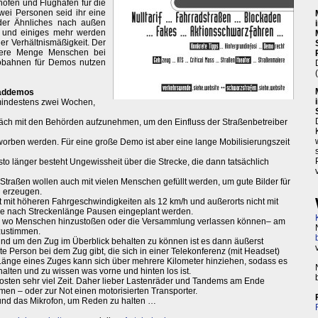
höfen und Flughäfen für die
ei Personen seid ihr eine
der Ähnliches nach außen
ng und einiges mehr werden
er Verhältnismäßigkeit. Der
ößere Menge Menschen bei
obahnen für Demos nutzen
Raddemos
(mindestens zwei Wochen,
äch mit den Behörden aufzunehmen, um den Einfluss der Straßenbetreiber
rben werden. Für eine große Demo ist aber eine lange Mobilisierungszeit
sto länger besteht Ungewissheit über die Strecke, die dann tatsächlich
e Straßen wollen auch mit vielen Menschen gefüllt werden, um gute Bilder für
u erzeugen.
ht mit höheren Fahrgeschwindigkeiten als 12 km/h und außerorts nicht mit
je nach Streckenlänge Pausen eingeplant werden.
ten, wo Menschen hinzustoßen oder die Versammlung verlassen können– am
zustimmen.
nd um den Zug im Überblick behalten zu können ist es dann äußerst
zte Person bei dem Zug gibt, die sich in einer Telekonferenz (mit Headset)
änge eines Zuges kann sich über mehrere Kilometer hinziehen, sodass es
alten und zu wissen was vorne und hinten los ist.
sten sehr viel Zeit. Daher lieber Lastenräder und Tandems am Ende
men – oder zur Not einen motorisierten Transporter.
 und das Mikrofon, um Reden zu halten …