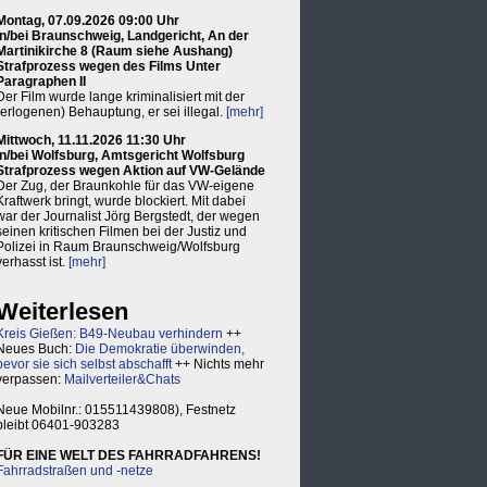
Montag, 07.09.2026 09:00 Uhr
in/bei Braunschweig, Landgericht, An der
Martinikirche 8 (Raum siehe Aushang)
Strafprozess wegen des Films Unter
Paragraphen II
Der Film wurde lange kriminalisiert mit der
(erlogenen) Behauptung, er sei illegal.
[mehr]
Mittwoch, 11.11.2026 11:30 Uhr
in/bei Wolfsburg, Amtsgericht Wolfsburg
Strafprozess wegen Aktion auf VW-Gelände
Der Zug, der Braunkohle für das VW-eigene
Kraftwerk bringt, wurde blockiert. Mit dabei
war der Journalist Jörg Bergstedt, der wegen
seinen kritischen Filmen bei der Justiz und
Polizei in Raum Braunschweig/Wolfsburg
verhasst ist.
[mehr]
Weiterlesen
Kreis Gießen: B49-Neubau verhindern
++
Neues Buch:
Die Demokratie überwinden,
bevor sie sich selbst abschafft
++ Nichts mehr
verpassen:
Mailverteiler&Chats
Neue Mobilnr.: 015511439808), Festnetz
bleibt 06401-903283
FÜR EINE WELT DES FAHRRADFAHRENS!
Fahrradstraßen und -netze