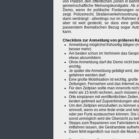
von Plätzen, den öffentlichen Zonen in Bahn
gemeinschaftliche Meinungskundgabe. Ab zw
Demo, wenn ihr politische Forderungen o
zeigt. Polizeirecht, Straßenverkehrsordnu
dann verdrängt - allerdings nur im Rahmen d
aber ist weit gesteckt, so dass eine gr
passendem thematischen Bezug sogar Aut
kann.
Checkliste zur Anmeldung von größeren 
Anmeldung möglichst frühzeitig tätigen 
besser mehr)
Am besten schon im Vorhinein das Gespr
etwas abzumildern.
Ohne Anmeldung darf die Demo nicht bewo
wichtig.
Je später die Anmeldung getätigt wird, de
gefahren werden darf.
Eine große Mobilisation ist wichtig, groß
Zeitungen, Fernsehen und das Internet z
Für den Zeitplan sollte man innerorts nic
mehr als 15 km/h rechnen, auch müssen 
Orte einplanen mit veröffentlichten Zei
besten getimed auf Zugverbindungen ab
Um den Zeitplan einzuhalten zu können u
sinnvoll, wenn es eine feste erste und let
oder per Funk austauschen können. Die L
sonst unmöglich wird die Übersicht zu beh
Stopps zum Reparieren von Fahrrädern ko
mitfahren lassen, die Gestrandete aufneh
Dann fehlt eigentlich nur noch die Musik