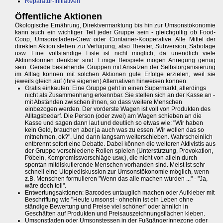
Reparatur-Initiativen
Öffentliche Aktionen
Ökologische Ernährung, Direktvermarktung bis hin zur Umsonstökonomie
kann auch ein wichtiger Teil jeder Gruppe sein - gleichgültig ob Food-
Coop, Umsonstladen-Crew oder Container-Kooperative. Alle Mittel der
direkten Aktion stehen zur Verfügung, also Theater, Subversion, Sabotage
usw. Eine vollständige Liste ist nicht möglich, da unendlich viele
Aktionsformen denkbar sind. Einige Beispiele mögen Anregung genug
sein. Gerade bestehende Gruppen mit Ansätzen der Selbstorganisierung
im Alltag können mit solchen Aktionen gute Erfolge erzielen, weil sie
jeweils gleich auf (ihre eigenen) Alternativen hinweisen können.
Gratis einkaufen: Eine Gruppe geht in einen Supermarkt, allerdings
nicht als Zusammenhang erkennbar. Sie stellen sich an der Kasse an -
mit Abständen zwischen ihnen, so dass weitere Menschen
einbezogen werden. Der vorderste Wagen ist voll von Produkten des
Alltagsbedarf. Die Person (oder zwei) am Wagen schieben an die
Kasse und sagen dann laut und deutlich so etwas wie: "Wir haben
kein Geld, brauchen aber ja auch was zu essen. Wir wollen das so
mitnehmen, ok?". Und dann langsam weiterschieben. Wahrscheinlich
entbrennt sofort eine Debatte. Dabei können die weiteren Aktivistis aus
der Gruppe verschiedene Rollen spielen (Unterstützung, Provokation,
Pöbeln, Kompromissvorschläge usw.), die nicht von allein durch
spontan mitdiskutierende Menschen vorhanden sind. Meist ist sehr
schnell eine Utopiediskussion zur Umsonstökonomie möglich, wenn
z.B. Menschen formulieren "Wenn das alle machen würden ..." - "Ja,
wäre doch toll".
Entwertungsaktionen: Barcodes untauglich machen oder Aufkleber mit
Beschriftung wie "Heute umsonst - ohnehin ist ein Leben ohne
ständige Bewertung und Preise viel schöner" oder ähnlich in
Geschäften auf Produkten und Preisauszeichnungsflächen kleben.
Umsonstladen oder Umsonstessen in der FußgängerInnezone oder