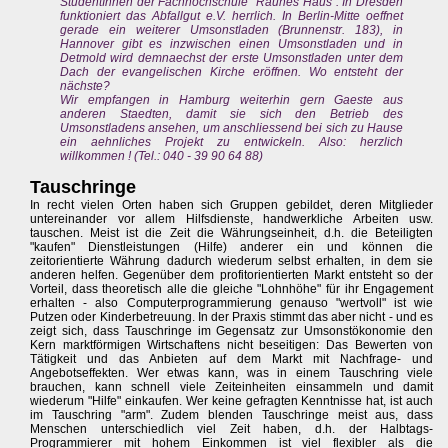
StudentInnen der Fachhochschule "Rauhes Haus". In Dresden
funktioniert das Abfallgut e.V. herrlich. In Berlin-Mitte oeffnet
gerade ein weiterer Umsonstladen (Brunnenstr. 183), in
Hannover gibt es inzwischen einen Umsonstladen und in
Detmold wird demnaechst der erste Umsonstladen unter dem
Dach der evangelischen Kirche eröffnen. Wo entsteht der
nächste?
Wir empfangen in Hamburg weiterhin gern Gaeste aus
anderen Staedten, damit sie sich den Betrieb des
Umsonstladens ansehen, um anschliessend bei sich zu Hause
ein aehnliches Projekt zu entwickeln. Also: herzlich
willkommen ! (Tel.: 040 - 39 90 64 88)
Tauschringe
In recht vielen Orten haben sich Gruppen gebildet, deren Mitglieder
untereinander vor allem Hilfsdienste, handwerkliche Arbeiten usw.
tauschen. Meist ist die Zeit die Währungseinheit, d.h. die Beteiligten
"kaufen" Dienstleistungen (Hilfe) anderer ein und können die
zeitorientierte Währung dadurch wiederum selbst erhalten, in dem sie
anderen helfen. Gegenüber dem profitorientierten Markt entsteht so der
Vorteil, dass theoretisch alle die gleiche "Lohnhöhe" für ihr Engagement
erhalten - also Computerprogrammierung genauso "wertvoll" ist wie
Putzen oder Kinderbetreuung. In der Praxis stimmt das aber nicht - und es
zeigt sich, dass Tauschringe im Gegensatz zur Umsonstökonomie den
Kern marktförmigen Wirtschaftens nicht beseitigen: Das Bewerten von
Tätigkeit und das Anbieten auf dem Markt mit Nachfrage- und
Angebotseffekten. Wer etwas kann, was in einem Tauschring viele
brauchen, kann schnell viele Zeiteinheiten einsammeln und damit
wiederum "Hilfe" einkaufen. Wer keine gefragten Kenntnisse hat, ist auch
im Tauschring "arm". Zudem blenden Tauschringe meist aus, dass
Menschen unterschiedlich viel Zeit haben, d.h. der Halbtags-
Programmierer mit hohem Einkommen ist viel flexibler als die