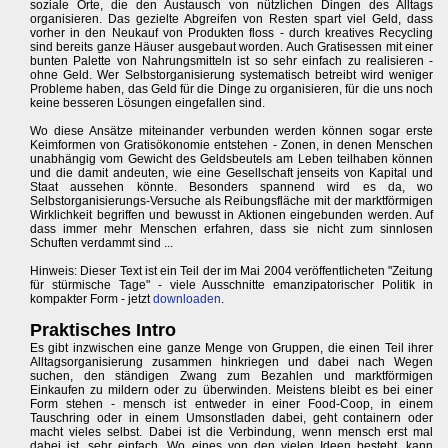
soziale Orte, die den Austausch von nützlichen Dingen des Alltags
organisieren. Das gezielte Abgreifen von Resten spart viel Geld, dass
vorher in den Neukauf von Produkten floss - durch kreatives Recycling
sind bereits ganze Häuser ausgebaut worden. Auch Gratisessen mit einer
bunten Palette von Nahrungsmitteln ist so sehr einfach zu realisieren -
ohne Geld. Wer Selbstorganisierung systematisch betreibt wird weniger
Probleme haben, das Geld für die Dinge zu organisieren, für die uns noch
keine besseren Lösungen eingefallen sind.
Wo diese Ansätze miteinander verbunden werden können sogar erste
Keimformen von Gratisökonomie entstehen - Zonen, in denen Menschen
unabhängig vom Gewicht des Geldsbeutels am Leben teilhaben können
und die damit andeuten, wie eine Gesellschaft jenseits von Kapital und
Staat aussehen könnte. Besonders spannend wird es da, wo
Selbstorganisierungs-Versuche als Reibungsfläche mit der marktförmigen
Wirklichkeit begriffen und bewusst in Aktionen eingebunden werden. Auf
dass immer mehr Menschen erfahren, dass sie nicht zum sinnlosen
Schuften verdammt sind ...
Hinweis: Dieser Text ist ein Teil der im Mai 2004 veröffentlicheten "Zeitung
für stürmische Tage" - viele Ausschnitte emanzipatorischer Politik in
kompakter Form - jetzt
downloaden
.
Praktisches Intro
Es gibt inzwischen eine ganze Menge von Gruppen, die einen Teil ihrer
Alltagsorganisierung zusammen hinkriegen und dabei nach Wegen
suchen, den ständigen Zwang zum Bezahlen und marktförmigen
Einkaufen zu mildern oder zu überwinden. Meistens bleibt es bei einer
Form stehen - mensch ist entweder in einer Food-Coop, in einem
Tauschring oder in einem Umsonstladen dabei, geht containern oder
macht vieles selbst. Dabei ist die Verbindung, wenn mensch erst mal
dabei ist, sehr einfach. Wo eines von den vielen Ideen besteht, kann