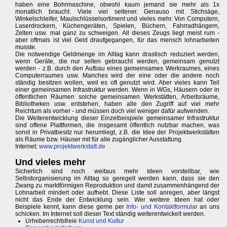
haben eine Bohrmaschine, obwohl kaum jemand sie mehr als 1x
monatlich braucht. Viele viel seltener. Genauso mit Stichsäge,
Winkelschleifer, Maulschlüsselsortiment und vieles mehr. Von Computern,
Laserdrockern, Küchengeräten, Spielen, Büchern, Fahrradhängern,
Zelten usw. mal ganz zu schweigen. All dieses Zeugs liegt meist rum -
aber oftmals ist viel Geld draufgegangen, für das mensch lohnarbeiten
musste.
Die notwendige Geldmenge im Alltag kann drastisch reduziert werden,
wenn Geräte, die nur selten gebraucht werden, gemeinsam genutzt
werden - z.B. durch den Aufbau eines gemeinsames Werkraumes, eines
Computerraumes usw. Manches wird der eine oder die andere noch
ständig besitzen wollen, weil es oft genutzt wird. Aber vieles kann Teil
einer gemeinsamen Infrastruktur werden. Wenn in WGs, Häusern oder in
öffentlichen Räumen solche gemeinsamen Werkstätten, Arbeitsräume,
Bibliotheken usw. entstehen, haben alle den Zugriff auf viel mehr
Reichtum als vorher - und müssen doch viel weniger dafür aufwenden.
Die Weiterentwicklung dieser Einzelbeispiele gemeinsamer Infrastruktur
sind offene Plattformen, die insgesamt öffentlich nutzbar machen, was
sonst in Privatbesitz nur herumliegt, z.B. die Idee der Projektwerkstätten
als Räume bzw. Häuser mit für alle zugänglicher Ausstattung.
Internet:
www.projektwerkstatt.de
Und vieles mehr
Sicherlich sind noch weitaus mehr Ideen vorstellbar, wie
Selbstorganisierung im Alltag so geregelt werden kann, dass sie den
Zwang zu marktförmigen Reproduktion und damit zusammenhängend der
Lohnarbeit mindert oder aufhebt. Diese Liste soll anregen, aber längst
nicht das Ende der Entwicklung sein. Wer weitere Ideen hat oder
Beispiele kennt, kann diese gerne per
Info- und Kontaktformular
an uns
schicken. Im Internet soll dieser Text ständig weiterentwickelt werden.
Urheberrechtsfreie
Kunst und Kultur