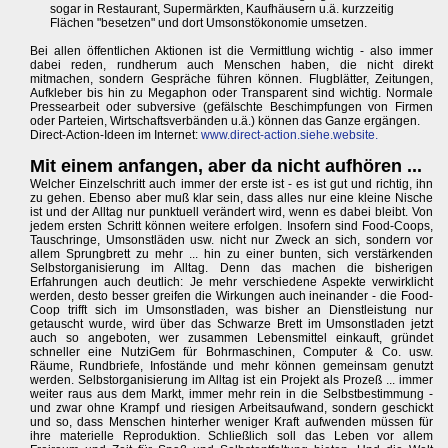
sogar in Restaurant, Supermärkten, Kaufhäusern u.ä. kurzzeitig
Flächen "besetzen" und dort Umsonstökonomie umsetzen.
Bei allen öffentlichen Aktionen ist die Vermittlung wichtig - also immer
dabei reden, rundherum auch Menschen haben, die nicht direkt
mitmachen, sondern Gespräche führen können. Flugblätter, Zeitungen,
Aufkleber bis hin zu Megaphon oder Transparent sind wichtig. Normale
Pressearbeit oder subversive (gefälschte Beschimpfungen von Firmen
oder Parteien, Wirtschaftsverbänden u.ä.) können das Ganze ergängen.
Direct-Action-Ideen im Internet:
www.direct-action.siehe.website.
Mit einem anfangen, aber da nicht aufhören ...
Welcher Einzelschritt auch immer der erste ist - es ist gut und richtig, ihn
zu gehen. Ebenso aber muß klar sein, dass alles nur eine kleine Nische
ist und der Alltag nur punktuell verändert wird, wenn es dabei bleibt. Von
jedem ersten Schritt können weitere erfolgen. Insofern sind Food-Coops,
Tauschringe, Umsonstläden usw. nicht nur Zweck an sich, sondern vor
allem Sprungbrett zu mehr ... hin zu einer bunten, sich verstärkenden
Selbstorganisierung im Alltag. Denn das machen die bisherigen
Erfahrungen auch deutlich: Je mehr verschiedene Aspekte verwirklicht
werden, desto besser greifen die Wirkungen auch ineinander - die Food-
Coop trifft sich im Umsonstladen, was bisher an Dienstleistung nur
getauscht wurde, wird über das Schwarze Brett im Umsonstladen jetzt
auch so angeboten, wer zusammen Lebensmittel einkauft, gründet
schneller eine NutziGem für Bohrmaschinen, Computer & Co. usw.
Räume, Rundbriefe, Infostände und mehr können gemeinsam genutzt
werden. Selbstorganisierung im Alltag ist ein Projekt als Prozeß ... immer
weiter raus aus dem Markt, immer mehr rein in die Selbstbestimmung -
und zwar ohne Krampf und riesigen Arbeitsaufwand, sondern geschickt
und so, dass Menschen hinterher weniger Kraft aufwenden müssen für
ihre materielle Reproduktion. Schließlich soll das Leben vor allem