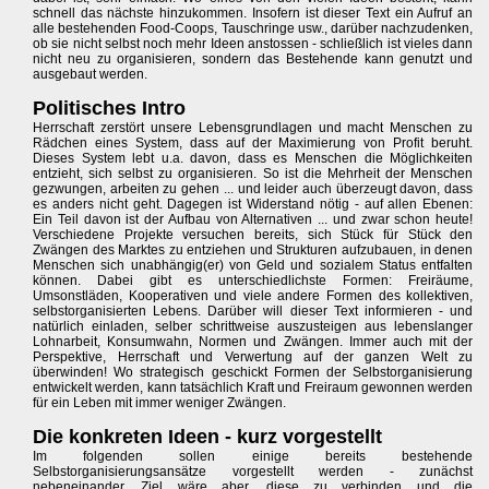
schnell das nächste hinzukommen. Insofern ist dieser Text ein Aufruf an
alle bestehenden Food-Coops, Tauschringe usw., darüber nachzudenken,
ob sie nicht selbst noch mehr Ideen anstossen - schließlich ist vieles dann
nicht neu zu organisieren, sondern das Bestehende kann genutzt und
ausgebaut werden.
Politisches Intro
Herrschaft zerstört unsere Lebensgrundlagen und macht Menschen zu
Rädchen eines System, dass auf der Maximierung von Profit beruht.
Dieses System lebt u.a. davon, dass es Menschen die Möglichkeiten
entzieht, sich selbst zu organisieren. So ist die Mehrheit der Menschen
gezwungen, arbeiten zu gehen ... und leider auch überzeugt davon, dass
es anders nicht geht. Dagegen ist Widerstand nötig - auf allen Ebenen:
Ein Teil davon ist der Aufbau von Alternativen ... und zwar schon heute!
Verschiedene Projekte versuchen bereits, sich Stück für Stück den
Zwängen des Marktes zu entziehen und Strukturen aufzubauen, in denen
Menschen sich unabhängig(er) von Geld und sozialem Status entfalten
können. Dabei gibt es unterschiedlichste Formen: Freiräume,
Umsonstläden, Kooperativen und viele andere Formen des kollektiven,
selbstorganisierten Lebens. Darüber will dieser Text informieren - und
natürlich einladen, selber schrittweise auszusteigen aus lebenslanger
Lohnarbeit, Konsumwahn, Normen und Zwängen. Immer auch mit der
Perspektive, Herrschaft und Verwertung auf der ganzen Welt zu
überwinden! Wo strategisch geschickt Formen der Selbstorganisierung
entwickelt werden, kann tatsächlich Kraft und Freiraum gewonnen werden
für ein Leben mit immer weniger Zwängen.
Die konkreten Ideen - kurz vorgestellt
Im folgenden sollen einige bereits bestehende
Selbstorganisierungsansätze vorgestellt werden - zunächst
nebeneinander. Ziel wäre aber, diese zu verbinden und die