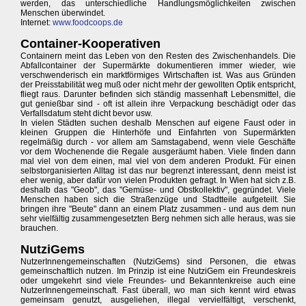
werden, das unterschiedliche Handlungsmöglichkeiten zwischen
Menschen überwindet.
Internet:
www.foodcoops.de
Container-Kooperativen
Containern meint das Leben von den Resten des Zwischenhandels. Die
Abfallcontainer der Supermärkte dokumentieren immer wieder, wie
verschwenderisch ein marktförmiges Wirtschaften ist. Was aus Gründen
der Preisstabilität weg muß oder nicht mehr der gewollten Optik entspricht,
fliegt raus. Darunter befinden sich ständig massenhaft Lebensmittel, die
gut genießbar sind - oft ist allein ihre Verpackung beschädigt oder das
Verfallsdatum steht dicht bevor usw.
In vielen Städten suchen deshalb Menschen auf eigene Faust oder in
kleinen Gruppen die Hinterhöfe und Einfahrten von Supermärkten
regelmäßig durch - vor allem am Samstagabend, wenn viele Geschäfte
vor dem Wochenende die Regale ausgeräumt haben. Viele finden dann
mal viel von dem einen, mal viel von dem anderen Produkt. Für einen
selbstorganisierten Alltag ist das nur begrenzt interessant, denn meist ist
eher wenig, aber dafür von vielen Produkten gefragt. In Wien hat sich z.B.
deshalb das "Geob", das "Gemüse- und Obstkollektiv", gegründet. Viele
Menschen haben sich die Straßenzüge und Stadtteile aufgeteilt. Sie
bringen ihre "Beute" dann an einem Platz zusammen - und aus dem nun
sehr vielfältig zusammengesetzten Berg nehmen sich alle heraus, was sie
brauchen.
NutziGems
NutzerInnengemeinschaften (NutziGems) sind Personen, die etwas
gemeinschaftlich nutzen. Im Prinzip ist eine NutziGem ein Freundeskreis
oder umgekehrt sind viele Freundes- und Bekanntenkreise auch eine
NutzerInnengemeinschaft. Fast überall, wo man sich kennt wird etwas
gemeinsam genutzt, ausgeliehen, illegal vervielfältigt, verschenkt,