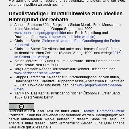
Freiraum und Zeit für Spaß und Selbstentfaltung bieten. Und die Welt
verändern wollten wir auch noch ...
Unvollständige Literaturhinweise zum ideellen
Hintergrund der Debatte
Annette Schlemm / Jörg Bergstedt / Stefan Meretz: Freie Menschen in
freien Vereinbarungen, Gruppe Gegenbilder 2000,
www.opentheory.org/gegenbilder
(dort Buch-Bestellung und -
Download über
www.aktionsversand.siehe.website
).
Christoph Spehr:
Gleicher als andere. Eine Grundlegung der Freien
Kooperation
Christoph Spehr: Die Aliens sind unter uns! Herrschaft und Befreiung
im demokratischen Zeitalter. (Siedler-Verlag, 1999, neu verlegt
2015
im SeitenHieb-Verlag
)
Stefan Meretz: Linux und Co. Freie Software - Ideen für eine andere
Gesellschaft. Neu-Ulm, 2000.
Jörg Bergstedt: Reader Herrschaftskritik konkret. Beziehbar über
www.herrschaft.siehe.website
.
Gruppe HierarchNIE!: Reader zur Entscheidungsfindung von unten,
Dominanzabbau, kreative Gruppenprozesse, Alternativen zu Zentralen
& Eliten. Download und bestellbar über
www.projektwerkstatt.de/von-
unten/
Karl Marx: Das Kapital. Kritik der politischen Ökonomie. Erster Band.
1867, Dietz Verlag Berlin.
Dieser Text ist unter einer
Creative Commons-Lizenz
lizenziert. Er darf frei verwendet und verändert werden. Bedingungen: Alle
darauf aufbauenden Werke müssen in diesem Sinne frei sein und
ebenfalls unter dieser Lizenz veröffentlicht werden. Eine Quellangabe
wäre auch gut. Alles für alle!