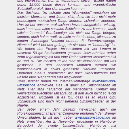
und Interessenten sich in Verbindung setzen. Bisher haben
ueber 12.000 Leute dieses konsum- und warenkritische
Selbsthilfeprojekt fuer sich nutzen koennen.
Das Stichwort "zu schade zum Wegwerfen" verstehen die
meisten Menschen und freuen sich, dass sie ihre nicht mehr
benoetigten nuetzlichen Dinge anderen schenken koennen.
Uns ist bei unserer praktischen Umverteilungsaktion wichtig,
dass Leute aus allen sozialen Schichten zu uns kommen, auch
etliche "normale" Berufstaetige, die nicht nur Dinge bringen,
sondern auch holen, weil sie nicht mehr einsehen, alles neu zu
kaufen. Staendiger Neukauf erhoeht die Erwerbszwaenge.
Niemand wird bei uns gefragt, ob sie oder er "beduerftig" ist.
Wir haben das Projekt Umsonstladen mit vier Leuten in
unserem 50 qm-Stadtteilladen gestartet. Jetzt arbeiten ueber
zehn regelmaessig mit und eine Reihe weiterer Menschen hilft
ab und zu. Die meisten davon sind als NutzerInnen auf uns
gestossen. In den naechsten Monaten werden wir
wahrscheinlich in etwas groessere Raeume umziehen.
Darueber hinaus braeuchten wir noch Werkstattraum fuer
unsere Idee "Reparieren statt wegwerfen".
Zwei Berliner haben die Internet-Homepage
www.alles-und-
umsonst.de
entwickelt. Das ist quasi ein Umsonstladen im
Netz. Hier fehlt natuerlich der menschliche Kontakt und
verwertungssuechtiger Missbrauch ist dort auch nicht so leicht
abzustellen. Trotzdem ist es toll, dass es so etwas gibt.
Schliesslich sind noch nicht ueberall Umsonstlaeden in der
Naehe.
Seit ueber einem Jahr betreibt inzwischen auch die
Projektgemeinschaft Bremer Commune erfolgreich den Bremer
Umsonstladen. Er ist auch ueber
www.umsonstladen.de
im
Netz erreichbar. Am 2. November eroeffnete in Hamburg-
Bergedorf der zweite Umsonstladen Hamburgs mit