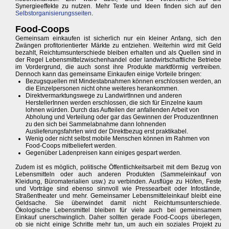
Synergieeffekte zu nutzen. Mehr Texte und Ideen finden sich auf den
Selbstorganisierungsseiten
.
Food-Coops
Gemeinsam einkaufen ist sicherlich nur ein kleiner Anfang, sich den
Zwängen profitorientierter Märkte zu entziehen. Weiterhin wird mit Geld
bezahlt, Reichtumsunterschiede bleiben erhalten und als Quellen sind in
der Regel Lebensmittelzwischenhandel oder landwirtschaftliche Betriebe
im Vordergrund, die auch sonst ihre Produkte marktförmig vertreiben.
Dennoch kann das gemeinsame Einkaufen einige Vorteile bringen:
Bezugsquellen mit Mindestabnahmen können erschlossen werden, an
die Einzelpersonen nicht ohne weiteres herankommen.
Direktvermarktungswege zu LandwirtInnen und anderen
HerstellerInnen werden erschlossen, die sich für Einzelne kaum
lohnen würden. Durch das Aufteilen der anfallenden Arbeit von
Abholung und Verteilung oder gar das Gewinnen der ProduzentInnen
zu den sich bei Sammelabnahme dann lohnenden
Auslieferungsfahrten wird der Direktbezug erst praktikabel.
Wenig oder nicht selbst mobile Menschen können im Rahmen von
Food-Coops mitbeliefert werden.
Gegenüber Ladenpreisen kann einiges gespart werden.
Zudem ist es möglich, politische Öffentlichkeitsarbeit mit dem Bezug von
Lebensmitteln oder auch anderen Produkten (Sammeleinkauf von
Kleidung, Büromaterialien usw.) zu verbinden. Ausflüge zu Höfen, Feste
und Vorträge sind ebenso sinnvoll wie Pressearbeit oder Infostände,
Straßentheater und mehr. Gemeinsamer Lebensmitteleinkauf bleibt eine
Geldsache. Sie überwindet damit nicht Reichtumsunterschiede.
Ökologische Lebensmittel bleiben für viele auch bei gemeinsamem
Einkauf unerschwinglich. Daher sollten gerade Food-Coops überlegen,
ob sie nicht einige Schritte mehr tun, um auch ein soziales Projekt zu