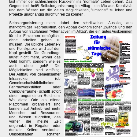
fast immer der schleichende Rückkehr ins "normale" Leben gehört. Das
Gegenmittel heißt Selbstorganisierung im Alltag - ein Mix aus Kreativität
und dem Wissen um die vielen Möglichkeiten, "umsonst" zu leben und
Projekte unabhängig durchführen zu können.
Selbstorganisierung meint dabei den schrittweisen Ausstieg aus
marktförmiger Reproduktion, den Abbau ökonomischer Zwänge und den
Aufbau von tragfähigen "Alternativen im Alltag", die ein gutes Auskommen
für die Einzelnen ermöglicht,
ohne arbeiten gehen zu
müssen. Die übliche Lebens-?
und Politikpraxis wird auf den
Kopf gestellt: Die Grundfrage
lautet nicht mehr, woher das
Geld kommt, sondern wie es
auch ohne geht! Die
Möglichkeiten sind vielfältig:
Der Aufbau von gemeinsamer
Infrastruktur (ob
Gemeinschaftsbibliotheken,
Fahrradwerkstätten oder
Computerräume) schafft sofort
einen ungemeinen Reichtum.
Wo diese Orte als offene
Plattformen organisiert sind
können auf Anhieb viel mehr
Menschen auf Ressourcen
und Wissen zugreifen, das
vorher die meiste Zeit
ungenutzt in Regalen oder
dunkeln Kellern verstaubte.
Umsonstläden schaffen