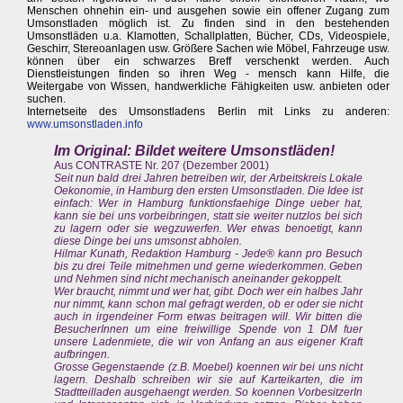
Menschen ohnehin ein- und ausgehen sowie ein offener Zugang zum
Umsonstladen möglich ist. Zu finden sind in den bestehenden
Umsonstläden u.a. Klamotten, Schallplatten, Bücher, CDs, Videospiele,
Geschirr, Stereoanlagen usw. Größere Sachen wie Möbel, Fahrzeuge usw.
können über ein schwarzes Breff verschenkt werden. Auch
Dienstleistungen finden so ihren Weg - mensch kann Hilfe, die
Weitergabe von Wissen, handwerkliche Fähigkeiten usw. anbieten oder
suchen.
Internetseite des Umsonstladens Berlin mit Links zu anderen:
www.umsonstladen.info
Im Original: Bildet weitere Umsonstläden!
Aus CONTRASTE Nr. 207 (Dezember 2001)
Seit nun bald drei Jahren betreiben wir, der Arbeitskreis Lokale
Oekonomie, in Hamburg den ersten Umsonstladen. Die Idee ist
einfach: Wer in Hamburg funktionsfaehige Dinge ueber hat,
kann sie bei uns vorbeibringen, statt sie weiter nutzlos bei sich
zu lagern oder sie wegzuwerfen. Wer etwas benoetigt, kann
diese Dinge bei uns umsonst abholen.
Hilmar Kunath, Redaktion Hamburg - Jede® kann pro Besuch
bis zu drei Teile mitnehmen und gerne wiederkommen. Geben
und Nehmen sind nicht mechanisch aneinander gekoppelt.
Wer braucht, nimmt und wer hat, gibt. Doch wer ein halbes Jahr
nur nimmt, kann schon mal gefragt werden, ob er oder sie nicht
auch in irgendeiner Form etwas beitragen will. Wir bitten die
BesucherInnen um eine freiwillige Spende von 1 DM fuer
unsere Ladenmiete, die wir von Anfang an aus eigener Kraft
aufbringen.
Grosse Gegenstaende (z.B. Moebel) koennen wir bei uns nicht
lagern. Deshalb schreiben wir sie auf Karteikarten, die im
Stadtteilladen ausgehaengt werden. So koennen VorbesitzerIn