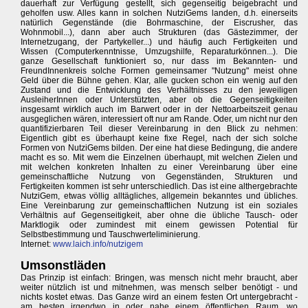
dauerhaft zur Verfügung gestellt, sich gegenseitig beigebracht und
geholfen usw. Alles kann in solchen NutziGems landen, d.h. einerseits
natürlich Gegenstände (die Bohrmaschine, der Eiscrusher, das
Wohnmobil...), dann aber auch Strukturen (das Gästezimmer, der
Internetzugang, der Partykeller...) und häufig auch Fertigkeiten und
Wissen (Computerkenntnisse, Umzugshilfe, Reparaturkönnen...). Die
ganze Gesellschaft funktioniert so, nur dass im Bekannten- und
FreundInnenkreis solche Formen gemeinsamer "Nutzung" meist ohne
Geld über die Bühne gehen. Klar, alle gucken schon ein wenig auf den
Zustand und die Entwicklung des Verhältnisses zu den jeweiligen
AusleiherInnen oder Unterstützten, aber ob die Gegenseitigkeiten
insgesamt wirklich auch im Barwert oder in der Nettoarbeitszeit genau
ausgeglichen wären, interessiert oft nur am Rande. Oder, um nicht nur den
quantifizierbaren Teil dieser Vereinbarung in den Blick zu nehmen:
Eigentlich gibt es überhaupt keine fixe Regel, nach der sich solche
Formen von NutziGems bilden. Der eine hat diese Bedingung, die andere
macht es so. Mit wem die Einzelnen überhaupt, mit welchen Zielen und
mit welchen konkreten Inhalten zu einer Vereinbarung über eine
gemeinschaftliche Nutzung von Gegenständen, Strukturen und
Fertigkeiten kommen ist sehr unterschiedlich. Das ist eine althergebrachte
NutziGem, etwas völlig alltägliches, allgemein bekanntes und übliches.
Eine Vereinbarung zur gemeinschaftlichen Nutzung ist ein soziales
Verhältnis auf Gegenseitigkeit, aber ohne die übliche Tausch- oder
Marktlogik oder zumindest mit einem gewissen Potential für
Selbstbestimmung und Tauschwerteliminierung.
Internet:
www.laich.info/nutzigem
Umsonstläden
Das Prinzip ist einfach: Bringen, was mensch nicht mehr braucht, aber
weiter nützlich ist und mitnehmen, was mensch selber benötigt - und
nichts kostet etwas. Das Ganze wird an einem festen Ort untergebracht -
am besten irgendwo in oder nahe einem öffentlichen Raum, wo