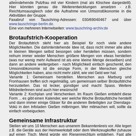
alleinstehende Putzfrau mit vier Kindern (mal als Klischee dargestellt).
Hier könnten genau die Weiterentwicklungen ansetzen - z.B.
Reichtumsausgleich oder die Aufnahme von Umsonstökonomie in die
Aktivitäten der Gruppe.
Faxabruf von Tauschring-Adressen: 030/69040467 und über
www.tauschringe-berlin.de
.
Eine von mehreren Internetseiten:
www.tauschring-archiv.de
Brotaufstrich-Kooperation
Der Brotaufstrich steht hier als Beispiel für noch viele andere
Möglichkeiten. Die dahinterstehende Idee ist, dass nicht immer alle alles
in kleinen Mengen selbst besorgen oder herstellen müssen, sondern
reihum immer wieder Menschen größere Mengen von etwas herstellen
(was nur wenig mehr Aufwand ist als eine kleine Menge desselben) und
dann an andere weitergeben - nach Möglichkeit einfach geschenkt, den
Umsonstökonomie ist die einzige Form, in der Menschen gleiche
Möglichkeiten haben, also nicht mehr zählt, wie viel Geld wer hat.
Variante 1: Gemeinsam herstellen. Menschen aus Marburg und
Fronhausen treffen sich regelmäßig, um gemeinsam selber Brotaufstriche
herzustellen. Das ist lecker, günstiger und macht Spass. Weitere
MitstreiterInnen sind auch hier erwünscht!
Variante 2: Kochplan und Verschenken. Im Raum Gießen entsteht diese
Form ... es gibt einen Kalender, wer welche Woche Brotaufstriche herstellt
und dann immer einige Gläser für die anderen Beteiligten zur Dienstags-
Vokü in den Infoladen Gießen mitbringen. Wer mitmachen will, sollte da
einfach vorbeigucken.
Gemeinsame Infrastruktur
Stellen wir uns 10 Menschen aus unserem Bekanntenkreis vor. Alle legen
z.B. die Geräte aus der Heimwerkstatt oder dem Werkzeugkoffer zuhause
auf einen Tisch. Meist würde ein Riesenreichtum entstehen. Fast alle