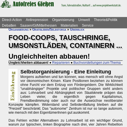
Direct-Action
Antirepression
Organisierung
Umwelt
Theorie&Politik
Debatten
Saasen/GI/Mittelhessen
Materialien
Service
Organisierung
»
Gratisleben/Selbstorga
»
Überblick
FOOD-COOPS, TAUSCHRINGE,
UMSONSTLÄDEN, CONTAINERN ...
Ungleichheiten abbauen!
Ungleichheiten abbauen!
●
Reparieren
●
Buchvorstellungen zum Thema
Selbstorganisierung - Eine Einleitung
Morgens aufstehen und tun können, was mensch will ohne Angst
vor ökonomischen Krisen. Klare Positionen beziehen zu können
ohne Furcht vor dem Entzug von Fördergeldern. Die Wirklichkeit
"unabhängiger" Projekte und politischer Gruppen sieht anders
aus: Lohnarbeit und Abhängigkeit von Staatsknete prägen das
Leben vieler, die eigentlich gegen Kapitalismus,
Fremdbestimmung oder auch nur die Auswüchse neoliberaler
Konzepte kämpfen. Widerstand und Selbstentfaltung bleiben auf die
"Freizeit" beschränkt. Das "autonome" Zentrum ist nur so lange autonom,
wie mensch mit den EigentümerInnen gut auskommt.
Das Fehlen echter Alternativen zu Lohnarbeit ist ein wichtiger Grund,
warum zur typischen, linken Biographie nach drei, vier Jahren Rebellion