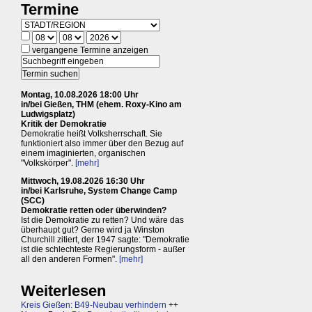
Termine
vergangene Termine anzeigen
Montag, 10.08.2026 18:00 Uhr
in/bei Gießen, THM (ehem. Roxy-Kino am
Ludwigsplatz)
Kritik der Demokratie
Demokratie heißt Volksherrschaft. Sie
funktioniert also immer über den Bezug auf
einem imaginierten, organischen
"Volkskörper".
[mehr]
Mittwoch, 19.08.2026 16:30 Uhr
in/bei Karlsruhe, System Change Camp
(SCC)
Demokratie retten oder überwinden?
Ist die Demokratie zu retten? Und wäre das
überhaupt gut? Gerne wird ja Winston
Churchill zitiert, der 1947 sagte: "Demokratie
ist die schlechteste Regierungsform - außer
all den anderen Formen".
[mehr]
Weiterlesen
Kreis Gießen: B49-Neubau verhindern
++