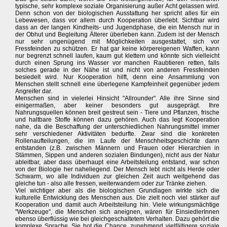
typische, sehr komplexe soziale Organisierung außer Acht gelassen wird.
Denn schon von der biologischen Ausstattung her spricht alles für ein
Lebewesen, dass vor allem durch Kooperation überlebt. Sichtbar wird
dass an der langen Kindheits- und Jugendphase, die ein Mensch nur in
der Obhut und Begleitung Älterer überleben kann. Zudem ist der Mensch
nur sehr ungenügend mit Möglichkeiten ausgestattet, sich vor
Fressfeinden zu schützen. Er hat gar keine körpereigenen Waffen, kann
nur begrenzt schnell laufen, kaum gut klettern und könnte sich vielleicht
durch einen Sprung ins Wasser vor manchen Raubtieren retten, falls
solches gerade in der Nähe ist und nicht von anderen Fressfeinden
besiedelt wird. Nur Kooperation hilft, denn eine Ansammlung von
Menschen stellt schnell eine überlegene Kampfeinheit gegenüber jedem
Angreifer dar.
Menschen sind in vielerlei Hinsicht "Allrounder". Alle ihre Sinne sind
einigermaßen, aber keiner besonders gut ausgeprägt. Ihre
Nahrungsquellen können breit gestreut sein - Tiere und Pflanzen, frische
und haltbare Stoffe können dazu gehören. Auch das legt Kooperation
nahe, da die Beschaffung der unterschiedlichen Nahrungsmittel immer
sehr verschiedener Aktivitäten bedurfte. Zwar sind die konkreten
Rollenaufteilungen, die im Laufe der Menschheitsgeschichte dann
entstanden (z.B. zwischen Männern und Frauen oder Hierarchien in
Stämmen, Sippen und anderen sozialen Bindungen), nicht aus der Natur
ableitbar, aber dass überhaupt eine Arbeitsteilung entstand, war schon
von der Biologie her naheliegend. Der Mensch lebt nicht als Herde oder
Schwarm, wo alle Individuen zur gleichen Zeit auch weitgehend das
gleiche tun - also alle fressen, weiterwandern oder zur Tränke ziehen.
Viel wichtiger aber als die biologischen Grundlagen wirkte sich die
kulturelle Entwicklung des Menschen aus. Die zielt noch viel stärker auf
Kooperation und damit auch Arbeitsteilung hin. Viele wirkungsmächtige
"Werkzeuge", die Menschen sich aneignen, wären für EinsiedlerInnen
ebenso überflüssig wie bei gleichgeschaltetem Verhalten. Dazu gehört die
komplexe Sprache. Sie bot die Chance, zunehmend vielfältigere soziale