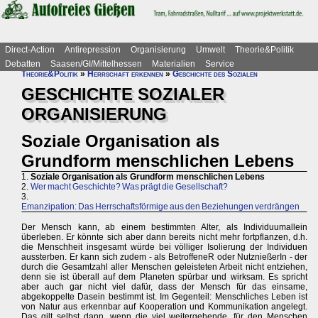
Direct-Action
Antirepression
Organisierung
Umwelt
Theorie&Politik
Debatten
Saasen/GI/Mittelhessen
Materialien
Service
Theorie&Politik
»
Herrschaft erkennen
»
Geschichte des Sozialen
GESCHICHTE SOZIALER
ORGANISIERUNG
Soziale Organisation als
Grundform menschlichen Lebens
1.
Soziale Organisation als Grundform menschlichen Lebens
2.
Wer macht Geschichte? Was prägt die Gesellschaft?
3.
Emanzipation: Das Herrschaftsförmige aus den Beziehungen verdrängen
Der Mensch kann, ab einem bestimmten Alter, als Individuumallein
überleben. Er könnte sich aber dann bereits nicht mehr fortpflanzen, d.h.
die Menschheit insgesamt würde bei völliger Isolierung der Individuen
aussterben. Er kann sich zudem - als BetroffeneR oder NutznießerIn - der
durch die Gesamtzahl aller Menschen geleisteten Arbeit nicht entziehen,
denn sie ist überall auf dem Planeten spürbar und wirksam. Es spricht
aber auch gar nicht viel dafür, dass der Mensch für das einsame,
abgekoppelte Dasein bestimmt ist. Im Gegenteil: Menschliches Leben ist
von Natur aus erkennbar auf Kooperation und Kommunikation angelegt.
Das gilt selbst dann, wenn die viel weitergehende, für den Menschen