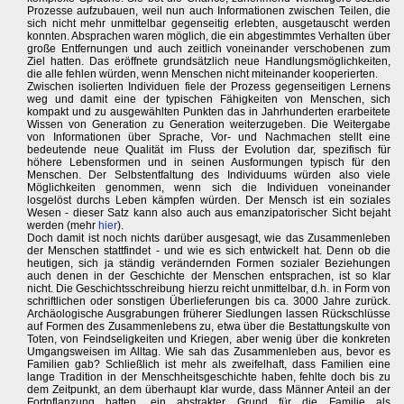
Prozesse aufzubauen, weil nun auch Informationen zwischen Teilen, die
sich nicht mehr unmittelbar gegenseitig erlebten, ausgetauscht werden
konnten. Absprachen waren möglich, die ein abgestimmtes Verhalten über
große Entfernungen und auch zeitlich voneinander verschobenen zum
Ziel hatten. Das eröffnete grundsätzlich neue Handlungsmöglichkeiten,
die alle fehlen würden, wenn Menschen nicht miteinander kooperierten.
Zwischen isolierten Individuen fiele der Prozess gegenseitigen Lernens
weg und damit eine der typischen Fähigkeiten von Menschen, sich
kompakt und zu ausgewählten Punkten das in Jahrhunderten erarbeitete
Wissen von Generation zu Generation weiterzugeben. Die Weitergabe
von Informationen über Sprache, Vor- und Nachmachen stellt eine
bedeutende neue Qualität im Fluss der Evolution dar, spezifisch für
höhere Lebensformen und in seinen Ausformungen typisch für den
Menschen. Der Selbstentfaltung des Individuums würden also viele
Möglichkeiten genommen, wenn sich die Individuen voneinander
losgelöst durchs Leben kämpfen würden. Der Mensch ist ein soziales
Wesen - dieser Satz kann also auch aus emanzipatorischer Sicht bejaht
werden (mehr
hier
).
Doch damit ist noch nichts darüber ausgesagt, wie das Zusammenleben
der Menschen stattfindet - und wie es sich entwickelt hat. Denn ob die
heutigen, sich ja ständig verändernden Formen sozialer Beziehungen
auch denen in der Geschichte der Menschen entsprachen, ist so klar
nicht. Die Geschichtsschreibung hierzu reicht unmittelbar, d.h. in Form von
schriftlichen oder sonstigen Überlieferungen bis ca. 3000 Jahre zurück.
Archäologische Ausgrabungen früherer Siedlungen lassen Rückschlüsse
auf Formen des Zusammenlebens zu, etwa über die Bestattungskulte von
Toten, von Feindseligkeiten und Kriegen, aber wenig über die konkreten
Umgangsweisen im Alltag. Wie sah das Zusammenleben aus, bevor es
Familien gab? Schließlich ist mehr als zweifelhaft, dass Familien eine
lange Tradition in der Menschheitsgeschichte haben, fehlte doch bis zu
dem Zeitpunkt, an dem überhaupt klar wurde, dass Männer Anteil an der
Fortpflanzung hatten, ein abstrakter Grund für die Familie als