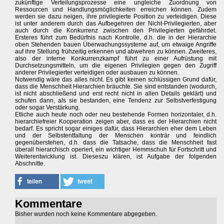
zukünftige Verteilungsprozesse eine ungleiche Zuordnung von
Ressourcen und Handlungsmöglichkeiten erreichen können. Zudem
werden sie dazu neigen, ihre privilegierte Position zu verteidigen. Diese
ist unter anderem durch das Aufbegehren der Nicht-Privilegierten, aber
auch durch die Konkurrenz zwischen den Privilegierten gefährdet.
Ersteres führt zum Bedürfnis nach Kontrolle, d.h. die in der Hierarchie
oben Stehenden bauen Überwachungssysteme auf, um etwaige Angriffe
auf ihre Stellung frühzeitig erkennen und abwehren zu können. Zweiteres,
also der interne Konkurrenzkampf führt zu einer Aufrüstung mit
Durchsetzungsmitteln, um die eigenen Privilegien gegen den Zugriff
anderer Privilegierter verteidigen oder ausbauen zu können.
Notwendig wäre das alles nicht. Es gibt keinen schlüssigen Grund dafür,
dass die Menschheit Hierarchien bräuchte. Sie sind entstanden (wodurch,
ist nicht abschließend und erst recht nicht in allen Details geklärt) und
schufen dann, als sie bestanden, eine Tendenz zur Selbstverfestigung
oder sogar Verstärkung.
Etliche auch heute noch oder neu bestehende Formen horizontaler, d.h.
hierarchiefreier Kooperation zeigen aber, dass es der Hierarchien nicht
bedarf. Es spricht sogar einiges dafür, dass Hierarchien eher dem Leben
und der Selbstentfaltung der Menschen konträr und feindlich
gegenüberstehen, d.h. dass die Tatsache, dass die Menschheit fast
überall hierarchisch operiert, ein wichtiger Hemmschuh für Fortschritt und
Weiterentwicklung ist. Dieseszu klären, ist Aufgabe der folgenden
Abschnitte.
Kommentare
Bisher wurden noch keine Kommentare abgegeben.