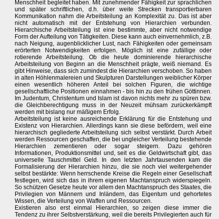
Menschheit begleitet haben. Mit zunehmender Fähigkeit zur sprachlichen
und später schriftlichen, d.h. über weite Strecken transportierbaren
Kommunikation nahm die Arbeitsteilung an Komplexität zu. Das ist aber
nicht automatisch mit der Entstehung von Hierarchien verbunden.
Hierarchische Arbeitsteilung ist eine bestimmte, aber nicht notwendige
Form der Aufteilung von Tätigkeiten. Diese kann auch einvernehmlich, z.B.
nach Neigung, augenblicklicher Lust, nach Fähigkeiten oder gemeinsam
erörterten Notwendigkeiten erfolgen. Möglich ist eine zufällige oder
rotierende Arbeitsteilung. Ob die heute dominierende hierarchische
Arbeitsteilung von Beginn an die Menschheit prägte, weiß niemand. Es
gibt Hinweise, dass sich zumindest die Hierarchien verschoben. So haben
in alten Höhlenmalereien und Skulpturen Darstellungen weiblicher Körper
einen wesentlich höheren Anteil bei solchen Figuren, die wichtige
gesellschaftliche Positionen einnahmen - bis hin zu den frühen Göttinnen.
Im Judentum, Christentum und Islam ist davon nichts mehr zu spüren bzw.
die Gleichberechtigung muss in der Neuzeit mühsam zurückerkämpft
werden mit bislang nur mäßigem Erfolg.
Arbeitsteilung ist keine ausreichende Erklärung für die Entstehung und
Existenz von Hierarchien. Allerdings kann sie diese befördern, weil eine
hierarchisch gegliederte Arbeitsteilung sich selbst verstärkt. Durch Arbeit
werden Ressourcen geschaffen, die bei ungleicher Verteilung bestehende
Hierarchien zementieren oder sogar steigern. Dazu gehören
Informationen, Produktionsmittel und, seit es die Geldwirtschaft gibt, das
universelle Tauschmittel Geld. In den letzten Jahrtausenden kam die
Formalisierung der Hierarchien hinzu, die sie noch viel weitergehender
selbst bestärkte: Wenn herrschende Kreise die Regeln einer Gesellschaft
festlegen, wird sich das in ihrem eigenen Machtanspruch widerspiegeln.
So schützen Gesetze heute vor allem den Machtanspruch des Staates, die
Privilegien von Männern und Inländern, das Eigentum und gehortetes
Wissen, die Verteilung von Waffen und Ressourcen.
Existieren also erst einmal Hierarchien, so zeigen diese immer die
Tendenz zu ihrer Selbstverstärkung, weil die bereits Privilegierten auch für