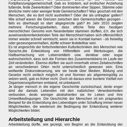
Fortpflanzungsgemeinschaft. Gab es trotzdem, auf erotischer Anziehung
fußende, feste Zweierkisten? Oder dominierten eher Sippen, Stämme oder
ähnliche mehr oder weniger feste Gemeinschaften? Was geschah mit den
Menschen, die es dort nicht aushielten? Oder die als untragbar galten?
Wie scharf waren die Grenzen zwischen den Gemeinschaften gezogen -
falls es überhaupt so starr abgegrenzte gab? Im Jahr 2010 zeigten
mehrere Forschungsarbeiten, dass etliche Teile des heutigen
menschlichen Genoms vom Neandertaler stammen dürften, d.h. die sich
auseinanderentwickelnden Teile der Menschheit haben sich offensichtlich
immer wieder schnell vermischt, wenn sie in Kontakt kamen - ob freiwillig
oder gezwungenermaßen, dürfte schwer feststellbar sein.
Es ist angesichts der fortschreitenden Kulturtechniken des Menschen wie
Sprache,die Entwicklung von Hilfsmitteln und Werkzeugen, die
Haltbarmachung von Lebensmitteln usw. denkbar oder sogar
wahrscheinlich, dass sich die Formen des Zusammenlebens im Laufe der
Zeit veränderten. Ebenso dürften sie auch innerhalb eines Zeitabschnittes
an verschiedenen Orten recht unterschiedlich gewesen sein. Eine
weltweite Diskurssteuerung, wie sie heute über Medien, Bildung und
Gesetze recht einfach möglich ist und Normen als allgemeingültig zu
setzen weiß, gab es früher nicht. Doch ob daraus eine buntere Vielfalt von
Organisierungsformen entstand, ist unbekannt.
Je länger mensch in die eigene Geschichte zurückschaut, desto enger
sind die damals Lebenden mit den natürlichen Verwobenheiten
verbunden, desto weniger abstrahierten sie ihr Leben und ihre
Umweltbedingungen. Die Geschichte der Menschen ist ein prägnantes
Beispiel für die Entwicklung des Lebendigen unter Schaffung immer neuer
Möglichkeiten, die wiederum die Bedingung der Entwicklung weiterer
Möglichkeiten bildet.
Arbeitsteilung und Hierarchie
Arbeitsteilung dürfte, wie gezeigt, von Beginn an die Entwicklung der