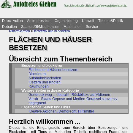
Direct-Action
Antirepression
Organisierung
Umwelt
Theorie&Politik
Debatten
Saasen/GI/Mittelhessen
Materialien
Service
Direct-Action
»
Besetzen und blockieren
FLÄCHEN UND HÄUSER
BESETZEN
Übersicht zum Themenbereich
Besetzen und blockieren
Flächen und Häuser besetzen
Blockieren
Autobahnblockaden
Klettern und Knoten
Räumungen
Weitere Seiten in dieser Kategorie
Gendreck weg ... überall! - Rückblicke auf Aktionen
Vorab - Staats-Gepose und Medien-Gerassel subversiv
begegnen!
Ergänzende Seiten und Links
Kreative Aktionen, Demorecht, Hilfsmittel
Herzlich willkommen ...
Dieses ist die Eingangsseite zum Bereich über Besetzungen und
Blockaden - mit Tipps zu Methoden, Technik, rechtlichen Fragen und