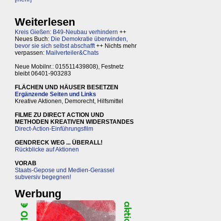
Weiterlesen
Kreis Gießen: B49-Neubau verhindern
++
Neues Buch:
Die Demokratie überwinden,
bevor sie sich selbst abschafft
++ Nichts mehr
verpassen:
Mailverteiler&Chats
Neue Mobilnr.: 015511439808), Festnetz
bleibt 06401-903283
FLÄCHEN UND HÄUSER BESETZEN
Ergänzende Seiten und Links
Kreative Aktionen, Demorecht, Hilfsmittel
FILME ZU DIRECT ACTION UND
METHODEN KREATIVEN WIDERSTANDES
Direct-Action-Einführungsfilm
GENDRECK WEG ... ÜBERALL!
Rückblicke auf Aktionen
VORAB
Staats-Gepose und Medien-Gerassel
subversiv begegnen!
Werbung