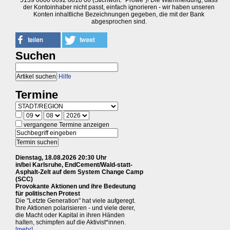
5139 0000 0092 8818 06 (Stichwort: "Prowe")! Die Warnmeldung, dass
der Kontoinhaber nicht passt, einfach ignorieren - wir haben unseren
Konten inhaltliche Bezeichnungen gegeben, die mit der Bank
abgesprochen sind.
Suchen
Hilfe
Termine
vergangene Termine anzeigen
Dienstag, 18.08.2026 20:30 Uhr
in/bei Karlsruhe, EndCement/Wald-statt-
Asphalt-Zelt auf dem System Change Camp
(SCC)
Provokante Aktionen und ihre Bedeutung
für politischen Protest
Die "Letzte Generation" hat viele aufgeregt.
Ihre Aktionen polarisieren - und viele derer,
die Macht oder Kapital in ihren Händen
halten, schimpfen auf die Aktivist*innen.
[mehr]