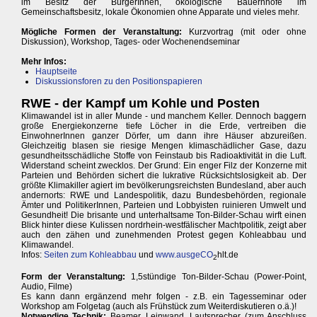
im Besitz der BürgerInnen, ökologische Bauernhöfe im
Gemeinschaftsbesitz, lokale Ökonomien ohne Apparate und vieles mehr.
Mögliche Formen der Veranstaltung:
Kurzvortrag (mit oder ohne
Diskussion), Workshop, Tages- oder Wochenendseminar
Mehr Infos:
Hauptseite
Diskussionsforen zu den Positionspapieren
RWE - der Kampf um Kohle und Posten
Klimawandel ist in aller Munde - und manchem Keller. Dennoch baggern
große Energiekonzerne tiefe Löcher in die Erde, vertreiben die
EinwohnerInnen ganzer Dörfer, um dann ihre Häuser abzureißen.
Gleichzeitig blasen sie riesige Mengen klimaschädlicher Gase, dazu
gesundheitsschädliche Stoffe von Feinstaub bis Radioaktivität in die Luft.
Widerstand scheint zwecklos. Der Grund: Ein enger Filz der Konzerne mit
Parteien und Behörden sichert die lukrative Rücksichtslosigkeit ab. Der
größte Klimakiller agiert im bevölkerungsreichsten Bundesland, aber auch
andernorts: RWE und Landespolitik, dazu Bundesbehörden, regionale
Ämter und PolitikerInnen, Parteien und Lobbyisten ruinieren Umwelt und
Gesundheit! Die brisante und unterhaltsame Ton-Bilder-Schau wirft einen
Blick hinter diese Kulissen nordrhein-westfälischer Machtpolitik, zeigt aber
auch den zähen und zunehmenden Protest gegen Kohleabbau und
Klimawandel.
Infos:
Seiten zum Kohleabbau
und
www.ausgeCO
hlt.de
2
Form der Veranstaltung:
1,5stündige Ton-Bilder-Schau (Power-Point,
Audio, Filme)
Es kann dann ergänzend mehr folgen - z.B. ein Tagesseminar oder
Workshop am Folgetag (auch als Frühstück zum Weiterdiskutieren o.ä.)!
Notwendige Technik:
Beamer, Leinwand, Lautsprecher (zum Anschluss