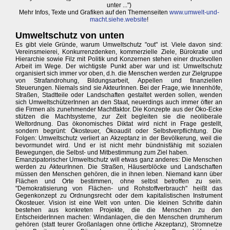
unter ...")
Mehr Infos, Texte und Grafiken auf den Themenseiten
www.umwelt-und-
macht.siehe.website
!
Umweltschutz von unten
Es gibt viele Gründe, warum Umweltschutz "out" ist. Viele davon sind:
Vereinsmeierei, Konkurrenzdenken, kommerzielle Ziele, Bürokratie und
Hierarchie sowie Filz mit Politik und Konzernen stehen einer druckvollen
Arbeit im Wege. Der wichtigste Punkt aber war und ist: Umweltschutz
organisiert sich immer vor oben, d.h. die Menschen werden zur Zielgruppe
von Strafandrohung, Bildungsarbeit, Appellen und finanziellen
Steuerungen. Niemals sind sie AkteurInnen. Bei der Frage, wie Innenhöfe,
Straßen, Stadtteile oder Landschaften gestaltet werden sollen, wenden
sich UmweltschützerInnen an den Staat, neuerdings auch immer öfter an
die Firmen als zunehmender Machtfaktor. Die Konzepte aus der Öko-Ecke
stützen die Machtsysteme, zur Zeit begleiten sie die neoliberale
Weltordnung. Das ökonomisches Diktat wird nicht in Frage gestellt,
sondern begrünt: Ökosteuer, Ökoaudit oder Selbstverpflichtung. Die
Folgen: Umweltschutz verliert an Akzeptanz in der Bevölkerung, weil die
bevormundet wird. Und er ist nicht mehr bündnisfähig mit sozialen
Bewegungen, die Selbst- und Mitbestimmung zum Ziel haben.
Emanzipatorischer Umweltschutz will etwas ganz anderes: Die Menschen
werden zu AkteurInnen. Die Straßen, Häuserblöcke und Landschaften
müssen den Menschen gehören, die in ihnen leben. Niemand kann über
Flächen und Orte bestimmen, ohne selbst betroffen zu sein.
"Demokratisierung von Flächen- und Rohstoffverbrauch" heißt das
Gegenkonzept zu Ordnungsrecht oder dem kapitalistischen Instrument
Ökosteuer. Vision ist eine Welt von unten. Die kleinen Schritte dahin
bestehen aus konkreten Projekte, die die Menschen zu den
EntscheiderInnen machen: Windanlagen, die den Menschen drumherum
gehören (statt teurer Großanlagen ohne örtliche Akzeptanz), Stromnetze