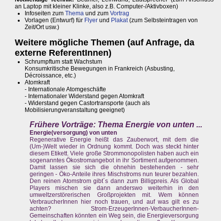
an Laptop mit kleiner Klinke, also z.B. Computer-/Aktivboxen)
Infoseiten zum
Thema
und zum
Vortrag
Vorlagen (Entwurf) für
Flyer
und
Plakat
(zum Selbsteintragen von
Zeit/Ort usw.)
Weitere mögliche Themen (auf Anfrage, da
externe ReferentInnen)
Schrumpftum statt Wachstum
Konsumkritische Bewegungen in Frankreich (Asbusting,
Décroissance, etc.)
Atomkraft
- Internationale Atomgeschäfte
- Internationaler Widerstand gegen Atomkraft
- Widerstand gegen Castortransporte (auch als
Mobilisierungveranstaltung geeignet)
Frühere Vorträge:
Thema Energie von unten ...
Energie(versorgung) von unten
Regenerative Energie heißt das Zauberwort, mit dem die
(Um-)Welt wieder in Ordnung kommt. Doch was steckt hinter
diesem Etikett. Viele große Strommonopolisten haben auch ein
sogenanntes Ökostromangebot in ihr Sortiment aufgenommen.
Damit lassen sie sich die ohnehin bestehenden - sehr
geringen - Öko-Anteile ihres Mischstroms nun teurer bezahlen.
Den reinen Atomstrom gibt´s dann zum Billigpreis. Als Global
Players mischen sie dann anderswo weiterhin in den
umweltzerstörerischen Großprojekten mit. Wem können
VerbraucherInnen hier noch trauen, und auf was gilt es zu
achten? Strom-ErzeugerInnen-VerbaucherInnen-
Gemeinschaften könnten ein Weg sein, die Energieversorgung