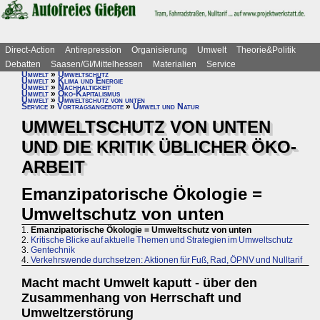
Direct-Action
Antirepression
Organisierung
Umwelt
Theorie&Politik
Debatten
Saasen/GI/Mittelhessen
Materialien
Service
Umwelt
»
Umweltschutz
Umwelt
»
Klima und Energie
Umwelt
»
Nachhaltigkeit
Umwelt
»
Öko-Kapitalismus
Umwelt
»
Umweltschutz von unten
Service
»
Vortragsangebote
»
Umwelt und Natur
UMWELTSCHUTZ VON UNTEN
UND DIE KRITIK ÜBLICHER ÖKO-
ARBEIT
Emanzipatorische Ökologie =
Umweltschutz von unten
1.
Emanzipatorische Ökologie = Umweltschutz von unten
2.
Kritische Blicke auf aktuelle Themen und Strategien im Umweltschutz
3.
Gentechnik
4.
Verkehrswende durchsetzen: Aktionen für Fuß, Rad, ÖPNV und Nulltarif
Macht macht Umwelt kaputt - über den
Zusammenhang von Herrschaft und
Umweltzerstörung