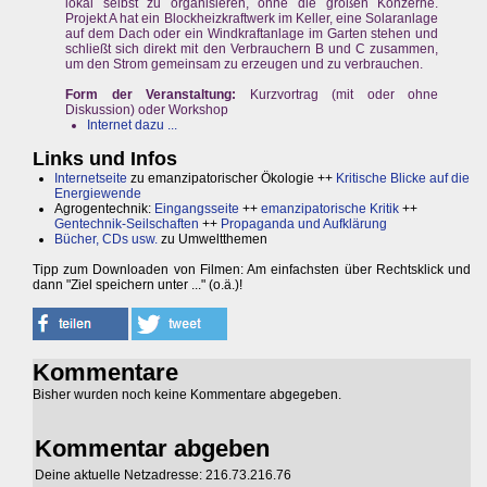
lokal selbst zu organisieren, ohne die großen Konzerne.
Projekt A hat ein Blockheizkraftwerk im Keller, eine Solaranlage
auf dem Dach oder ein Windkraftanlage im Garten stehen und
schließt sich direkt mit den Verbrauchern B und C zusammen,
um den Strom gemeinsam zu erzeugen und zu verbrauchen.
Form der Veranstaltung:
Kurzvortrag (mit oder ohne
Diskussion) oder Workshop
Internet dazu ...
Links und Infos
Internetseite
zu emanzipatorischer Ökologie ++
Kritische Blicke auf die
Energiewende
Agrogentechnik:
Eingangsseite
++
emanzipatorische Kritik
++
Gentechnik-Seilschaften
++
Propaganda und Aufklärung
Bücher, CDs usw.
zu Umweltthemen
Tipp zum Downloaden von Filmen: Am einfachsten über Rechtsklick und
dann "Ziel speichern unter ..." (o.ä.)!
Kommentare
Bisher wurden noch keine Kommentare abgegeben.
Kommentar abgeben
Deine aktuelle Netzadresse: 216.73.216.76