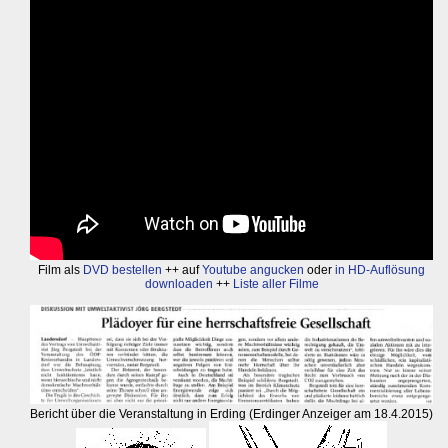
Film als
DVD bestellen
++ auf
Youtube angucken
oder
in HD-Auflösung
downloaden
++
Liste aller Filme
Bericht über die Veranstaltung in Erding (Erdinger Anzeiger am 18.4.2015)