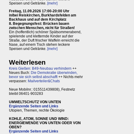
Speisen und Getränke.
[mehr]
Freitag, 11.09.2026 17:00-20:00 Uhr
in/bei Reiskirchen, Burkhardsfelden am
Backhaus und auf dem Kirchplatz
8. Begegnungsfest: Brücken bauen
zwischen Menschen, nicht für Straßen!
Ein (hoffentlich) schöner Spätsommerabend,
spielende und kletternde Kinder auf der
Straße, der Duft frischer Waffeln erreicht die
Nase, auf einem Tisch stehen leckere
Speisen und Getränke.
[mehr]
Weiterlesen
Kreis Gießen: B49-Neubau verhindern
++
Neues Buch:
Die Demokratie überwinden,
bevor sie sich selbst abschafft
++ Nichts mehr
verpassen:
Mailverteiler&Chats
Neue Mobilnr.: 015511439808), Festnetz
bleibt 06401-903283
UMWELTSCHUTZ VON UNTEN
Ergänzende Seiten und Links
Utopien, Themen, rechte Ökologie
KOHLE, ATOM, SONNE UND WIND:
ENERGIEWENDE VON UNTEN ODER VON
OBEN?
Ergänzende Seiten und Links