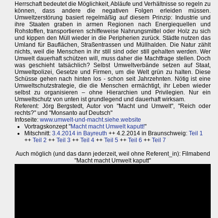
Herrschaft bedeutet die Möglichkeit, Abläufe und Verhältnisse so regeln zu
können, dass andere die negativen Folgen erleiden müssen.
Umweltzerstörung basiert regelmäßig auf diesem Prinzip: Industrie und
ihre Staaten graben in armen Regionen nach Energiequellen und
Rohstoffen, transportieren schiffeweise Nahrungsmittel oder Holz zu sich
und kippen den Müll wieder in die Peripherien zurück. Städte nutzen das
Umland für Bauflächen, Straßentrassen und Müllhalden. Die Natur zählt
nichts, weil die Menschen in ihr still sind oder still gehalten werden. Wer
Umwelt dauerhaft schützen will, muss daher die Machtfrage stellen. Doch
was geschieht tatsächlich? Selbst Umweltverbände setzen auf Staat,
Umweltpolizei, Gesetze und Firmen, um die Welt grün zu halten. Diese
Schüsse gehen nach hinten los - schon seit Jahrzehnten. Nötig ist eine
Umweltschutzstrategie, die die Menschen ermächtigt, ihr Leben wieder
selbst zu organisieren – ohne Hierarchien und Privilegien. Nur ein
Umweltschutz von unten ist grundlegend und dauerhaft wirksam.
Referent: Jörg Bergstedt, Autor von "Macht und Umwelt", "Reich oder
rechts?" und "Monsanto auf Deutsch"
Infoseite:
www.umwelt-und-macht.siehe.website
Vortragskonzept "
Macht macht Umwelt kaputt!
"
Mitschnitt:
3.4.2014 in Bayreuth
++ 4.2.2014 in Braunschweig:
Teil 1
++
Teil 2
++
Teil 3
++
Teil 4
++
Teil 5
++
Teil 6
++
Teil 7
Auch möglich (und das dann jederzeit, weil ohne Referent_in): Filmabend
"Macht macht Umwelt kaputt"