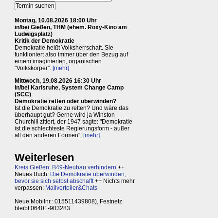
Montag, 10.08.2026 18:00 Uhr
in/bei Gießen, THM (ehem. Roxy-Kino am
Ludwigsplatz)
Kritik der Demokratie
Demokratie heißt Volksherrschaft. Sie
funktioniert also immer über den Bezug auf
einem imaginierten, organischen
"Volkskörper".
[mehr]
Mittwoch, 19.08.2026 16:30 Uhr
in/bei Karlsruhe, System Change Camp
(SCC)
Demokratie retten oder überwinden?
Ist die Demokratie zu retten? Und wäre das
überhaupt gut? Gerne wird ja Winston
Churchill zitiert, der 1947 sagte: "Demokratie
ist die schlechteste Regierungsform - außer
all den anderen Formen".
[mehr]
Weiterlesen
Kreis Gießen: B49-Neubau verhindern
++
Neues Buch:
Die Demokratie überwinden,
bevor sie sich selbst abschafft
++ Nichts mehr
verpassen:
Mailverteiler&Chats
Neue Mobilnr.: 015511439808), Festnetz
bleibt 06401-903283