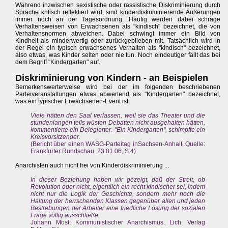
Während inzwischen sexistische oder rassistische Diskriminierung durch
Sprache kritisch reflektiert wird, sind kinderdiskriminierende Äußerungen
immer noch an der Tagesordnung. Häufig werden dabei schräge
Verhaltensweisen von Erwachsenen als "kindisch" bezeichnet, die von
Verhaltensnormen abweichen. Dabei schwingt immer ein Bild von
Kindheit als minderwertig oder zurückgeblieben mit. Tatsächlich wird in
der Regel ein typisch erwachsenes Verhalten als "kindisch" bezeichnet,
also etwas, was Kinder selten oder nie tun. Noch eindeutiger fällt das bei
dem Begriff "Kindergarten" auf.
Diskriminierung von Kindern - an Beispielen
Bemerkenswerterweise wird bei der im folgenden beschriebenen
Parteiveranstaltungen etwas abwertend als "Kindergarten" bezeichnet,
was ein typischer Erwachsenen-Event ist:
Viele hätten den Saal verlassen, weil sie das Theater und die
stundenlangen teils wüsten Debatten nicht ausgehalten hätten,
kommentierte ein Delegierter. "Ein Kindergarten", schimpfte ein
Kreisvorsitzender.
(Bericht über einen WASG-Parteitag inSachsen-Anhalt. Quelle:
Frankfurter Rundschau, 23.01.06, S.4)
Anarchisten auch nicht frei von Kinderdiskriminierung ...
In dieser Beziehung haben wir gezeigt, daß der Streit, ob
Revolution oder nicht, eigentlich ein recht kindischer sei, indem
nicht nur die Logik der Geschichte, sondern mehr noch die
Haltung der herrschenden Klassen gegenüber allen und jeden
Bestrebungen der Arbeiter eine friedliche Lösung der sozialen
Frage völlig ausschließe.
Johann Most: Kommunistischer Anarchismus. Lich: Verlag