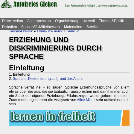
Direct-Action
Antirepression
Organisierung
Umwelt
Theorie&Politik
Debatten
Saasen/GI/Mittelhessen
Materialien
Service
Theorie&Politik
»
Lernen von unten
»
Sprüche
ERZIEHUNG UND
DISKRIMINIERUNG DURCH
SPRACHE
Einleitung
1.
Einleitung
2.
Sprüche: Diskrimierung aufgrund des Alters
Sprache verrät viel - so sagen typische Erziehungssprüche vor allem
etwas über die aus, die sie tagtäglich aussprechen und damit immer auch
ein Stück der eigenen Erziehungs-Erfahruzngen weiter geben. In diesem
Zuammenhang können die Analysen von
Alice Miller
sehr aufschlussreich
sein.