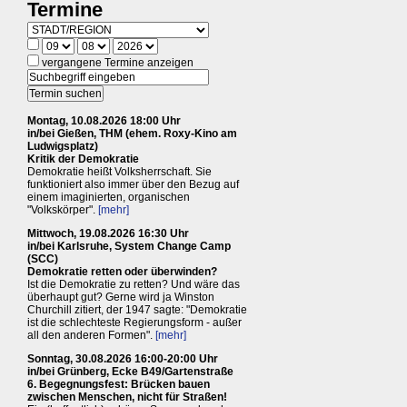
Termine
vergangene Termine anzeigen
Montag, 10.08.2026 18:00 Uhr
in/bei Gießen, THM (ehem. Roxy-Kino am
Ludwigsplatz)
Kritik der Demokratie
Demokratie heißt Volksherrschaft. Sie
funktioniert also immer über den Bezug auf
einem imaginierten, organischen
"Volkskörper".
[mehr]
Mittwoch, 19.08.2026 16:30 Uhr
in/bei Karlsruhe, System Change Camp
(SCC)
Demokratie retten oder überwinden?
Ist die Demokratie zu retten? Und wäre das
überhaupt gut? Gerne wird ja Winston
Churchill zitiert, der 1947 sagte: "Demokratie
ist die schlechteste Regierungsform - außer
all den anderen Formen".
[mehr]
Sonntag, 30.08.2026 16:00-20:00 Uhr
in/bei Grünberg, Ecke B49/Gartenstraße
6. Begegnungsfest: Brücken bauen
zwischen Menschen, nicht für Straßen!