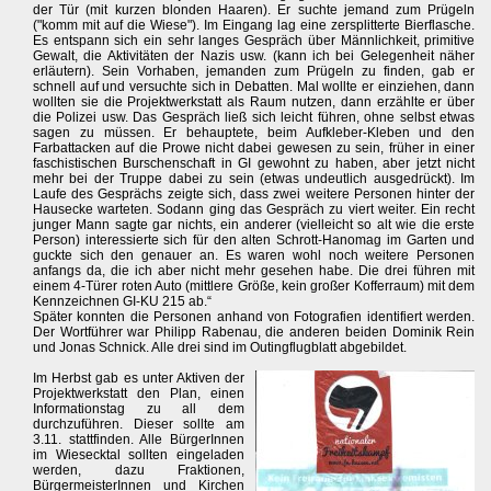
der Tür (mit kurzen blonden Haaren). Er suchte jemand zum Prügeln
("komm mit auf die Wiese"). Im Eingang lag eine zersplitterte Bierflasche.
Es entspann sich ein sehr langes Gespräch über Männlichkeit, primitive
Gewalt, die Aktivitäten der Nazis usw. (kann ich bei Gelegenheit näher
erläutern). Sein Vorhaben, jemanden zum Prügeln zu finden, gab er
schnell auf und versuchte sich in Debatten. Mal wollte er einziehen, dann
wollten sie die Projektwerkstatt als Raum nutzen, dann erzählte er über
die Polizei usw. Das Gespräch ließ sich leicht führen, ohne selbst etwas
sagen zu müssen. Er behauptete, beim Aufkleber-Kleben und den
Farbattacken auf die Prowe nicht dabei gewesen zu sein, früher in einer
faschistischen Burschenschaft in GI gewohnt zu haben, aber jetzt nicht
mehr bei der Truppe dabei zu sein (etwas undeutlich ausgedrückt). Im
Laufe des Gesprächs zeigte sich, dass zwei weitere Personen hinter der
Hausecke warteten. Sodann ging das Gespräch zu viert weiter. Ein recht
junger Mann sagte gar nichts, ein anderer (vielleicht so alt wie die erste
Person) interessierte sich für den alten Schrott-Hanomag im Garten und
guckte sich den genauer an. Es waren wohl noch weitere Personen
anfangs da, die ich aber nicht mehr gesehen habe. Die drei führen mit
einem 4-Türer roten Auto (mittlere Größe, kein großer Kofferraum) mit dem
Kennzeichnen GI-KU 215 ab.“
Später konnten die Personen anhand von Fotografien identifiert werden.
Der Wortführer war Philipp Rabenau, die anderen beiden Dominik Rein
und Jonas Schnick. Alle drei sind im Outingflugblatt abgebildet.
Im Herbst gab es unter Aktiven der
Projektwerkstatt den Plan, einen
Informationstag zu all dem
durchzuführen. Dieser sollte am
3.11. stattfinden. Alle BürgerInnen
im Wiesecktal sollten eingeladen
werden, dazu Fraktionen,
BürgermeisterInnen und Kirchen