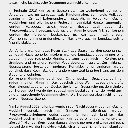
tatsächliche faschistische Gesinnung war nicht erkennbar.
Im Frühjahr 2013 kam es in Saasen dann zu weitgehend identischen
Vorgängen wie im Lumdatal, z.B. Parolenmalen, sehr viele Aufkleber
ständig im Ort auf Laternenpfosten usw. Als in Folge von Outing-
Flugblättern und öffentlichem Protest im Lumdatal Häuser angegriffen
wurden (Farbbeutel usw.), geschah dieses auch gegen die
Projektwerkstatt. Insgesamt gab es drei Angriffe dieser Art. Bei keinem
wurden die Personen beobachtet. Es war aber nach unserer
Wahrnehmung immer in der gleichen Nacht, wie auch im Lumdatal solche
Angriffe stattfanden.
Von Anfang war klar, dass Kevin Stark aus Saasen zu den sogenannten
Lumdatal-Nazis gehörte. Insofern war die Lumdatalgruppe immer eine
darüber hinaus reichende Runde, die zumindest auch in Reiskirchen,
Grünberg und im angrenzenden Vogelsbergraum agierte. Zur militanten
Neonaziszene bestanden mehrere Kontakte, unter anderem wurde
berichtet, dass Kevin Stark und andere eine Zeit lang bei Nazis aus dem
Siegerland wohnten.
Bei einem Rundgang durch den Ort entdeckten SpaziergängerInnen
zudem in einem Raum im Dachgeschoß eines Wohnhauses eine große
Reichskriegsflagge an der Decke. Sie führten Gespräche mit dem Umfeld
der Person. Dort wurde die Beobachtung bestätigt, hinter der wohl auch
eine entsprechende Gesinnung steckt. Die Person sei aber nicht Teil der
aktiven Neonazi-Szene.
Am 10. August 2013 (offenbar wurde in der Nacht zuvor wieder ein Outing-
Flugblatt verteilt, auch in Saasen – allerdings wurden
ProjektwerkstättlerInnen weder davon informiert noch fand sich das
Flugblatt auch in ihrem Briefkasten) kam es zu einem bemerkenswerten
„Besuch“. Hier der Bericht von damals: „heute morgen brüllte jemand recht
laut auf dem Hof der Projektwerkstatt. Ich ging raus: Eine Person stand vor