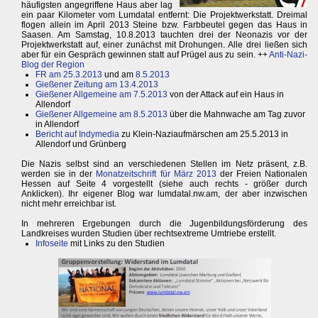
häufigsten angegriffene Haus aber lag
ein paar Kilometer vom Lumdatal entfernt: Die Projektwerkstatt. Dreimal
flogen allein im April 2013 Steine bzw. Farbbeutel gegen das Haus in
Saasen. Am Samstag, 10.8.2013 tauchten drei der Neonazis vor der
Projektwerkstatt auf, einer zunächst mit Drohungen. Alle drei ließen sich
aber für ein Gespräch gewinnen statt auf Prügel aus zu sein. ++
Anti-Nazi-
Blog der Region
FR am 25.3.2013
und am
8.5.2013
Gießener Zeitung am 13.4.2013
Gießener Allgemeine am 7.5.2013
von der Attack auf ein Haus in
Allendorf
Gießener Allgemeine am 8.5.2013
über die Mahnwache am Tag zuvor
in Allendorf
Bericht auf Indymedia
zu Klein-Naziaufmärschen am 25.5.2013 in
Allendorf und Grünberg
Die Nazis selbst sind an verschiedenen Stellen im Netz präsent, z.B.
werden sie in der
Monatzeitschrift für März 2013
der Freien Nationalen
Hessen auf Seite 4 vorgestellt (siehe auch rechts - größer durch
Anklicken). Ihr eigener Blog war lumdatal.nw.am, der aber inzwischen
nicht mehr erreichbar ist.
In mehreren Ergebungen durch die Jugenbildungsförderung des
Landkreises wurden Studien über rechtsextreme Umtriebe erstellt.
Infoseite
mit Links zu den Studien