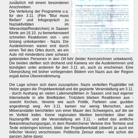
zusätzlich mit einem besonderen
Anschreiben.
Die Verteilung der Programme u.a.
für den 3.11. (Film "Blut muss
fließen" und Infogespräch zu
Naziaktivitäten im
Wiesecktal/Reiskirchen) in Saasen
führte am 16.10. zu bemerkenswert
schnellen Reaktionen von - uns
bislang unbekannten - Nazis. Die
Austeilerinnen waren erst durch
einen Teil des Ortes durch, als ein
Auto mit mindestens zwei schwarz
gekleideten Personen in den Ort fuhr (leider Kennzeichnen unbekannt).
Die beiden stellten sich drohend und Kamera vor die Austeilerinnen und
kündigten unter anderem für den 3.11. an, auch zu erscheinen. Eine
Überprüfung mit bisher vorliegenden Bildern von Nazis aus der Region
ergab keine Übereinstimmung.
Die Lage schien sich dann zuzuspitzen. Nazis verteilten Flugblätter mit
Hetze gegen die Projektwerkstatt und die geplante Veranstaltung am 3.11.
- durch Aushang an vielen Laternenpfählen in Saasen und laut eigener
Internetseite in alle Briefkästen. Trotzdem blieben Reaktionen aus -
sowohl Kirchen, Vereine wie auch Politik, Parteien usw. guckten
angestrengt weg. Am 3.11. kamen nur wenig Menschen, auch
Mitveranstalter berichteten von einer Mauer des Schweigens, auf die sie
im Vorfeld trafen. Keine regionalen Medien berichteten über die
Naziangriffe und die Veranstaltung am 3.11. - selbst das amtliche
Bekanntmachungsorgan, in dem Reiskirchener Vereine ihre Termine und
Texte einbringen können, blieb der Projektwerkstatt (obwohl ja auch ein
örtlicher Verein) verschlossen. Politische Zensur eben - wie schon die
ganzen Jahre davor.