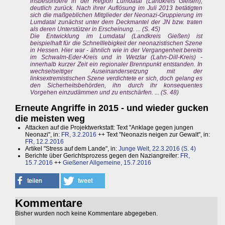
insbesondere in der Region Lumdatal (Landkreis Gießen),
deutlich zurück. Nach ihrer Auflösung im Juli 2013 betätigten
sich die maßgeblichen Mitglieder der Neonazi-Gruppierung im
Lumdatal zunächst unter dem Deckmantel der JN bzw. traten
als deren Unterstützer in Erscheinung. ... (S. 45)
Die Entwicklung im Lumdatal (Landkreis Gießen) ist
beispielhaft für die Schnelllebigkeit der neonazistischen Szene
in Hessen. Hier war - ähnlich wie in der Vergangenheit bereits
im Schwalm-Eder-Kreis und in Wetzlar (Lahn-Dill-Kreis) -
innerhalb kurzer Zeit ein regionaler Brennpunkt entstanden. In
wechselseitiger Auseinandersetzung mit der
linksextremistischen Szene verdichtete er sich, doch gelang es
den Sicherheitsbehörden, ihn durch ihr konsequentes
Vorgehen einzudämmen und zu entschärfen. ... (S. 48)
Erneute Angriffe in 2015 - und wieder gucken
die meisten weg
Attacken auf die Projektwerkstatt: Text "Anklage gegen jungen
Neonazi", in:
FR, 3.2.2016
++ Text "Neonazis neigen zur Gewalt", in:
FR, 12.2.2016
Artikel "Stress auf dem Lande", in:
Junge Welt, 22.3.2016 (S. 4)
Berichte über Gerichtsprozess gegen den Naziangreifer:
FR,
15.7.2016
++
Gießener Allgemeine, 15.7.2016
Kommentare
Bisher wurden noch keine Kommentare abgegeben.