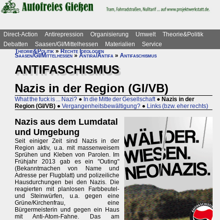
Direct-Action
Antirepression
Organisierung
Umwelt
Theorie&Politik
Debatten
Saasen/GI/Mittelhessen
Materialien
Service
Theorie&Politik
»
Rechte Ideologien
Saasen/GI/Mittelhessen
»
Antira/Antifa
»
Antifaschismus
ANTIFASCHISMUS
Nazis in der Region (GI/VB)
What the fuck is ... Nazi?
●
In die Mitte der Gesellschaft
●
Nazis in der
Region (GI/VB)
●
Vergangenheitsbewältigung?
●
Links (bzw. eher rechts)
Nazis aus dem Lumdatal
und Umgebung
Seit einiger Zeit sind Nazis in der
Region aktiv, u.a. mit massenweisem
Sprühen und Kleben von Parolen. Im
Frühjahr 2013 gab es ein "Outing"
(Bekanntmachen von Name und
Adresse per Flugblatt) und polizeiliche
Hausdurchungen bei den Nazis. Die
reagierten mit planlosen Farbbeutel-
und Steinwürfen, u.a. gegen eine
Grüne/Kirchenfrau, eine
Bürgermeisterin und gegen ein Haus
mit Anti-Atom-Fahne. Das am