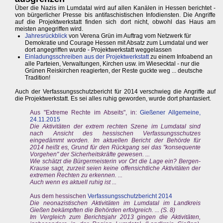
Über die Nazis im Lumdatal wird auf allen Kanälen in Hessen berichtet -
von bürgerlicher Presse bis antifaschistischen Infodiensten. Die Angriffe
auf die Projektwerkstatt finden sich dort nicht, obwohl das Haus am
meisten angegriffen wird.
Jahresrückblick
von Verena Grün im Auftrag vom Netzwerk für
Demokratie und Courage Hessen mit Absatz zum Lumdatal und wer
dort angegriffen wurde - Projektwerkstatt weggelassen
Einladungsschreiben aus der Projektwerkstatt
zu einem Infoabend an
alle Parteien, Verwaltungen, Kirchen usw. im Wiesecktal - nur die
Grünen Reiskirchen reagierten, der Reste guckte weg ... deutsche
Tradition!
Auch der Verfassungsschutzbericht für 2014 verschwieg die Angriffe auf
die Projektwerkstatt. Es sei alles ruhig geworden, wurde dort phantasiert.
Aus "Extreme Rechte im Abseits", in:
Gießener Allgemeine,
24.11.2015
Die Aktivitäten der extrem rechten Szene im Lumdatal sind
nach Ansicht des hessischen Verfassungsschutzes
eingedämmt worden. Im aktuellen Bericht der Behörde für
2014 heißt es, Grund für den Rückgang sei das "konsequente
Vorgehen" der Sicherheitskräfte gewesen. ...
Wie schätzt die Bürgermeisterin vor Ort die Lage ein? Bergen-
Krause sagt, zurzeit seien keine offensichtliche Aktivitäten der
extremen Rechten zu erkennen. ...
Auch wenn es aktuell ruhig ist ...
Aus dem hessischen
Verfassungsschutzbericht 2014
Die neonazistischen Aktivitäten im Lumdatal im Landkreis
Gießen bekämpften die Behörden erfolgreich. ... (S. 8)
Im Vergleich zum Berichtsjahr 2013 gingen die Aktivitäten,