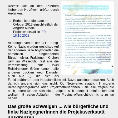
Rechts: Die an den Laternen
klebenden Hetzflyer - größer durch
Anklicken.
Bericht über die Lage im
Oktober 2013 einschließlich der
Angriffe auf die
Projektwerkstatt, in:
FR,
18.10.2013
Allerdings verlief der 3.11. ruhig.
Keine Nazis wurden gesichtet. Auf
der anderen Seite boykottierten die
persönlich eingeladenen
Bürgermeister, Fraktionen, Kirchen
usw. im Wiesecktal fast alle die
Veranstaltung. Nur zwei
Reiskirchener Grüne kamen, alle
anderen guckten weg. Darunter
auch alle (!), die sich als
FunktionärInnen oder Hauptamtliche mit Nazis auseinandersetzen. Auch
danach änderte sich das nicht: Ob Netzwerke, staatlich finanzierte
Beratungsprogramme oder ProjektbetreuerInnen - sie alle fragten nie
nach, interessierten sich nicht, zeigten sich komplett uninformiert und
wollten mit realen Abläufen in der Provinz offensichtlich nichts zu tun
haben.
Das große Schweigen ... wie bürgerliche und
linke NazigegnerInnen die Projektwerkstatt
ausgrenzen