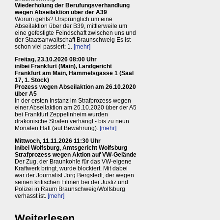
Wiederholung der Berufungsverhandlung
wegen Abseilaktion über der A39
Worum gehts? Ursprünglich um eine
Abseilaktion über der B39, mittlerweile um
eine gefestigte Feindschaft zwischen uns und
der Staatsanwaltschaft Braunschweig Es ist
schon viel passiert: 1.
[mehr]
Freitag, 23.10.2026 08:00 Uhr
in/bei Frankfurt (Main), Landgericht
Frankfurt am Main, Hammelsgasse 1 (Saal
17, 1. Stock)
Prozess wegen Abseilaktion am 26.10.2020
über A5
In der ersten Instanz im Strafprozess wegen
einer Abseilaktion am 26.10.2020 über der A5
bei Frankfurt Zeppelinheim wurden
drakonische Strafen verhängt - bis zu neun
Monaten Haft (auf Bewährung).
[mehr]
Mittwoch, 11.11.2026 11:30 Uhr
in/bei Wolfsburg, Amtsgericht Wolfsburg
Strafprozess wegen Aktion auf VW-Gelände
Der Zug, der Braunkohle für das VW-eigene
Kraftwerk bringt, wurde blockiert. Mit dabei
war der Journalist Jörg Bergstedt, der wegen
seinen kritischen Filmen bei der Justiz und
Polizei in Raum Braunschweig/Wolfsburg
verhasst ist.
[mehr]
Weiterlesen