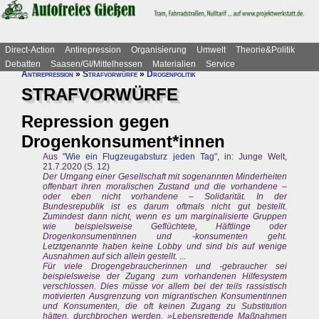
Direct-Action
Antirepression
Organisierung
Umwelt
Theorie&Politik
Debatten
Saasen/GI/Mittelhessen
Materialien
Service
Antirepression
»
Strafvorwürfe
»
Drogenpolitik
STRAFVORWÜRFE
Repression gegen
Drogenkonsument*innen
Aus "
Wie ein Flugzeugabsturz jeden Tag
", in: Junge Welt,
21.7.2020 (S. 12)
Der Umgang einer Gesellschaft mit sogenannten Minderheiten
offenbart ihren moralischen Zustand und die vorhandene –
oder eben nicht vorhandene – Solidarität. In der
Bundesrepublik ist es darum oftmals nicht gut bestellt.
Zumindest dann nicht, wenn es um marginalisierte Gruppen
wie beispielsweise Geflüchtete, Häftlinge oder
Drogenkonsumentinnen und -konsumenten geht.
Letztgenannte haben keine Lobby und sind bis auf wenige
Ausnahmen auf sich allein gestellt. ...
Für viele Drogengebraucherinnen und -gebraucher sei
beispielsweise der Zugang zum vorhandenen Hilfesystem
verschlossen. Dies müsse vor allem bei der teils rassistisch
motivierten Ausgrenzung von migrantischen Konsumentinnen
und Konsumenten, die oft keinen Zugang zu Substitution
hätten, durchbrochen werden. »Lebensrettende Maßnahmen