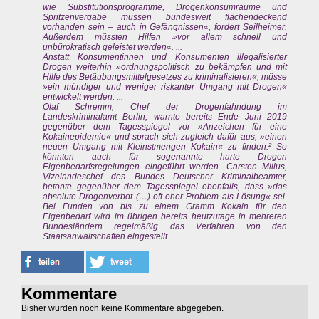
wie Substitutionsprogramme, Drogenkonsumräume und
Spritzenvergabe müssen bundesweit flächendeckend
vorhanden sein – auch in Gefängnissen«, fordert Seilheimer.
Außerdem müssten Hilfen »vor allem schnell und
unbürokratisch geleistet werden«. ...
Anstatt Konsumentinnen und Konsumenten illegalisierter
Drogen weiterhin »ordnungspolitisch zu bekämpfen und mit
Hilfe des Betäubungsmittelgesetzes zu kriminalisieren«, müsse
»ein mündiger und weniger riskanter Umgang mit Drogen«
entwickelt werden. ...
Olaf Schremm, Chef der Drogenfahndung im
Landeskriminalamt Berlin, warnte bereits Ende Juni 2019
gegenüber dem Tagesspiegel vor »Anzeichen für eine
Kokainepidemie« und sprach sich zugleich dafür aus, »einen
neuen Umgang mit Kleinstmengen Kokain« zu finden.² So
könnten auch für sogenannte harte Drogen
Eigenbedarfsregelungen eingeführt werden. Carsten Milius,
Vizelandeschef des Bundes Deutscher Kriminalbeamter,
betonte gegenüber dem Tagesspiegel ebenfalls, dass »das
absolute Drogenverbot (…) oft eher Problem als Lösung« sei.
Bei Funden von bis zu einem Gramm Kokain für den
Eigenbedarf wird im übrigen bereits heutzutage in mehreren
Bundesländern regelmäßig das Verfahren von den
Staatsanwaltschaften eingestellt.
Kommentare
Bisher wurden noch keine Kommentare abgegeben.