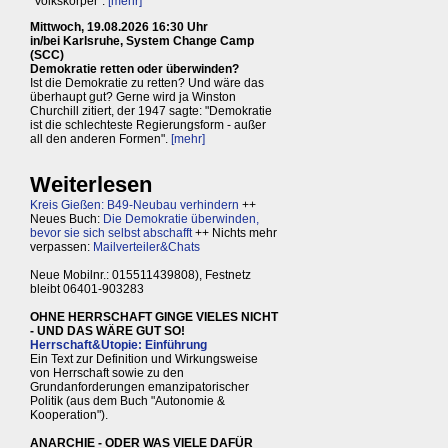
"Volkskörper".
[mehr]
Mittwoch, 19.08.2026 16:30 Uhr
in/bei Karlsruhe, System Change Camp
(SCC)
Demokratie retten oder überwinden?
Ist die Demokratie zu retten? Und wäre das
überhaupt gut? Gerne wird ja Winston
Churchill zitiert, der 1947 sagte: "Demokratie
ist die schlechteste Regierungsform - außer
all den anderen Formen".
[mehr]
Weiterlesen
Kreis Gießen: B49-Neubau verhindern
++
Neues Buch:
Die Demokratie überwinden,
bevor sie sich selbst abschafft
++ Nichts mehr
verpassen:
Mailverteiler&Chats
Neue Mobilnr.: 015511439808), Festnetz
bleibt 06401-903283
OHNE HERRSCHAFT GINGE VIELES NICHT
- UND DAS WÄRE GUT SO!
Herrschaft&Utopie: Einführung
Ein Text zur Definition und Wirkungsweise
von Herrschaft sowie zu den
Grundanforderungen emanzipatorischer
Politik (aus dem Buch "Autonomie &
Kooperation").
ANARCHIE - ODER WAS VIELE DAFÜR