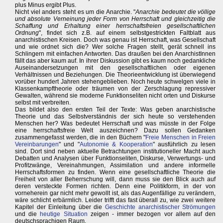
plus Minus ergibt Plus.
Nicht viel anders steht es um die Anarchie. "
Anarchie bedeutet die völlige
und absolute Verneinung jeder Form von Herrschaft und gleichzeitig die
Schaffung und Erhaltung einer herrschaftsfreien gesellschaftlichen
Ordnung
", findet sich z.B. auf einem selbstgestrickten Faltblatt aus
anarchistischen Kreisen. Doch was genau ist Herrschaft, was Gesellschaft
und wie ordnet sich die? Wer solche Fragen stellt, gerät schnell ins
Schlingern mit einfachen Antworten. Das draußen bei den AnarchistInnen
fällt das aber kaum auf. In ihrer Diskussion gibt es kaum noch gedankliche
Auseinandersetzungen mit den gesellschaftlichen oder eigenen
Verhältnissen und Beziehungen. Die Theorieentwicklung ist überwiegend
vorüber hundert Jahren stehengeblieben. Noch heute schwelgen viele in
Klassenkampftheorie oder träumen von der Zerschlagung repressiver
Gewalten, während sie moderne Funktionseliten nicht orten und Diskurse
selbst mit verbreiten.
Das bildet also den ersten Teil der Texte: Was geben anarchistische
Theorie und das Selbstverständnis der sich heute so verstehenden
Menschen her? Was bedeutet Herrschaft und was müsste in der Folge
eine herrschaftsfreie Welt auszeichnen? Dazu sollen Gedanken
zusammengefasst werden, die in den Büchern "
Freie Menschen in Freien
Vereinbarungen
" und "
Autonomie & Kooperation
" ausführlich zu lesen
sind. Dort sind neben aktuelle Betrachtungen institutioneller Macht auch
Debatten und Analysen über Funktionseliten, Diskurse, Verwertungs- und
Profitzwänge, Vereinahmungen, Assimilation und andere informelle
Herrschaftsformen zu finden. Wenn eine gesellschaftliche Theorie die
Freiheit von aller Beherrschung will, dann muss sie den Blick auch auf
deren versteckte Formen richten. Denn eine Politikform, in der von
vorneherein gar nicht mehr gewollt ist, als das Augenfällige zu verändern,
wäre schlicht erbärmlich. Leider trifft das fast überall zu, wie zwei weitere
Kapitel der Einleitung über die
Geschichte anarchistischer Strömungen
und die
heutige Situation
zeigen - immer bezogen vor allem auf den
deutschsprachigen Raum.