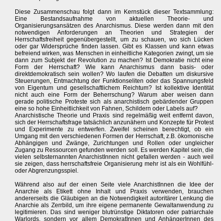
Diese Zusammenschau folgt dann im Kernstück dieser Textsammlung:
Eine Bestandsaufnahme von aktuellen Theorie- und
Organisierungsansätzen des Anarchismus. Diese werden dann mit den
notwendigen Anforderungen an Theorien und Strategien der
Herrschaftsfreiheit gegenübergestellt, um zu schauen, wo sich Lücken
oder gar Widersprüche finden lassen. Gibt es Klassen und kann etwas
befreiend wirken, was Menschen in einheitliche Kategorien zwingt, um sie
dann zum Subjekt der Revolution zu machen? Ist Demokratie nicht eine
Form der Herrschaft? Wie kann Anarchismus dann basis- oder
direktdemokratisch sein wollen? Wo laufen die Debatten um diskursive
Steuerungen, Entmachtung der Funktionseliten oder das Spannungsfeld
von Eigentum und gesellschaftlichem Reichtum? Ist kollektive Identität
nicht auch eine Form der Beherrschung? Warum aber weisen dann
gerade politische Proteste sich als anarchistisch gebärdender Gruppen
eine so hohe Einheitlichkeit von Fahnen, Schildern oder Labels auf?
Anarchistische Theorie und Praxis sind regelmäßig weit entfernt davon,
sich der Herrschaftsfrage tatsächlich anzunähern und Konzepte für Protest
und Experimente zu entwerfen. Zweifel scheinen berechtigt, ob ein
Umgang mit den verschiedenen Formen der Herrschaft, z.B. ökomonische
Abhängigen und Zwänge, Zurichtungen und Rollen oder ungleicher
Zugang zu Ressourcen gefunden werden soll. Es werden Kapitel sein, die
vielen selbsternannten AnarchistInnen nicht gefallen werden - auch weil
sie zeigen, dass herrschaftsfreie Organisierung mehr ist als ein Wohlfühl-
oder Abgrenzungsspiel.
Während also auf der einen Seite viele AnarchistInnen die Idee der
Anarchie als Etikett ohne Inhalt und Praxis verwenden, brauchen
andererseits die Gläubigen an die Notwendigkeit autoritärer Lenkung die
Anarchie als Zerrbild, um ihre eigene permanente Gewaltanwendung zu
legitimieren. Das sind weniger blutrünstige Diktatoren oder patriarchale
Warlords, sondern vor allem DemokratInnen und AnhängerInnen des