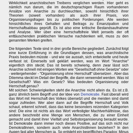
Wirklichkeit anarchistischen Treibens verglichen werden. Hier geht es
nämlich nun darum, die im deutschsprachigen Raum vorhandenen
Ansätze von Anarchie zu durchleuchten, sowohl hinsichtlich ihrer
Theorien (soweit vorhanden) als auch ihrer Praxis, von
Organisierungsfragen bis zu politischen Forderungen. Alle werden
hinsichtliches ihres Gehalten und Beitrags zu Emanzipation und
Herrschaftsabbau geprüft. Es ist also eine kritische Bestandsaufnahme
und Analyse. Wer über eine herrschaftsfreie Welt jenseits der oft
enttäuschenden praktischen Versuche nachdenken will, muss zu den
genannten Werken greifen.
Die folgenden Texte sind in drei große Bereiche gegliedert. Zunächst folgt
eine kurze Einführung in die Grundlagen dessen, was anarchistische
Praxis bedeuten müsste - und wie sie aussah, sich entwickelte und heute
verfasst ist. Einerseits soll geklärt werden, was im Wort "Anarchie"
eigentlich drin steckt. Das ist bereits schwierig, denn zwar lässt sich
Anarchie schnell mit einigen Worten wie "Gesellschaft ohne Gesetze" oder
- weitergehender - "Organisierung ohne Herrschaft" übersetzen . Aber das
Dilemma steckt im Detail der Begriffe, die dann verwendet werden. Was ist
Gesellschaft? Was ein Gesetz? Was bedeuten Organisierung oder
Herrschaft genau?
Mit solchen Schwierigkeiten steht die Anarchie nicht allein da. Es ist z.B.
ganz ähnlich beim Begriff und der Idee von
Demokratie
. Fast überall wird
das Wort mit Herrschaft des Volkes übersetzt und die meisten sind damit
sogar zufrieden. Wer aber dann auf die Begriffe Herrschaft und Volk
schaut, erkennt schnell, dass das keine besonders reizenden Kategorien
sind: Die eine ist nichts als das Wort verfestigter Machtverhältnisse, das
andere beschreibt eine Menge von Menschen, die zu einer Einheit
gemacht und damit ihrer Vielfalt und Selbstorganisierung beraubt wurde.
Ist Demokratie dann immer noch dieses Positive, auf das sich nicht nur
DemokratInnen, sondern auch viele AnarchistInnen beziehen? In den
Augen fast aller Menschen ja. So entsteht ein begriffliches Paradox: Minus