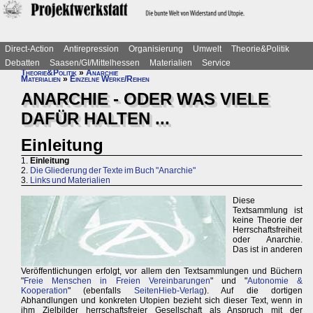
Direct-Action
Antirepression
Organisierung
Umwelt
Theorie&Politik
Debatten
Saasen/GI/Mittelhessen
Materialien
Service
Theorie&Politik
»
Anarchie
Materialien
»
Einzelne Werke/Reihen
ANARCHIE - ODER WAS VIELE
DAFÜR HALTEN ...
Einleitung
1.
Einleitung
2.
Die Gliederung der Texte im Buch "Anarchie"
3.
Links und Materialien
Diese
Textsammlung ist
keine Theorie der
Herrschaftsfreiheit
oder Anarchie.
Das ist in anderen
Veröffentlichungen erfolgt, vor allem den Textsammlungen und Büchern
"
Freie Menschen in Freien Vereinbarungen
" und "
Autonomie &
Kooperation
" (ebenfalls
SeitenHieb-Verlag
). Auf die dortigen
Abhandlungen und konkreten Utopien bezieht sich dieser Text, wenn in
ihm Zielbilder herrschaftsfreier Gesellschaft als Anspruch mit der