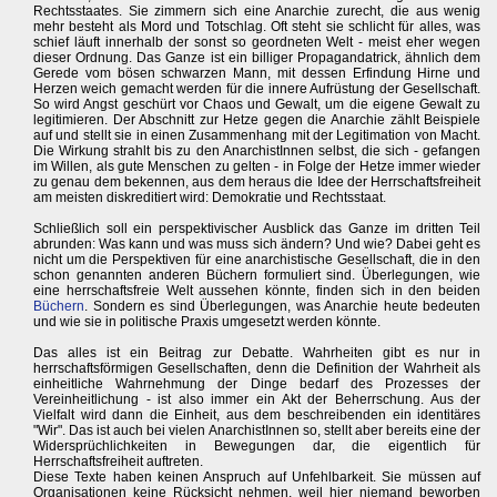
Rechtsstaates. Sie zimmern sich eine Anarchie zurecht, die aus wenig
mehr besteht als Mord und Totschlag. Oft steht sie schlicht für alles, was
schief läuft innerhalb der sonst so geordneten Welt - meist eher wegen
dieser Ordnung. Das Ganze ist ein billiger Propagandatrick, ähnlich dem
Gerede vom bösen schwarzen Mann, mit dessen Erfindung Hirne und
Herzen weich gemacht werden für die innere Aufrüstung der Gesellschaft.
So wird Angst geschürt vor Chaos und Gewalt, um die eigene Gewalt zu
legitimieren. Der Abschnitt zur Hetze gegen die Anarchie zählt Beispiele
auf und stellt sie in einen Zusammenhang mit der Legitimation von Macht.
Die Wirkung strahlt bis zu den AnarchistInnen selbst, die sich - gefangen
im Willen, als gute Menschen zu gelten - in Folge der Hetze immer wieder
zu genau dem bekennen, aus dem heraus die Idee der Herrschaftsfreiheit
am meisten diskreditiert wird: Demokratie und Rechtsstaat.
Schließlich soll ein perspektivischer Ausblick das Ganze im dritten Teil
abrunden: Was kann und was muss sich ändern? Und wie? Dabei geht es
nicht um die Perspektiven für eine anarchistische Gesellschaft, die in den
schon genannten anderen Büchern formuliert sind. Überlegungen, wie
eine herrschaftsfreie Welt aussehen könnte, finden sich in den beiden
Büchern
. Sondern es sind Überlegungen, was Anarchie heute bedeuten
und wie sie in politische Praxis umgesetzt werden könnte.
Das alles ist ein Beitrag zur Debatte. Wahrheiten gibt es nur in
herrschaftsförmigen Gesellschaften, denn die Definition der Wahrheit als
einheitliche Wahrnehmung der Dinge bedarf des Prozesses der
Vereinheitlichung - ist also immer ein Akt der Beherrschung. Aus der
Vielfalt wird dann die Einheit, aus dem beschreibenden ein identitäres
"Wir". Das ist auch bei vielen AnarchistInnen so, stellt aber bereits eine der
Widersprüchlichkeiten in Bewegungen dar, die eigentlich für
Herrschaftsfreiheit auftreten.
Diese Texte haben keinen Anspruch auf Unfehlbarkeit. Sie müssen auf
Organisationen keine Rücksicht nehmen, weil hier niemand beworben