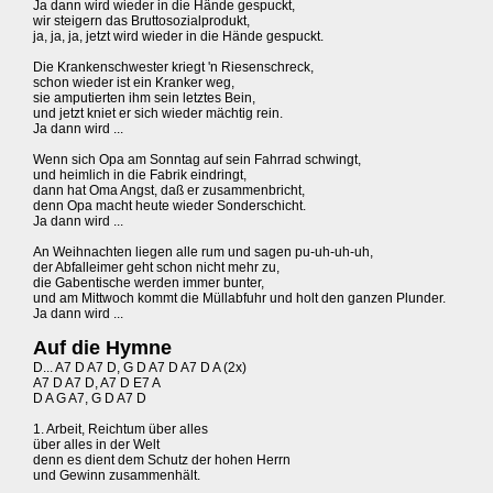
Ja dann wird wieder in die Hände gespuckt,
wir steigern das Bruttosozialprodukt,
ja, ja, ja, jetzt wird wieder in die Hände gespuckt.
Die Krankenschwester kriegt 'n Riesenschreck,
schon wieder ist ein Kranker weg,
sie amputierten ihm sein letztes Bein,
und jetzt kniet er sich wieder mächtig rein.
Ja dann wird ...
Wenn sich Opa am Sonntag auf sein Fahrrad schwingt,
und heimlich in die Fabrik eindringt,
dann hat Oma Angst, daß er zusammenbricht,
denn Opa macht heute wieder Sonderschicht.
Ja dann wird ...
An Weihnachten liegen alle rum und sagen pu-uh-uh-uh,
der Abfalleimer geht schon nicht mehr zu,
die Gabentische werden immer bunter,
und am Mittwoch kommt die Müllabfuhr und holt den ganzen Plunder.
Ja dann wird ...
Auf die Hymne
D... A7 D A7 D, G D A7 D A7 D A (2x)
A7 D A7 D, A7 D E7 A
D A G A7, G D A7 D
1. Arbeit, Reichtum über alles
über alles in der Welt
denn es dient dem Schutz der hohen Herrn
und Gewinn zusammenhält.