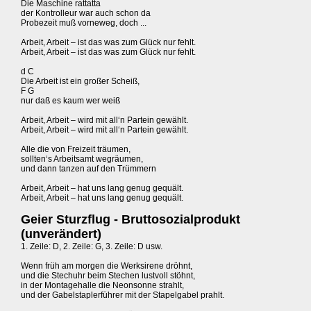
Die Maschine rattatta
der Kontrolleur war auch schon da
Probezeit muß vorneweg, doch ...
Arbeit, Arbeit – ist das was zum Glück nur fehlt.
Arbeit, Arbeit – ist das was zum Glück nur fehlt.
d C
Die Arbeit ist ein großer Scheiß,
F G
nur daß es kaum wer weiß
Arbeit, Arbeit – wird mit all‘n Partein gewählt.
Arbeit, Arbeit – wird mit all‘n Partein gewählt.
Alle die von Freizeit träumen,
sollten‘s Arbeitsamt wegräumen,
und dann tanzen auf den Trümmern
Arbeit, Arbeit – hat uns lang genug gequält.
Arbeit, Arbeit – hat uns lang genug gequält.
Geier Sturzflug - Bruttosozialprodukt
(unverändert)
1. Zeile: D, 2. Zeile: G, 3. Zeile: D usw.
Wenn früh am morgen die Werksirene dröhnt,
und die Stechuhr beim Stechen lustvoll stöhnt,
in der Montagehalle die Neonsonne strahlt,
und der Gabelstaplerführer mit der Stapelgabel prahlt.