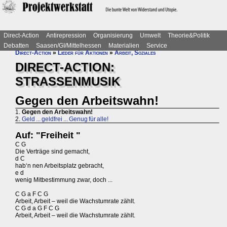
Direct-Action
Antirepression
Organisierung
Umwelt
Theorie&Politik
Debatten
Saasen/GI/Mittelhessen
Materialien
Service
Direct-Action
»
Lieder für Aktionen
»
Arbeit, Soziales
DIRECT-ACTION:
STRASSENMUSIK
Gegen den Arbeitswahn!
1.
Gegen den Arbeitswahn!
2.
Geld ... geldfrei ... Genug für alle!
Auf: "Freiheit "
C G
Die Verträge sind gemacht,
d C
hab‘n nen Arbeitsplatz gebracht,
e d
wenig Mitbestimmung zwar, doch ...
C G a F C G
Arbeit, Arbeit – weil die Wachstumrate zählt.
C G d a G F C G
Arbeit, Arbeit – weil die Wachstumrate zählt.