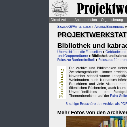
Direct-Action
Antirepression
Organisierung
Saasen/GI/Mittelhessen
»
Archive/Bibliotheken
PROJEKTWERKSTATT
Bibliothek und kabra
Übersicht über die Fotoseiten
●
Gebäude und 
und Gruppenräume
●
Bibliothek und kabrac
Fotos zur Barrierefreiheit
●
Fotos aus früheren
Die Archive und Bibliotheken zie
Zwischengebäude - immer erreichb
November schnell warme Leseplätze 
Weintrauben auch kulinarisch höch
Broschüren und viele Aktenordner. L
öffentlichen Büchereien, auch kaum a
Unveröffentlichtes - eine Fundg
Themenbereichen auf der
Extra-Seite
8-seitige Broschüre des Archivs als PD
Mehr Fotos von den Archive