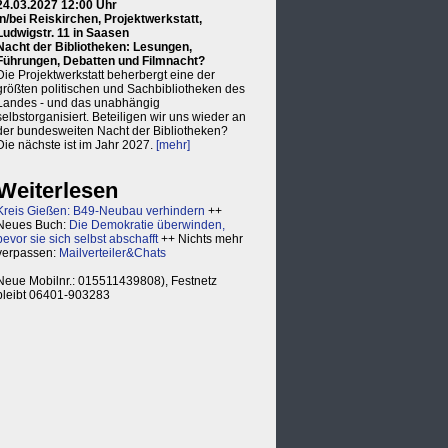
24.03.2027 12:00 Uhr
in/bei Reiskirchen, Projektwerkstatt,
Ludwigstr. 11 in Saasen
Nacht der Bibliotheken: Lesungen,
Führungen, Debatten und Filmnacht?
Die Projektwerkstatt beherbergt eine der
größten politischen und Sachbibliotheken des
Landes - und das unabhängig
selbstorganisiert. Beteiligen wir uns wieder an
der bundesweiten Nacht der Bibliotheken?
Die nächste ist im Jahr 2027.
[mehr]
Weiterlesen
Kreis Gießen: B49-Neubau verhindern
++
Neues Buch:
Die Demokratie überwinden,
bevor sie sich selbst abschafft
++ Nichts mehr
verpassen:
Mailverteiler&Chats
Neue Mobilnr.: 015511439808), Festnetz
bleibt 06401-903283