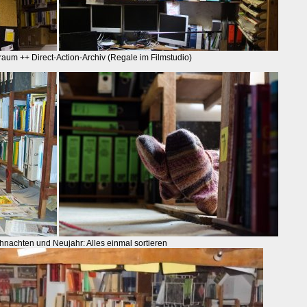
raum ++ Direct-Action-Archiv (Regale im Filmstudio)
achten und Neujahr: Alles einmal sortieren