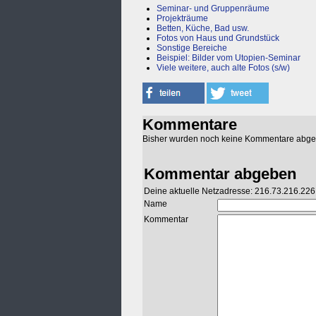
Seminar- und Gruppenräume
Projekträume
Betten, Küche, Bad usw.
Fotos von Haus und Grundstück
Sonstige Bereiche
Beispiel: Bilder vom Utopien-Seminar
Viele weitere, auch alte Fotos (s/w)
Kommentare
Bisher wurden noch keine Kommentare abg
Kommentar abgeben
Deine aktuelle Netzadresse: 216.73.216.226
Name
Kommentar