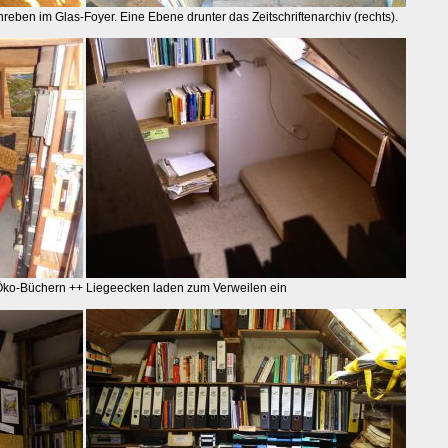
reben im Glas-Foyer. Eine Ebene drunter das Zeitschriftenarchiv (rechts).
Öko-Büchern ++ Liegeecken laden zum Verweilen ein