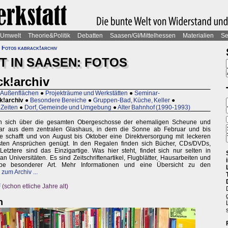
Umwelt
Theorie&Politik
Debatten
Saasen/GI/Mittelhessen
Materialien
Se
»
Fotos kabrack!archiv
 IN SAASEN: FOTOS
ck!archiv
Außenflächen
●
Projekträume und Werkstätten
●
Seminar-
k!archiv
●
Besondere Bereiche
●
Gruppen-Bad, Küche, Keller
●
 Zeiten
●
Dorf, Gemeinde und Umgebung
●
Alter Bahnhof (1990-1993)
hen sich über die gesamten Obergeschosse der ehemaligen Scheune und
ar aus dem zentralen Glashaus, in dem die Sonne ab Februar und bis
schafft und von August bis Oktober eine Direktversorgung mit leckeren
sten Ansprüchen genügt. In den Regalen finden sich Bücher, CDs/DVDs,
etztere sind das Einzigartige. Was hier steht, findet sich nur selten in
n Universitäten. Es sind Zeitschriftenartikel, Flugblätter, Hausarbeiten und
rube besonderer Art. Mehr Informationen und eine Übersicht zu den
 zum Archiv ...
F
(schon etliche Jahre alt)
n