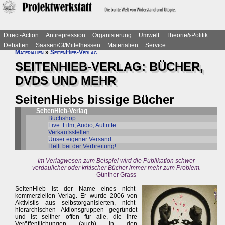
Direct-Action
Antirepression
Organisierung
Umwelt
Theorie&Politik
Debatten
Saasen/GI/Mittelhessen
Materialien
Service
Materialien
»
SeitenHieb-Verlag
SEITENHIEB-VERLAG: BÜCHER,
DVDS UND MEHR
SeitenHiebs bissige Bücher
SeitenHieb-Verlag
Buchshop
Live: Film, Audio, Auftritte
Verkaufsstellen
Unser eigener Versand
Helft bei der Verbreitung!
Im Verlagwesen zum Beispiel wird die Publikation schwer
verdaulicher oder kritischer Bücher immer mehr zum Problem.
Günther Grass
SeitenHieb ist der Name eines nicht-
kommerziellen Verlag. Er wurde 2006 von
Aktivistis aus selbstorganisierten, nicht-
hierarchischen Aktionsgruppen gegründet
und ist seither offen für alle, die ihre
Veröffentlichungen (auch) in den