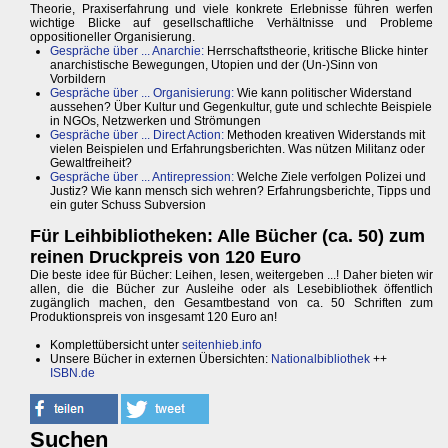
Theorie, Praxiserfahrung und viele konkrete Erlebnisse führen werfen
wichtige Blicke auf gesellschaftliche Verhältnisse und Probleme
oppositioneller Organisierung.
Gespräche über ... Anarchie:
Herrschaftstheorie, kritische Blicke hinter
anarchistische Bewegungen, Utopien und der (Un-)Sinn von
Vorbildern
Gespräche über ... Organisierung:
Wie kann politischer Widerstand
aussehen? Über Kultur und Gegenkultur, gute und schlechte Beispiele
in NGOs, Netzwerken und Strömungen
Gespräche über ... Direct Action:
Methoden kreativen Widerstands mit
vielen Beispielen und Erfahrungsberichten. Was nützen Militanz oder
Gewaltfreiheit?
Gespräche über ... Antirepression:
Welche Ziele verfolgen Polizei und
Justiz? Wie kann mensch sich wehren? Erfahrungsberichte, Tipps und
ein guter Schuss Subversion
Für Leihbibliotheken: Alle Bücher (ca. 50) zum
reinen Druckpreis von 120 Euro
Die beste idee für Bücher: Leihen, lesen, weitergeben ...! Daher bieten wir
allen, die die Bücher zur Ausleihe oder als Lesebibliothek öffentlich
zugänglich machen, den Gesamtbestand von ca. 50 Schriften zum
Produktionspreis von insgesamt 120 Euro an!
Komplettübersicht unter
seitenhieb.info
Unsere Bücher in externen Übersichten:
Nationalbibliothek
++
ISBN.de
Suchen