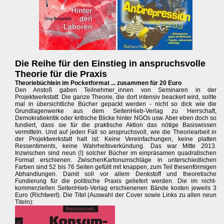
Die Reihe für den Einstieg in anspruchsvolle
Theorie für die Praxis
Theoriebüchlein im Pocketformat ... zusammen für 20 Euro
Den Anstoß gaben Teilnehmer_innen von Seminaren in der
Projektwerkstatt: Die ganze Theorie, die dort intensiv beackert wird, sollte
mal in übersichtliche Bücher gepackt werden - nicht so dick wie die
Grundlagenwerke aus dem SeitenHieb-Verlag zu Herrschaft,
Demokratiekritik oder kritische Blicke hinter NGOs usw. Aber eben doch so
fundiert, dass sie für die praktische Aktion das nötige Basiswissen
vermitteln. Und auf jeden Fall so anspruchsvoll, wie die Theoriearbeit in
der Projektwerkstatt halt ist: Keine Vereinfachungen, keine platten
Ressentiments, keine Wahrheitsverkündung. Das war Mitte 2013.
Inzwischen sind neun (!) solcher Bücher im einpräsamen quadratischen
Format erschienen. ZwischenKartonumschläge in unterschiedlichen
Farben sind 52 bis 76 Seiten gefüllt mit knappen, zum Teil thesenförmigen
Abhandlungen. Damit soll vor allem Denkstoff und theoretische
Fundierung für die politische Praxis geliefert werden. Die im nicht-
kommerziellen SeitenHieb-Verlag erschienenen Bände kosten jeweils 3
Euro (Richtwert). Die Titel (Auswahl der Cover sowie Links zu allen neun
Titeln):