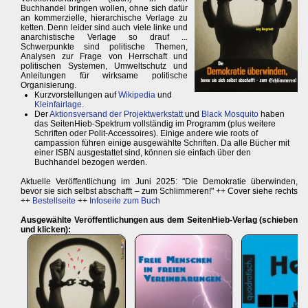
Buchhandel bringen wollen, ohne sich dafür
an kommerzielle, hierarchische Verlage zu
ketten. Denn leider sind auch viele linke und
anarchistische Verlage so drauf ...
Schwerpunkte sind politische Themen,
Analysen zur Frage von Herrschaft und
politischen Systemen, Umweltschutz und
Anleitungen für wirksame politische
Organisierung.
Kurzvorstellungen auf
Wikipedia
und
Kleinfairlage
.
Der
Aktionsversand der Projektwerkstatt
und
Black Mosquito
haben
das SeitenHieb-Spektrum vollständig im Programm (plus weitere
Schriften oder Polit-Accessoires). Einige andere wie roots of
campassion führen einige ausgewählte Schriften. Da alle Bücher mit
einer ISBN ausgestattet sind, können sie einfach über den
Buchhandel bezogen werden.
Aktuelle Veröffentlichung im Juni 2025: "Die Demokratie überwinden,
bevor sie sich selbst abschafft – zum Schlimmeren!" ++ Cover siehe rechts
++
Bestellseite
++
Infoseite zum Buch
Ausgewählte Veröffentlichungen aus dem SeitenHieb-Verlag (schieben
und klicken):