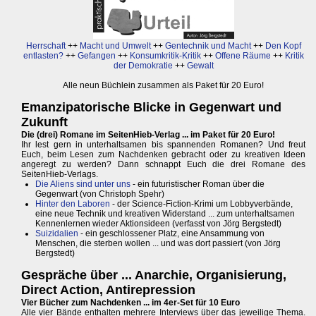
Herrschaft
++
Macht und Umwelt
++
Gentechnik und Macht
++
Den Kopf
entlasten?
++
Gefangen
++
Konsumkritik-Kritik
++
Offene Räume
++
Kritik
der Demokratie
++
Gewalt
Alle neun Büchlein zusammen als Paket für 20 Euro!
Emanzipatorische Blicke in Gegenwart und
Zukunft
Die (drei) Romane im SeitenHieb-Verlag ... im Paket für 20 Euro!
Ihr lest gern in unterhaltsamen bis spannenden Romanen? Und freut
Euch, beim Lesen zum Nachdenken gebracht oder zu kreativen Ideen
angeregt zu werden? Dann schnappt Euch die drei Romane des
SeitenHieb-Verlags.
Die Aliens sind unter uns
- ein futuristischer Roman über die
Gegenwart (von Christoph Spehr)
Hinter den Laboren
- der Science-Fiction-Krimi um Lobbyverbände,
eine neue Technik und kreativen Widerstand ... zum unterhaltsamen
Kennenlernen wieder Aktionsideen (verfasst von Jörg Bergstedt)
Suizidalien
- ein geschlossener Platz, eine Ansammung von
Menschen, die sterben wollen ... und was dort passiert (von Jörg
Bergstedt)
Gespräche über ... Anarchie, Organisierung,
Direct Action, Antirepression
Vier Bücher zum Nachdenken ... im 4er-Set für 10 Euro
Alle vier Bände enthalten mehrere Interviews über das jeweilige Thema.