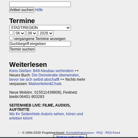
Hilfe
Termine
vergangene Termine anzeigen
Weiterlesen
Kreis Gießen: B49-Neubau verhindern
++
Neues Buch:
Die Demokratie überwinden,
bevor sie sich selbst abschafft
++ Nichts mehr
verpassen:
Mailverteiler&Chats
Neue Mobilnr.: 015511439808), Festnetz
bleibt 06401-903283
SEITENHIEB LIVE: FILME, AUDIOS,
AUFTRITTE
Wo Ihr SeitenHieb-Autoris sehen, hören und
erleben könnt
↑
· © 1994-2026 Projektwerkstatt·
Kontakt
/
Impressum
·
FAQ
·
RSS-Feed
Vertrag widerrufen