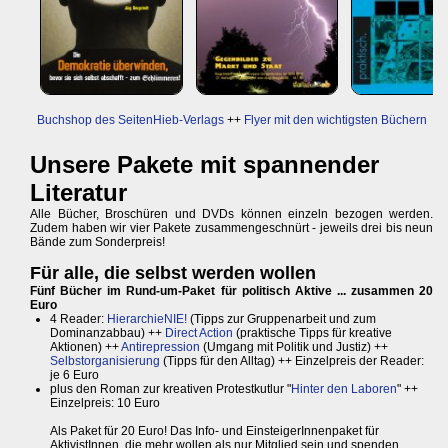
Buchshop des SeitenHieb-Verlags
++
Flyer mit den wichtigsten Büchern
Unsere Pakete mit spannender
Literatur
Alle Bücher, Broschüren und DVDs können einzeln bezogen werden.
Zudem haben wir vier Pakete zusammengeschnürt - jeweils drei bis neun
Bände zum Sonderpreis!
Für alle, die selbst werden wollen
Fünf Bücher im Rund-um-Paket für politisch Aktive ... zusammen 20
Euro
4 Reader:
HierarchieNIE!
(Tipps zur Gruppenarbeit und zum
Dominanzabbau) ++
Direct Action
(praktische Tipps für kreative
Aktionen) ++
Antirepression
(Umgang mit Politik und Justiz) ++
Selbstorganisierung
(Tipps für den Alltag) ++ Einzelpreis der Reader:
je 6 Euro
plus den Roman zur kreativen Protestkutlur "
Hinter den Laboren
" ++
Einzelpreis: 10 Euro
Als Paket für 20 Euro! Das Info- und EinsteigerInnenpaket für
AktivistInnen, die mehr wollen als nur Mitglied sein und spenden.