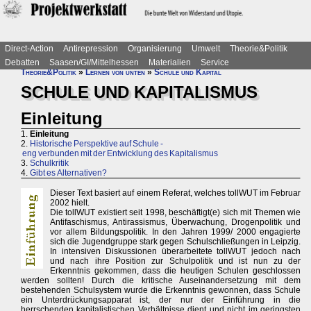
Direct-Action
Antirepression
Organisierung
Umwelt
Theorie&Politik
Debatten
Saasen/GI/Mittelhessen
Materialien
Service
Theorie&Politik
»
Lernen von unten
»
Schule und Kapital
SCHULE UND KAPITALISMUS
Einleitung
1.
Einleitung
2.
Historische Perspektive auf Schule -
eng verbunden mit der Entwicklung des Kapitalismus
3.
Schulkritik
4.
Gibt es Alternativen?
Dieser Text basiert auf einem Referat, welches tollWUT im Februar
2002 hielt.
Die tollWUT existiert seit 1998, beschäftigt(e) sich mit Themen wie
Antifaschismus, Antirassismus, Überwachung, Drogenpolitik und
vor allem Bildungspolitik. In den Jahren 1999/ 2000 engagierte
sich die Jugendgruppe stark gegen Schulschließungen in Leipzig.
In intensiven Diskussionen überarbeitete tollWUT jedoch nach
und nach ihre Position zur Schulpolitik und ist nun zu der
Erkenntnis gekommen, dass die heutigen Schulen geschlossen
werden sollten! Durch die kritische Auseinandersetzung mit dem
bestehenden Schulsystem wurde die Erkenntnis gewonnen, dass Schule
ein Unterdrückungsapparat ist, der nur der Einführung in die
herrschenden kapitalistischen Verhältnisse dient und nicht im geringsten