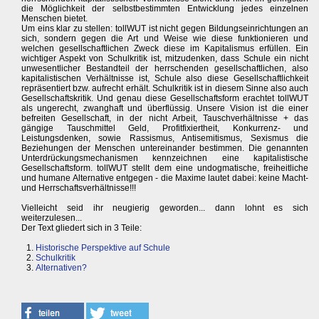
die Möglichkeit der selbstbestimmten Entwicklung jedes einzelnen
Menschen bietet.
Um eins klar zu stellen: tollWUT ist nicht gegen Bildungseinrichtungen an
sich, sondern gegen die Art und Weise wie diese funktionieren und
welchen gesellschaftlichen Zweck diese im Kapitalismus erfüllen. Ein
wichtiger Aspekt von Schulkritik ist, mitzudenken, dass Schule ein nicht
unwesentlicher Bestandteil der herrschenden gesellschaftlichen, also
kapitalistischen Verhältnisse ist, Schule also diese Gesellschaftlichkeit
repräsentiert bzw. aufrecht erhält. Schulkritik ist in diesem Sinne also auch
Gesellschaftskritik. Und genau diese Gesellschaftsform erachtet tollWUT
als ungerecht, zwanghaft und überflüssig. Unsere Vision ist die einer
befreiten Gesellschaft, in der nicht Arbeit, Tauschverhältnisse + das
gängige Tauschmittel Geld, Profitfixiertheit, Konkurrenz- und
Leistungsdenken, sowie Rassismus, Antisemitismus, Sexismus die
Beziehungen der Menschen untereinander bestimmen. Die genannten
Unterdrückungsmechanismen kennzeichnen eine kapitalistische
Gesellschaftsform. tollWUT stellt dem eine undogmatische, freiheitliche
und humane Alternative entgegen - die Maxime lautet dabei: keine Macht-
und Herrschaftsverhältnisse!!!
Vielleicht seid ihr neugierig geworden... dann lohnt es sich
weiterzulesen...
Der Text gliedert sich in 3 Teile:
Historische Perspektive auf Schule
Schulkritik
Alternativen?