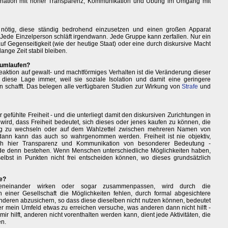
bination mit hoher Transparenz, Kommunikation und Übung im Umgang mit
 nötig, diese ständig bedrohend einzusetzen und einen großen Apparat
. Jede Einzelperson schläft irgendwann. Jede Gruppe kann zerfallen. Nur ein
 Gegenseitigkeit (wie der heutige Staat) oder eine durch diskursive Macht
lange Zeit stabil bleiben.
 rumlaufen?
 Reaktion auf gewalt- und machtförmiges Verhalten ist die Veränderung dieser
diese Lage immer, weil sie soziale Isolation und damit eine geringere
n schafft. Das belegen alle verfügbaren Studien zur Wirkung von
Strafe
und
r gefühlte Freiheit - und die unterliegt damit den diskursiven Zurichtungen in
t wird, dass Freiheit bedeutet, sich dieses oder jenes kaufen zu können, die
ng zu wechseln oder auf dem Wahlzettel zwischen mehreren Namen von
nn kann das auch so wahrgenommen werden. Freiheit ist nie objektiv,
ch hier Transparenz und Kommunikation von besonderer Bedeutung -
iede denn bestehen. Wenn Menschen unterschiedliche Möglichkeiten haben,
elbst in Punkten nicht frei entscheiden können, wo dieses grundsätzlich
e?
eneinander wirken oder sogar zusammenpassen, wird durch die
iner Gesellschaft die Möglichkeiten fehlen, durch formal abgesichtere
anderen abzusichern, so dass diese dieselben nicht nutzen können, bedeutet
der mein Umfeld etwas zu erreichen versuche, was anderen dann nicht hilft -
r hilft, anderen nicht vorenthalten werden kann, dient jede Aktivitäten, die
en.