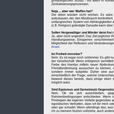
größtmöglichen Schutz - vor allem in Kom
Zentralisierungsprozessen.
Naja ... aber wer Waffen hat?
Die allein würden nicht reichen. Es wäre
aufzubauen, der den Missbrauch kontrolliert
umfangreiches System von Abhängigkeiten auf
(z.B. Religion) gefestigte Dynastie kann über 
Sollen Vergewaltiger und Mörder denn frei
Ja, aber nicht ungestört. Das Ziel jeglicher
Handlungsweise. Einsperren verschlimmert 
Möglichkeit der Reflexion und Veränderunge
Knast
.
Ist Freiheit messbar?
Nein. Es ist sogar noch schlimmer. Es gibt nu
der Gesellschaft. Wenn erfolgreich vermittel
Farbe des Handys mittels neuer Abdecku
Fremdbestimmung aussuchen zu können, da
sondern immer subjektiv. Daher sind au
einschließlich der Frage, welche Untersch
beweist dieses bereits, dass einige eben s
möglich wäre.
Sind Egoismus und Gemeinnutz Gegensätz
Nein. Ob sie sich ausschließen, geg
Rahmenbedingungen entschieden. Wenn in e
Privilegien die eigenen Vorteile gegenüber 
egoistisches Verhalten, dass ich für mich o
oder gar schadet. Wenn allerdings das, was mi
ich zu meinem Nutzen vollziehe, auch ander