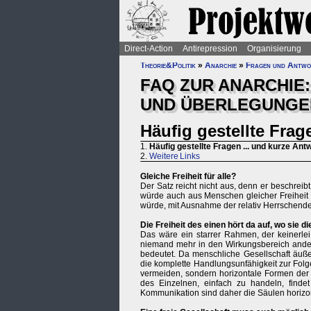
Direct-Action
Antirepression
Organisierung
Theorie&Politik
»
Anarchie
»
Fragen und Antwo
FAQ ZUR ANARCHIE:
UND ÜBERLEGUNGE
Häufig gestellte Frag
1.
Häufig gestellte Fragen ... und kurze Ant
2.
Weitere Links
Gleiche Freiheit für alle?
Der Satz reicht nicht aus, denn er beschreib
würde auch aus Menschen gleicher Freiheit b
würde, mit Ausnahme der relativ Herrschend
Die Freiheit des einen hört da auf, wo sie 
Das wäre ein starrer Rahmen, der keinerle
niemand mehr in den Wirkungsbereich ander
bedeutet. Da menschliche Gesellschaft äußer
die komplette Handlungsunfähigkeit zur Folge 
vermeiden, sondern horizontale Formen der 
des Einzelnen, einfach zu handeln, finde
Kommunikation sind daher die Säulen horizont