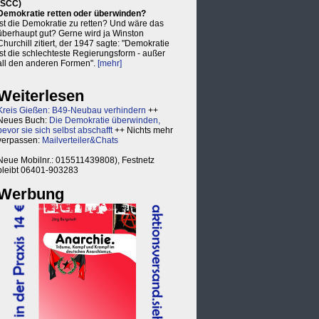
(SCC)
Demokratie retten oder überwinden?
Ist die Demokratie zu retten? Und wäre das
überhaupt gut? Gerne wird ja Winston
Churchill zitiert, der 1947 sagte: "Demokratie
ist die schlechteste Regierungsform - außer
all den anderen Formen".
[mehr]
Weiterlesen
Kreis Gießen: B49-Neubau verhindern
++
Neues Buch:
Die Demokratie überwinden,
bevor sie sich selbst abschafft
++ Nichts mehr
verpassen:
Mailverteiler&Chats
Neue Mobilnr.: 015511439808), Festnetz
bleibt 06401-903283
Werbung