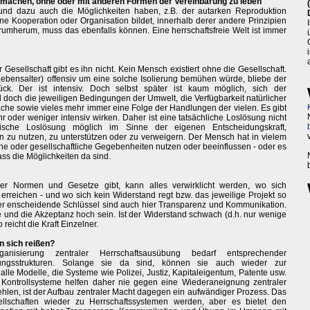
 machen, ohne oder mit anderen Formen der Vereinbarung zu leben
und dazu auch die Möglichkeiten haben, z.B. der autarken Reproduktion
e Kooperation oder Organisation bildet, innerhalb derer andere Prinzipien
 drumherum, muss das ebenfalls können. Eine herrschaftsfreie Welt ist immer
 Gesellschaft gibt es ihn nicht. Kein Mensch existiert ohne die Gesellschaft.
ebensalter) offensiv um eine solche Isolierung bemühen würde, bliebe der
ck. Der ist intensiv. Doch selbst später ist kaum möglich, sich der
d doch die jeweiligen Bedingungen der Umwelt, die Verfügbarkeit natürlicher
che sowie vieles mehr immer eine Folge der Handlungen der vielen. Es gibt
r oder weniger intensiv wirken. Daher ist eine tatsächliche Loslösung nicht
ische Loslösung möglich im Sinne der eigenen Entscheidungskraft,
n zu nutzen, zu unterstützen oder zu verweigern. Der Mensch hat in vielem
che oder gesellschaftliche Gegebenheiten nutzen oder beeinflussen - oder es
ass die Möglichkeiten da sind.
r Normen und Gesetze gibt, kann alles verwirklicht werden, wo sich
erreichen - und wo sich kein Widerstand regt bzw. das jeweilige Projekt so
 Der enscheidende Schlüssel sind auch hier Transparenz und Kommunikation.
e und die Akzeptanz hoch sein. Ist der Widerstand schwach (d.h. nur wenige
 reicht die Kraft Einzelner.
n sich reißen?
isierung zentraler Herrschaftsausübung bedarf entsprechender
zungsstrukturen. Solange sie da sind, können sie auch wieder zur
le Modelle, die Systeme wie Polizei, Justiz, Kapitaleigentum, Patente usw.
. Kontrollsysteme helfen daher nie gegen eine Wiederaneignung zentraler
ehlen, ist der Aufbau zentraler Macht dagegen ein aufwändiger Prozess. Das
esellschaften wieder zu Herrschaftssystemen werden, aber es bietet den