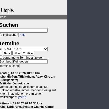
rvice
Suchen
Hilfe
Termine
vergangene Termine anzeigen
Montag, 10.08.2026 18:00 Uhr
in/bei Gießen, THM (ehem. Roxy-Kino am
Ludwigsplatz)
Kritik der Demokratie
Demokratie heißt Volksherrschaft. Sie
funktioniert also immer über den Bezug auf
einem imaginierten, organischen
"Volkskörper".
[mehr]
Mittwoch, 19.08.2026 16:30 Uhr
in/bei Karlsruhe, System Change Camp