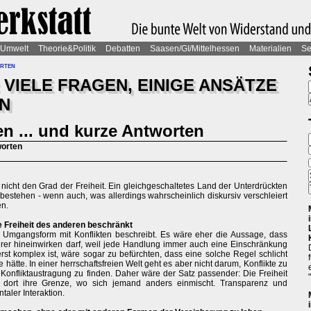
Umwelt
Theorie&Politik
Debatten
Saasen/GI/Mittelhessen
Materialien
Se
rten
 VIELE FRAGEN, EINIGE ANSÄTZE
N
en ... und kurze Antworten
worten
t nicht den Grad der Freiheit. Ein gleichgeschaltetes Land der Unterdrückten
estehen - wenn auch, was allerdings wahrscheinlich diskursiv verschleiert
en.
die Freiheit des anderen beschränkt
i Umgangsform mit Konflikten beschreibt. Es wäre eher die Aussage, dass
er hineinwirken darf, weil jede Handlung immer auch eine Einschränkung
st komplex ist, wäre sogar zu befürchten, dass eine solche Regel schlicht
hätte. In einer herrschaftsfreien Welt geht es aber nicht darum, Konflikte zu
Konfliktaustragung zu finden. Daher wäre der Satz passender: Die Freiheit
t dort ihre Grenze, wo sich jemand anders einmischt. Transparenz und
aler Interaktion.