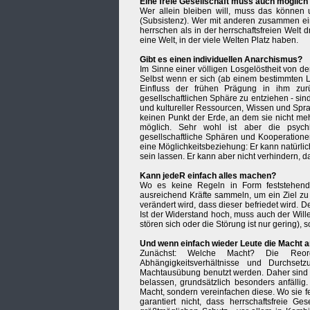
Eine freie Gesellschaft muss auch möglich
Wer allein bleiben will, muss das können 
(Subsistenz). Wer mit anderen zusammen ein
herrschen als in der herrschaftsfreien Welt
eine Welt, in der viele Welten Platz haben.
Gibt es einen individuellen Anarchismus?
Im Sinne einer völligen Losgelöstheit von der
Selbst wenn er sich (ab einem bestimmten L
Einfluss der frühen Prägung in ihm zurü
gesellschaftlichen Sphäre zu entziehen - sin
und kultureller Ressourcen, Wissen und Spra
keinen Punkt der Erde, an dem sie nicht meh
möglich. Sehr wohl ist aber die psych
gesellschaftliche Sphären und Kooperatione
eine Möglichkeitsbeziehung: Er kann natürli
sein lassen. Er kann aber nicht verhindern, d
Kann jedeR einfach alles machen?
Wo es keine Regeln in Form feststehende
ausreichend Kräfte sammeln, um ein Ziel zu 
verändert wird, dass dieser befriedet wird.
Ist der Widerstand hoch, muss auch der Will
stören sich oder die Störung ist nur gering), so
Und wenn einfach wieder Leute die Macht a
Zunächst: Welche Macht? Die Reorgan
Abhängigkeitsverhältnisse und Durchset
Machtausübung benutzt werden. Daher sind al
belassen, grundsätzlich besonders anfällig
Macht, sondern vereinfachen diese. Wo sie f
garantiert nicht, dass herrschaftsfreie G