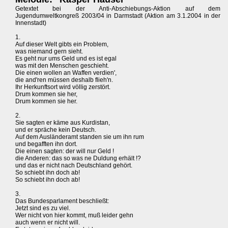
Getextet bei der Anti-Abschiebungs-Aktion auf dem
Jugendumweltkongreß 2003/04 in Darmstadt (Aktion am 3.1.2004 in der
Innenstadt)
1.
Auf dieser Welt gibts ein Problem,
was niemand gern sieht.
Es geht nur ums Geld und es ist egal
was mit den Menschen geschieht.
Die einen wollen an Waffen verdien',
die and'ren müssen deshalb flieh'n.
Ihr Herkunftsort wird völlig zerstört.
Drum kommen sie her,
Drum kommen sie her.
2.
Sie sagten er käme aus Kurdistan,
und er spräche kein Deutsch.
Auf dem Ausländeramt standen sie um ihn rum
und begafften ihn dort.
Die einen sagten: der will nur Geld !
die Anderen: das so was ne Duldung erhält !?
und das er nicht nach Deutschland gehört.
So schiebt ihn doch ab!
So schiebt ihn doch ab!
3.
Das Bundesparlament beschließt:
Jetzt sind es zu viel.
Wer nicht von hier kommt, muß leider gehn
auch wenn er nicht will.