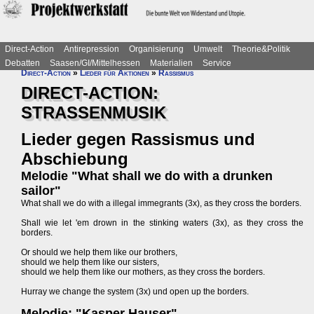
Direct-Action
Antirepression
Organisierung
Umwelt
Theorie&Politik
Debatten
Saasen/GI/Mittelhessen
Materialien
Service
Direct-Action
»
Lieder für Aktionen
»
Rassismus
DIRECT-ACTION:
STRASSENMUSIK
Lieder gegen Rassismus und
Abschiebung
Melodie "What shall we do with a drunken
sailor"
What shall we do with a illegal immegrants (3x), as they cross the borders.
Shall wie let 'em drown in the stinking waters (3x), as they cross the
borders.
Or should we help them like our brothers,
should we help them like our sisters,
should we help them like our mothers, as they cross the borders.
Hurray we change the system (3x) und open up the borders.
Melodie: "Kasper Hauser"