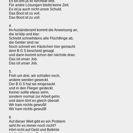
Es tut uns ja so furchbar leid.
Für andre Lösungen bleibt keine Zeit.
Es ist ja auch nicht unsre Schuld.
Das Boot ist zu voll.
Das Boot ist zu voll.
4.
Im Ausländeramt kommt die Anweisung an,
die ist klip und klar:
Schiebt schnellstens alle Flüchtlinge ab,
die Gelder sind rar.
Noch schnell ein Häckchen hier gemacht
dem B G S bescheid gesagt.
und dann kommt schon der nächste dran.
Das ist unser Job.
Das ist unser Job.
5.
Früh um drei, wir schlafen noch,
andere werden geweckt.
Der B G S hat sie eingesackt
und in den Flieger gesteckt.
Keiner sollte etwas sehn,
sondern normal zur Arbeit gehn.
und dann tönt es gleich überall:
Wir ham nichts gewußt!
Wir ham nichts gewußt!
6.
Auf dieser Welt gibt es ein Problem
seht ihr es immer noch nicht?
Hört nicht auf Geld und Befehle