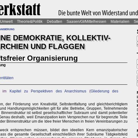
Umwelt
Theorie&Politik
Debatten
Saasen/GI/Mittelhessen
Materialien
Se
nisierung
NE DEMOKRATIE, KOLLEKTIV-
RARCHIEN UND FLAGGEN
tsfreier Organisierung
rung
entitäten
tt im
Kapitel zu Perspektiven des Anarchismus
(
Gliederung des
 der Förderung von Kreativität, Selbstentfaltung und gleichberichtigtem
d Handlungsmöglichkeiten gilt für alle: Betriebe, Gruppen, Teilnehmende
Binnenstruktur ist selbst gesellschaftlicher Subraum und damit potentieller
. Genau deshalb, weil Emanzipation kein Versprechen nur für begrenzte Teile
 jeder Binnenstruktur um die Idee freier Menschen in freien Vereinbarungen zu
eck entsprechen müssen, bildet den ideellen Kern emanzipatorischer
ss die gesamte Gesellschaft einschließlich ihrer Subräume Tätigkeitsfeld