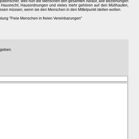
nzipatorischer, weil nun die Menschen den gesamten Ablauf, alle Beziehungen
n. Hausrecht, Hausordnungen und vieles mehr gehören auf den Müllhaufen,
assen müssen, wenn sie den Menschen in den Mittelpunkt stellen wollen.
mlung "Freie Menschen in freien Vereinbarungen"
egeben.