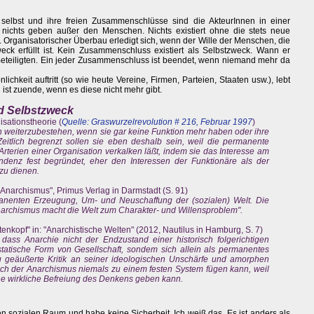
selbst und ihre freien Zusammenschlüsse sind die AkteurInnen in einer
nichts geben außer den Menschen. Nichts existiert ohne die stets neue
n. Organisatorischer Überbau erledigt sich, wenn der Wille der Menschen, die
ck erfüllt ist. Kein Zusammenschluss existiert als Selbstzweck. Wann er
eteiligten. Ein jeder Zusammenschluss ist beendet, wenn niemand mehr da
hkeit auftritt (so wie heute Vereine, Firmen, Parteien, Staaten usw.), lebt
 ist zuende, wenn es diese nicht mehr gibt.
nd Selbstzweck
sationstheorie (
Quelle: Graswurzelrevolution # 216, Februar 1997
)
 weiterzubestehen, wenn sie gar keine Funktion mehr haben oder ihre
eitlich begrenzt sollen sie eben deshalb sein, weil die permanente
e Arterien einer Organisation verkalken läßt, indem sie das Interesse am
denz fest begründet, eher den Interessen der Funktionäre als der
zu dienen.
"Anarchismus", Primus Verlag in Darmstadt (S. 91)
anenten Erzeugung, Um- und Neuschaffung der (sozialen) Welt. Die
narchismus macht die Welt zum Charakter- und Willensproblem".
Totenkopf" in: "Anarchistische Welten" (2012, Nautilus in Hamburg, S. 7)
 dass Anarchie nicht der Endzustand einer historisch folgerichtigen
statische Form von Gesellschaft, sondem sich allein als permanentes
g geäußerte Kritik an seiner ideologischen Unschärfe und amorphen
sich der Anarchismus niemals zu einem festen System fügen kann, weil
ne wirkliche Befreiung des Denkens geben kann.
en sozialen Raum und habe keine Sicherheit. Ich weiß das. Es ist anders als