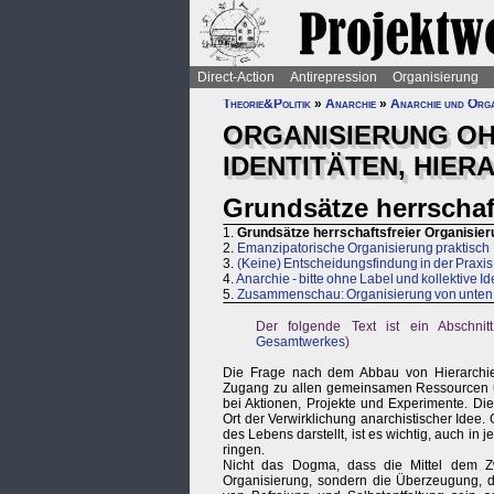
Direct-Action
Antirepression
Organisierung
Theorie&Politik
»
Anarchie
»
Anarchie und Orga
ORGANISIERUNG OH
IDENTITÄTEN, HIE
Grundsätze herrschaf
1.
Grundsätze herrschaftsfreier Organisie
2.
Emanzipatorische Organisierung praktisch
3.
(Keine) Entscheidungsfindung in der Praxis
4.
Anarchie - bitte ohne Label und kollektive Id
5.
Zusammenschau: Organisierung von unten
Der folgende Text ist ein Abschni
Gesamtwerkes
)
Die Frage nach dem Abbau von Hierarchien,
Zugang zu allen gemeinsamen Ressourcen un
bei Aktionen, Projekte und Experimente. Die 
Ort der Verwirklichung anarchistischer Idee
des Lebens darstellt, ist es wichtig, auch in
ringen.
Nicht das Dogma, dass die Mittel dem Zw
Organisierung, sondern die Überzeugung, da