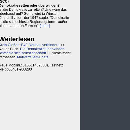
(SCC)
Demokratie retten oder überwinden?
Ist die Demokratie zu retten? Und wäre das
überhaupt gut? Gerne wird ja Winston
Churchill zitiert, der 1947 sagte: "Demokratie
ist die schlechteste Regierungsform - außer
all den anderen Formen".
[mehr]
Weiterlesen
Kreis Gießen: B49-Neubau verhindern
++
Neues Buch:
Die Demokratie überwinden,
bevor sie sich selbst abschafft
++ Nichts mehr
verpassen:
Mailverteiler&Chats
Neue Mobilnr.: 015511439808), Festnetz
bleibt 06401-903283