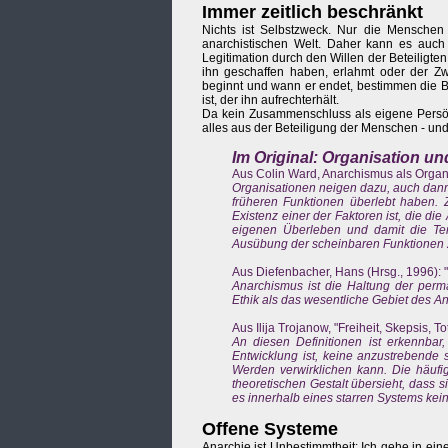
Immer zeitlich beschränkt
Nichts ist Selbstzweck. Nur die Menschen 
anarchistischen Welt. Daher kann es auch 
Legitimation durch den Willen der Beteiligte
ihn geschaffen haben, erlahmt oder der Zwe
beginnt und wann er endet, bestimmen die B
ist, der ihn aufrechterhält.
Da kein Zusammenschluss als eigene Persönlic
alles aus der Beteiligung der Menschen - und
Im Original: Organisation u
Aus Colin Ward, Anarchismus als Organi
Organisationen neigen dazu, auch dann
früheren Funktionen überlebt haben. Z
Existenz einer der Faktoren ist, die di
eigenen Überleben und damit die Ten
Ausübung der scheinbaren Funktionen 
Aus Diefenbacher, Hans (Hrsg., 1996): 
Anarchismus ist die Haltung der perm
Ethik als das wesentliche Gebiet des A
Aus Ilija Trojanow, "Freiheit, Skepsis, 
An diesen Definitionen ist erkennbar,
Entwicklung ist, keine anzustrebende 
Werden verwirklichen kann. Die häufi
theoretischen Gestalt übersieht, dass 
es innerhalb eines starren Systems kei
Offene Systeme
Anarchie ist Unbestimmtheit: Ich gehe in ein