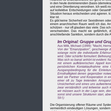
in den heute dominierenden (basis-)demokra
und eine Orientierung verordnen. Ich weiß nich
auf kollektive Entscheidungen oder Gesamth
Situation heraus entscheiden und agieren. I
klar ist.
Es gibt keine Sicherheit vor SexistInnen oder
einem anarchischen Raum weiß ich das. Ant
schützen - nur oft glauben das viele. Das sch
verschwinden. Das macht sie gefährlich, 
anschließende Sanktion, sondern durch die A
Im Original: Gruppe und G
Aus Wilk, Michael (1999): "Macht, Herrs
Von der "Emanzipation", geschweige de
solange nicht die individuelle Erfah
wird. Oder schärfer formuliert: Befreiun
Was sich so banal anhört ist evident: N
mit einem aufklärerischen Appell kon
persönlichen Kontaktaufnahme eine 
Ausgangsbedingung für die Einleitung
Ernsthaftigkeit denen gegenüber notw
weil sie Partner und Kooperation in ei
einer oft zu Tage tretenden Arroganz
Unsicherheit und eines uns aufwerten
zwar verständlich und teilweise auch 
wir müssen auch in der Lage sein, dies
sonst sind unsere Strukturen starr, ab
59 f.)
Die Organisierung offener Räume und Systeme
vermeintlich eindeutigen Lösungen, sondern al