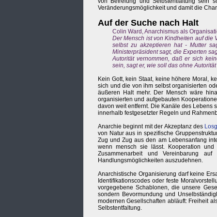
von Befreiung und Selbstentfaltung sein s
Veränderungsmöglichkeit und damit die Cha
Auf der Suche nach Halt
Colin Ward, Anarchismus als Organisati
Der Mensch ist von Kindheiten auf die 
selbst zu akzeptieren hat - Mutter sa
Ministerpräsident sagt, die Experten sag
Autorität vernommen, daß er sich kein
sein, sagt er, wie soll das ohne Autori
Kein Gott, kein Staat, keine höhere Moral, 
sich und die von ihm selbst organisierten 
äußeren Halt mehr. Der Mensch wäre hinaus
organisierten und aufgebauten Kooperationen
davon weit entfernt. Die Kanäle des Lebens s
innerhalb festgesetzter Regeln und Rahmenb
Anarchie beginnt mit der Akzeptanz des
Losg
von Natur aus in spezifische Gruppenstrukt
Zug und Zug aus den am Lebensanfang inten
wenn mensch sie lässt. Kooperation und S
Zusammenarbeit und Vereinbarung auf 
Handlungsmöglichkeiten auszudehnen.
Anarchistische Organisierung darf keine Ers
Identifikationscodes oder feste Moralvorstel
vorgegebene Schablonen, die unsere Gesells
sondern Bevormundung und Unselbständigkei
modernen Gesellschaften abläuft: Freiheit a
Selbstentfaltung.