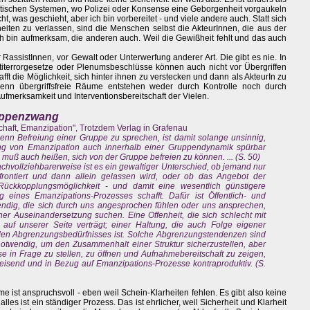
tischen Systemen, wo Polizei oder Konsense eine Geborgenheit vorgaukeln
t, was geschieht, aber ich bin vorbereitet - und viele andere auch. Statt sich
eiten zu verlassen, sind die Menschen selbst die AkteurInnen, die aus der
ch bin aufmerksam, die anderen auch. Weil die Gewißheit fehlt und das auch
 RassistInnen, vor Gewalt oder Unterwerfung anderer Art. Die gibt es nie. In
iterrorgesetze oder Plenumsbeschlüsse können auch nicht vor Übergriffen
afft die Möglichkeit, sich hinter ihnen zu verstecken und dann als AkteurIn zu
denn übergriffsfreie Räume entstehen weder durch Kontrolle noch durch
ufmerksamkeit und Interventionsbereitschaft der Vielen.
ruppenzwang
chaft, Emanzipation", Trotzdem Verlag in Grafenau
nn Befreiung einer Gruppe zu sprechen, ist damit solange unsinnig,
rung von Emanzipation auch innerhalb einer Gruppendynamik spürbar
g muß auch heißen, sich von der Gruppe befreien zu können. ... (S. 50)
achvollziehbarerweise ist es ein gewaltiger Unterschied, ob jemand nur
frontiert und dann allein gelassen wird, oder ob das Angebot der
Rückkopplungsmöglichkeit - und damit eine wesentlich günstigere
 eines Emanzipations-Prozesses schafft. Dafür ist Öffentlich- und
endig, die sich durch uns angesprochen fühlen oder uns ansprechen,
ner Auseinandersetzung suchen. Eine Offenheit, die sich schlecht mit
 auf unserer Seite verträgt; einer Haltung, die auch Folge eigener
den Abgrenzungsbedürfnisses ist. Solche Abgrenzungstendenzen sind
notwendig, um den Zusammenhalt einer Struktur sicherzustellen, aber
e in Frage zu stellen, zu öffnen und Aufnahmebereitschaft zu zeigen,
weisend und in Bezug auf Emanzipations-Prozesse kontraproduktiv. (S.
 ist anspruchsvoll - eben weil Schein-Klarheiten fehlen. Es gibt also keine
les ist ein ständiger Prozess. Das ist ehrlicher, weil Sicherheit und Klarheit