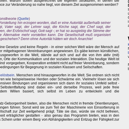
ollen. Warum sollen ausgerechnet die eigenen Strukturen, in denen die
nce zur Veränderung so nahe liegt, von diesem Ziel ausgenommen werden?
onstheorie (
Quelle
)
Vorstellung hin erzogen worden, daß er eine Autorität außerhalb seiner
gt, Vater sagt, der Lehrer sagt, die Kirche sagt, der Chef sagt, der
en, der Erzbischof sagt, Gott sagt -; er hat so ausgiebig die Stimme der
e Alternative mehr vorstellen kann. Die Gesellschaft muß organisiert
tät geschehen? Denn ohne Autorität hätten wir doch Anarchie!
keine Gesetze und keine Regeln - in einer solchen Welt wäre der Mensch auf
oder mitgetragenen Vereinbarungen angewiesen. Es gäbe keinen künstlichen,
geworfen in die Welt, stände auf sich und auf die von ihm aktiv (mit)
, Orte der Kommunikation und der sozialen Interaktion. Die heutige Welt ist
ind vorgegeben, Kooperation entsteht nicht auf freier Vereinbarung, sondern
edingungen für Begegnung in sozialen Klassen und Seilschaften.
elöstsein
. Menschen sind hinausgeworfen in die Welt. Sie ordnen sich nicht
uren wie beispielsweise Herden oder Schwärme ein. Vielmehr lösen sie sich
siven Bindungen und organisieren sich dann ihr soziales Umfeld selbst -
elbstentfaltung sind dabei ein- und derselbe Prozess, weil jede freie
dem Willen basiert, sich selbst im Leben zu entwickeln und die
atz-Geborgenheit bieten, also die Menschen nicht in fremde Orientierungen,
lungen führen. Sonst wird sie zum Teil der Maschinerie von Einsortierung in
chaft zur Zeit weitgehend prägt. Täte sie das, würde sie nicht befreien,
t erträglicher gestalten - also genau das Programm bieten, was in den
ls Schein unter einem Berg von Abhängigkeiten und Entzug der Fähigkeit zur