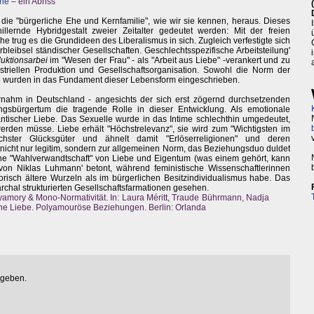
Ehe
– ein Abriss
 die "bürgerliche Ehe und Kernfamilie", wie wir sie kennen, heraus. Dieses
lernde Hybridgestalt zweier Zeitalter gedeutet werden: Mit der freien
e trug es die Grundideen des Liberalismus in sich. Zugleich verfestigte sich
rbleibsel ständischer Gesellschaften. Geschlechtsspezifische Arbeitsteilung'
uktionsarbei
im "Wesen der Frau" - als "Arbeit aus Liebe" -verankert und zu
ustriellen Produktion und Gesellschaftsorganisation. Sowohl die Norm der
e wurden in das Fundament dieser Lebensform eingeschrieben.
nahm in Deutschland - angesichts der sich erst zögernd durchsetzenden
dungsbürgertum die tragende Rolle in dieser Entwicklung. Als emotionale
ntischer Liebe. Das Sexuelle wurde in das Intime schlechthin umgedeutet,
rden müsse. Liebe erhält "Höchstrelevanz", sie wird zum "Wichtigsten im
hster Glücksgüter und ähnelt damit "Erlöserreligionen" und deren
nicht nur legitim, sondern zur allgemeinen Norm, das Beziehungsduo duldet
e "Wahlverwandtschaft" von Liebe und Eigentum (was einem gehört, kann
von Niklas Luhmann' betont, während feministische Wissenschaftlerinnen
risch ältere Wurzeln als im bürgerlichen Besitzindividualismus habe. Das
archal strukturierten Gesellschaftsfarmationen gesehen.
amory & Mono-Normativität. In: Laura Méritt, Traude Bührmann, Nadja
eine Liebe. Polyamouröse Beziehungen. Berlin: Orlanda
egeben.