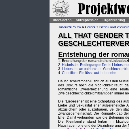
Direct-Action
Antirepression
Organisierung
Theorie&Politik
»
Gender
»
BeziehungsGeschicht
ALL THAT GENDER T
GESCHLECHTERVER
Entstehung der roma
1.
Entstehung der romantischen Liebesbez
2.
Historische Bedingungen für die Liebesehe
3.
Liebesehe an patriarchale Geschlechterbil
4.
Christliche Einflüsse auf Liebesehe
Häufig scheitert der Ausbruch aus den Muster
des Diskurs noch die Möglichkeit raubt, d
romantische Zweierbeziehung eine relat
Zweigeschlechtlichkeit mitsamt den immer n
Die "Liebesehe" ist eine Schöpfung des auf
Liebe und Sexualität eher außereheliche A
abzusichern oder auszubauen. Bei den städt
Zwangsgemeinschaft. Die Romantik gab dem 
Ehe. Damit verbunden war die Betonung der 
Die Kleinfamilie stand fortan im Mittel
Hausfrauenrolle und der Disziplinierung der