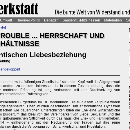
Umwelt
Theorie&Politik
Debatten
Saasen/GI/Mittelhessen
Materialien
Se
e(n)
ROUBLE ... HERRSCHAFT UND
HÄLTNISSE
ntischen Liebesbeziehung
iehung
der gekoppelt
n der herrschaftsförmigen Gesellschaft schon im Kopf, weil die Allgegenwart
as andere zu denken. Interessant ist in diesem Zusammenhang, dass die
iv moderne Erfindung ist, eng verbunden mit der Durchsetzung von
och bestehenden Rollenlogiken.
strebenden Bürgertums im 18. Jahrhundert. Bis zu diesem Zeitpunkt waren
ngelegenheiten. Ehen wurden geschlossen, um aristokratische Dynastien
ischen wie bäuerlichen Unterschichten blieb die Ehe eine wirtschaftliche
Bürgertum das Ideal von der Vereinbarkeit von Liebe, Sexualität und der
gutbürgerlichen Sittlichkeit durch das häusliche Ehe- und Familienleben.
punkt – einhergehend mit der Reduzierung der Frauen auf ihre reine
 Männer durch die Verpönung von Schankwirtschaft und Prostitution.