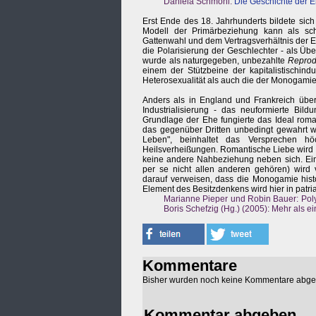
Daniela Schmohl:
Die Geschichte der 
Erst Ende des 18. Jahrhunderts bildete sich
Modell der Primärbeziehung kann als schil
Gattenwahl und dem Vertragsverhältnis der Eh
die Polarisierung der Geschlechter - als Übe
wurde als naturgegeben, unbezahlte
Reprod
einem der Stützbeine der kapitalistischind
Heterosexualität als auch die der Monogami
Anders als in England und Frankreich über
Industrialisierung - das neuformierte Bil
Grundlage der Ehe fungierte das Ideal roma
das gegenüber Dritten unbedingt gewahrt we
Leben", beinhaltet das Versprechen höc
Heilsverheißungen. Romantische Liebe wird 
keine andere Nahbeziehung neben sich. Ein
per se nicht allen anderen gehören) wird 
darauf verweisen, dass die Monogamie histo
Element des Besitzdenkens wird hier in patri
Marianne Pieper und Robin Bauer: Poly
Boris Schefzig (Hg.) (2005): Mehr als 
Kommentare
Bisher wurden noch keine Kommentare abg
Kommentar abgeben