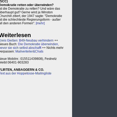
(SCC)
Demokratie retten oder überwinden?
Ist die Demokratie zu retten? Und wäre das
überhaupt gut? Gerne wird ja Winston
Churchill zitiert, der 1947 sagte: "Demokratie
ist die schlechteste Regierungsform - außer
all den anderen Formen".
[mehr]
Weiterlesen
Kreis Gießen: B49-Neubau verhindern
++
Neues Buch:
Die Demokratie überwinden,
bevor sie sich selbst abschafft
++ Nichts mehr
verpassen:
Mailverteiler&Chats
Neue Mobilnr.: 015511439808), Festnetz
bleibt 06401-903283
FLIRTEN, ANBAGGERN & CO.
Text aus der Hoppetosse-Mailingliste