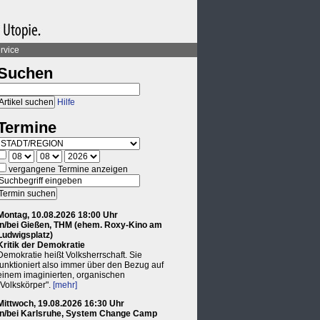
rvice
Suchen
Hilfe
Termine
vergangene Termine anzeigen
Montag, 10.08.2026 18:00 Uhr
in/bei Gießen, THM (ehem. Roxy-Kino am
Ludwigsplatz)
Kritik der Demokratie
Demokratie heißt Volksherrschaft. Sie
funktioniert also immer über den Bezug auf
einem imaginierten, organischen
"Volkskörper".
[mehr]
Mittwoch, 19.08.2026 16:30 Uhr
in/bei Karlsruhe, System Change Camp