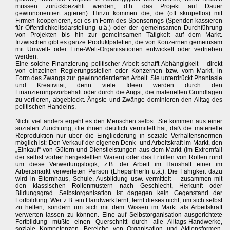
müssen zurückbezahlt werden, d.h. das Projekt auf Dauer
gewinnorientiert agieren). Hinzu kommen die, die (oft skrupellos) mit
Firmen kooperieren, sei es in Form des Sponsorings (Spenden kassieren
für Öffentlichkeitsdarstellung u.ä.) oder der gemeinsamen Durchführung
von Projekten bis hin zur gemeinsamen Tätigkeit auf dem Markt.
Inzwischen gibt es ganze Produktpaletten, die von Konzernen gemeinsam
mit Umwelt- oder Eine-Welt-Organisationen entwickelt oder vertrieben
werden.
Eine solche Finanzierung politischer Arbeit schafft Abhängigkeit – direkt
von einzelnen Regierungsstellen oder Konzernen bzw. vom Markt, in
Form des Zwangs zur gewinnorientierten Arbeit. Sie unterdrückt Phantasie
und Kreativität, denn viele Ideen werden durch den
Finanzierungsvorbehalt oder durch die Angst, die materiellen Grundlagen
zu verlieren, abgeblockt. Ängste und Zwänge dominieren den Alltag des
politischen Handelns.
Nicht viel anders ergeht es den Menschen selbst. Sie kommen aus einer
sozialen Zurichtung, die ihnen deutlich vermittelt hat, daß die materielle
Reproduktion nur über die Eingliederung in soziale Verhaltensnormen
möglich ist: Den Verkauf der eigenen Denk- und Arbeitskraft im Markt, den
„Einkauf“ von Gütern und Dienstleistungen aus dem Markt (im Extremfall
der selbst vorher hergestellten Waren) oder das Erfüllen von Rollen rund
um diese Verwertungslogik, z.B. der Arbeit im Haushalt einer im
Arbeitsmarkt verwerteten Person (EhepartnerIn u.ä.). Die Fähigkeit dazu
wird in Elternhaus, Schule, Ausbildung usw. vermittelt – zusammen mit
den klassischen Rollenmustern nach Geschlecht, Herkunft oder
Bildungsgrad. Selbstorganisation ist dagegen kein Gegenstand der
Fortbildung. Wer z.B. ein Handwerk lernt, lernt dieses nicht, um sich selbst
zu helfen, sondern um sich mit dem Wissen im Markt als Arbeitskraft
verwerten lassen zu können. Eine auf Selbstorganisation ausgerichtete
Fortbildung müßte einen Querschnitt durch alle Alltags-Handwerke,
soziale Kompetenzen, Bereiche von Organisation und Aktionsformen,