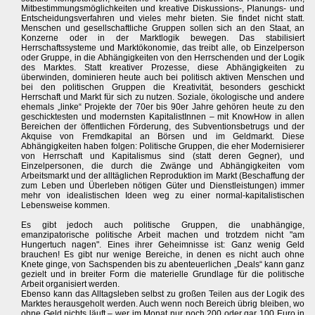
Mitbestimmungsmöglichkeiten und kreative Diskussions-, Planungs- und
Entscheidungsverfahren und vieles mehr bieten. Sie findet nicht statt.
Menschen und gesellschaftliche Gruppen sollen sich an den Staat, an
Konzerne oder in der Marktlogik bewegen. Das stabilisiert
Herrschaftssysteme und Marktökonomie, das treibt alle, ob Einzelperson
oder Gruppe, in die Abhängigkeiten von den Herrschenden und der Logik
des Marktes. Statt kreativer Prozesse, diese Abhängigkeiten zu
überwinden, dominieren heute auch bei politisch aktiven Menschen und
bei den politischen Gruppen die Kreativität, besonders geschickt
Herrschaft und Markt für sich zu nutzen. Soziale, ökologische und andere
ehemals „linke“ Projekte der 70er bis 90er Jahre gehören heute zu den
geschicktesten und modernsten KapitalistInnen – mit KnowHow in allen
Bereichen der öffentlichen Förderung, des Subventionsbetrugs und der
Akquise von Fremdkapital an Börsen und im Geldmarkt. Diese
Abhängigkeiten haben folgen: Politische Gruppen, die eher Modernisierer
von Herrschaft und Kapitalismus sind (statt deren Gegner), und
Einzelpersonen, die durch die Zwänge und Abhängigkeiten vom
Arbeitsmarkt und der alltäglichen Reproduktion im Markt (Beschaffung der
zum Leben und Überleben nötigen Güter und Dienstleistungen) immer
mehr von idealistischen Ideen weg zu einer normal-kapitalistischen
Lebensweise kommen.
Es gibt jedoch auch politische Gruppen, die unabhängige,
emanzipatorische politische Arbeit machen und trotzdem nicht "am
Hungertuch nagen". Eines ihrer Geheimnisse ist: Ganz wenig Geld
brauchen! Es gibt nur wenige Bereiche, in denen es nicht auch ohne
Knete ginge, von Sachspenden bis zu abenteuerlichen „Deals“ kann ganz
gezielt und in breiter Form die materielle Grundlage für die politische
Arbeit organisiert werden.
Ebenso kann das Alltagsleben selbst zu großen Teilen aus der Logik des
Marktes herausgeholt werden. Auch wenn noch Bereich übrig bleiben, wo
ohne Geld nichts läuft – wer im Monat nur noch 200 oder gar 100 Euro in