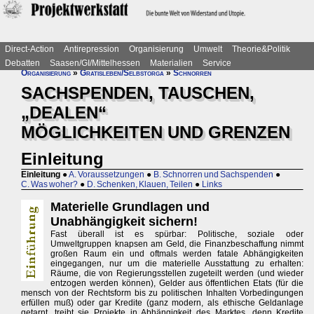
Direct-Action
Antirepression
Organisierung
Umwelt
Theorie&Politik
Debatten
Saasen/GI/Mittelhessen
Materialien
Service
Organisierung
»
Gratisleben/Selbstorga
»
Schnorren
SACHSPENDEN, TAUSCHEN,
„DEALEN“
MÖGLICHKEITEN UND GRENZEN
Einleitung
Einleitung
●
A. Voraussetzungen
●
B. Schnorren und Sachspenden
●
C. Was woher?
●
D. Schenken, Klauen, Teilen
●
Links
Materielle Grundlagen und
Unabhängigkeit sichern!
Fast überall ist es spürbar: Politische, soziale oder
Umweltgruppen knapsen am Geld, die Finanzbeschaffung nimmt
großen Raum ein und oftmals werden fatale Abhängigkeiten
eingegangen, nur um die materielle Ausstattung zu erhalten:
Räume, die von Regierungsstellen zugeteilt werden (und wieder
entzogen werden können), Gelder aus öffentlichen Etats (für die
mensch von der Rechtsform bis zu politischen Inhalten Vorbedingungen
erfüllen muß) oder gar Kredite (ganz modern, als ethische Geldanlage
getarnt, treibt sie Projekte in Abhängigkeit des Marktes, denn Kredite