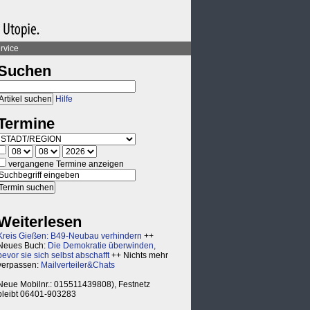
rvice
Suchen
Hilfe
Termine
vergangene Termine anzeigen
Weiterlesen
Kreis Gießen: B49-Neubau verhindern
++
Neues Buch:
Die Demokratie überwinden,
bevor sie sich selbst abschafft
++ Nichts mehr
verpassen:
Mailverteiler&Chats
Neue Mobilnr.: 015511439808), Festnetz
bleibt 06401-903283