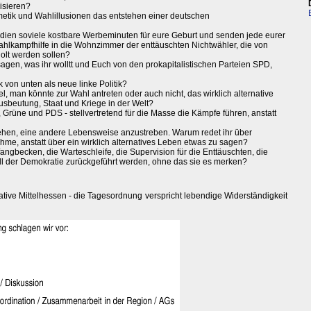
isieren?
metik und Wahlillusionen das entstehen einer deutschen
ien soviele kostbare Werbeminuten für eure Geburt und senden jede eurer
ahlkampfhilfe in die Wohnzimmer der enttäuschten Nichtwähler, die von
olt werden sollen?
 sagen, was ihr wolltt und Euch von den prokapitalistischen Parteien SPD,
 von unten als neue linke Politik?
, man könnte zur Wahl antreten oder auch nicht, das wirklich alternative
usbeutung, Staat und Kriege in der Welt?
 Grüne und PDS - stellvertretend für die Masse die Kämpfe führen, anstatt
gehen, eine andere Lebensweise anzustreben. Warum redet ihr über
me, anstatt über ein wirklich alternatives Leben etwas zu sagen?
uffangbecken, die Warteschleife, die Supervision für die Enttäuschten, die
tall der Demokratie zurückgeführt werden, ohne das sie es merken?
ative Mittelhessen - die Tagesordnung verspricht lebendige Widerständigkeit