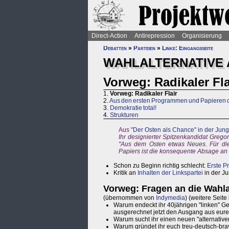
Direct-Action
Antirepression
Organisierung
Debatten
»
Parteien
»
Linke: Eingangsseite
WAHLALTERNATIVE 
Vorweg: Radikaler Fla
1.
Vorweg: Radikaler Flair
2.
Aus den ersten Programmen und Papieren d
3.
Demokratie total!
4.
Strukturen
Aus "
Der Osten als Chance" in der Jung
Ihr designierter Spitzenkandidat Grego
"Aus dem Osten etwas Neues. Für die
Papiers ist die konsequente Absage an 
Schon zu Beginn richtig schlecht:
Erste P
Kritik an
Inhalten der Linkspartei
in der Ju
Vorweg: Fragen an die Wahla
(übernommen von
Indymedia
) (weitere Seite
Warum endeckt ihr 40jährigen "linken" 
ausgerechnet jetzt den Ausgang aus eu
Warum sucht ihr einen neuen "alternati
Warum gründet ihr euch treu-deutsch-brav