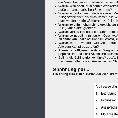
die Menschen zum Ungehorsam zu mobil
Warum verhindert ihr mit eurer Wahlarith
außerparlamentarischen Bewegung?
Warum schenken euch die etablierten Med
Alltagsweisheiten als quasi kostenlose W
euch wieder an die Wahlurnen zurückgeh
Warum seid ihr nicht in der Lage, klar zu
PDS, Grüne abzugrenzen?
Warum verkauft ihr deutsche Standortlogik
Warum vernebelt ihr mit eurem Geschwafel
Nachdenken über Sozialabbau, Profite, A
Warum wollt ihr wieder - wie Greenpeace,
Alle zum Kampf aufzurufen?
Alternativ heißt, einen anderen Weg zu 
populistische 10-Euro-Arztkosten-Rücknah
Seit ihr die Schillpartei von links? das A
nach einer alternativen Auszeit in den S
Spannung pur ...
Einladung zum ersten Treffen der Wahlaltern
...