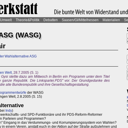
Umwelt
Theorie&Politik
Debatten
Saasen/GI/Mittelhessen
Materialien
Se
ASG (WASG)
ir
er Wahlalternative ASG
en Welt,
28.7.2005 (S. 1)
r Gysi stellte dazu am Mittwoch in Berlin ein Programm unter dem Titel
 ganze Republik. Die Linkspartei.PDS" vor. Der Grundgedanke des
die alte Bundesrepublik und ihre Gesellschaftsgestaltung.
rogrammentwürfe
der WASG
ngen Welt, 2.8.2005 (S. 15)
lternative
 bei
Indy
)
Gewerkschafts- und SPD-Funktionäre und ihr PDS-Reform-Reformer
ren Parteien und Programmen?
ven" Eingang in das Verdummungs- und Korrumpierungssystem von Wahlen?
 in einem Verein, anstatt euch in der Aktion auf der Straße aufzulehnen und