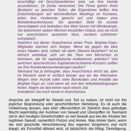
beschäftigt mit Gerichtsverfahren sind, um ihre Hunde
auszuführen, 16 Dollar berechnet. Die Firma gehört ihren
Besitzern zu gleichen Teilen, die Eigentümer treffen ihre
Entscheidungen auf wöchentlichen Meetings im Konsens,
teilen ihre Verdienste gerecht auf und haben eine
Betriebskrankenkasse. Sie spenden Geld für soziale
Gerechtigkeit und betreiben ihre Web-Server mit Windenergie.
Sie bekommen sieben Wochen bezahlten Urlaub, was sie nicht
nur anarchistisch aussehen lässt, sondern schlimmer:
europäisch.
Natürlich hat dieser Anarchismus einen Preis: Brighter-Days-
Mitglieder machen sich Sorgen. Wenn sie gegen die Idee
eines Staates sind, sollten sie dann Steuern bezahlen? Ist es
ethisch vertretbar, sich um die Tiere von Menschen zu
kümmern, die für kapitalistische Institutionen arbeiten? Von
welchem abscheulichen Kapitalistenschweine-Konzern sollten
sie ihre Krankenkassenleistungen kaufen?
Niemand hat je behauptet, dass Anarchismus leicht sei, aber
im Moment sieht er einfach besser aus als die Alternative.
Wegen ihrer Hunde rufen viele Bürokraten und Anwälte bei
Brighter Days an. Und wenn sie von den Arbeitsbedingungen
hören, fragen sie fast immer nach einem Job.
Investieren Sie noch heute in Anarchismus.
Anarchie als Inbegriff für Gewalt und Tod zu nutzen, ist nicht nur frei
jeglicher Begründung oder geschichtlichen Herleitung. Es ist auch die
Umkehrung dessen, was eher offensichtlich ist: Nämlich dass gefestigte
Macht regelmäßig der Auslöser von Gewalt und Übergriffen ist. Niemand
übt in den heutigen Gesellschaften so viel Gewalt aus wie die Inhaber der
legitimen Gewalt, namentlich Polizei und Armee. Was immer dann, wenn
die dort geschulte Verschleierung des eigenen Vorgehens mal nicht
klappt, als Einzelfall stilisiert wird, ist tatsächlich der Alltag: Demütigung,