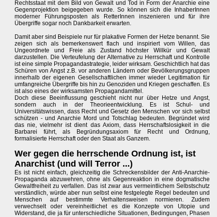
Rechtsstaat mit dem Bild von Gewalt und Tod in Form der Anarchie eine
Gegenprojektion beigegeben wurde. So können sich die InhaberInnen
moderner Führungsposten als RetterInnen inszenieren und für ihre
Übergriffe sogar noch Dankbarkeit erwarten.
Damit aber sind Beispiele nur für plakative Formen der Hetze benannt. Sie
zeigen sich als bemerkenswert flach und inspiriert vom Willen, das
Ungeordnete und Freie als Zustand höchster Willkür und Gewalt
darzustellen. Die Verteufelung der Alternative zu Herrschaft und Kontrolle
ist eine simple Propagandastrategie, leider wirksam. Geschichtlich hat das
Schüren von Angst z.B. vor anderen Ländern oder Bevölkerungsgruppen
innerhalb der eigenen Gesellschaftlichen immer wieder Legitimation für
umfangreiche Übergriffe bis hin zu Genoziden und Kriegen geschaffen. Es
ist also eines der wirksamsten Propagandamittel.
Doch diese Beeinflussung geschieht nicht nur über Hetze und Angst,
sondern auch in der Theorieentwicklung. Es ist Schul- und
Universitätswissen, dass Recht und Gesetz den Menschen vor sich selbst
schützen - und Anarchie Mord und Totschlag bedeuten. Begründet wird
das nie, vielmehr ist dient das Axiom, dass Herrschaftslosigkeit in die
Barbarei führt, als Begründungsaxiom für Recht und Ordnung,
formalisierte Herrschaft oder den Staat als Ganzem.
Wer gegen die herrschende Ordnung ist, ist
Anarchist (und will Terror ...)
Es ist nicht einfach, gleichzeitig die Schreckensbilder der Anti-Anarchie-
Propaganda abzuwehren, ohne als Gegenreaktion in eine dogmatische
Gewaltfreiheit zu verfallen. Das ist zwar aus vermeintlichem Selbstschutz
verständlich, würde aber nun selbst eine festgelegte Regel bedeuten und
Menschen auf bestimmte Verhaltensweisen normieren. Zudem
verwechselt oder vereinheitlichet es die Konzepte von Utopie und
Widerstand, die ja für unterschiedliche Situationen, Bedingungen, Phasen