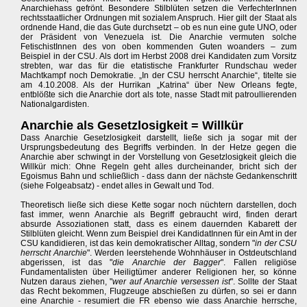
Anarchiehass gefrönt. Besondere Stilblüten setzen die VerfechterInnen
rechtsstaatlicher Ordnungen mit sozialem Anspruch. Hier gilt der Staat als
ordnende Hand, die das Gute durchsetzt – ob es nun eine gute UNO, oder
der Präsident von Venezuela ist. Die Anarchie vermuten solche
FetischistInnen des von oben kommenden Guten woanders – zum
Beispiel in der CSU. Als dort im Herbst 2008 drei Kandidaten zum Vorsitz
strebten, war das für die etatistische Frankfurter Rundschau weder
Machtkampf noch Demokratie. „In der CSU herrscht Anarchie“, titelte sie
am 4.10.2008. Als der Hurrikan „Katrina“ über New Orleans fegte,
entblößte sich die Anarchie dort als tote, nasse Stadt mit patroullierenden
Nationalgardisten.
Anarchie als Gesetzlosigkeit = Willkür
Dass Anarchie Gesetzlosigkeit darstellt, ließe sich ja sogar mit der
Ursprungsbedeutung des Begriffs verbinden. In der Hetze gegen die
Anarchie aber schwingt in der Vorstellung von Gesetzlosigkeit gleich die
Willkür mich: Ohne Regeln geht alles durcheinander, bricht sich der
Egoismus Bahn und schließlich - dass dann der nächste Gedankenschritt
(siehe Folgeabsatz) - endet alles in Gewalt und Tod.
Theoretisch ließe sich diese Kette sogar noch nüchtern darstellen, doch
fast immer, wenn Anarchie als Begriff gebraucht wird, finden derart
absurde Assoziationen statt, dass es einem dauernden Kabarett der
Stilblüten gleicht. Wenn zum Beispiel drei KandidatInnen für ein Amt in der
CSU kandidieren, ist das kein demokratischer Alltag, sondern "
in der CSU
herrscht Anarchie
". Werden leerstehende Wohnhäuser in Ostdeutschland
abgerissen, ist das "
die Anarchie der Bagger
". Fallen religiöse
Fundamentalisten über Heiligtümer anderer Religionen her, so könne
Nutzen daraus ziehen, "
wer auf Anarchie versessen ist
". Sollte der Staat
das Recht bekommen, Flugzeuge abschießen zu dürfen, so sei er dann
eine Anarchie - resumiert die FR ebenso wie dass Anarchie herrsche,