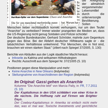
die Aneignung
der allmählich
vergammelnder
Lebensmittel
durch die
unterversorgte
Bevölkerung.
Sollen
Menschen lieber rechtstaatlich korrekt verhungern, nur um den Teufel
"Anarchie" zu vertreiben? Immer wieder prangerten die Medien an, dass
die US-Regierung nicht genug Soldaten und Polizei schickte!
Der deutsche Bundeskanzler, Gerhard Schröder, mahnte zum Gegenkurs
gegen das Böse. Bei der Abfahrt deutscher Hilfsteams sagte er - die
tatsächlichen Verhältnisse umkehrend: "Für Menschen, die in Not sind,
brauchen wir einen starken Staat." (zitiert nach Spiegel 37/2005, S. 130)
Berichte von Abläufen aus der Logik staatlicher Macht heraus:
Infoseite
zu Katrina und seltsamen Hilfsstrategien
Rechts: Ausschnitt aus dem Spiegel Nr. 37/21005 (S. 10)
Positionen gegen diese Manipulation und mehr:
Keine Anarchie in New Orleans
(Indymedia)
Stellungnahme von AnarchistInnen der Region
(Indymedia)
Im Original: Gassi gehen als Anarchie
Kolumne "Die Anarchie lebt" von Marcia Pally, in:
FR, 7.7.2011
(S. 10)
Der Kapitalismus in den USA schliddert von einer Krise in
die nächste. Die Hoffnung ruht auf Firmen wie Brighter
Days.
Der Cowboy-Kapitalismus in Amerika ist einfach nicht mehr
das, was er mal war. Toxische Investments und gerichtliche