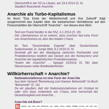
Überschrift in der SZ zu Libyen, am 19.4.2014 (S. 4)
Staatlich finanzierte Anarchie
Anarchie als Turbo-Kapitalismus
Im Buch "Das Ende der Weltwirtschaft und ihre Zukunft" trägt
ausgerechnet das Kapitel über die barbarischen Verhältnisse auf den
Finanzmärkten die Überschrift "Anarchie" - nur dieses eine Wort.
Text von Frank Nestler in der FAZ, 4.1.2014 (S. 18)
Der Libertarismus ist so extrem, dass erschon fast eine Form
von Anarchismus ist, also des totalen Chaos.
Im Text "Geschmähte Exporte" über Deutschlands
Außenhandel, in: Junge Welt, 9.2.2018 (S. 9)
Deshalb gilt bei der Abwägung zwischen Freihandel und
Protektionismus letztlich das Gesetz von der Konkurrenz und
Anarchie der kapitalistischen Produktionsweise ...
"
Inseln der Anarchie
" ... Spiegel 15/2016 (S. 58) über
Steueroasen voller Briefkastenfirmen
Willkürherrschaft = Anarchie?
Nationalsozialismus ist eine Form der Anarchie
Aus dem Vorwort "Bemerkung zum Namen Behemoth" im Buch
"Behemoth" (S. 16)
Da wir glauben, daß der Nationalsozialismus ein Unstaat ist
oder sich dazu entwickelt, ein Chaos, eine herrschaft der
Gesetzlosigkeit und Anarchie ...
Anarchie mit Boss?