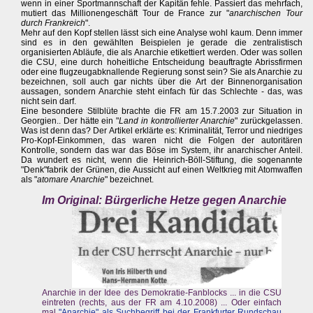
wenn in einer Sportmannschaft der Kapitän fehle. Passiert das mehrfach,
mutiert das Millionengeschäft Tour de France zur "
anarchischen Tour
durch Frankreich
".
Mehr auf den Kopf stellen lässt sich eine Analyse wohl kaum. Denn immer
sind es in den gewählten Beispielen je gerade die zentralistisch
organisierten Abläufe, die als Anarchie etikettiert werden. Oder was sollen
die CSU, eine durch hoheitliche Entscheidung beauftragte Abrissfirmen
oder eine flugzeugabknallende Regierung sonst sein? Sie als Anarchie zu
bezeichnen, soll auch gar nichts über die Art der Binnenorganisation
aussagen, sondern Anarchie steht einfach für das Schlechte - das, was
nicht sein darf.
Eine besondere Stilblüte brachte die FR am 15.7.2003 zur Situation in
Georgien.. Der hätte ein "
Land in kontrollierter Anarchie
" zurückgelassen.
Was ist denn das? Der Artikel erklärte es: Kriminalität, Terror und niedriges
Pro-Kopf-Einkommen, das waren nicht die Folgen der autoritären
Kontrolle, sondern das war das Böse im System, ihr anarchischer Anteil.
Da wundert es nicht, wenn die Heinrich-Böll-Stiftung, die sogenannte
"Denk"fabrik der Grünen, die Aussicht auf einen Weltkrieg mit Atomwaffen
als "
atomare Anarchie
" bezeichnet.
Im Original: Bürgerliche Hetze gegen Anarchie
Anarchie in der Idee des Demokratie-Fanblocks ... in die CSU
eintreten (rechts, aus der FR am 4.10.2008) ... Oder einfach
mal
"Anarchie" als Suchbegriff bei der Frankfurter Rundschau