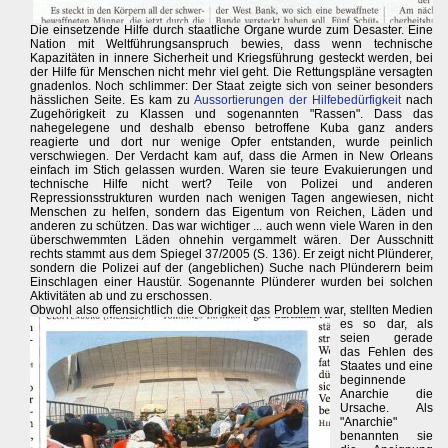
Die einsetzende Hilfe durch staatliche Organe wurde zum Desaster. Eine
Nation mit Weltführungsanspruch bewies, dass wenn technische
Kapazitäten in innere Sicherheit und Kriegsführung gesteckt werden, bei
der Hilfe für Menschen nicht mehr viel geht. Die Rettungspläne versagten
gnadenlos. Noch schlimmer: Der Staat zeigte sich von seiner besonders
hässlichen Seite. Es kam zu
Aussortierungen der Hilfebedürfigkeit
nach
Zugehörigkeit zu Klassen und sogenannten "Rassen". Dass das
nahegelegene und deshalb ebenso betroffene Kuba ganz anders
reagierte und dort nur wenige Opfer entstanden, wurde peinlich
verschwiegen. Der Verdacht kam auf, dass die Armen in New Orleans
einfach im Stich gelassen wurden. Waren sie teure Evakuierungen und
technische Hilfe nicht wert? Teile von Polizei und anderen
Repressionsstrukturen wurden nach wenigen Tagen angewiesen, nicht
Menschen zu helfen, sondern das Eigentum von Reichen, Läden und
anderen zu schützen. Das war wichtiger ... auch wenn viele Waren in den
überschwemmten Läden ohnehin vergammelt wären. Der Ausschnitt
rechts stammt aus dem Spiegel 37/2005 (S. 136). Er zeigt nicht Plünderer,
sondern die Polizei auf der (angeblichen) Suche nach Plünderern beim
Einschlagen einer Haustür. Sogenannte Plünderer wurden bei solchen
Aktivitäten ab und zu erschossen.
Obwohl also offensichtlich die Obrigkeit das Problem war,
stellten Medien
es so dar, als
seien gerade
das Fehlen des
Staates und eine
beginnende
Anarchie die
Ursache. Als
"Anarchie"
benannten sie