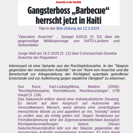
Titel in der
Bild-Zeitung am 12.3.2024
"
Operation Anarchie
" ... Spiegel 5/2016 (S. 52) über die
gegenseitige Militärspionage von NATO-Ländern und
Verbündeten
Junge Welt am 16.5.2020 (S. 12) über Coronaschutz-Gesetze
Anarchie der Regulation
Interessant ist eine Variante aus der Rechtsphilosophie. In der "
Skepsis
gegenüber der moralischen Autorität
" sei ein "
Keim von Anarchie und die
Bereitschaft zur Infragestellung der Richtigkeit autoritativ getroffener
Entscheide und zur Auflehnung gegen staatliche Obrigkeit
" zu erkennen.
Aus Kunz, Karl-Ludwig/Mona, Martino (2006):
"Rechtsphilosophie, Rechtstheorie, Rechtssozialogie", UTB
Haupt (S. 158)
Das Naturrecht erfährt damit eine individualistische Deutung.
Es beruht auf dem Anspruch auf Autonomie des
Vernunftwesens Mensch, weist diesem eine unverfügbare
menschliche Würde zu und appelliert an ihn, "mündig" selbst
zu prüfen, was als richtig gelten soll. Gegen Tendenzen zur
Fremdbestimmung wird die Eigenverantwortlichkeit bezüglich
Richtigkeitsvorstellungen betont. Dieses
Naturrechtsverständnis lebt von der Skepsis gegenüber der
moralischen Autorität vorgegebener Instanzen. Es trägt damit