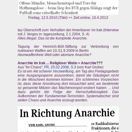
Freitag, 12.5.2010 (Titel) ++ Zeit online, 10.4.2013
taz-Überschrift zum Verhalten der Amerikaner im Irak (Interview
mit J. Verges in: tageszeitung, 2.1.2004, S. 4)
Alles illegal. Das ist die komplette Anarchie.
Tagung der Heinrich-Böll-Stiftung zur Verbreitung von
nuklearen Waffen am 10./11.9.2009 in Berlin
Atomwaffenfreie Welt oder atomare Anarchie?
Anarchie im Irak ... Religiöser Wahn = Anarchie???
Aus "Im Chaos",
FR, 25.02.2006, S.3
(von Karl Grobe)
Es ist ein Akt schierer Verzweiflung, am Tag des Freitagsgebets
eine Ausgangssperre anzuordnen, damit die Gläubigen nicht
in die Moscheen kommen können. Ein schlimmes Vorzeichen
ist, dass diese Anordnung dort missachtet wird, wo bestimmte
so genannte Milizen das Machtmonopol erobert haben. ... Und
dazu gehört die Folge der Herrschaftslosigkeit: Das
Aufkommen der Fundamental-Terroristen. Systematischer sind
selten Chaos und Anarchie erzeugt worden.