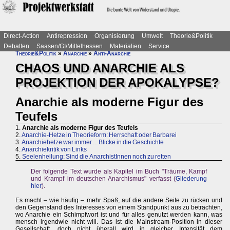
Direct-Action
Antirepression
Organisierung
Umwelt
Theorie&Politik
Debatten
Saasen/GI/Mittelhessen
Materialien
Service
Theorie&Politik
»
Anarchie
»
Anti-Anarchie
CHAOS UND ANARCHIE ALS
PROJEKTION DER APOKALYPSE?
Anarchie als moderne Figur des
Teufels
1.
Anarchie als moderne Figur des Teufels
2.
Anarchie-Hetze in Theorieform: Herrschaft oder Barbarei
3.
Anarchiehetze war immer ... Blicke in die Geschichte
4.
Anarchiekritik von Links
5.
Seelenheilung: Sind die AnarchistInnen noch zu retten
Der folgende Text wurde als Kapitel im Buch "Träume, Kampf
und Krampf im deutschen Anarchismus" verfasst (
Gliederung
hier
).
Es macht – wie häufig – mehr Spaß, auf die andere Seite zu rücken und
den Gegenstand des Interesses von einem Standpunkt aus zu betrachten,
wo Anarchie ein Schimpfwort ist und für alles genutzt werden kann, was
mensch irgendwie nicht will. Das ist die Mainstream-Position in dieser
Gesellschaft, doch nicht überall wird in gleicher Intensität dem