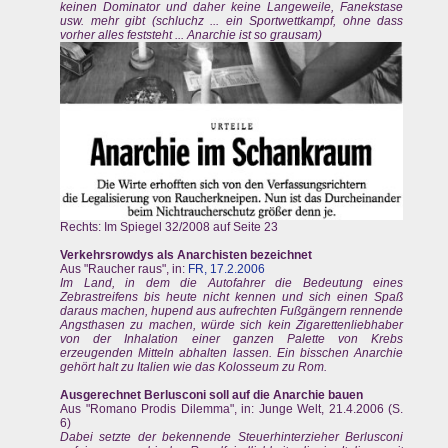
keinen Dominator und daher keine Langeweile, Fanekstase
usw. mehr gibt (schluchz ... ein Sportwettkampf, ohne dass
vorher alles feststeht ... Anarchie ist so grausam)
Rechts: Im Spiegel 32/2008 auf Seite 23
Verkehrsrowdys als Anarchisten bezeichnet
Aus "Raucher raus", in:
FR, 17.2.2006
Im Land, in dem die Autofahrer die Bedeutung eines
Zebrastreifens bis heute nicht kennen und sich einen Spaß
daraus machen, hupend aus aufrechten Fußgängern rennende
Angsthasen zu machen, würde sich kein Zigarettenliebhaber
von der Inhalation einer ganzen Palette von Krebs
erzeugenden Mitteln abhalten lassen. Ein bisschen Anarchie
gehört halt zu Italien wie das Kolosseum zu Rom.
Ausgerechnet Berlusconi soll auf die Anarchie bauen
Aus "Romano Prodis Dilemma", in: Junge Welt, 21.4.2006 (S.
6)
Dabei setzte der bekennende Steuerhinterzieher Berlusconi