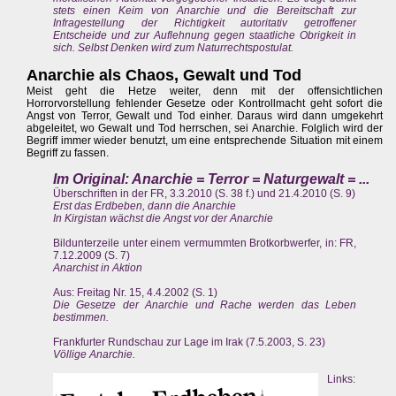
stets einen Keim von Anarchie und die Bereitschaft zur
Infragestellung der Richtigkeit autoritativ getroffener
Entscheide und zur Auflehnung gegen staatliche Obrigkeit in
sich. Selbst Denken wird zum Naturrechtspostulat.
Anarchie als Chaos, Gewalt und Tod
Meist geht die Hetze weiter, denn mit der offensichtlichen
Horrorvorstellung fehlender Gesetze oder Kontrollmacht geht sofort die
Angst von Terror, Gewalt und Tod einher. Daraus wird dann umgekehrt
abgeleitet, wo Gewalt und Tod herrschen, sei Anarchie. Folglich wird der
Begriff immer wieder benutzt, um eine entsprechende Situation mit einem
Begriff zu fassen.
Im Original: Anarchie = Terror = Naturgewalt = ...
Überschriften in der FR, 3.3.2010 (S. 38 f.) und 21.4.2010 (S. 9)
Erst das Erdbeben, dann die Anarchie
In Kirgistan wächst die Angst vor der Anarchie
Bildunterzeile unter einem vermummten Brotkorbwerfer, in: FR,
7.12.2009 (S. 7)
Anarchist in Aktion
Aus: Freitag Nr. 15, 4.4.2002 (S. 1)
Die Gesetze der Anarchie und Rache werden das Leben
bestimmen.
Frankfurter Rundschau zur Lage im Irak (7.5.2003, S. 23)
Völlige Anarchie.
Links: