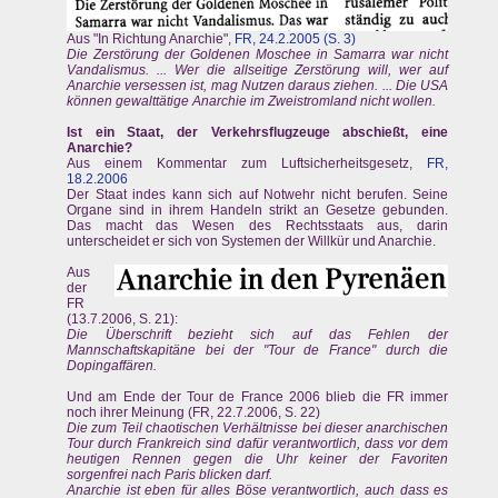
Aus "In Richtung Anarchie",
FR, 24.2.2005 (S. 3)
Die Zerstörung der Goldenen Moschee in Samarra war nicht
Vandalismus. ... Wer die allseitige Zerstörung will, wer auf
Anarchie versessen ist, mag Nutzen daraus ziehen. ... Die USA
können gewalttätige Anarchie im Zweistromland nicht wollen.
Ist ein Staat, der Verkehrsflugzeuge abschießt, eine
Anarchie?
Aus einem Kommentar zum Luftsicherheitsgesetz,
FR,
18.2.2006
Der Staat indes kann sich auf Notwehr nicht berufen. Seine
Organe sind in ihrem Handeln strikt an Gesetze gebunden.
Das macht das Wesen des Rechtsstaats aus, darin
unterscheidet er sich von Systemen der Willkür und Anarchie.
Aus
der
FR
(13.7.2006, S. 21):
Die Überschrift bezieht sich auf das Fehlen der
Mannschaftskapitäne bei der "Tour de France" durch die
Dopingaffären.
Und am Ende der Tour de France 2006 blieb die FR immer
noch ihrer Meinung (FR, 22.7.2006, S. 22)
Die zum Teil chaotischen Verhältnisse bei dieser anarchischen
Tour durch Frankreich sind dafür verantwortlich, dass vor dem
heutigen Rennen gegen die Uhr keiner der Favoriten
sorgenfrei nach Paris blicken darf.
Anarchie ist eben für alles Böse verantwortlich, auch dass es