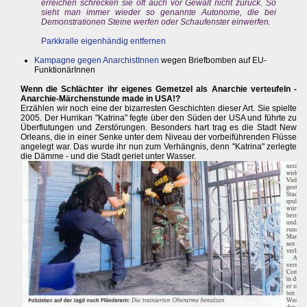
erreichen schrecken sie oft auch vor Gewalt nicht zurück. So
sieht man immer wieder so genannte Autonome, die bei
Demonstrationen Steine werfen oder Schaufenster einwerfen.
Parkkralle eigenhändig entfernen
Kampagne gegen AnarchistInnen
wegen Briefbomben auf EU-
FunktionärInnen
Wenn die Schlächter ihr eigenes Gemetzel als Anarchie verteufeln -
Anarchie-Märchenstunde made in USA!?
Erzählen wir noch eine der bizarresten Geschichten dieser Art. Sie spielte
2005. Der Hurrikan "Katrina" fegte über den Süden der USA und führte zu
Überflutungen und Zerstörungen. Besonders hart trag es die Stadt New
Orleans, die in einer Senke unter dem Niveau der vorbeiführenden Flüsse
angelegt war. Das wurde ihr nun zum Verhängnis, denn "Katrina" zerlegte
die Dämme - und die Stadt geriet unter Wasser.