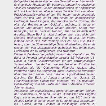
Bußgeldbescheide bestimmen das Geschäft – der Sündenlohn
für finanzielle Abenteuer. Ein besseres Angebot? Anarchismus.
Vielleicht assoziieren Sie den amerikanischen Ur-Kapitalismus
nicht mit Anarchismus. Aber schauen Sie sich doch einmal den
Präsidentschaftswahlkampf an. Wir haben noch anderthalb
Jahre vor uns, und es ist jetzt schon ein anarchistisches
Gedrängel. Newt Gingrich, der republikanische Cowboy, der
einst der Regierung den Geldhahn zudrehte, ist heute im
Rennen und morgen schon wieder draußen. Sarah Palin
behauptet, sie sei nicht im Rennen, aber sie ist auch nicht
draußen. Glenn Beck ist nicht draußen, aber auch nicht drin.
Michelle Bachmann scheint mehr drin zu sein, als irgend
jemand denkt. Und Mitt Romney versucht die Füße still zu
halten, aber die Obama-mäßige Gesundheitsreform, die er als
Gouverneur von Massachusetts aufgestellt hat, bringt seine
Partei dazu, ihn zu katapultieren, und zwar raus.
Während die Anarchie gedeiht, verdorrt der Kapitalismus. Die
Bank of America beispielsweise bezahlt 8,5 Milliarden US-
Dollar in einem Gerichtsverfahren für ihre cowboymäßigen
Schwindeleien. Sie dachten, sie würden einen Profitmacher
einkaufen, als sie Countrywide Financial kauften, aber
irgendwie haben sie übersehen, dass Countrywide Investoren
über den Wert seiner hoch riskanten Hypotheken-Anleihen
täuschte. Die Bank of America landete vor Gericht. 22
Finanzinstitutionen fühlten sich betrogen. Die 8,5-Milliarden-
Dollar-Zahlung wird alle Profite der Bank of America in diesem
Jahr vernichten.
Angesichts der kapitalistischen Ketzerverbrennungen gedeiht
der Anarchismus. Nehmen Sie die Hundesitter von Brighter
Days, ein anarchistisches Unternehmen, das 2010 mehr als
250000 Dollar verdiente, indem es für 30 Minuten Gassigehen
mit Hunden, deren Besitzer in Washington einfach zu