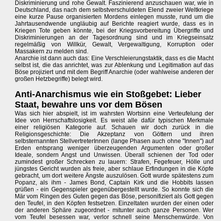
Diskriminierung und rohe Gewalt. Faszinierend anzuschauen war, wie in
Deutschland, das nach dem selbstverschuldeten Elend zweier Weltkriege
eine kurze Pause organisierten Mordens einlegen musste, rund um die
Jahrtausendwende ungläubig auf Berichte reagiert wurde, dass es in
Kriegen Tote geben könnte, bei der Kriegsvorbereitung Übergriffe und
Diskriminierungen an der Tagesordnung sind und im Kriegseinsatz
regelmäßig von Willkür, Gewalt, Vergewaltigung, Korruption oder
Massakern zu melden sind.
Anarchie ist dann auch das: Eine Verschleierungstaktik, dass es die Macht
selbst ist, die das anrichtet, was zur Ablenkung und Legitimation auf das
Böse projiziert und mit dem Begriff Anarchie (oder wahlweise anderen der
großen Hetzbegriffe) belegt wird.
Anti-Anarchismus wie ein Stoßgebet: Lieber
Staat, bewahre uns vor dem Bösen
Was sich hier abspielt, ist im wahrsten Wortsinn eine Verteufelung der
Idee von Herrschaftslosigkeit. Es weist alle dafür typischen Merkmale
einer religiösen Kategorie auf. Schauen wir doch zurück in die
Religionsgeschichte: Die Akzeptanz von Göttern und ihren
selbsternannten StellvertreterInnen (lange Phasen auch ohne "Innen") auf
Erden entsprang weniger überzeugenden Argumenten oder großer
Ideale, sondern Angst und Unwissen. Überall schienen der Tod oder
zumindest großer Schrecken zu lauern: Strafen, Fegefeuer, Hölle und
jüngstes Gericht wurden als freie, aber schlaue Erfindungen in die Köpfe
gebracht, um dort weitere Ängste auszulösen. Gott wurde spätestens zum
Popanz, als ihm - James Bond, Captain Kirk und die Hobbits lassen
grüßen - ein Gegenspieler gegenübergestellt wurde. So konnte sich die
Mär vom Ringen des Guten gegen das Böse, personifiziert als Gott gegen
den Teufel, in den Köpfen festsetzen. Einzeltaten wurden der einen oder
der anderen Sphäre zugeordnet - mitunter auch ganze Personen. Wer
vom Teufel besessen war, verlor schnell seine Menschenwürde. Von