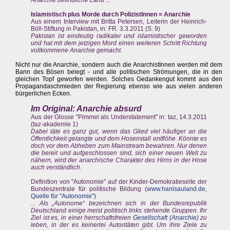
Anarchie befindliche Land ...
Islamistisch plus Morde durch PolizistInnen = Anarchie
Aus einem Interview mit Britta Petersen, Leiterin der Heinrich-
Böll-Stiftung in Pakistan, in: FR. 3.3.2011 (S. 9)
Pakistan ist eindeutig radikaler und islamistischer geworden
und hat mit dem jetzigen Mord einen weiteren Schritt Richtung
vollkommene Anarchie gemacht.
Nicht nur die Anarchie, sondern auch die AnarchistInnen werden mit dem
Bann des Bösen belegt - und alle politischen Strömungen, die in den
gleichen Topf geworfen werden. Solches Gedankengut kommt aus den
Propagandaschmieden der Regierung ebenso wie aus vielen anderen
bürgerlichen Ecken.
Im Original: Anarchie absurd
Aus der Glosse "Pimmel als Understatement" in: taz, 14.3.2011
(taz-akademie 1)
Dabei täte es ganz gut, wenn das Glied viel häufiger an die
Öffentlichkeit gelangte und dem Hosenstall entflöhe. Könnte es
doch vor dem Abheben zum Mainstream bewahren. Nur denen
die bereit und aufgeschlossen sind, sich einer neuen Welt zu
nähern, wird der anarchische Charakter des Hirns in der Hose
auch verständlich.
Definition von "Autonomie" auf der Kinder-Demokratieseite der
Bundeszentrale für politische Bildung (
www.hanisauland.de
,
Quelle für "Autonomie"
)
... Als „Autonome“ bezeichnen sich in der Bundesrepublik
Deutschland einige meist politisch links stehende Gruppen. Ihr
Ziel ist es, in einer herrschaftsfreien
Gesellschaft
(
Anarchie
) zu
leben, in der es keinerlei Autoritäten gibt. Um ihre Ziele zu