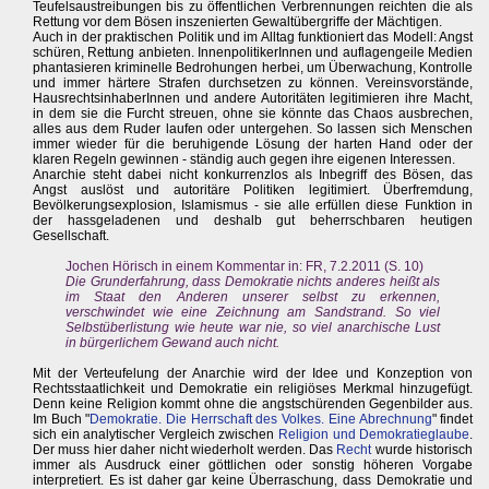
Teufelsaustreibungen bis zu öffentlichen Verbrennungen reichten die als
Rettung vor dem Bösen inszenierten Gewaltübergriffe der Mächtigen.
Auch in der praktischen Politik und im Alltag funktioniert das Modell: Angst
schüren, Rettung anbieten. InnenpolitikerInnen und auflagengeile Medien
phantasieren kriminelle Bedrohungen herbei, um Überwachung, Kontrolle
und immer härtere Strafen durchsetzen zu können. Vereinsvorstände,
HausrechtsinhaberInnen und andere Autoritäten legitimieren ihre Macht,
in dem sie die Furcht streuen, ohne sie könnte das Chaos ausbrechen,
alles aus dem Ruder laufen oder untergehen. So lassen sich Menschen
immer wieder für die beruhigende Lösung der harten Hand oder der
klaren Regeln gewinnen - ständig auch gegen ihre eigenen Interessen.
Anarchie steht dabei nicht konkurrenzlos als Inbegriff des Bösen, das
Angst auslöst und autoritäre Politiken legitimiert. Überfremdung,
Bevölkerungsexplosion, Islamismus - sie alle erfüllen diese Funktion in
der hassgeladenen und deshalb gut beherrschbaren heutigen
Gesellschaft.
Jochen Hörisch in einem Kommentar in: FR, 7.2.2011 (S. 10)
Die Grunderfahrung, dass Demokratie nichts anderes heißt als
im Staat den Anderen unserer selbst zu erkennen,
verschwindet wie eine Zeichnung am Sandstrand. So viel
Selbstüberlistung wie heute war nie, so viel anarchische Lust
in bürgerlichem Gewand auch nicht.
Mit der Verteufelung der Anarchie wird der Idee und Konzeption von
Rechtsstaatlichkeit und Demokratie ein religiöses Merkmal hinzugefügt.
Denn keine Religion kommt ohne die angstschürenden Gegenbilder aus.
Im Buch "
Demokratie. Die Herrschaft des Volkes. Eine Abrechnung
" findet
sich ein analytischer Vergleich zwischen
Religion und Demokratieglaube
.
Der muss hier daher nicht wiederholt werden. Das
Recht
wurde historisch
immer als Ausdruck einer göttlichen oder sonstig höheren Vorgabe
interpretiert. Es ist daher gar keine Überraschung, dass Demokratie und