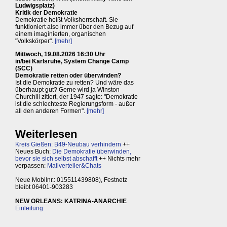
Ludwigsplatz)
Kritik der Demokratie
Demokratie heißt Volksherrschaft. Sie
funktioniert also immer über den Bezug auf
einem imaginierten, organischen
"Volkskörper".
[mehr]
Mittwoch, 19.08.2026 16:30 Uhr
in/bei Karlsruhe, System Change Camp
(SCC)
Demokratie retten oder überwinden?
Ist die Demokratie zu retten? Und wäre das
überhaupt gut? Gerne wird ja Winston
Churchill zitiert, der 1947 sagte: "Demokratie
ist die schlechteste Regierungsform - außer
all den anderen Formen".
[mehr]
Weiterlesen
Kreis Gießen: B49-Neubau verhindern
++
Neues Buch:
Die Demokratie überwinden,
bevor sie sich selbst abschafft
++ Nichts mehr
verpassen:
Mailverteiler&Chats
Neue Mobilnr.: 015511439808), Festnetz
bleibt 06401-903283
NEW ORLEANS: KATRINA-ANARCHIE
Einleitung