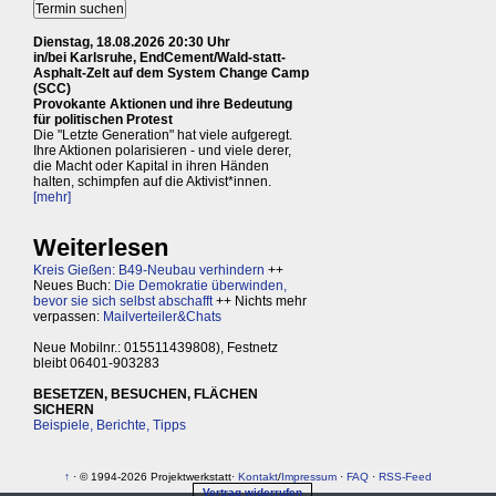
Dienstag, 18.08.2026 20:30 Uhr
in/bei Karlsruhe, EndCement/Wald-statt-
Asphalt-Zelt auf dem System Change Camp
(SCC)
Provokante Aktionen und ihre Bedeutung
für politischen Protest
Die "Letzte Generation" hat viele aufgeregt.
Ihre Aktionen polarisieren - und viele derer,
die Macht oder Kapital in ihren Händen
halten, schimpfen auf die Aktivist*innen.
[mehr]
Weiterlesen
Kreis Gießen: B49-Neubau verhindern
++
Neues Buch:
Die Demokratie überwinden,
bevor sie sich selbst abschafft
++ Nichts mehr
verpassen:
Mailverteiler&Chats
Neue Mobilnr.: 015511439808), Festnetz
bleibt 06401-903283
BESETZEN, BESUCHEN, FLÄCHEN
SICHERN
Beispiele, Berichte, Tipps
↑
· © 1994-2026 Projektwerkstatt·
Kontakt
/
Impressum
·
FAQ
·
RSS-Feed
Vertrag widerrufen