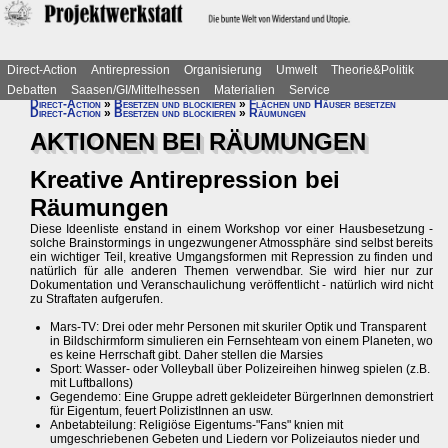
Direct-Action
Antirepression
Organisierung
Umwelt
Theorie&Politik
Debatten
Saasen/GI/Mittelhessen
Materialien
Service
Direct-Action
»
Besetzen und blockieren
»
Flächen und Häuser besetzen
Direct-Action
»
Besetzen und blockieren
»
Räumungen
AKTIONEN BEI RÄUMUNGEN
Kreative Antirepression bei
Räumungen
Diese Ideenliste enstand in einem Workshop vor einer Hausbesetzung -
solche Brainstormings in ungezwungener Atmossphäre sind selbst bereits
ein wichtiger Teil, kreative Umgangsformen mit Repression zu finden und
natürlich für alle anderen Themen verwendbar. Sie wird hier nur zur
Dokumentation und Veranschaulichung veröffentlicht - natürlich wird nicht
zu Straftaten aufgerufen.
Mars-TV: Drei oder mehr Personen mit skuriler Optik und Transparent
in Bildschirmform simulieren ein Fernsehteam von einem Planeten, wo
es keine Herrschaft gibt. Daher stellen die Marsies
Sport: Wasser- oder Volleyball über Polizeireihen hinweg spielen (z.B.
mit Luftballons)
Gegendemo: Eine Gruppe adrett gekleideter BürgerInnen demonstriert
für Eigentum, feuert PolizistInnen an usw.
Anbetabteilung: Religiöse Eigentums-"Fans" knien mit
umgeschriebenen Gebeten und Liedern vor Polizeiautos nieder und