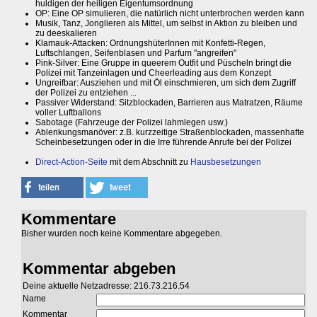
huldigen der heiligen Eigentumsordnung
OP: Eine OP simulieren, die natürlich nicht unterbrochen werden kann
Musik, Tanz, Jonglieren als Mittel, um selbst in Aktion zu bleiben und
zu deeskalieren
Klamauk-Attacken: OrdnungshüterInnen mit Konfetti-Regen,
Luftschlangen, Seifenblasen und Parfum "angreifen"
Pink-Silver: Eine Gruppe in queerem Outfit und Püscheln bringt die
Polizei mit Tanzeinlagen und Cheerleading aus dem Konzept
Ungreifbar: Ausziehen und mit Öl einschmieren, um sich dem Zugriff
der Polizei zu entziehen ...
Passiver Widerstand: Sitzblockaden, Barrieren aus Matratzen, Räume
voller Luftballons
Sabotage (Fahrzeuge der Polizei lahmlegen usw.)
Ablenkungsmanöver: z.B. kurzzeitige Straßenblockaden, massenhafte
Scheinbesetzungen oder in die Irre führende Anrufe bei der Polizei
Direct-Action-Seite
mit dem Abschnitt zu
Hausbesetzungen
Kommentare
Bisher wurden noch keine Kommentare abgegeben.
Kommentar abgeben
Deine aktuelle Netzadresse: 216.73.216.54
Name
Kommentar