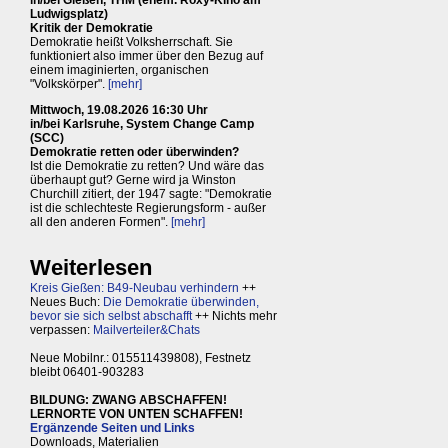
in/bei Gießen, THM (ehem. Roxy-Kino am
Ludwigsplatz)
Kritik der Demokratie
Demokratie heißt Volksherrschaft. Sie
funktioniert also immer über den Bezug auf
einem imaginierten, organischen
"Volkskörper".
[mehr]
Mittwoch, 19.08.2026 16:30 Uhr
in/bei Karlsruhe, System Change Camp
(SCC)
Demokratie retten oder überwinden?
Ist die Demokratie zu retten? Und wäre das
überhaupt gut? Gerne wird ja Winston
Churchill zitiert, der 1947 sagte: "Demokratie
ist die schlechteste Regierungsform - außer
all den anderen Formen".
[mehr]
Weiterlesen
Kreis Gießen: B49-Neubau verhindern
++
Neues Buch:
Die Demokratie überwinden,
bevor sie sich selbst abschafft
++ Nichts mehr
verpassen:
Mailverteiler&Chats
Neue Mobilnr.: 015511439808), Festnetz
bleibt 06401-903283
BILDUNG: ZWANG ABSCHAFFEN!
LERNORTE VON UNTEN SCHAFFEN!
Ergänzende Seiten und Links
Downloads, Materialien