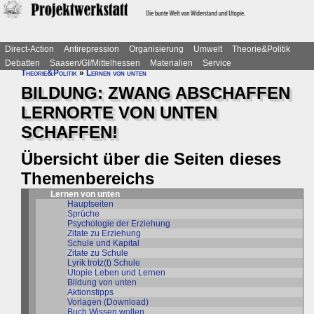
Direct-Action
Antirepression
Organisierung
Umwelt
Theorie&Politik
Debatten
Saasen/GI/Mittelhessen
Materialien
Service
Theorie&Politik
»
Lernen von unten
BILDUNG: ZWANG ABSCHAFFEN
LERNORTE VON UNTEN
SCHAFFEN!
Übersicht über die Seiten dieses
Themenbereichs
Lernen von unten
Hauptseiten
Sprüche
Psychologie der Erziehung
Zitate zu Erziehung
Schule und Kapital
Zitate zu Schule
Lyrik trotz(t) Schule
Utopie Leben und Lernen
Bildung von unten
Aktionstipps
Vorlagen (Download)
Buch Wissen wollen ...