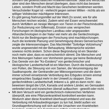
sondern die gesellschaftlichen Kräfteverhältnisse. Staat und Wirtschaft
aber sind den Menschen derart überlegen, dass nicht das bessere
Leben, sondern Profit und Macht das Geschehen bestimmen werden.
Versuchsleiter Kogel ist - vielleicht gegen seinen Willen - nichts als ein
williger Vollstrecker mächtigerer Interessen.
Es gibt genug Nahrungsmittel auf der Welt (2x soviel, wie für alle
Menschen reichen würde). Zudem wird viel Essen verschwendet
durch Verfüttern an riesige Mengen von Tieren in der Fleischindustrie.
Zur Reduzierung von Gifteinsatz, Erosion usw. versprechen
Forschungen im ökologischen Landbau oder angepassten
Allianztechnologien in der Natur viel mehr als die Gentechnologie.
Nicht nur die Bedingungen der Forschung sind machtdurchzogen.
Auch die konkrete Planung und Genehmigung dieses Genversuches
zeigte die Interessenslagen. Das Machtmittel "Sofortige Vollziehung"
wurde angewendet mit der Behauptung, Widersprüche würden
sowieso nichts ändern. Schon diese Begründung ist ein Skandal -
noch mehr aber, dass es wahrscheinlich stimmt. Die Menschen und
ihre Meinungen haben von Vornherein genau gar keine Bedeutung!
Das Gerede von der "Ko-Existenz" von gentechnischer und
ökologischer Landwirtschaft ist ein Märchen. Durch die Auskreuzung
von Pollen, die Streuung von von Samen, die Verunreinigung der
Saattransporte, der Gentransfer per Mikroorganismen und die dann
immer schnell einsetzende Verbreitung des Erbgutes ist kein einmal
eingebrachtes Saatgut mehr in der Umwelt zu stoppen. Eine
gentechnikfreie Landwirtschaft, Imkerei u.ä. gibt es dann nicht - das
beweisen längst die USA, Kanada und andere Länder, wo Gensaaten
verbreitet sind und inzwischen überall auftauchen - gewollt oder nicht.
Mit dem Versuch wird ein gentechnisch-risikoreiches Verfahren
überprüft, wie eine Plfanzenkrankheit kontrolliert werden kann.
Wodurch aber diese Krankheit überhaupt entstand und was die
Verbreitung mit Anbaubedingungen zu tun hat, bleibt außen vor.
Grundlagenforschung soll sich auf die Ursachen von Krankheiten