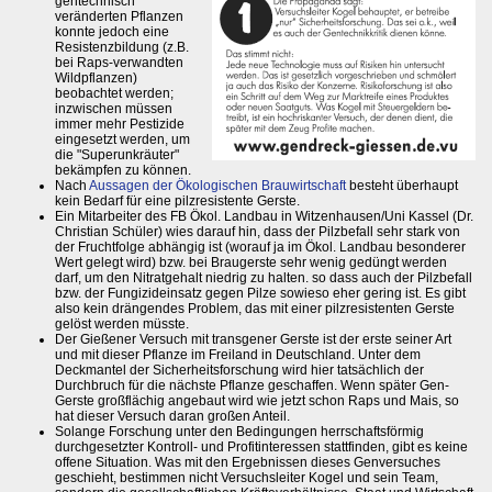
gentechnisch
veränderten Pflanzen
konnte jedoch eine
Resistenzbildung (z.B.
bei Raps-verwandten
Wildpflanzen)
beobachtet werden;
inzwischen müssen
immer mehr Pestizide
eingesetzt werden, um
die "Superunkräuter"
bekämpfen zu können.
Nach
Aussagen der Ökologischen Brauwirtschaft
besteht überhaupt
kein Bedarf für eine pilzresistente Gerste.
Ein Mitarbeiter des FB Ökol. Landbau in Witzenhausen/Uni Kassel (Dr.
Christian Schüler) wies darauf hin, dass der Pilzbefall sehr stark von
der Fruchtfolge abhängig ist (worauf ja im Ökol. Landbau besonderer
Wert gelegt wird) bzw. bei Braugerste sehr wenig gedüngt werden
darf, um den Nitratgehalt niedrig zu halten. so dass auch der Pilzbefall
bzw. der Fungizideinsatz gegen Pilze sowieso eher gering ist. Es gibt
also kein drängendes Problem, das mit einer pilzresistenten Gerste
gelöst werden müsste.
Der Gießener Versuch mit transgener Gerste ist der erste seiner Art
und mit dieser Pflanze im Freiland in Deutschland. Unter dem
Deckmantel der Sicherheitsforschung wird hier tatsächlich der
Durchbruch für die nächste Pflanze geschaffen. Wenn später Gen-
Gerste großflächig angebaut wird wie jetzt schon Raps und Mais, so
hat dieser Versuch daran großen Anteil.
Solange Forschung unter den Bedingungen herrschaftsförmig
durchgesetzter Kontroll- und Profitinteressen stattfinden, gibt es keine
offene Situation. Was mit den Ergebnissen dieses Genversuches
geschieht, bestimmen nicht Versuchsleiter Kogel und sein Team,