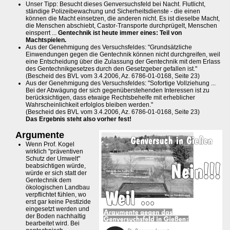
Unser Tipp: Besucht dieses Genversuchsfeld bei Nacht. Flutlicht,
ständige Polizeibewachung und Sicherheitsdienste - die einen
können die Macht einsetzen, die anderen nicht. Es ist dieselbe Macht,
die Menschen abschiebt, Castor-Transporte durchprügelt, Menschen
einsperrt ...
Gentechnik ist heute immer eines: Teil von
Machtspielen.
Aus der Genehmigung des Versuchsfeldes: "Grundsätzliche
Einwendungen gegen die Gentechnik können nicht durchgreifen, weil
eine Entscheidung über die Zulassung der Gentechnik mit dem Erlass
des Gentechnikgesetzes durch den Gesetzgeber gefallen ist."
(Bescheid des BVL vom 3.4.2006, Az. 6786-01-0168, Seite 23)
Aus der Genehmigung des Versuchsfeldes: "Sofortige Vollziehung ...
Bei der Abwägung der sich gegenüberstehenden Interessen ist zu
berücksichtigen, dass etwaige Rechtsbehelfe mit erheblicher
Wahrscheinlichkeit erfolglos bleiben werden."
(Bescheid des BVL vom 3.4.2006, Az. 6786-01-0168, Seite 23)
Das Ergebnis steht also vorher fest!
Argumente
Wenn Prof. Kogel
wirklich "präventiven
Schutz der Umwelt"
beabsichtigen würde,
würde er sich statt der
Gentechnik dem
ökologischen Landbau
verpflichtet fühlen, wo
erst gar keine Pestizide
eingesetzt werden und
der Boden nachhaltig
bearbeitet wird. Bei