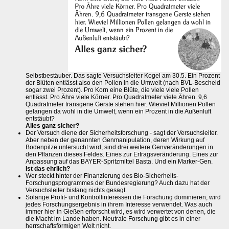
Selbstbestäuber. Das sagte Versuchsleiter Kogel am 30.5. Ein Prozent
der Blüten entlässt also den Pollen in die Umwelt (nach BVL-Bescheid
sogar zwei Prozent). Pro Korn eine Blüte, die viele viele Pollen
entlässt. Pro Ähre viele Körner. Pro Quadratmeter viele Ähren. 9,6
Quadratmeter transgene Gerste stehen hier. Wieviel Millionen Pollen
gelangen da wohl in die Umwelt, wenn ein Prozent in die Außenluft
entstäubt?
Alles ganz sicher?
Der Versuch diene der Sicherheitsforschung - sagt der Versuchsleiter.
Aber neben der genannten Genmanipulation, deren Wirkung auf
Bodenpilze untersucht wird, sind drei weitere Genveränderungen in
den Pflanzen dieses Feldes. Eines zur Ertragsveränderung. Eines zur
Anpassung auf das BAYER-Spritzmittel Basta. Und ein Marker-Gen.
Ist das ehrlich?
Wer steckt hinter der Finanzierung des Bio-Sicherheits-
Forschungsprogrammes der Bundesregierung? Auch dazu hat der
Versuchsleiter bislang nichts gesagt.
Solange Profit- und Kontrollinteressen die Forschung dominieren, wird
jedes Forschungsergebnis in ihrem Interesse verwendet. Was auch
immer hier in Gießen erforscht wird, es wird verwertet von denen, die
die Macht im Lande haben. Neutrale Forschung gibt es in einer
herrschaftsförmigen Welt nicht.