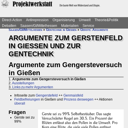
Direct-Action
Antirepression
Organisierung
Umwelt
Theorie&Politik
Debatten
Saasen/GI/Mittelhessen
Materialien
Service
Saasen/GI/Mittelhessen
»
Gentechnik in Gießen
»
Gerste: Argumente
ARGUMENTE ZUM GERSTENFELD
IN GIESSEN UND ZUR
GENTECHNIK
Argumente zum Gengersteversuch
in Gießen
1.
Argumente zum Gengersteversuch in Gießen
2.
Ausstellungen
3.
Links zu mehr Argumenten
Infoseite zum
Gengerstefeld
++
Genmaisfeld
Feldbefreiungen
in Gießen und
Prozess deswegen
++ Aktionen
überall
Fragen
Gerste sei zu
99%