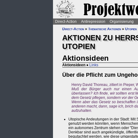
Direct-Action
Antirepression
Organisierung
Direct-Action
»
Thematische Aktionen
»
Utopien
AKTIONEN ZU HERRS
UTOPIEN
Aktionsideen
Aktionsideen
●
Links
Über die Pflicht zum Ungeh
Henry David Thoreau, zitiert in Pieper,
Muß der Bürger auch nur einen Au
überlassen? Ich finde, wir sollten ers
dem Gesetz pflegen, sondern vor der Ger
Wenn aber das Gesetz so beschaffen i
anderen macht, dann, sage ich, brich 
aufzuhalten.
Utopische Andeutungen in der Stadt: Mit 
genutzt werden könnten, wenn Menschen s
ein autonomes Zentrum stehen oder "Dies
Denkbar sind auch angekündigte, öffentli
begutachtet werden, wie diese umgestalt