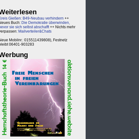
Weiterlesen
Kreis Gießen: B49-Neubau verhindern
++
Neues Buch:
Die Demokratie überwinden,
bevor sie sich selbst abschafft
++ Nichts mehr
verpassen:
Mailverteiler&Chats
Neue Mobilnr.: 015511439808), Festnetz
bleibt 06401-903283
Werbung