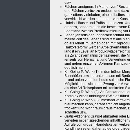
usw.
Flächen aneignen: In Manier von "Reclai
und Flächen zurück zu erobern und dazu 
ganz offensiv einladen, eine selbstbestim
verwirklicht werden könnten ... von Kunsta
Hotels, Häuser und Paläste besetzen: Un
erobern, sondern auch die beschissene Re
Leerstand zwecks Profitmaximierung vor 
Leben jenseits der Lohnarbeit schtbar m
meißte Zeit des Lebens sind fast alle Me
ob als Arbeit im Betrieb oder im "Reprod
Hartz-"Reform" werden Arbeitsverhältnisse 
längst ein Level an Produktivität erreicht 
als Zwangsverhältnis demaskieren, die Mö
jenseits von Herrschaft und Verwertung en
sind neben einzelnen Aktionen Kampagnen, 
deutlich mehr ...
Kill Going To Work (1): In den frühen Mor
Bahnhöfen usw. herunter lassen mit Sprüc
... und unten verteilen Leute satirische F
Möglichkeiten, sich dem Zwang zur Verwer
als eine Art Reiseplaner mit konkreten St
Kill Going To Work (2): An Fahrkartenauto
Komplex Arbeit anbringen ("Wie oft fährst 
Kill Going To Work (3): Infostand vorm Arb
blaumachen kann, garantiert nicht angen
"rocken" und Wohnraum draus machen, Bü
schrotten usw.
Gratis-Aktionen: Gratis-Fahrkarten oder
verteilen mit entsprechender inhaltlicher
Aufrufe von großen Handelsketten verbrei
KundInnen seien daher aufgefordert, irge