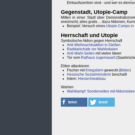
Einkaufszentren sind - und wer es dennoch 
Gegenstadt, Utopie-Camp
Mitten in einer Stadt über Demonstrationsr
erwünscht, alles gratis ... dazu Aktionen, Kun
Beispiel: Versuch eines
Utopie-Camps in
Herrschaft und Utopie
Symbolische Aktion gegen Herrschaft
Anti-Weihnachtsaktion in Gießen
Radikalschafe vor Wahllokalen
Anti-Wahl-Seiten
mit vielen Ideen
Tür vom
Rathaus zugemauert
(Saarbrücke
Eliten attackieren
Fischer mit
Kriegslärm
geweckt (
Bilder
)
Hessische Sozialministerin
beschallt
Intern:
Hierarchieabbau
Wahlen
Wahlkampf: Sonderseiten mit Aktionside