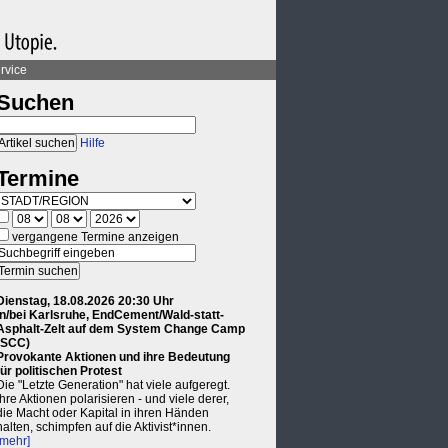
rvice
Suchen
Hilfe
Termine
vergangene Termine anzeigen
Dienstag, 18.08.2026 20:30 Uhr
in/bei Karlsruhe, EndCement/Wald-statt-
Asphalt-Zelt auf dem System Change Camp
(SCC)
Provokante Aktionen und ihre Bedeutung
für politischen Protest
Die "Letzte Generation" hat viele aufgeregt.
Ihre Aktionen polarisieren - und viele derer,
die Macht oder Kapital in ihren Händen
halten, schimpfen auf die Aktivist*innen.
[mehr]