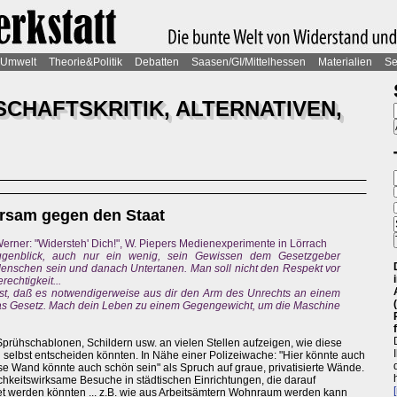
Umwelt
Theorie&Politik
Debatten
Saasen/GI/Mittelhessen
Materialien
Se
CHAFTSKRITIK, ALTERNATIVEN,
orsam gegen den Staat
 Werner: "Widersteh' Dich!", W. Piepers Medienexperimente in Lörrach
genblick, auch nur ein wenig, sein Gewissen dem Gesetzgeber
t Menschen sein und danach Untertanen. Man soll nicht den Respekt vor
echtigkeit...
st, daß es notwendigerweise aus dir den Arm des Unrechts an einem
das Gesetz. Mach dein Leben zu einem Gegengewicht, um die Maschine
Sprühschablonen, Schildern usw. an vielen Stellen aufzeigen, wie diese
elbst entscheiden könnten. In Nähe einer Polizeiwache: "Hier könnte auch
e Wand könnte auch schön sein" als Spruch auf graue, privatisierte Wände.
chkeitswirksame Besuche in städtischen Einrichtungen, die darauf
et werden könnten ... z.B. wie aus Arbeitsämtern Wohnraum werden kann