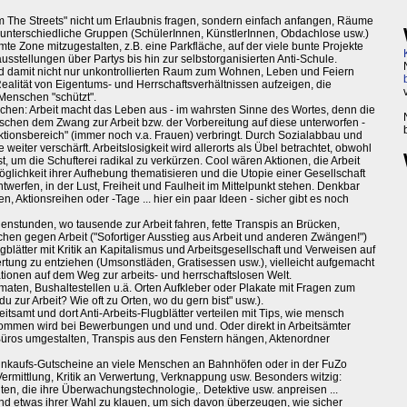
m The Streets" nicht um Erlaubnis fragen, sondern einfach anfangen, Räume
unterschiedliche Gruppen (SchülerInnen, KünstlerInnen, Obdachlose usw.)
mte Zone mitzugestalten, z.B. eine Parkfläche, auf der viele bunte Projekte
usstellungen über Partys bis hin zur selbstorganisierten Anti-Schule.
d damit nicht nur unkontrollierten Raum zum Wohnen, Leben und Feiern
alität von Eigentums- und Herrschaftsverhältnissen aufzeigen, die
Menschen "schützt".
achen: Arbeit macht das Leben aus - im wahrsten Sinne des Wortes, denn die
nschen dem Zwang zur Arbeit bzw. der Vorbereitung auf diese unterworfen -
uktionsbereich" (immer noch v.a. Frauen) verbringt. Durch Sozialabbau und
weiter verschärft. Arbeitslosigkeit wird allerorts als Übel betrachtet, obwohl
ist, um die Schufterei radikal zu verkürzen. Cool wären Aktionen, die Arbeit
glichkeit ihrer Aufhebung thematisieren und die Utopie einer Gesellschaft
twerfen, in der Lust, Freiheit und Faulheit im Mittelpunkt stehen. Denkbar
Aktionsreihen oder -Tage ... hier ein paar Ideen - sicher gibt es noch
genstunden, wo tausende zur Arbeit fahren, fette Transpis an Brücken,
hen gegen Arbeit ("Sofortiger Ausstieg aus Arbeit und anderen Zwängen!")
lugblätter mit Kritik an Kapitalismus und Arbeitsgesellschaft und Verweisen auf
tung zu entziehen (Umsonstläden, Gratisessen usw.), vielleicht aufgemacht
ationen auf dem Weg zur arbeits- und herrschaftslosen Welt.
maten, Bushaltestellen u.ä. Orten Aufkleber oder Plakate mit Fragen zum
du zur Arbeit? Wie oft zu Orten, wo du gern bist" usw.).
eitsamt und dort Anti-Arbeits-Flugblätter verteilen mit Tips, wie mensch
ommen wird bei Bewerbungen und und und. Oder direkt in Arbeitsämter
ros umgestalten, Transpis aus den Fenstern hängen, Aktenordner
 Einkaufs-Gutscheine an viele Menschen an Bahnhöfen oder in der FuZo
 Vermittlung, Kritik an Verwertung, Verknappung usw. Besonders witzig:
ten, die ihre Überwachungstechnologie,. Detektive usw. anpreisen ...
nd etwas ihrer Wahl zu klauen, um sich davon überzeugen, wie sicher