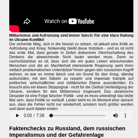
Militarismus und Aufrüstung sind immer falsch: Für eine klare Haltung
im Ukraine-Konflikt!
Der sicherste Weg, sich in die Nessel zu setzen, ist aktuell eine Kritik an
Aufrüstung und Krieg. Notwendig bleibt diese trotzdem - und es ist nicht
das erste Mal, dass gerade in Zeiten diskursiver Gleichschaltung des
Denkens die abweichende Sicht lauter werden muss. Denn so
nachvollziehbar es ist, dass sich die ein gutes Leben wünschenden
Menschen und die an Machterhalt interessierte Regierung samt ihren
vielfach problematischen Unterstützer*innen gegen den russischen Angriff
wehren, so war es immer falsch und ein Grund für den Krieg, ständig
aufzurüsten, mit den Säbeln zu rasseln und imperiale Kämpfe auf
politischer, wirtschaftlicher und militärischer Ebene auszufechten. Es
braucht also ein klares Stoppsignal - nicht für die (Selbst-)Verteidigung der
Ukraine, sondern für den Militarismus insgesamt. Das ukrainische
Desaster ist eine Folge falscher Politik - und es muss unbedingt das letzte
Mal sein, dass Politik so verläuft. Leider sieht es im Moment eher danach
aus, dass die Fehler nicht nur wiederholt, sondern noch größer werden
und dann auch fataler enden.
Faktenchecks zu Russland, dem russischen
Imperalismus und der Gefahrenlage