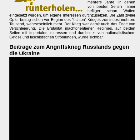
mehrere Jahre, in denen
von beiden Seiten immer
heftiger schon Waffen
eingesetzt wurden, um eigene Interessen durchzusetzen. Die Zahl ziviler
Opfer betrug schon vor Beginn des "echten" Krieges zumindest mehrere
Tausend, wahrscheinlich mehr. Der Krieg war damit auch das Ende von
Verschleierung. Die Brutalität machtorientierter Regimes, auf beiden
Seiten mit imperialen Interessen und durchsetzt von nationalistischem
Getöse und faschistischen Strömungen, wurde sichtbar.
Beiträge zum Angriffskrieg Russlands gegen
die Ukraine