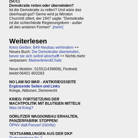
(SCC)
Demokratie retten oder überwinden?
Ist die Demokratie zu retten? Und wäre das
überhaupt gut? Gerne wird ja Winston
Churchill zitiert, der 1947 sagte: "Demokratie
ist die schlechteste Regierungsform - außer
all den anderen Formen".
[mehr]
Weiterlesen
Kreis Gießen: B49-Neubau verhindern
++
Neues Buch:
Die Demokratie überwinden,
bevor sie sich selbst abschafft
++ Nichts mehr
verpassen:
Mailverteiler&Chats
Neue Mobilnr.: 015511439808), Festnetz
bleibt 06401-903283
NO LAW NO WAR - ANTIKRIEGSSEITE
Ergänzende Seiten und Links
Kriege, Aktionen, Demorecht
KRIEG: FORTSETZUNG DER
MACHTPOLITIK MIT BLUTIGEN MITTELN
Was ist Krieg?
GÖRLITZER WAGGONBAU ERHALTEN,
PANZERFABRIK STOPPEN!
ÖPNV statt Panzer! (Görlitz)
TEXTSAMMLUNGEN AUS DER DKP