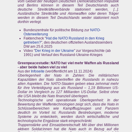
vom Gebiet der heutigen Deutschen Demokratischen Republik
und Berlins können in diesem Teil Deutschlands auch
deutsche Streitkräfteverbände stationiert werden, [...].
Ausländische Streitkräfte und Atomwaffen oder deren Träger
werden in diesem Teil Deutschlands weder stationiert noch
dorthin verlegt.
Bundeszentrale für politische Bildung zur
NATO-
Osterweiterung
Faktencheck "
Hat die NATO Russland in den Krieg
getrieben?
", des deutschen offiziellen Auslandssenders
DW am 25.6.2025
Video "
Der Krieg in der Ukraine
" zur Vorgeschichte (ab
1991) und Verlauf des Russland-Ukraine-Krieges
Greenpeacestudie: NATO hat viel mehr Waffen als Russland
- aber beide haben viel zu viel
Aus der
Infoseite
(veröffentlicht am 11.11.2024)
Überlegenheit der Nato in Zahlen: Die militärischen
Kapazitäten der Nato übertreffen die Russlands in nahezu
allen Aspekten. Die NATO-Staaten geben etwa zehnmal mehr
für ihre Verteidigung aus als Russland – 1,19 Billionen US-
Dollar im Vergleich zu 127 Milliarden US-Dollar. Selbst ohne
die USA bleibt die Nato finanziell überlegen.
Technologische und operationale Überlegenheit: In der
Bewertung der Waffentechnologien zeigt sich, dass die Nato in
Schlüsselbereichen wie Kampfflugzeugen und Panzern
deutlich im Vorteil ist. Russlands Bestrebungen, moderne
Systeme zu entwickeln, werden durch wirtschaftliche und
technologische Engpässe stark eingeschränkt.
Truppenstärke und Einsatzbereitschaft: Mit über drei Millionen
aktiven Soldat:innen hat die Nato auch in Bezug auf die