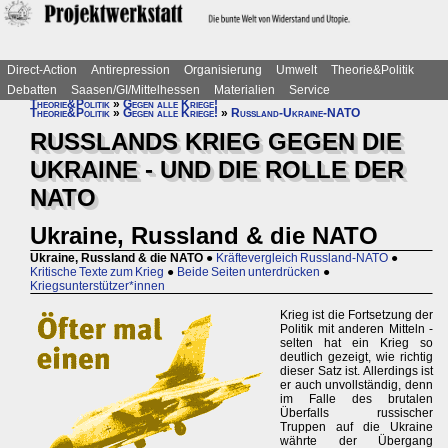
Direct-Action
Antirepression
Organisierung
Umwelt
Theorie&Politik
Debatten
Saasen/GI/Mittelhessen
Materialien
Service
Theorie&Politik
»
Gegen alle Kriege!
Theorie&Politik
»
Gegen alle Kriege!
»
Russland-Ukraine-NATO
RUSSLANDS KRIEG GEGEN DIE
UKRAINE - UND DIE ROLLE DER
NATO
Ukraine, Russland & die NATO
Ukraine, Russland & die NATO
●
Kräftevergleich Russland-NATO
●
Kritische Texte zum Krieg
●
Beide Seiten unterdrücken
●
Kriegsunterstützer*innen
Krieg ist die Fortsetzung der
Politik mit anderen Mitteln -
selten hat ein Krieg so
deutlich gezeigt, wie richtig
dieser Satz ist. Allerdings ist
er auch unvollständig, denn
im Falle des brutalen
Überfalls russischer
Truppen auf die Ukraine
währte der Übergang