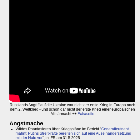
Russlands Angriff auf die Ukraine war nicht der erste Krieg in Europa nach
dem 2. Weltkrieg - und schon gar nicht der erste Krieg einer europäischen
Militärmacht ++
Extraseite
Angstmache
Wildes Phantasieren über Kriegspläne im Bericht "
Generalleutnant
mahnt: Putins Streitkräfte bereiten sich auf eine Auseinandersetzung
mit der Nato vor
“, in: FR am 31.5.2025