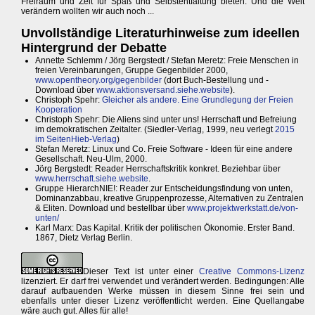
Freiraum und Zeit für Spaß und Selbstentfaltung bieten. Und die Welt
verändern wollten wir auch noch ...
Unvollständige Literaturhinweise zum ideellen
Hintergrund der Debatte
Annette Schlemm / Jörg Bergstedt / Stefan Meretz: Freie Menschen in
freien Vereinbarungen, Gruppe Gegenbilder 2000,
www.opentheory.org/gegenbilder
(dort Buch-Bestellung und -
Download über
www.aktionsversand.siehe.website
).
Christoph Spehr:
Gleicher als andere. Eine Grundlegung der Freien
Kooperation
Christoph Spehr: Die Aliens sind unter uns! Herrschaft und Befreiung
im demokratischen Zeitalter. (Siedler-Verlag, 1999, neu verlegt
2015
im SeitenHieb-Verlag
)
Stefan Meretz: Linux und Co. Freie Software - Ideen für eine andere
Gesellschaft. Neu-Ulm, 2000.
Jörg Bergstedt: Reader Herrschaftskritik konkret. Beziehbar über
www.herrschaft.siehe.website
.
Gruppe HierarchNIE!: Reader zur Entscheidungsfindung von unten,
Dominanzabbau, kreative Gruppenprozesse, Alternativen zu Zentralen
& Eliten. Download und bestellbar über
www.projektwerkstatt.de/von-
unten/
Karl Marx: Das Kapital. Kritik der politischen Ökonomie. Erster Band.
1867, Dietz Verlag Berlin.
Dieser Text ist unter einer
Creative Commons-Lizenz
lizenziert. Er darf frei verwendet und verändert werden. Bedingungen: Alle
darauf aufbauenden Werke müssen in diesem Sinne frei sein und
ebenfalls unter dieser Lizenz veröffentlicht werden. Eine Quellangabe
wäre auch gut. Alles für alle!