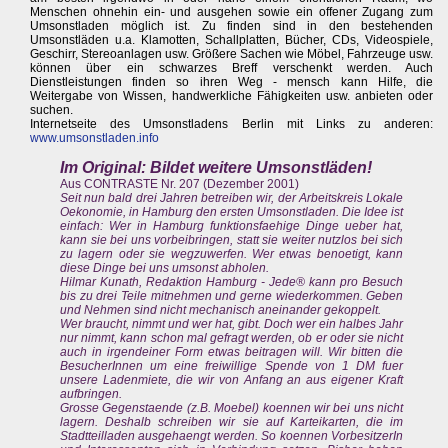
Menschen ohnehin ein- und ausgehen sowie ein offener Zugang zum
Umsonstladen möglich ist. Zu finden sind in den bestehenden
Umsonstläden u.a. Klamotten, Schallplatten, Bücher, CDs, Videospiele,
Geschirr, Stereoanlagen usw. Größere Sachen wie Möbel, Fahrzeuge usw.
können über ein schwarzes Breff verschenkt werden. Auch
Dienstleistungen finden so ihren Weg - mensch kann Hilfe, die
Weitergabe von Wissen, handwerkliche Fähigkeiten usw. anbieten oder
suchen.
Internetseite des Umsonstladens Berlin mit Links zu anderen:
www.umsonstladen.info
Im Original: Bildet weitere Umsonstläden!
Aus CONTRASTE Nr. 207 (Dezember 2001)
Seit nun bald drei Jahren betreiben wir, der Arbeitskreis Lokale
Oekonomie, in Hamburg den ersten Umsonstladen. Die Idee ist
einfach: Wer in Hamburg funktionsfaehige Dinge ueber hat,
kann sie bei uns vorbeibringen, statt sie weiter nutzlos bei sich
zu lagern oder sie wegzuwerfen. Wer etwas benoetigt, kann
diese Dinge bei uns umsonst abholen.
Hilmar Kunath, Redaktion Hamburg - Jede® kann pro Besuch
bis zu drei Teile mitnehmen und gerne wiederkommen. Geben
und Nehmen sind nicht mechanisch aneinander gekoppelt.
Wer braucht, nimmt und wer hat, gibt. Doch wer ein halbes Jahr
nur nimmt, kann schon mal gefragt werden, ob er oder sie nicht
auch in irgendeiner Form etwas beitragen will. Wir bitten die
BesucherInnen um eine freiwillige Spende von 1 DM fuer
unsere Ladenmiete, die wir von Anfang an aus eigener Kraft
aufbringen.
Grosse Gegenstaende (z.B. Moebel) koennen wir bei uns nicht
lagern. Deshalb schreiben wir sie auf Karteikarten, die im
Stadtteilladen ausgehaengt werden. So koennen VorbesitzerIn