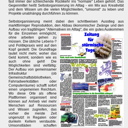
fast immer der schleichende Rückkehr ins "normale" Leben gehört. Das
Gegenmittel heißt Selbstorganisierung im Alltag - ein Mix aus Kreativität
und dem Wissen um die vielen Möglichkeiten, "umsonst" zu leben und
Projekte unabhängig durchführen zu können.
Selbstorganisierung meint dabei den schrittweisen Ausstieg aus
marktförmiger Reproduktion, den Abbau ökonomischer Zwänge und den
Aufbau von tragfähigen "Alternativen im Alltag", die ein gutes Auskommen
für die Einzelnen ermöglicht,
ohne arbeiten gehen zu
müssen. Die übliche Lebens-?
und Politikpraxis wird auf den
Kopf gestellt: Die Grundfrage
lautet nicht mehr, woher das
Geld kommt, sondern wie es
auch ohne geht! Die
Möglichkeiten sind vielfältig:
Der Aufbau von gemeinsamer
Infrastruktur (ob
Gemeinschaftsbibliotheken,
Fahrradwerkstätten oder
Computerräume) schafft sofort
einen ungemeinen Reichtum.
Wo diese Orte als offene
Plattformen organisiert sind
können auf Anhieb viel mehr
Menschen auf Ressourcen
und Wissen zugreifen, das
vorher die meiste Zeit
ungenutzt in Regalen oder
dunkeln Kellern verstaubte.
Umsonstläden schaffen