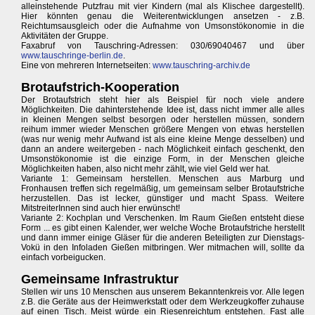
alleinstehende Putzfrau mit vier Kindern (mal als Klischee dargestellt).
Hier könnten genau die Weiterentwicklungen ansetzen - z.B.
Reichtumsausgleich oder die Aufnahme von Umsonstökonomie in die
Aktivitäten der Gruppe.
Faxabruf von Tauschring-Adressen: 030/69040467 und über
www.tauschringe-berlin.de
.
Eine von mehreren Internetseiten:
www.tauschring-archiv.de
Brotaufstrich-Kooperation
Der Brotaufstrich steht hier als Beispiel für noch viele andere
Möglichkeiten. Die dahinterstehende Idee ist, dass nicht immer alle alles
in kleinen Mengen selbst besorgen oder herstellen müssen, sondern
reihum immer wieder Menschen größere Mengen von etwas herstellen
(was nur wenig mehr Aufwand ist als eine kleine Menge desselben) und
dann an andere weitergeben - nach Möglichkeit einfach geschenkt, den
Umsonstökonomie ist die einzige Form, in der Menschen gleiche
Möglichkeiten haben, also nicht mehr zählt, wie viel Geld wer hat.
Variante 1: Gemeinsam herstellen. Menschen aus Marburg und
Fronhausen treffen sich regelmäßig, um gemeinsam selber Brotaufstriche
herzustellen. Das ist lecker, günstiger und macht Spass. Weitere
MitstreiterInnen sind auch hier erwünscht!
Variante 2: Kochplan und Verschenken. Im Raum Gießen entsteht diese
Form ... es gibt einen Kalender, wer welche Woche Brotaufstriche herstellt
und dann immer einige Gläser für die anderen Beteiligten zur Dienstags-
Vokü in den Infoladen Gießen mitbringen. Wer mitmachen will, sollte da
einfach vorbeigucken.
Gemeinsame Infrastruktur
Stellen wir uns 10 Menschen aus unserem Bekanntenkreis vor. Alle legen
z.B. die Geräte aus der Heimwerkstatt oder dem Werkzeugkoffer zuhause
auf einen Tisch. Meist würde ein Riesenreichtum entstehen. Fast alle