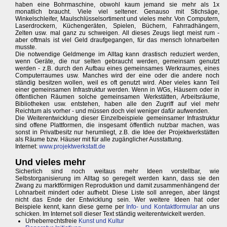
haben eine Bohrmaschine, obwohl kaum jemand sie mehr als 1x
monatlich braucht. Viele viel seltener. Genauso mit Stichsäge,
Winkelschleifer, Maulschlüsselsortiment und vieles mehr. Von Computern,
Laserdrockern, Küchengeräten, Spielen, Büchern, Fahrradhängern,
Zelten usw. mal ganz zu schweigen. All dieses Zeugs liegt meist rum -
aber oftmals ist viel Geld draufgegangen, für das mensch lohnarbeiten
musste.
Die notwendige Geldmenge im Alltag kann drastisch reduziert werden,
wenn Geräte, die nur selten gebraucht werden, gemeinsam genutzt
werden - z.B. durch den Aufbau eines gemeinsames Werkraumes, eines
Computerraumes usw. Manches wird der eine oder die andere noch
ständig besitzen wollen, weil es oft genutzt wird. Aber vieles kann Teil
einer gemeinsamen Infrastruktur werden. Wenn in WGs, Häusern oder in
öffentlichen Räumen solche gemeinsamen Werkstätten, Arbeitsräume,
Bibliotheken usw. entstehen, haben alle den Zugriff auf viel mehr
Reichtum als vorher - und müssen doch viel weniger dafür aufwenden.
Die Weiterentwicklung dieser Einzelbeispiele gemeinsamer Infrastruktur
sind offene Plattformen, die insgesamt öffentlich nutzbar machen, was
sonst in Privatbesitz nur herumliegt, z.B. die Idee der Projektwerkstätten
als Räume bzw. Häuser mit für alle zugänglicher Ausstattung.
Internet:
www.projektwerkstatt.de
Und vieles mehr
Sicherlich sind noch weitaus mehr Ideen vorstellbar, wie
Selbstorganisierung im Alltag so geregelt werden kann, dass sie den
Zwang zu marktförmigen Reproduktion und damit zusammenhängend der
Lohnarbeit mindert oder aufhebt. Diese Liste soll anregen, aber längst
nicht das Ende der Entwicklung sein. Wer weitere Ideen hat oder
Beispiele kennt, kann diese gerne per
Info- und Kontaktformular
an uns
schicken. Im Internet soll dieser Text ständig weiterentwickelt werden.
Urheberrechtsfreie
Kunst und Kultur