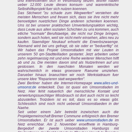
und Interessenten sich in Verbindung setzen. Bisher haben
ueber 12.000 Leute dieses konsum- und warenkritische
Selbsthilfeprojekt fuer sich nutzen koennen.
Das Stichwort "zu schade zum Wegwerfen" verstehen die
meisten Menschen und freuen sich, dass sie ihre nicht mehr
benoetigten nuetzlichen Dinge anderen schenken koennen.
Uns ist bei unserer praktischen Umverteilungsaktion wichtig,
dass Leute aus allen sozialen Schichten zu uns kommen, auch
etliche "normale" Berufstaetige, die nicht nur Dinge bringen,
sondern auch holen, weil sie nicht mehr einsehen, alles neu zu
kaufen. Staendiger Neukauf erhoeht die Erwerbszwaenge.
Niemand wird bei uns gefragt, ob sie oder er "beduerftig" ist.
Wir haben das Projekt Umsonstladen mit vier Leuten in
unserem 50 qm-Stadtteilladen gestartet. Jetzt arbeiten ueber
zehn regelmaessig mit und eine Reihe weiterer Menschen hilft
ab und zu. Die meisten davon sind als NutzerInnen auf uns
gestossen. In den naechsten Monaten werden wir
wahrscheinlich in etwas groessere Raeume umziehen.
Darueber hinaus braeuchten wir noch Werkstattraum fuer
unsere Idee "Reparieren statt wegwerfen".
Zwei Berliner haben die Internet-Homepage
www.alles-und-
umsonst.de
entwickelt. Das ist quasi ein Umsonstladen im
Netz. Hier fehlt natuerlich der menschliche Kontakt und
verwertungssuechtiger Missbrauch ist dort auch nicht so leicht
abzustellen. Trotzdem ist es toll, dass es so etwas gibt.
Schliesslich sind noch nicht ueberall Umsonstlaeden in der
Naehe.
Seit ueber einem Jahr betreibt inzwischen auch die
Projektgemeinschaft Bremer Commune erfolgreich den Bremer
Umsonstladen. Er ist auch ueber
www.umsonstladen.de
im
Netz erreichbar. Am 2. November eroeffnete in Hamburg-
Bergedorf der zweite Umsonstladen Hamburgs mit