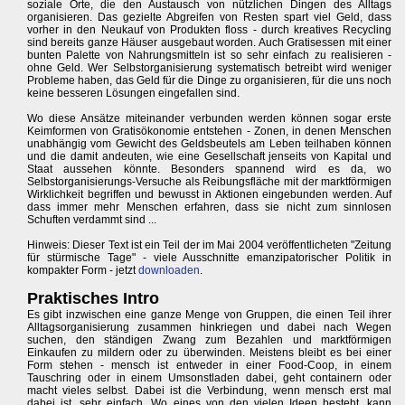
soziale Orte, die den Austausch von nützlichen Dingen des Alltags
organisieren. Das gezielte Abgreifen von Resten spart viel Geld, dass
vorher in den Neukauf von Produkten floss - durch kreatives Recycling
sind bereits ganze Häuser ausgebaut worden. Auch Gratisessen mit einer
bunten Palette von Nahrungsmitteln ist so sehr einfach zu realisieren -
ohne Geld. Wer Selbstorganisierung systematisch betreibt wird weniger
Probleme haben, das Geld für die Dinge zu organisieren, für die uns noch
keine besseren Lösungen eingefallen sind.
Wo diese Ansätze miteinander verbunden werden können sogar erste
Keimformen von Gratisökonomie entstehen - Zonen, in denen Menschen
unabhängig vom Gewicht des Geldsbeutels am Leben teilhaben können
und die damit andeuten, wie eine Gesellschaft jenseits von Kapital und
Staat aussehen könnte. Besonders spannend wird es da, wo
Selbstorganisierungs-Versuche als Reibungsfläche mit der marktförmigen
Wirklichkeit begriffen und bewusst in Aktionen eingebunden werden. Auf
dass immer mehr Menschen erfahren, dass sie nicht zum sinnlosen
Schuften verdammt sind ...
Hinweis: Dieser Text ist ein Teil der im Mai 2004 veröffentlicheten "Zeitung
für stürmische Tage" - viele Ausschnitte emanzipatorischer Politik in
kompakter Form - jetzt
downloaden
.
Praktisches Intro
Es gibt inzwischen eine ganze Menge von Gruppen, die einen Teil ihrer
Alltagsorganisierung zusammen hinkriegen und dabei nach Wegen
suchen, den ständigen Zwang zum Bezahlen und marktförmigen
Einkaufen zu mildern oder zu überwinden. Meistens bleibt es bei einer
Form stehen - mensch ist entweder in einer Food-Coop, in einem
Tauschring oder in einem Umsonstladen dabei, geht containern oder
macht vieles selbst. Dabei ist die Verbindung, wenn mensch erst mal
dabei ist, sehr einfach. Wo eines von den vielen Ideen besteht, kann