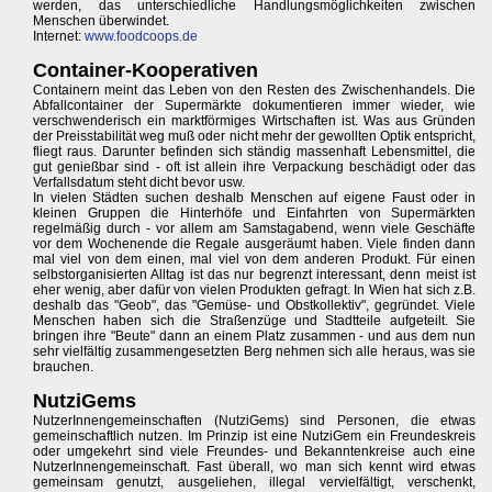
werden, das unterschiedliche Handlungsmöglichkeiten zwischen
Menschen überwindet.
Internet:
www.foodcoops.de
Container-Kooperativen
Containern meint das Leben von den Resten des Zwischenhandels. Die
Abfallcontainer der Supermärkte dokumentieren immer wieder, wie
verschwenderisch ein marktförmiges Wirtschaften ist. Was aus Gründen
der Preisstabilität weg muß oder nicht mehr der gewollten Optik entspricht,
fliegt raus. Darunter befinden sich ständig massenhaft Lebensmittel, die
gut genießbar sind - oft ist allein ihre Verpackung beschädigt oder das
Verfallsdatum steht dicht bevor usw.
In vielen Städten suchen deshalb Menschen auf eigene Faust oder in
kleinen Gruppen die Hinterhöfe und Einfahrten von Supermärkten
regelmäßig durch - vor allem am Samstagabend, wenn viele Geschäfte
vor dem Wochenende die Regale ausgeräumt haben. Viele finden dann
mal viel von dem einen, mal viel von dem anderen Produkt. Für einen
selbstorganisierten Alltag ist das nur begrenzt interessant, denn meist ist
eher wenig, aber dafür von vielen Produkten gefragt. In Wien hat sich z.B.
deshalb das "Geob", das "Gemüse- und Obstkollektiv", gegründet. Viele
Menschen haben sich die Straßenzüge und Stadtteile aufgeteilt. Sie
bringen ihre "Beute" dann an einem Platz zusammen - und aus dem nun
sehr vielfältig zusammengesetzten Berg nehmen sich alle heraus, was sie
brauchen.
NutziGems
NutzerInnengemeinschaften (NutziGems) sind Personen, die etwas
gemeinschaftlich nutzen. Im Prinzip ist eine NutziGem ein Freundeskreis
oder umgekehrt sind viele Freundes- und Bekanntenkreise auch eine
NutzerInnengemeinschaft. Fast überall, wo man sich kennt wird etwas
gemeinsam genutzt, ausgeliehen, illegal vervielfältigt, verschenkt,