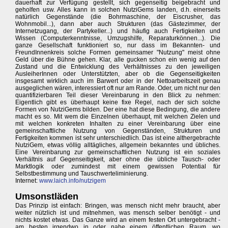
dauerhaft zur Verfügung gestellt, sich gegenseitig beigebracht und
geholfen usw. Alles kann in solchen NutziGems landen, d.h. einerseits
natürlich Gegenstände (die Bohrmaschine, der Eiscrusher, das
Wohnmobil...), dann aber auch Strukturen (das Gästezimmer, der
Internetzugang, der Partykeller...) und häufig auch Fertigkeiten und
Wissen (Computerkenntnisse, Umzugshilfe, Reparaturkönnen...). Die
ganze Gesellschaft funktioniert so, nur dass im Bekannten- und
FreundInnenkreis solche Formen gemeinsamer "Nutzung" meist ohne
Geld über die Bühne gehen. Klar, alle gucken schon ein wenig auf den
Zustand und die Entwicklung des Verhältnisses zu den jeweiligen
AusleiherInnen oder Unterstützten, aber ob die Gegenseitigkeiten
insgesamt wirklich auch im Barwert oder in der Nettoarbeitszeit genau
ausgeglichen wären, interessiert oft nur am Rande. Oder, um nicht nur den
quantifizierbaren Teil dieser Vereinbarung in den Blick zu nehmen:
Eigentlich gibt es überhaupt keine fixe Regel, nach der sich solche
Formen von NutziGems bilden. Der eine hat diese Bedingung, die andere
macht es so. Mit wem die Einzelnen überhaupt, mit welchen Zielen und
mit welchen konkreten Inhalten zu einer Vereinbarung über eine
gemeinschaftliche Nutzung von Gegenständen, Strukturen und
Fertigkeiten kommen ist sehr unterschiedlich. Das ist eine althergebrachte
NutziGem, etwas völlig alltägliches, allgemein bekanntes und übliches.
Eine Vereinbarung zur gemeinschaftlichen Nutzung ist ein soziales
Verhältnis auf Gegenseitigkeit, aber ohne die übliche Tausch- oder
Marktlogik oder zumindest mit einem gewissen Potential für
Selbstbestimmung und Tauschwerteliminierung.
Internet:
www.laich.info/nutzigem
Umsonstläden
Das Prinzip ist einfach: Bringen, was mensch nicht mehr braucht, aber
weiter nützlich ist und mitnehmen, was mensch selber benötigt - und
nichts kostet etwas. Das Ganze wird an einem festen Ort untergebracht -
am besten irgendwo in oder nahe einem öffentlichen Raum, wo