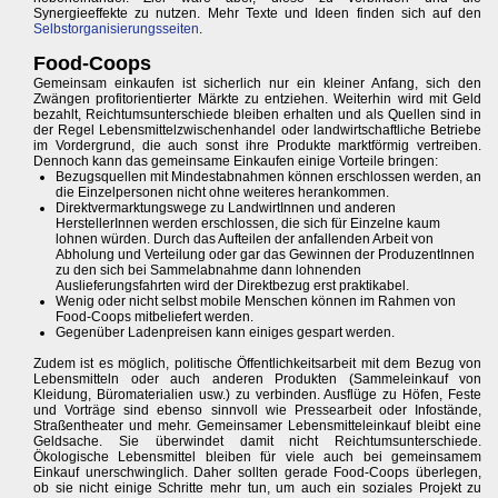
Synergieeffekte zu nutzen. Mehr Texte und Ideen finden sich auf den
Selbstorganisierungsseiten
.
Food-Coops
Gemeinsam einkaufen ist sicherlich nur ein kleiner Anfang, sich den
Zwängen profitorientierter Märkte zu entziehen. Weiterhin wird mit Geld
bezahlt, Reichtumsunterschiede bleiben erhalten und als Quellen sind in
der Regel Lebensmittelzwischenhandel oder landwirtschaftliche Betriebe
im Vordergrund, die auch sonst ihre Produkte marktförmig vertreiben.
Dennoch kann das gemeinsame Einkaufen einige Vorteile bringen:
Bezugsquellen mit Mindestabnahmen können erschlossen werden, an
die Einzelpersonen nicht ohne weiteres herankommen.
Direktvermarktungswege zu LandwirtInnen und anderen
HerstellerInnen werden erschlossen, die sich für Einzelne kaum
lohnen würden. Durch das Aufteilen der anfallenden Arbeit von
Abholung und Verteilung oder gar das Gewinnen der ProduzentInnen
zu den sich bei Sammelabnahme dann lohnenden
Auslieferungsfahrten wird der Direktbezug erst praktikabel.
Wenig oder nicht selbst mobile Menschen können im Rahmen von
Food-Coops mitbeliefert werden.
Gegenüber Ladenpreisen kann einiges gespart werden.
Zudem ist es möglich, politische Öffentlichkeitsarbeit mit dem Bezug von
Lebensmitteln oder auch anderen Produkten (Sammeleinkauf von
Kleidung, Büromaterialien usw.) zu verbinden. Ausflüge zu Höfen, Feste
und Vorträge sind ebenso sinnvoll wie Pressearbeit oder Infostände,
Straßentheater und mehr. Gemeinsamer Lebensmitteleinkauf bleibt eine
Geldsache. Sie überwindet damit nicht Reichtumsunterschiede.
Ökologische Lebensmittel bleiben für viele auch bei gemeinsamem
Einkauf unerschwinglich. Daher sollten gerade Food-Coops überlegen,
ob sie nicht einige Schritte mehr tun, um auch ein soziales Projekt zu