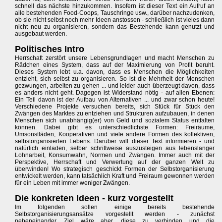
schnell das nächste hinzukommen. Insofern ist dieser Text ein Aufruf an
alle bestehenden Food-Coops, Tauschringe usw., darüber nachzudenken,
ob sie nicht selbst noch mehr Ideen anstossen - schließlich ist vieles dann
nicht neu zu organisieren, sondern das Bestehende kann genutzt und
ausgebaut werden.
Politisches Intro
Herrschaft zerstört unsere Lebensgrundlagen und macht Menschen zu
Rädchen eines System, dass auf der Maximierung von Profit beruht.
Dieses System lebt u.a. davon, dass es Menschen die Möglichkeiten
entzieht, sich selbst zu organisieren. So ist die Mehrheit der Menschen
gezwungen, arbeiten zu gehen ... und leider auch überzeugt davon, dass
es anders nicht geht. Dagegen ist Widerstand nötig - auf allen Ebenen:
Ein Teil davon ist der Aufbau von Alternativen ... und zwar schon heute!
Verschiedene Projekte versuchen bereits, sich Stück für Stück den
Zwängen des Marktes zu entziehen und Strukturen aufzubauen, in denen
Menschen sich unabhängig(er) von Geld und sozialem Status entfalten
können. Dabei gibt es unterschiedlichste Formen: Freiräume,
Umsonstläden, Kooperativen und viele andere Formen des kollektiven,
selbstorganisierten Lebens. Darüber will dieser Text informieren - und
natürlich einladen, selber schrittweise auszusteigen aus lebenslanger
Lohnarbeit, Konsumwahn, Normen und Zwängen. Immer auch mit der
Perspektive, Herrschaft und Verwertung auf der ganzen Welt zu
überwinden! Wo strategisch geschickt Formen der Selbstorganisierung
entwickelt werden, kann tatsächlich Kraft und Freiraum gewonnen werden
für ein Leben mit immer weniger Zwängen.
Die konkreten Ideen - kurz vorgestellt
Im folgenden sollen einige bereits bestehende
Selbstorganisierungsansätze vorgestellt werden - zunächst
nebeneinander. Ziel wäre aber, diese zu verbinden und die