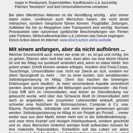
sogar in Restaurant, Supermärkten, Kaufhäusern u.ä. kurzzeitig
Flächen "besetzen" und dort Umsonstökonomie umsetzen.
Bei allen öffentlichen Aktionen ist die Vermittlung wichtig - also immer
dabei reden, rundherum auch Menschen haben, die nicht direkt
mitmachen, sondern Gespräche führen können. Flugblätter, Zeitungen,
Aufkleber bis hin zu Megaphon oder Transparent sind wichtig. Normale
Pressearbeit oder subversive (gefälschte Beschimpfungen von Firmen
oder Parteien, Wirtschaftsverbänden u.ä.) können das Ganze ergängen.
Direct-Action-Ideen im Internet:
www.direct-action.siehe.website.
Mit einem anfangen, aber da nicht aufhören ...
Welcher Einzelschritt auch immer der erste ist - es ist gut und richtig, ihn
zu gehen. Ebenso aber muß klar sein, dass alles nur eine kleine Nische
ist und der Alltag nur punktuell verändert wird, wenn es dabei bleibt. Von
jedem ersten Schritt können weitere erfolgen. Insofern sind Food-Coops,
Tauschringe, Umsonstläden usw. nicht nur Zweck an sich, sondern vor
allem Sprungbrett zu mehr ... hin zu einer bunten, sich verstärkenden
Selbstorganisierung im Alltag. Denn das machen die bisherigen
Erfahrungen auch deutlich: Je mehr verschiedene Aspekte verwirklicht
werden, desto besser greifen die Wirkungen auch ineinander - die Food-
Coop trifft sich im Umsonstladen, was bisher an Dienstleistung nur
getauscht wurde, wird über das Schwarze Brett im Umsonstladen jetzt
auch so angeboten, wer zusammen Lebensmittel einkauft, gründet
schneller eine NutziGem für Bohrmaschinen, Computer & Co. usw.
Räume, Rundbriefe, Infostände und mehr können gemeinsam genutzt
werden. Selbstorganisierung im Alltag ist ein Projekt als Prozeß ... immer
weiter raus aus dem Markt, immer mehr rein in die Selbstbestimmung -
und zwar ohne Krampf und riesigen Arbeitsaufwand, sondern geschickt
und so, dass Menschen hinterher weniger Kraft aufwenden müssen für
ihre materielle Reproduktion. Schließlich soll das Leben vor allem