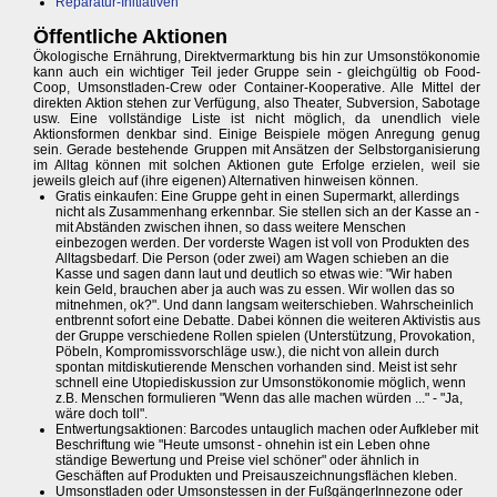
Reparatur-Initiativen
Öffentliche Aktionen
Ökologische Ernährung, Direktvermarktung bis hin zur Umsonstökonomie
kann auch ein wichtiger Teil jeder Gruppe sein - gleichgültig ob Food-
Coop, Umsonstladen-Crew oder Container-Kooperative. Alle Mittel der
direkten Aktion stehen zur Verfügung, also Theater, Subversion, Sabotage
usw. Eine vollständige Liste ist nicht möglich, da unendlich viele
Aktionsformen denkbar sind. Einige Beispiele mögen Anregung genug
sein. Gerade bestehende Gruppen mit Ansätzen der Selbstorganisierung
im Alltag können mit solchen Aktionen gute Erfolge erzielen, weil sie
jeweils gleich auf (ihre eigenen) Alternativen hinweisen können.
Gratis einkaufen: Eine Gruppe geht in einen Supermarkt, allerdings
nicht als Zusammenhang erkennbar. Sie stellen sich an der Kasse an -
mit Abständen zwischen ihnen, so dass weitere Menschen
einbezogen werden. Der vorderste Wagen ist voll von Produkten des
Alltagsbedarf. Die Person (oder zwei) am Wagen schieben an die
Kasse und sagen dann laut und deutlich so etwas wie: "Wir haben
kein Geld, brauchen aber ja auch was zu essen. Wir wollen das so
mitnehmen, ok?". Und dann langsam weiterschieben. Wahrscheinlich
entbrennt sofort eine Debatte. Dabei können die weiteren Aktivistis aus
der Gruppe verschiedene Rollen spielen (Unterstützung, Provokation,
Pöbeln, Kompromissvorschläge usw.), die nicht von allein durch
spontan mitdiskutierende Menschen vorhanden sind. Meist ist sehr
schnell eine Utopiediskussion zur Umsonstökonomie möglich, wenn
z.B. Menschen formulieren "Wenn das alle machen würden ..." - "Ja,
wäre doch toll".
Entwertungsaktionen: Barcodes untauglich machen oder Aufkleber mit
Beschriftung wie "Heute umsonst - ohnehin ist ein Leben ohne
ständige Bewertung und Preise viel schöner" oder ähnlich in
Geschäften auf Produkten und Preisauszeichnungsflächen kleben.
Umsonstladen oder Umsonstessen in der FußgängerInnezone oder