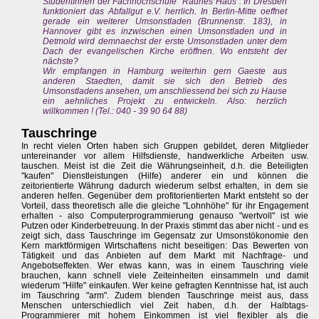
StudentInnen der Fachhochschule "Rauhes Haus". In Dresden
funktioniert das Abfallgut e.V. herrlich. In Berlin-Mitte oeffnet
gerade ein weiterer Umsonstladen (Brunnenstr. 183), in
Hannover gibt es inzwischen einen Umsonstladen und in
Detmold wird demnaechst der erste Umsonstladen unter dem
Dach der evangelischen Kirche eröffnen. Wo entsteht der
nächste?
Wir empfangen in Hamburg weiterhin gern Gaeste aus
anderen Staedten, damit sie sich den Betrieb des
Umsonstladens ansehen, um anschliessend bei sich zu Hause
ein aehnliches Projekt zu entwickeln. Also: herzlich
willkommen ! (Tel.: 040 - 39 90 64 88)
Tauschringe
In recht vielen Orten haben sich Gruppen gebildet, deren Mitglieder
untereinander vor allem Hilfsdienste, handwerkliche Arbeiten usw.
tauschen. Meist ist die Zeit die Währungseinheit, d.h. die Beteiligten
"kaufen" Dienstleistungen (Hilfe) anderer ein und können die
zeitorientierte Währung dadurch wiederum selbst erhalten, in dem sie
anderen helfen. Gegenüber dem profitorientierten Markt entsteht so der
Vorteil, dass theoretisch alle die gleiche "Lohnhöhe" für ihr Engagement
erhalten - also Computerprogrammierung genauso "wertvoll" ist wie
Putzen oder Kinderbetreuung. In der Praxis stimmt das aber nicht - und es
zeigt sich, dass Tauschringe im Gegensatz zur Umsonstökonomie den
Kern marktförmigen Wirtschaftens nicht beseitigen: Das Bewerten von
Tätigkeit und das Anbieten auf dem Markt mit Nachfrage- und
Angebotseffekten. Wer etwas kann, was in einem Tauschring viele
brauchen, kann schnell viele Zeiteinheiten einsammeln und damit
wiederum "Hilfe" einkaufen. Wer keine gefragten Kenntnisse hat, ist auch
im Tauschring "arm". Zudem blenden Tauschringe meist aus, dass
Menschen unterschiedlich viel Zeit haben, d.h. der Halbtags-
Programmierer mit hohem Einkommen ist viel flexibler als die