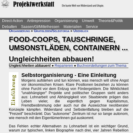
Direct-Action
Antirepression
Organisierung
Umwelt
Theorie&Politik
Debatten
Saasen/GI/Mittelhessen
Materialien
Service
Organisierung
»
Gratisleben/Selbstorga
»
Überblick
FOOD-COOPS, TAUSCHRINGE,
UMSONSTLÄDEN, CONTAINERN ...
Ungleichheiten abbauen!
Ungleichheiten abbauen!
●
Reparieren
●
Buchvorstellungen zum Thema
Selbstorganisierung - Eine Einleitung
Morgens aufstehen und tun können, was mensch will ohne Angst
vor ökonomischen Krisen. Klare Positionen beziehen zu können
ohne Furcht vor dem Entzug von Fördergeldern. Die Wirklichkeit
"unabhängiger" Projekte und politischer Gruppen sieht anders
aus: Lohnarbeit und Abhängigkeit von Staatsknete prägen das
Leben vieler, die eigentlich gegen Kapitalismus,
Fremdbestimmung oder auch nur die Auswüchse neoliberaler
Konzepte kämpfen. Widerstand und Selbstentfaltung bleiben auf die
"Freizeit" beschränkt. Das "autonome" Zentrum ist nur so lange autonom,
wie mensch mit den EigentümerInnen gut auskommt.
Das Fehlen echter Alternativen zu Lohnarbeit ist ein wichtiger Grund,
warum zur typischen, linken Biographie nach drei, vier Jahren Rebellion