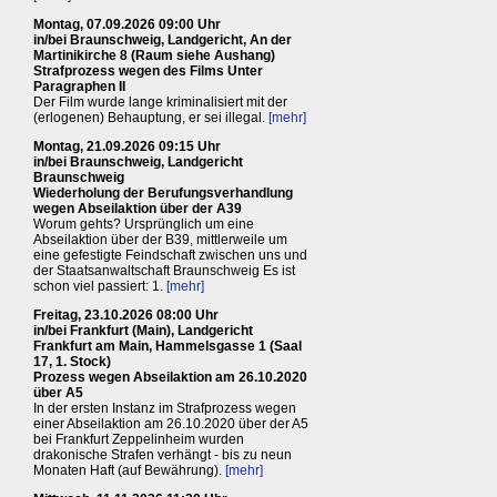
Montag, 07.09.2026 09:00 Uhr
in/bei Braunschweig, Landgericht, An der
Martinikirche 8 (Raum siehe Aushang)
Strafprozess wegen des Films Unter
Paragraphen II
Der Film wurde lange kriminalisiert mit der
(erlogenen) Behauptung, er sei illegal.
[mehr]
Montag, 21.09.2026 09:15 Uhr
in/bei Braunschweig, Landgericht
Braunschweig
Wiederholung der Berufungsverhandlung
wegen Abseilaktion über der A39
Worum gehts? Ursprünglich um eine
Abseilaktion über der B39, mittlerweile um
eine gefestigte Feindschaft zwischen uns und
der Staatsanwaltschaft Braunschweig Es ist
schon viel passiert: 1.
[mehr]
Freitag, 23.10.2026 08:00 Uhr
in/bei Frankfurt (Main), Landgericht
Frankfurt am Main, Hammelsgasse 1 (Saal
17, 1. Stock)
Prozess wegen Abseilaktion am 26.10.2020
über A5
In der ersten Instanz im Strafprozess wegen
einer Abseilaktion am 26.10.2020 über der A5
bei Frankfurt Zeppelinheim wurden
drakonische Strafen verhängt - bis zu neun
Monaten Haft (auf Bewährung).
[mehr]