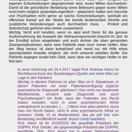
eigenen Entscheidungen abgesprochen wird, euren Willen durchsetzen.
Damit ist die gerichtliche Bestellung eines Betreuers gegen euren Willen
nicht mehr möglich (jedenfalls eigentlich – tatsächlich halten sich Gerichte
und Psychiatrien nicht gerne an solche Einschränkungen, weshalb ein
offensiver Kampf auf der Straße die bereits bestehenden Rechte und
zusätzliche Veränderungen auch durchsetzen muss … Protest und
Selbstschutz gehören also immer zusammen!).
Wichtig: Nicht erst handeln, wenn es akut wird! Denn für die genaue
Ausformulierung die Auswahl der Vertrauenspersonen braucht ihr Zeit. Ist
der Ernstfall schon eingetreten und euch drohen die oben genannten
Zwangsmaßnahmen, kann eine PatVerfü zwar noch immer helfen. Aber
der Weg heraus ist dann kompliziert und meist nur mit Hilfe eines
spezialisierten Anwalts möglich, der nicht umsonst arbeiten dürfte. Die
PatVerfü dagegen kostet kein Geld, kann aber ein wichtiger Helfer in der
Not sein.
In einer Anhörung am 26.4.2017 sagte Prof. Andreas Heinz im
Rechtsausschuss des Bundestages (
Quelle und mehr Infos
zur
Lage in den Kliniken)
Wichtig in diesem Rahmen ist aber: Was ist in Situationen, in
denen Patienten mit einer Patientenverfügung jegliche
psychiatrische Diagnostik ablehnen? Also nicht nur bestimmte
Medikamente, sondern jede Diagnostik und auch
Psychotherapie? Ich finde, dass die Patienten das Recht
haben müssten, nicht in einer psychiatrischen Klinik
untergebracht zu werden. [……] Wenn man alles ablehnt, muss
man ein Recht haben, nicht in eine psychiatrische Klinik zu
kommen.
(Seite 13 im Wortprotokoll, das als pdf hier vom
Bundestag veröffentlicht wurde:
tinyurl.com/y7axe6km)
Prof. Heinz ist für 2019/2020 der gewählte Präsident der
DGPPN. Prof. Deister, der gegenwärtige Präsident der DGPPN,
bestätigte, Zitat: „
Prof. Heinz hat in seiner Stellungnahme