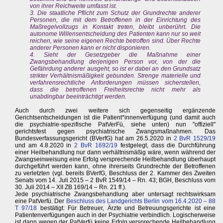
von ihrer Reichweite umfasst ist.
3. Die staatliche Pflicht zum Schutz der Grundrechte anderer
Personen, die mit dem Betroffenen in der Einrichtung des
Maßregelvollzugs in Kontakt treten, bleibt unberührt. Die
autonome Willensentscheidung des Patienten kann nur so weit
reichen, wie seine eigenen Rechte betroffen sind. Über Rechte
anderer Personen kann er nicht disponieren.
4. Sieht der Gesetzgeber die Maßnahme einer
Zwangsbehandlung derjenigen Person vor, von der die
Gefährdung anderer ausgeht, so ist er dabei an den Grundsatz
strikter Verhältnismäßigkeit gebunden. Strenge materielle und
verfahrensrechtliche Anforderungen müssen sicherstellen,
dass die betroffenen Freiheitsrechte nicht mehr als
unabdingbar beeinträchtigt werden.
Auch durch zwei weitere sich gegenseitig ergänzende
Gerichtsentscheidungen ist die Patient*innenverfügung (und damit auch
die psychiatrie-spezifische PatVerFü, siehe unten) nun "offiziell"
gerichtsfest gegen psychiatrische Zwangsmaßnahmen. Das
Bundesverfassungsgericht (BVerfG) hat am 26.5.2020 in
2 BvR 1529/19
und am 4.8.2020 in
2 BvR 1692/19
festgelegt, dass die Durchführung
einer Heilbehandlung nur dann verhältnismäßig wäre, wenn während der
Zwangseinweisung eine Erfolg versprechende Heilbehandlung überhaupt
durchgeführt werden kann, ohne ihrerseits Grundrechte der Betroffenen
zu verletzten (vgl. bereits BVerfG, Beschluss der 2. Kammer des Zweiten
Senats vom 14. Juli 2015 – 2 BvR 1549/14 – Rn. 43; BGH, Beschluss vom
30. Juli 2014 – XII ZB 169/14 – Rn. 21 ff.).
Jede psychiatrische Zwangsbehandlung aber untersagt rechtswirksam
eine PatVerfü. Der
Beschluss des Landgerichts Berlin vom 16.4.2020 – 88
T 97/18
bestätigt: Für Betreuer, Ärzte und Betreuungsgerichte ist eine
Patientenverfügungen auch in der Psychiatrie verbindlich. Logischerweise
ist dann wegen der PatVerfü keine Erfolg versprechende Heilbehandlung