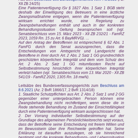
XII ZB 24/25)
Eine Patientenverfügung iSv § 1827 Abs. 1 Satz 1 BGB steht
deshalb der Einwilligung des Betreuers in eine ärztliche
Zwangsmaßnahme entgegen, wenn die Patientenverfügung
wirksam errichtet wurde, eine Regelung zu
Zwangsbehandlungen enthält und auch in der konkreten
Behandlungssituation Geltung beanspruchen soll (vgl.
Senatsbeschluss vom 15. März 2023 - XII ZB 232/21 - FamRZ
2023, 1059 Rn. 15 zu Art. 6 BayMRVG). …
Auf den Antrag der Betroffenen ist entsprechend § 62 Abs. 1
FamFG durch den Senat auszusprechen, dass die
Entscheidungen von Amtsgericht und Landgericht die
Betroffene in ihrer durch Art. 2 Abs. 2 Satz 1 GG grundrechtlich
geschützten körperlichen Integrität und dem vom Schutz des
Art. 2 Abs. 2 Satz 1 GG mitumfassten Recht auf
Selbstbestimmung hinsichtlich ihrer körperlichen Integrität
verletzt haben (vgl. Senatsbeschluss vom 13. Mai 2020 - XII ZB
541/19 - FamRZ 2020, 1305 Rn. 18 mwN).
Leitsätze des Bundesverfassungsgerichts zum
Beschluss am
8.6.2021
(Az. 2 BvR 1866/17, 2 BvR 1314/18)
1. Staatliche Schutzpflichten aus Art. 2 Abs. 2 Satz 1 und 2 GG
gegenüber einer untergebrachten Person können eine
Zwangsbehandlung nicht rechtfertigen, wenn diese die in
Rede stehende Behandlung im Zustand der Einsichtsfähigkeit
durch eine Patientenverfügung wirksam ausgeschlossen hat.
2. Der Vorrang individueller Selbstbestimmung auf der
Grundlage des allgemeinen Persönlichkeitsrechts setzt voraus,
dass der Betroffene seine Entscheidung mit freiem Willen und
im Bewusstsein über ihre Reichweite getroffen hat. Seine
Erklärung ist daraufhin auszulegen, ob sie hinreichend
bestimmt und die konkrete Behandlungs- und Lebenssituation