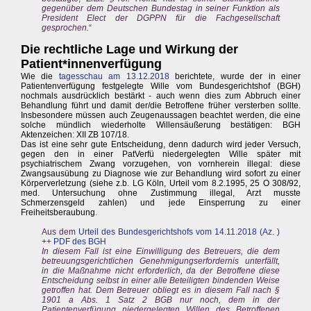
gegenüber dem Deutschen Bundestag in seiner Funktion als
President Elect der DGPPN für die Fachgesellschaft
gesprochen.
“
Die rechtliche Lage und Wirkung der
Patient*innenverfügung
Wie die
tagesschau am 13.12.2018
berichtete, wurde der in einer
Patientenverfügung festgelegte Wille vom Bundesgerichtshof (BGH)
nochmals ausdrücklich bestärkt - auch wenn dies zum Abbruch einer
Behandlung führt und damit der/die Betroffene früher versterben sollte.
Insbesondere müssen auch Zeugenaussagen beachtet werden, die eine
solche mündlich wiederholte Willensäußerung bestätigen: BGH
Aktenzeichen: XII ZB 107/18.
Das ist eine sehr gute Entscheidung, denn dadurch wird jeder Versuch,
gegen den in einer PatVerfü niedergelegten Wille später mit
psychiatrischem Zwang vorzugehen, von vornherein illegal: diese
Zwangsausübung zu Diagnose wie zur Behandlung wird sofort zu einer
Körperverletzung (siehe z.b. LG Köln, Urteil vom 8.2.1995, 25 O 308/92,
med. Untersuchung ohne Zustimmung illegal, Arzt musste
Schmerzensgeld zahlen) und jede Einsperrung zu einer
Freiheitsberaubung.
Aus dem
Urteil des Bundesgerichtshofs vom 14.11.2018 (Az. )
++
PDF des BGH
In diesem Fall ist eine Einwilligung des Betreuers, die dem
betreuungsgerichtlichen Genehmigungserfordernis unterfällt,
in die Maßnahme nicht erforderlich, da der Betroffene diese
Entscheidung selbst in einer alle Beteiligten bindenden Weise
getroffen hat. Dem Betreuer obliegt es in diesem Fall nach §
1901 a Abs. 1 Satz 2 BGB nur noch, dem in der
Patientenverfügung niedergelegten Willen des Betroffenen