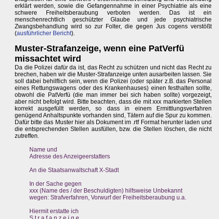
erklärt werden, sowie die Gefangennahme in einer Psychiatrie als eine
schwere Freiheitsberaubung verboten werden. Das ist ein
menschenrechtlich geschützter Glaube und jede psychiatrische
Zwangsbehandlung wird so zur Folter, die gegen Jus cogens verstößt
(
ausführlicher Bericht
).
Muster-Strafanzeige, wenn eine PatVerfü
missachtet wird
Da die Polizei dafür da ist, das Recht zu schützen und nicht das Recht zu
brechen, haben wir die Muster-Strafanzeige unten ausarbeiten lassen. Sie
soll dabei behilflich sein, wenn die Polizei (oder später z.B. das Personal
eines Rettungswagens oder des Krankenhauses) einen festhalten sollte,
obwohl die PatVerfü (die man immer bei sich haben sollte) vorgezeigt,
aber nicht befolgt wird. Bitte beachten, dass die mit xxx markierten Stellen
korrekt ausgefüllt werden, so dass in einem Ermittlungsverfahren
genügend Anhaltspunkte vorhanden sind, Tätern auf die Spur zu kommen.
Dafür bitte das Muster hier als Dokument im .rtf Format herunter laden und
die entsprechenden Stellen ausfüllen, bzw. die Stellen löschen, die nicht
zutreffen.
Name und
Adresse des Anzeigeerstatters
An die Staatsanwaltschaft X-Stadt
In der Sache gegen
xxx (Name des / der Beschuldigten) hilfsweise Unbekannt
wegen: Strafverfahren, Vorwurf der Freiheitsberaubung u.a.
Hiermit erstatte ich
S t r a f a n z e i g e