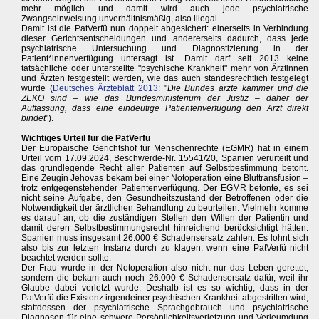
mehr möglich und damit wird auch jede psychiatrische
Zwangseinweisung unverhältnismäßig, also illegal.
Damit ist die PatVerfü nun doppelt abgesichert: einerseits in Verbindung
dieser Gerichtsentscheidungen und andererseits dadurch, dass jede
psychiatrische Untersuchung und Diagnostizierung in der
Patient*innenverfügung untersagt ist. Damit darf seit 2013 keine
tatsächliche oder unterstellte "psychische Krankheit" mehr von Ärztinnen
und Ärzten festgestellt werden, wie das auch standesrechtlich festgelegt
wurde (
Deutsches Ärzteblatt 2013
: "
Die Bundes ärzte kammer und die
ZEKO sind – wie das Bundesministerium der Justiz – daher der
Auffassung, dass eine eindeutige Patientenverfügung den Arzt direkt
bindet
").
Wichtiges Urteil für die PatVerfü
Der Europäische Gerichtshof für Menschenrechte (EGMR) hat in einem
Urteil vom 17.09.2024, Beschwerde-Nr. 15541/20, Spanien verurteilt und
das grundlegende Recht aller Patienten auf Selbstbestimmung betont.
Eine Zeugin Jehovas bekam bei einer Notoperation eine Bluttransfusion –
trotz entgegenstehender Patientenverfügung. Der EGMR betonte, es sei
nicht seine Aufgabe, den Gesundheitszustand der Betroffenen oder die
Notwendigkeit der ärztlichen Behandlung zu beurteilen. Vielmehr komme
es darauf an, ob die zuständigen Stellen den Willen der Patientin und
damit deren Selbstbestimmungsrecht hinreichend berücksichtigt hätten.
Spanien muss insgesamt 26.000 € Schadensersatz zahlen. Es lohnt sich
also bis zur letzten Instanz durch zu klagen, wenn eine PatVerfü nicht
beachtet werden sollte.
Der Frau wurde in der Notoperation also nicht nur das Leben gerettet,
sondern die bekam auch noch 26.000 € Schadensersatz dafür, weil ihr
Glaube dabei verletzt wurde. Deshalb ist es so wichtig, dass in der
PatVerfü die Existenz irgendeiner psychischen Krankheit abgestritten wird,
stattdessen der psychiatrische Sprachgebrauch und psychiatrische
Diagnosen für eine schwere Persönlichkeitsverletzung und Verleumdung