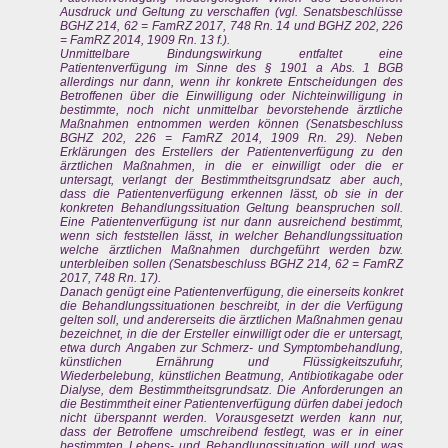
Ausdruck und Geltung zu verschaffen (vgl. Senatsbeschlüsse
BGHZ 214, 62 = FamRZ 2017, 748 Rn. 14 und BGHZ 202, 226
= FamRZ 2014, 1909 Rn. 13 f.).
Unmittelbare Bindungswirkung entfaltet eine
Patientenverfügung im Sinne des § 1901 a Abs. 1 BGB
allerdings nur dann, wenn ihr konkrete Entscheidungen des
Betroffenen über die Einwilligung oder Nichteinwilligung in
bestimmte, noch nicht unmittelbar bevorstehende ärztliche
Maßnahmen entnommen werden können (Senatsbeschluss
BGHZ 202, 226 = FamRZ 2014, 1909 Rn. 29). Neben
Erklärungen des Erstellers der Patientenverfügung zu den
ärztlichen Maßnahmen, in die er einwilligt oder die er
untersagt, verlangt der Bestimmtheitsgrundsatz aber auch,
dass die Patientenverfügung erkennen lässt, ob sie in der
konkreten Behandlungssituation Geltung beanspruchen soll.
Eine Patientenverfügung ist nur dann ausreichend bestimmt,
wenn sich feststellen lässt, in welcher Behandlungssituation
welche ärztlichen Maßnahmen durchgeführt werden bzw.
unterbleiben sollen (Senatsbeschluss BGHZ 214, 62 = FamRZ
2017, 748 Rn. 17).
Danach genügt eine Patientenverfügung, die einerseits konkret
die Behandlungssituationen beschreibt, in der die Verfügung
gelten soll, und andererseits die ärztlichen Maßnahmen genau
bezeichnet, in die der Ersteller einwilligt oder die er untersagt,
etwa durch Angaben zur Schmerz- und Symptombehandlung,
künstlichen Ernährung und Flüssigkeitszufuhr,
Wiederbelebung, künstlichen Beatmung, Antibiotikagabe oder
Dialyse, dem Bestimmtheitsgrundsatz. Die Anforderungen an
die Bestimmtheit einer Patientenverfügung dürfen dabei jedoch
nicht überspannt werden. Vorausgesetzt werden kann nur,
dass der Betroffene umschreibend festlegt, was er in einer
bestimmten Lebens- und Behandlungssituation will und was