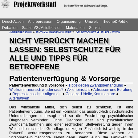
Direct-Action
Antirepression
Organisierung
Umwelt
Theorie&Politik
Debatten
Saasen/GI/Mittelhessen
Materialien
Service
Antirepression
»
Anti-Zwangspsychiatrie
»
Selbstschutz & Alternativen
NICHT VERRÜCKT MACHEN
LASSEN: SELBSTSCHUTZ FÜR
ALLE UND TIPPS FÜR
BETROFFENE
Patientenverfügung & Vorsorge
Patientenverfügung & Vorsorge
●
Tipps gegen Zwangsbehandlung
●
Wie kommt mensch wieder raus?
●
Akteneinsicht
●
Adressen und Beratung
●
Repressionsschutz allgemein
●
Gesetze, Urteile, Kommentare
●
Alternativen
Das wirksamste Mittel, sich selbst zu schützen, ist eine
Patientenverfügung. Sie ist ein Formular, das ausdrücklich psychiatrische
Untersuchungen untersagt und so die Entste-hung psychiatrischer
Diagnosen verhindert. Ohne Diagnose aber sind psychiatrischen
Zwangsmaßnahmen und einer rechtlichen Stellvertretung gegen Ihren
Willen die rechtliche Grundlage entzogen. Zusätzlich ist wichtig, in der
PatVerfü Vertrauenspersonen zu benennen. Diese können als
Vorsorgebevollmächtigte selbst dann, wenn euch die Fähigkeit zu