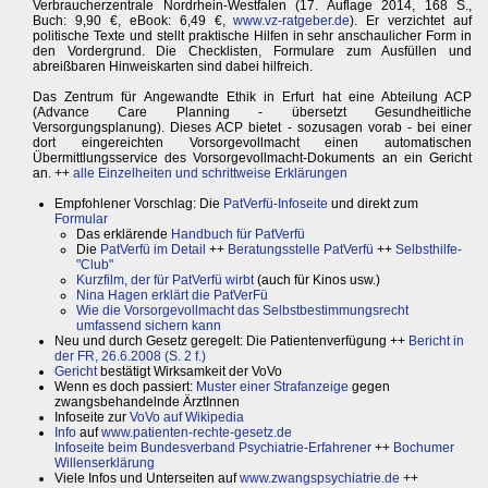
Verbraucherzentrale Nordrhein-Westfalen (17. Auflage 2014, 168 S.,
Buch: 9,90 €, eBook: 6,49 €,
www.vz-ratgeber.de
). Er verzichtet auf
politische Texte und stellt praktische Hilfen in sehr anschaulicher Form in
den Vordergrund. Die Checklisten, Formulare zum Ausfüllen und
abreißbaren Hinweiskarten sind dabei hilfreich.
Das Zentrum für Angewandte Ethik in Erfurt hat eine Abteilung ACP
(Advance Care Planning - übersetzt Gesundheitliche
Versorgungsplanung). Dieses ACP bietet - sozusagen vorab - bei einer
dort eingereichten Vorsorgevollmacht einen automatischen
Übermittlungsservice des Vorsorgevollmacht-Dokuments an ein Gericht
an. ++
alle Einzelheiten und schrittweise Erklärungen
Empfohlener Vorschlag: Die
PatVerfü-Infoseite
und direkt zum
Formular
Das erklärende
Handbuch für PatVerfü
Die
PatVerfü im Detail
++
Beratungsstelle PatVerfü
++
Selbsthilfe-
"Club"
Kurzfilm, der für PatVerfü wirbt
(auch für Kinos usw.)
Nina Hagen erklärt die PatVerFü
Wie die Vorsorgevollmacht das Selbstbestimmungsrecht
umfassend sichern kann
Neu und durch Gesetz geregelt: Die Patientenverfügung ++
Bericht in
der FR, 26.6.2008 (S. 2 f.)
Gericht
bestätigt Wirksamkeit der VoVo
Wenn es doch passiert:
Muster einer Strafanzeige
gegen
zwangsbehandelnde ÄrztInnen
Infoseite zur
VoVo auf Wikipedia
Info
auf
www.patienten-rechte-gesetz.de
Infoseite beim Bundesverband Psychiatrie-Erfahrener
++
Bochumer
Willenserklärung
Viele Infos und Unterseiten auf
www.zwangspsychiatrie.de
++