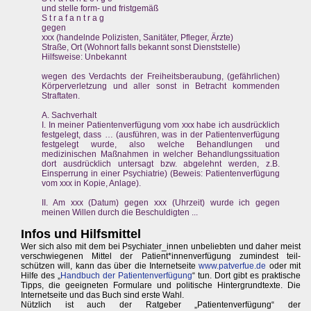
und stelle form- und fristgemäß
S t r a f a n t r a g
gegen
xxx (handelnde Polizisten, Sanitäter, Pfleger, Ärzte)
Straße, Ort (Wohnort falls bekannt sonst Dienststelle)
Hilfsweise: Unbekannt
wegen des Verdachts der Freiheitsberaubung, (gefährlichen)
Körperverletzung und aller sonst in Betracht kommenden
Straftaten.
A. Sachverhalt
I. In meiner Patientenverfügung vom xxx habe ich ausdrücklich
festgelegt, dass … (ausführen, was in der Patientenverfügung
festgelegt wurde, also welche Behandlungen und
medizinischen Maßnahmen in welcher Behandlungssituation
dort ausdrücklich untersagt bzw. abgelehnt werden, z.B.
Einsperrung in einer Psychiatrie) (Beweis: Patientenverfügung
vom xxx in Kopie, Anlage).
II. Am xxx (Datum) gegen xxx (Uhrzeit) wurde ich gegen
meinen Willen durch die Beschuldigten ...
Infos und Hilfsmittel
Wer sich also mit dem bei Psychiater_innen unbeliebten und daher meist
verschwiegenen Mittel der Patient*innenverfügung zumindest teil-
schützen will, kann das über die Internetseite
www.patverfue.de
oder mit
Hilfe des „
Handbuch der Patientenverfügung
“ tun. Dort gibt es praktische
Tipps, die geeigneten Formulare und politische Hintergrundtexte. Die
Internetseite und das Buch sind erste Wahl.
Nützlich ist auch der Ratgeber „Patientenverfügung“ der