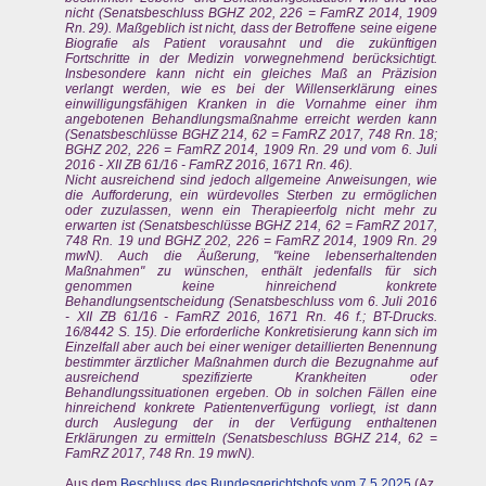
nicht (Senatsbeschluss BGHZ 202, 226 = FamRZ 2014, 1909
Rn. 29). Maßgeblich ist nicht, dass der Betroffene seine eigene
Biografie als Patient vorausahnt und die zukünftigen
Fortschritte in der Medizin vorwegnehmend berücksichtigt.
Insbesondere kann nicht ein gleiches Maß an Präzision
verlangt werden, wie es bei der Willenserklärung eines
einwilligungsfähigen Kranken in die Vornahme einer ihm
angebotenen Behandlungsmaßnahme erreicht werden kann
(Senatsbeschlüsse BGHZ 214, 62 = FamRZ 2017, 748 Rn. 18;
BGHZ 202, 226 = FamRZ 2014, 1909 Rn. 29 und vom 6. Juli
2016 - XII ZB 61/16 - FamRZ 2016, 1671 Rn. 46).
Nicht ausreichend sind jedoch allgemeine Anweisungen, wie
die Aufforderung, ein würdevolles Sterben zu ermöglichen
oder zuzulassen, wenn ein Therapieerfolg nicht mehr zu
erwarten ist (Senatsbeschlüsse BGHZ 214, 62 = FamRZ 2017,
748 Rn. 19 und BGHZ 202, 226 = FamRZ 2014, 1909 Rn. 29
mwN). Auch die Äußerung, "keine lebenserhaltenden
Maßnahmen" zu wünschen, enthält jedenfalls für sich
genommen keine hinreichend konkrete
Behandlungsentscheidung (Senatsbeschluss vom 6. Juli 2016
- XII ZB 61/16 - FamRZ 2016, 1671 Rn. 46 f.; BT-Drucks.
16/8442 S. 15). Die erforderliche Konkretisierung kann sich im
Einzelfall aber auch bei einer weniger detaillierten Benennung
bestimmter ärztlicher Maßnahmen durch die Bezugnahme auf
ausreichend spezifizierte Krankheiten oder
Behandlungssituationen ergeben. Ob in solchen Fällen eine
hinreichend konkrete Patientenverfügung vorliegt, ist dann
durch Auslegung der in der Verfügung enthaltenen
Erklärungen zu ermitteln (Senatsbeschluss BGHZ 214, 62 =
FamRZ 2017, 748 Rn. 19 mwN).
Aus dem
Beschluss des Bundesgerichtshofs vom 7.5.2025
(Az.