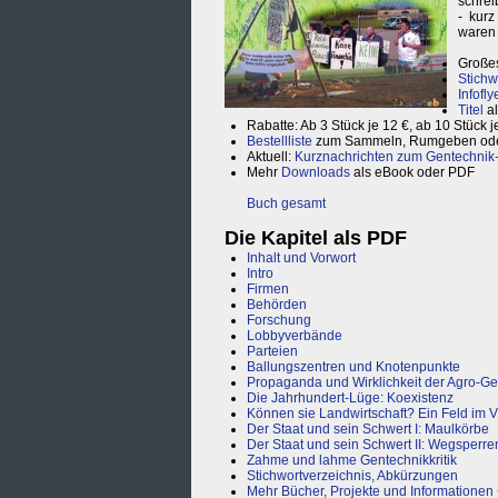
schrei
- kur
waren 
Großes
Stichw
Infofly
Titel
a
Rabatte: Ab 3 Stück je 12 €, ab 10 Stück j
Bestellliste
zum Sammeln, Rumgeben ode
Aktuell:
Kurznachrichten zum Gentechnik-
Mehr
Downloads
als eBook oder PDF
Buch gesamt
Die Kapitel als PDF
Inhalt und Vorwort
Intro
Firmen
Behörden
Forschung
Lobbyverbände
Parteien
Ballungszentren und Knotenpunkte
Propaganda und Wirklichkeit der Agro-Ge
Die Jahrhundert-Lüge: Koexistenz
Können sie Landwirtschaft? Ein Feld im V
Der Staat und sein Schwert I: Maulkörbe
Der Staat und sein Schwert II: Wegsperre
Zahme und lahme Gentechnikkritik
Stichwortverzeichnis, Abkürzungen
Mehr Bücher, Projekte und Informationen