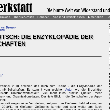
Umwelt
Theorie&Politik
Debatten
Saasen/GI/Mittelhessen
Materialien
Se
 auf Deutsch
trag
TSCH: DIE ENZYKLOPÄDIE DER
CHAFTEN
ch"
zember 2010 erschien das Buch zum Thema - die Enzyklopädie der
chnik-Seilschaften. Es stammt vom gleichen
Autor
wie die Broschüre
isierte Unverantwortlichkeit". Viel mehr Infos, präzise Quellen, mehr
en- und Organisationsdaten. Der tiefe Blick in die Seilschaften der Agro-
hnik.
tor saß wegen einer Verurteilung aufgrund der Gießener Feldbefreiung im
r 2010/11 im Gießener Gefängnis, konnte dort aber weiter am Buch