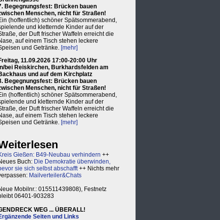
7. Begegnungsfest: Brücken bauen
zwischen Menschen, nicht für Straßen!
Ein (hoffentlich) schöner Spätsommerabend,
spielende und kletternde Kinder auf der
Straße, der Duft frischer Waffeln erreicht die
Nase, auf einem Tisch stehen leckere
Speisen und Getränke.
[mehr]
Freitag, 11.09.2026 17:00-20:00 Uhr
in/bei Reiskirchen, Burkhardsfelden am
Backhaus und auf dem Kirchplatz
8. Begegnungsfest: Brücken bauen
zwischen Menschen, nicht für Straßen!
Ein (hoffentlich) schöner Spätsommerabend,
spielende und kletternde Kinder auf der
Straße, der Duft frischer Waffeln erreicht die
Nase, auf einem Tisch stehen leckere
Speisen und Getränke.
[mehr]
Weiterlesen
Kreis Gießen: B49-Neubau verhindern
++
Neues Buch:
Die Demokratie überwinden,
bevor sie sich selbst abschafft
++ Nichts mehr
verpassen:
Mailverteiler&Chats
Neue Mobilnr.: 015511439808), Festnetz
bleibt 06401-903283
GENDRECK WEG ... ÜBERALL!
Ergänzende Seiten und Links