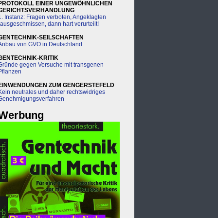
PROTOKOLL EINER UNGEWÖHNLICHEN
GERICHTSVERHANDLUNG
1. Instanz: Fragen verboten, Angeklagten
rausgeschmissen, dann hart verurteilt!
GENTECHNIK-SEILSCHAFTEN
Anbau von GVO in Deutschland
GENTECHNIK-KRITIK
Gründe gegen Versuche mit transgenen
Pflanzen
EINWENDUNGEN ZUM GENGERSTEFELD
Kein neutrales und daher rechtswidriges
Genehmigungsverfahren
Werbung