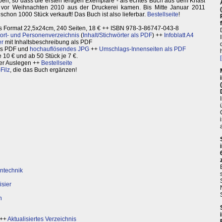
ben, so dass die ersten fertigen Exemplare - als echtes Buch aus dem Knast
z vor Weihnachten 2010 aus der Druckerei kamen. Bis Mitte Januar 2011
schon 1000 Stück verkauft! Das Buch ist also lieferbar.
Bestellseite
!
 Format 22,5x24cm, 240 Seiten, 18 € ++ ISBN 978-3-86747-043-8
ort- und Personenverzeichnis
(
Inhalt/Stichwörter als PDF
) ++
Infoblatt A4
er
mit Inhaltsbeschreibung als PDF
ls PDF und
hochauflösendes JPG
++
Umschlags-Innenseiten als PDF
e 10 € und ab 50 Stück je 7 €.
r Auslegen ++
Bestellseite
Filz
, die das Buch ergänzen!
ntechnik
isier
n
++
Aktualisiertes Verzeichnis