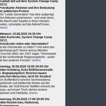
Asphalt-Zelt auf dem System Change Camp
(SCC)
Provokante Aktionen und ihre Bedeutung
für politischen Protest
Die "Letzte Generation" hat viele aufgeregt.
Ihre Aktionen polarisieren - und viele derer,
die Macht oder Kapital in ihren Händen
halten, schimpfen auf die Aktivist*innen.
[mehr]
Mittwoch, 19.08.2026 16:30 Uhr
in/bei Karlsruhe, System Change Camp
(SCC)
Demokratie retten oder überwinden?
Ist die Demokratie zu retten? Und wäre das
überhaupt gut? Gerne wird ja Winston
Churchill zitiert, der 1947 sagte: "Demokratie
ist die schlechteste Regierungsform - außer
all den anderen Formen".
[mehr]
Sonntag, 30.08.2026 16:00-20:00 Uhr
in/bei Grünberg, Ecke B49/Gartenstraße
6. Begegnungsfest: Brücken bauen
zwischen Menschen, nicht für Straßen!
Ein (hoffentlich) schöner Sommerabend,
spielende und kletternde Kinder auf der
Straße, der Duft frischer Waffeln erreicht die
Nase, auf einem Tisch stehen leckere
Speisen und Getränke.
[mehr]
Samstag, 05.09.2026 17:00-20:00 Uhr
in/bei Reiskirchen, Hattenrod,
Brunnengasse