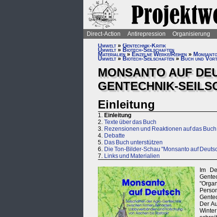
Direct-Action
Antirepression
Organisierung
Umwelt
»
Gentechnik-Kritik
Umwelt
»
Biotech-Seilschaften
Materialien
»
Einzelne Werke/Reihen
»
Monsanto
Umwelt
»
Biotech-Seilschaften
»
Buch und Vor
MONSANTO AUF DEU
GENTECHNIK-SEILS
Einleitung
1.
Einleitung
2.
Texte über das Buch
3.
Rezensionen und Reaktionen auf das Buch
4.
Debatte
5.
Das Buch unterstützen
6.
Die Ton-Bilder-Schau "Monsanto auf Deuts
7.
Links und Materialien
Im De
Gente
"Organ
Person
Gentec
Der Au
Winte