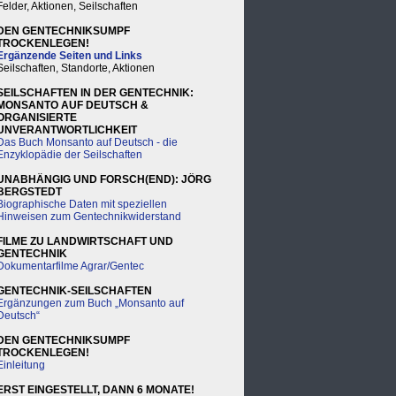
Felder, Aktionen, Seilschaften
DEN GENTECHNIKSUMPF
TROCKENLEGEN!
Ergänzende Seiten und Links
Seilschaften, Standorte, Aktionen
SEILSCHAFTEN IN DER GENTECHNIK:
MONSANTO AUF DEUTSCH &
ORGANISIERTE
UNVERANTWORTLICHKEIT
Das Buch Monsanto auf Deutsch - die
Enzyklopädie der Seilschaften
UNABHÄNGIG UND FORSCH(END): JÖRG
BERGSTEDT
Biographische Daten mit speziellen
Hinweisen zum Gentechnikwiderstand
FILME ZU LANDWIRTSCHAFT UND
GENTECHNIK
Dokumentarfilme Agrar/Gentec
GENTECHNIK-SEILSCHAFTEN
Ergänzungen zum Buch „Monsanto auf
Deutsch“
DEN GENTECHNIKSUMPF
TROCKENLEGEN!
Einleitung
ERST EINGESTELLT, DANN 6 MONATE!