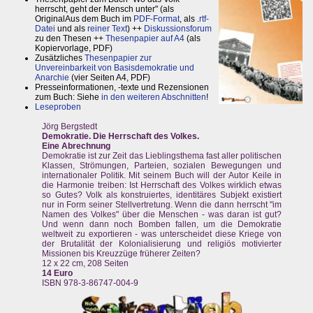
herrscht, geht der Mensch unter" (als
OriginalAus dem Buch im
PDF-Format
, als
.rtf-
Datei
und als
reiner Text
) ++
Diskussionsforum
zu den Thesen ++
Thesenpapier auf A4
(als
Kopiervorlage, PDF)
Zusätzliches
Thesenpapier zur
Unvereinbarkeit von Basisdemokratie und
Anarchie
(vier Seiten A4, PDF)
Presseinformationen, -texte und Rezensionen
zum Buch: Siehe
in den weiteren Abschnitten
!
Leseproben
Jörg Bergstedt
Demokratie. Die Herrschaft des Volkes.
Eine Abrechnung
Demokratie ist zur Zeit das Lieblingsthema fast aller politischen
Klassen, Strömungen, Parteien, sozialen Bewegungen und
internationaler Politik. Mit seinem Buch will der Autor Keile in
die Harmonie treiben: Ist Herrschaft des Volkes wirklich etwas
so Gutes? Volk als konstruiertes, identitäres Subjekt existiert
nur in Form seiner Stellvertretung. Wenn die dann herrscht "im
Namen des Volkes" über die Menschen - was daran ist gut?
Und wenn dann noch Bomben fallen, um die Demokratie
weltweit zu exportieren - was unterscheidet diese Kriege von
der Brutalität der Kolonialisierung und religiös motivierter
Missionen bis Kreuzzüge früherer Zeiten?
12 x 22 cm, 208 Seiten
14 Euro
ISBN 978-3-86747-004-9