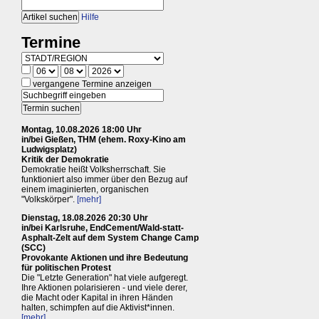
Hilfe
Termine
vergangene Termine anzeigen
Montag, 10.08.2026 18:00 Uhr
in/bei Gießen, THM (ehem. Roxy-Kino am
Ludwigsplatz)
Kritik der Demokratie
Demokratie heißt Volksherrschaft. Sie
funktioniert also immer über den Bezug auf
einem imaginierten, organischen
"Volkskörper".
[mehr]
Dienstag, 18.08.2026 20:30 Uhr
in/bei Karlsruhe, EndCement/Wald-statt-
Asphalt-Zelt auf dem System Change Camp
(SCC)
Provokante Aktionen und ihre Bedeutung
für politischen Protest
Die "Letzte Generation" hat viele aufgeregt.
Ihre Aktionen polarisieren - und viele derer,
die Macht oder Kapital in ihren Händen
halten, schimpfen auf die Aktivist*innen.
[mehr]