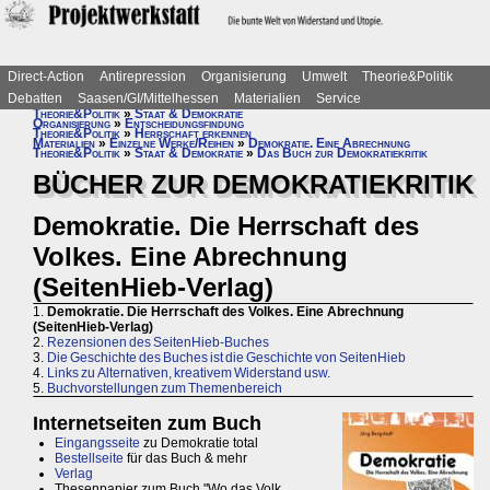
Direct-Action
Antirepression
Organisierung
Umwelt
Theorie&Politik
Debatten
Saasen/GI/Mittelhessen
Materialien
Service
Theorie&Politik
»
Staat & Demokratie
Organisierung
»
Entscheidungsfindung
Theorie&Politik
»
Herrschaft erkennen
Materialien
»
Einzelne Werke/Reihen
»
Demokratie. Eine Abrechnung
Theorie&Politik
»
Staat & Demokratie
»
Das Buch zur Demokratiekritik
BÜCHER ZUR DEMOKRATIEKRITIK
Demokratie. Die Herrschaft des
Volkes. Eine Abrechnung
(SeitenHieb-Verlag)
1.
Demokratie. Die Herrschaft des Volkes. Eine Abrechnung
(SeitenHieb-Verlag)
2.
Rezensionen des SeitenHieb-Buches
3.
Die Geschichte des Buches ist die Geschichte von SeitenHieb
4.
Links zu Alternativen, kreativem Widerstand usw.
5.
Buchvorstellungen zum Themenbereich
Internetseiten zum Buch
Eingangsseite
zu Demokratie total
Bestellseite
für das Buch & mehr
Verlag
Thesenpapier zum Buch "Wo das Volk