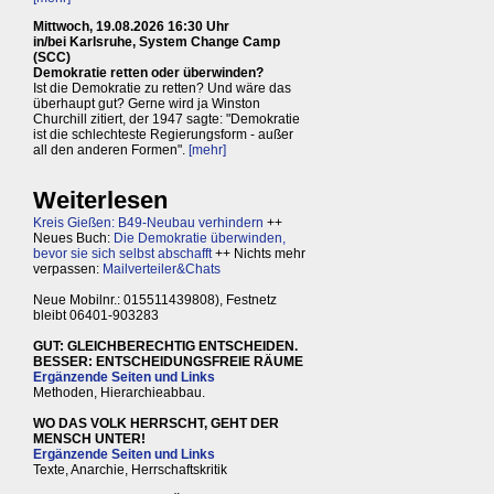
Mittwoch, 19.08.2026 16:30 Uhr
in/bei Karlsruhe, System Change Camp
(SCC)
Demokratie retten oder überwinden?
Ist die Demokratie zu retten? Und wäre das
überhaupt gut? Gerne wird ja Winston
Churchill zitiert, der 1947 sagte: "Demokratie
ist die schlechteste Regierungsform - außer
all den anderen Formen".
[mehr]
Weiterlesen
Kreis Gießen: B49-Neubau verhindern
++
Neues Buch:
Die Demokratie überwinden,
bevor sie sich selbst abschafft
++ Nichts mehr
verpassen:
Mailverteiler&Chats
Neue Mobilnr.: 015511439808), Festnetz
bleibt 06401-903283
GUT: GLEICHBERECHTIG ENTSCHEIDEN.
BESSER: ENTSCHEIDUNGSFREIE RÄUME
Ergänzende Seiten und Links
Methoden, Hierarchieabbau.
WO DAS VOLK HERRSCHT, GEHT DER
MENSCH UNTER!
Ergänzende Seiten und Links
Texte, Anarchie, Herrschaftskritik