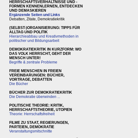
HERRSCHAFTSVERHÄLTNISSE UND -
FORMEN KENNENLERNEN, ENTDECKEN
UND DEMASKIEREN
Ergänzende Seiten und Links
Debatten, Zitate, Demokratiekritik
(SELBST-)ORGANISIERUNG: TIPPS FÜR
ALLTAG UND POLITIK
Hierarchieabbau und Kreativmethoden in
politischer und Bildungsarbeit
DEMOKRATIEKRITIK IN KURZFORM: WO
DAS VOLK HERRSCHT, GEHT DER
MENSCH UNTER!
Begriffe & zentrale Probleme
FREIE MENSCHEN IN FREIEN
VEREINBARUNGEN: BÜCHER,
VORTRAGE, DEBATTEN
Die Bücher
BÜCHER ZUR DEMOKRATIEKRITIK
Die Demokratie überwinden ...
POLITISCHE THEORIE: KRITIK,
HERRSCHAFTSTHEORIE, UTOPIEN
Theorie: Herrschaftsfreiheit
FILME ZU STAAT, REGIERUNGEN,
PARTEIEN, DEMOKRATIE
Veranstaltungsmitschnitte