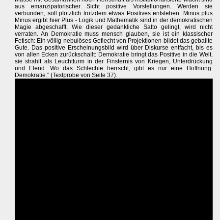
aus emanzipatorischer Sicht positive Vorstellungen. Werden sie
verbunden, soll plötzlich trotzdem etwas Positives entstehen. Minus plus
Minus ergibt hier Plus - Logik und Mathematik sind in der demokratischen
Magie abgeschafft. Wie dieser gedankliche Salto gelingt, wird nicht
verraten. An Demokratie muss mensch glauben, sie ist ein klassischer
Fetisch: Ein völlig nebulöses Geflecht von Projektionen bildet das geballte
Gute. Das positive Erscheinungsbild wird über Diskurse entfacht, bis es
von allen Ecken zurückschallt: Demokratie bringt das Positive in die Welt,
sie strahlt als Leuchtturm in der Finsternis von Kriegen, Unterdrückung
und Elend. Wo das Schlechte herrscht, gibt es nur eine Hoffnung:
Demokratie." (Textprobe von Seite 37).