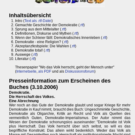
Inhaltsübersicht
Intro (
Text als .rtf-Datei
)
Gemachte Geschichte der Demokratie (
.rtf
)
Sprung aus dem Mittelalter (
.rtf
)
Definitionen, Diskurse und Mythen (
.rtf
)
Wenn der Schleier fällt: Demokratisches Innenleben (
.rtf
)
Demokratie - eine Religion? (
.rtf
)
Akzeptanzfestspiele: Die Wahlen (
.rtf
)
Demokratie total! (
.rtf
)
Auswege (
.rtf
)
Literatur (
.rtf
)
Thesenpapier "Wo das Volk herrscht, geht der Mensch unter"
(
Internetseite
,
als PDF
und als
Diskussionsforum
)
Presseinformation zum Erscheinen des
Buches (3.10.2006)
Demokratie.
Die Herrschaft des Volkes.
Eine Abrechnung
Wer noch an das Gute der Demokratie glaubt und sogar Kriege für mehr
Demokratie in Kauf nimmt, braucht dies Buch: Ungeschminkte Geschichte,
Demokratie als Oligarchie, Kritik an Recht und Volk als Quellen des
vermeintlich Guten, Demokratie-Imperialismus. Der Autor nimmt das
Wesen der Demokratie schonungslos auseinander: "Demokratie ist Volk
plus Herrschaft. Das Volk herrscht über sich selbst, so will es das
begriffliche Konstrukt. Das allein wirkt bedenklich. Weder das Volk als
Masse mit Gesamtwillen noch Herrschaft als institutionalisierte Macht sind