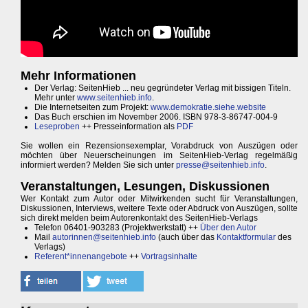
Mehr Informationen
Der Verlag: SeitenHieb ... neu gegründeter Verlag mit bissigen Titeln.
Mehr unter
www.seitenhieb.info
.
Die Internetseiten zum Projekt:
www.demokratie.siehe.website
Das Buch erschien im November 2006. ISBN 978-3-86747-004-9
Leseproben
++ Presseinformation als
PDF
Sie wollen ein Rezensionsexemplar, Vorabdruck von Auszügen oder
möchten über Neuerscheinungen im SeitenHieb-Verlag regelmäßig
informiert werden? Melden Sie sich unter
presse@seitenhieb.info
.
Veranstaltungen, Lesungen, Diskussionen
Wer Kontakt zum Autor oder Mitwirkenden sucht für Veranstaltungen,
Diskussionen, Interviews, weitere Texte oder Abdruck von Auszügen, sollte
sich direkt melden beim Autorenkontakt des SeitenHieb-Verlags
Telefon 06401-903283 (Projektwerkstatt) ++
Über den Autor
Mail
autorinnen@seitenhieb.info
(auch über das
Kontaktformular
des
Verlags)
Referent*innenangebote
++
Vortragsinhalte