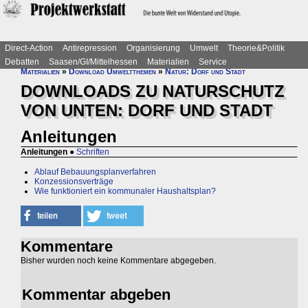
Direct-Action
Antirepression
Organisierung
Umwelt
Theorie&Politik
Debatten
Saasen/GI/Mittelhessen
Materialien
Service
Materialien
»
Download Umweltthemen
»
Natur: Dorf und Stadt
DOWNLOADS ZU NATURSCHUTZ
VON UNTEN: DORF UND STADT
Anleitungen
Anleitungen
●
Schriften
Ablauf Bebauungsplanverfahren
Konzessionsverträge
Wie funktioniert ein kommunaler Haushaltsplan?
Kommentare
Bisher wurden noch keine Kommentare abgegeben.
Kommentar abgeben