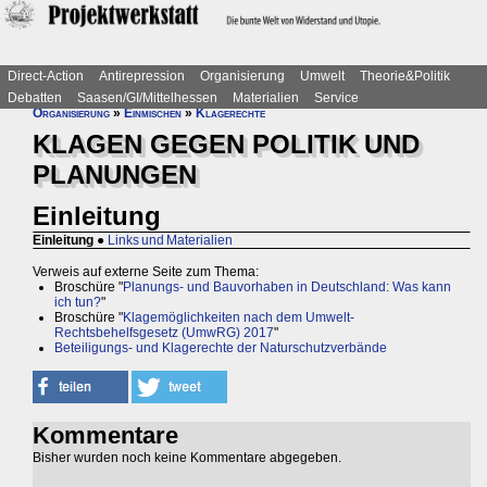
Direct-Action
Antirepression
Organisierung
Umwelt
Theorie&Politik
Debatten
Saasen/GI/Mittelhessen
Materialien
Service
Organisierung
»
Einmischen
»
Klagerechte
KLAGEN GEGEN POLITIK UND
PLANUNGEN
Einleitung
Einleitung
●
Links und Materialien
Verweis auf externe Seite zum Thema:
Broschüre "
Planungs- und Bauvorhaben in Deutschland: Was kann
ich tun?
"
Broschüre "
Klagemöglichkeiten nach dem Umwelt-
Rechtsbehelfsgesetz (UmwRG) 2017
"
Beteiligungs- und Klagerechte der Naturschutzverbände
Kommentare
Bisher wurden noch keine Kommentare abgegeben.