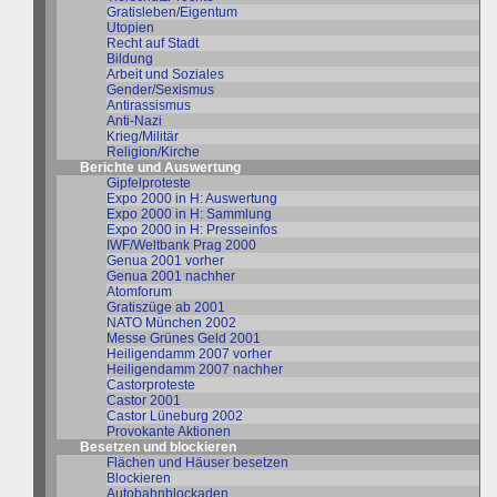
Gratisleben/Eigentum
Utopien
Recht auf Stadt
Bildung
Arbeit und Soziales
Gender/Sexismus
Antirassismus
Anti-Nazi
Krieg/Militär
Religion/Kirche
Berichte und Auswertung
Gipfelproteste
Expo 2000 in H: Auswertung
Expo 2000 in H: Sammlung
Expo 2000 in H: Presseinfos
IWF/Weltbank Prag 2000
Genua 2001 vorher
Genua 2001 nachher
Atomforum
Gratiszüge ab 2001
NATO München 2002
Messe Grünes Geld 2001
Heiligendamm 2007 vorher
Heiligendamm 2007 nachher
Castorproteste
Castor 2001
Castor Lüneburg 2002
Provokante Aktionen
Besetzen und blockieren
Flächen und Häuser besetzen
Blockieren
Autobahnblockaden