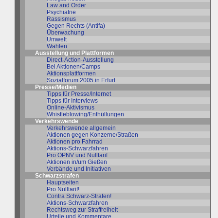
Law and Order
Psychiatrie
Rassismus
Gegen Rechts (Antifa)
Überwachung
Umwelt
Wahlen
Ausstellung und Plattformen
Direct-Action-Ausstellung
Bei Aktionen/Camps
Aktionsplattformen
Sozialforum 2005 in Erfurt
Presse/Medien
Tipps für Presse/Internet
Tipps für Interviews
Online-Aktivismus
Whistleblowing/Enthüllungen
Verkehrswende
Verkehrswende allgemein
Aktionen gegen Konzerne/Straßen
Aktionen pro Fahrrad
Aktions-Schwarzfahren
Pro ÖPNV und Nulltarif
Aktionen in/um Gießen
Verbände und Initiativen
Schwarzstrafen
Hauptseiten
Pro Nulltarif!
Contra Schwarz-Strafen!
Aktions-Schwarzfahren
Rechtsweg zur Straffreiheit
Urteile und Kommentare