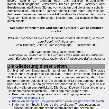
unsere Stimme zu erheben oder uns politisch einzumischen:
Kommunikationsguerilla, verstecktes Theater, gezielte Blockaden oder
Besetzungen, intelligente Störung von Abläufen und vieles mehr schaffen
Aufmerksamkeit und bieten Platz für eigene Forderungen und Visionen.
Auf diesen Seiten werden konkrete Aktionsideen beschrieben, technische
Tipps vermittelt, alles an Beispielen illustriert und der rechtliche Rahmen
durchleuchtet.
Wer nichts verändern will, wird auch das verlieren, was er bewahren
möchte.
Weil ihr Erwachsenen euch nicht für meine Zukunft interessiert, werde ich
eure Regeln nicht beachten.
Greta Thunberg: Zitiert in: Der Tagesspiegel, 3. Dezember 2018
Lenin wird folgendes Zitat zugeschrieben:
Revolution in Deutschland? Das wird nie etwas, wenn diese Deutschen
einen Bahnhof stürmen wollen, kaufen die sich noch eine Bahnsteigkarte!
Die Gliederung dieser Seiten
Du bist auf der Eingangsseite zu einem Themenbereich. Die graue
Tabelle oben zeigt dir alle Seiten zum Thema Direct Action. Mit einem
Klick auf eine Zeile kommst du zum entsprechenden Artikel, der oft auf
mehreren Seiten aufgeteilt ist. Die Unterteilung ist dann durchnummeriert
über dem Titel zu sehen (schwarz der Abschnitt, in dem du gerade bist,
blau die weiteren zum Anklicken). Die Gesamtübersicht über alle unsere
Themenbereiche schaffen die Runterklapp-Menüs ganz oben.
Beschreibung der Hauptbereiche auf der Eingangsseite von
www.projektwerkstatt.de
Kleine Anleitung zur Navigation durch diesen riesigen Internetbereich
In der rechten Spalte findest du die jeweils zum Thema passenden
Termine und einige ergänzende Informationen (bei schmalem