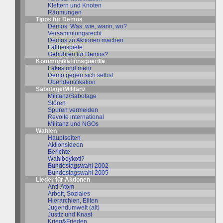
Klettern und Knoten
Räumungen
Tipps für Demos
Demos: Was, wie, wann, wo?
Versammlungsrecht
Demos zu Aktionen machen
Fallbeispiele
Gebühren für Demos?
Kommunikationsguerilla
Fakes und mehr
Demo gegen sich selbst
Überidentifikation
Sabotage/Militanz
Militanz/Sabotage
Stören
Spuren vermeiden
Revolte international
Militanz und NGOs
Wahlen
Hauptseiten
Aktionsideen
Berichte
Wahlboykott?
Bundestagswahl 2002
Bundestagswahl 2005
Lieder für Aktionen
Anti-Atom
Arbeit, Soziales
Hierarchien, Eliten
Jugendumwelt (alt)
Justiz und Knast
Krieg&Frieden