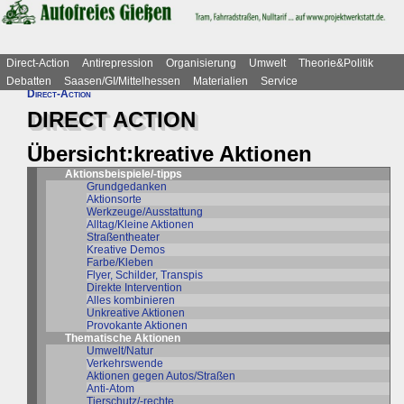
Direct-Action
Antirepression
Organisierung
Umwelt
Theorie&Politik
Debatten
Saasen/GI/Mittelhessen
Materialien
Service
Direct-Action
DIRECT ACTION
Übersicht:kreative Aktionen
Aktionsbeispiele/-tipps
Grundgedanken
Aktionsorte
Werkzeuge/Ausstattung
Alltag/Kleine Aktionen
Straßentheater
Kreative Demos
Farbe/Kleben
Flyer, Schilder, Transpis
Direkte Intervention
Alles kombinieren
Unkreative Aktionen
Provokante Aktionen
Thematische Aktionen
Umwelt/Natur
Verkehrswende
Aktionen gegen Autos/Straßen
Anti-Atom
Tierschutz/-rechte