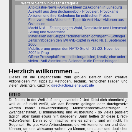
Weitere Seiten in dieser Kategorie
Anti-Castor-News - Aktuelle Ideen zu Aktionen in Lüneburg
Auswahl aus dem Buchangebot - Provoziert! Provokante
Aktionen und ihre Bedeutung für politischen Protest
Eins, zwei, viele Aktionen! - Tipps für Anti-Nazi-Aktionen aus
Osthessen
Macht Nix! ... Zeitung gegen Wahl, Demokratie und Herrschaft
- Alltag und Widerstand
Materialien der Gruppe "schöner leben göttingen" - Göttinger
Zeitschrift gegen den IWF/WB-Gipfel in Prag Nr. 1, September
2000
Mobilisierung gegen den NATO-Gipfel - 21./22. November
2002 in Prag
Offene Presseplattform – selbstorganisiert, kreativ, eine unter
vielen - Anti-Atomforums-Aktionen in die Presse bringen!
Herzlich willkommen ...
Dieses ist die Eingangsseite zum großen Bereich über kreative
Aktionsideen mit Tipps zu Methoden, Technik, rechtlichen Fragen und
vielen Berichten. Kurzlink:
direct-action.siehe.website
Intro
Du findest, in der Welt läuft einiges verkehrt? Und fühlst dich ohnmächtig,
weil du oft nicht weißt, wie das Bessere gelingen oder durchgesetzt
werden kann? Umweltzerstörung, Menschenrechtsverletzungen in
Zwangsanstalten, Diskriminierung und Ausbeutung - so vieles passiert
täglich, aber kaum etwas hilft dagegen? Dann helfen dir diese Direct-
Action-Seiten. Denn so ohnmächtig, wie es scheint, sind wir nicht. Im
Gegenteil: Es gibt viele Aktionsformen, die wir kennenlernen und üben
können, um uns wirksamer wehren zu können, um lauter und deutlicher