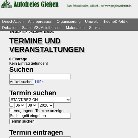
Direct-Action
Antirepression
Organisierung
Umwelt
Theorie&Politik
Debatten
Saasen/GI/Mittelhessen
Materialien
Service
Termine und Veranstaltungen
TERMINE UND
VERANSTALTUNGEN
0 Einträge
Kein Eintrag gefunden!
Suchen
Hilfe
Termin suchen
vergangene Termine anzeigen
Termin eintragen