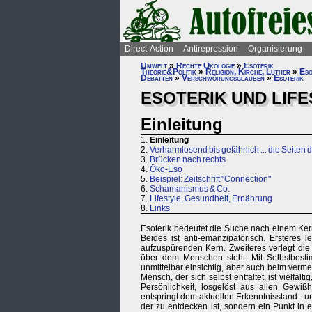
Direct-Action
Antirepression
Organisierung
Umwelt
»
Rechte Ökologie
»
Esoterik
Theorie&Politik
»
Religion, Kirche, Luther
»
Eso
Debatten
»
Verschwörungsglauben
»
Esoterik
ESOTERIK UND LIF
Einleitung
1.
Einleitung
2.
Verharmlosend bis gefährlich ... die Seiten 
3.
Brücken nach rechts
4.
Öko-Eso
5.
Beispiel: Zeitschrift "Connection"
6.
Schamanismus & Co.
7.
Lifestyle, Gesundheit, Ernährung
8.
Links
Esoterik bedeutet die Suche nach einem Ker
Beides ist anti-emanzipatorisch. Ersteres
aufzuspürenden Kern. Zweiteres verlegt die 
über dem Menschen steht. Mit Selbstbestim
unmittelbar einsichtig, aber auch beim vermei
Mensch, der sich selbst entfaltet, ist vielfä
Persönlichkeit, losgelöst aus allen Gewiß
entspringt dem aktuellen Erkenntnisstand - un
der zu entdecken ist, sondern ein Punkt in ei