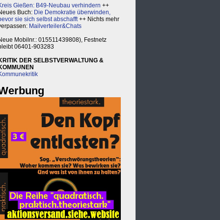
Kreis Gießen: B49-Neubau verhindern
++
Neues Buch:
Die Demokratie überwinden,
bevor sie sich selbst abschafft
++ Nichts mehr
verpassen:
Mailverteiler&Chats
Neue Mobilnr.: 015511439808), Festnetz
bleibt 06401-903283
KRITIK DER SELBSTVERWALTUNG &
KOMMUNEN
Kommunekritik
Werbung