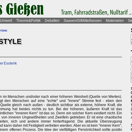
Umwelt
Theorie&Politik
Debatten
Saasen/GI/Mittelhessen
Materialien
Se
terik
ESTYLE
der Esoterik
n im Menschen und/oder nach einer höheren Weisheit (Quelle von Werten).
 legt den Menschen auf eine "echte" und "innere" Stimme fest - eben den
Quelle gleich nach außen - deutlich sichtbar als externe, höhere Kraft, die
mung hat beides nichts zu tun. Bei der höheren, äußeren Kraft ist das
ntlichen "inneren Kern" ist das so. Denn ein solcher Kern existiert nicht. Ein
ltig, von inneren Ungewißheiten und Zweifeln getrieben. Er ist eine chaotische
heiten, sich und andere immer hinterfragend. Die aktuelle Überzeugung
d kann daher mit Festigkeit vertreten werden. Aber es ist kein "innerer Kern",
nem offenen Prozess. Die Idee der vielfältigen Persönlichkeit sollte positiv