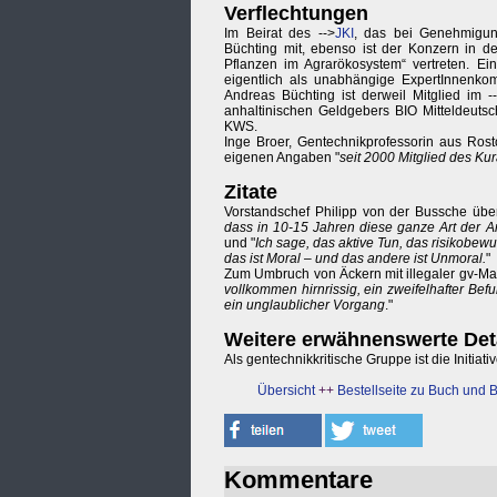
Verflechtungen
Im Beirat des -->
JKI
, das bei Genehmigungs
Büchting mit, ebenso ist der Konzern in d
Pflanzen im Agrarökosystem“ vertreten. Ein
eigentlich als unabhängige ExpertInnenko
Andreas Büchting ist derweil Mitglied im -
anhaltinischen Geldgebers BIO Mitteldeutsc
KWS.
Inge Broer, Gentechnikprofessorin aus Ros
eigenen Angaben "
seit 2000 Mitglied des K
Zitate
Vorstandschef Philipp von der Bussche über
dass in 10-15 Jahren diese ganze Art der A
und "
Ich sage, das aktive Tun, das risikobewu
das ist Moral – und das andere ist Unmoral.
"
Zum Umbruch von Äckern mit illegaler gv-Ma
vollkommen hirnrissig, ein zweifelhafter Bef
ein unglaublicher Vorgang
."
Weitere erwähnenswerte Det
Als gentechnikkritische Gruppe ist die Initiat
Übersicht
++
Bestellseite zu Buch und 
Kommentare