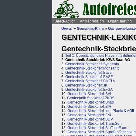
Direct-Action
Antirepression
Organisierung
Umwelt
»
Gentechnik-Kritik
»
Gentechnik-Lexik
GENTECHNIK-LEXIK
Gentechnik-Steckbri
1.
Teil C: Übersicht und die Player (Institutione
2.
Gentechnik-Steckbrief: KWS Saat AG
3.
Gentechnik-Steckbrief: Syngenta
4.
Gentechnik-Steckbrief: Monsanto
5.
Gentechnik-Steckbrief: Bayer
6.
Gentechnik-Steckbrief: BASF
7.
Gentechnik-Steckbrief: BMELV
8.
Gentechnik-Steckbrief: JKI
9.
Gentechnik-Steckbrief: EFSA
10.
Gentechnik-Steckbrief: BVL
11.
Gentechnik-Steckbrief: ZKBS
12.
Gentechnik-Steckbrief: BMBF
13.
Gentechnik-Steckbrief: BfR
14.
Gentechnik-Steckbrief: InnoPlanta & AGIL
15.
Gentechnik-Steckbrief: FNL
16.
Gentechnik-Steckbrief: BDP
17.
Gentechnik-Steckbrief: TransGen
18.
Gentechnik-Steckbrief: BioTechFarm
19.
Gentechnik-Steckbrief: AgroBioTechniku