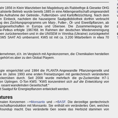
hr 1856 in Klein Wanzleben bei Magdeburg als Rabbethge & Gieseke OHG
alisierte Betrieb wurde bereits 1885 in eine Aktiengesellschaft umgewandelt
 die Aufnahme der Getreide-, Futterrüben- und Kartoffelzüchtung. Nach dem
 Einbeck, nachdem die hauseigene Saatgutbibliothek dorthin verbracht
ng des Züchtungsprogramms um Mais-, Futter-, Öl- und Eiweißpflanzen, ab
ungsgesellschaften in Europa und Übersee. Die Zusammenlegung der
w-Petkus erfolgte 1967/68. Im Rahmen der deutschen Wiedervereinigung
eben zurückerworben und in die UNISEM in Vinnitsa (Ukraine) zurückgekehrt
WS SAAT AG umbenannt. KWS ist mit ca. 3.200 Mitarbeitern in etwa 70
ernehmen, d.h. im Vergleich mit Agrokonzernen, die Chemikalien herstellen
 gehört es aber zu den Global Playern.
logie eingerichtet und 1984 die PLANTA Angewandte Pflanzengenetik und
 im Jahre 1993 eine ersten Freisetzungen mit gentechnisch veränderten
uckerrüben durch. Seit 2008 wurde mehrfach die gv-Zuckerrübe H7-1
ten Üplingen. O-Ton KWS: "
KWS konzentriert sich auf die Entwicklung von
h rasant wandelnden Gesellschaft."
t Saatgut für Energiepflanzen entwickelt werden.
ntures
onalen Konzernen -->
Monsanto
und -->
BASF
. Die derzeitige gentechnisch
schaftsproduktion mit Monsanto. Sie enthält ein verändertes Gen, welches
zid Roundup macht. Das veränderte Gen sowie das Herbizid stammen von