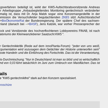
verfahren beteiligt ist, wirkt der KWS-Aufsichtsratsvorsitzende Andreas
er Arbeitsgruppe „Anbaubegleitendes Monitoring gentechnisch veränderter
malig ist, dass mit Dr. Anja Matzk sogar eine Konzernangestellte in der
mmission die Versuchsfelder begutachtenden
ZKBS
sitzt. Aufsichtsratschef
->
BioÖkonomieRat
der Bundesregierung. Der spätere Chef des sachsen-
hland (danach bei -->
BASF
), Jens Katzek, war vorher Pressesprecher der
tock und Vorsitzende des hochverflochtenen Lobbyvereins FINAB, ist nach
uratoriums der Kleinwanzlebener Saatzucht KWS
".
 Gentechnikkritik (Rede auf dem innoPlanta-Forum): "
jeder von uns weiß,
rgumentation wird sozusagen dem Gelächter der Historie unterworfen sein
"
sste Handeln und die Einführung des Fortschritts. Das ist die Verantwortung,
is-Durchmischung: "
Nur in Deutschland ist man so blöd und so wirtschaftlich
und von 0,03 führt tatsächlich im Juni zum Umbruch von Maisflächen. Das ist
ails
ive "KWS gentechnikfrei" stark auf den Konzern spezialisiert.
Broschüre