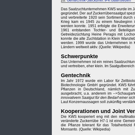
20.
Gentechnik-Steckbrief: IPK Gatersleben
Das Saatzuchtunternehmen KWS wurde im Ja
gegründet. Der auf Zuckerrübensaatgut spezi
und verbreiterte 1920 sein Sortiment durch
Krieg kam es 1945 zu einem Neubeginn in
werden konnte. 1951 erfolgte die Erweiteru
1961 entstanden Tochter- und Beteilig
Getreidezüchtung Heine Peragis mit Locho
konnte die alte Zuchtstation in Klein Wanzl
werden. 1999 wurde das Unternehmen in K
Ländern weltweit aktiv. (Quelle: Wikipedia)
Schwerpunkte
Das Unternehmen ist ein reines Saatzuchtunt
und vertreiben, eher klein. Im Saatgutbereich
Gentechnik
Im Jahr 1972 wurde ein Labor für Zellbio
Biotechnologie GmbH gegründet. KWS führte
Pflanzen in Deutschland, nämlich mit Z
ausgebracht, u.a. anderem im -->Schaugar
innovativem Saatgut für den Bedarf einer sic
Laut Konzernaussagen soll zukünftig verstärk
Kooperationen und Joint Ve
Die KWS kooperiert eng mit den multinati
veränderte Zuckerrübe H7-1 ist eine Gemein
die Pflanze tolerant für das Totalherbi
Monsanto. (Quelle: Wikipedia)