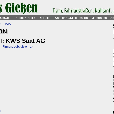
Umwelt
Theorie&Politik
Debatten
Saasen/GI/Mittelhessen
Materialien
Se
on Themen
ON
ef: KWS Saat AG
n, Firmen, Lobbyisten ...)
m