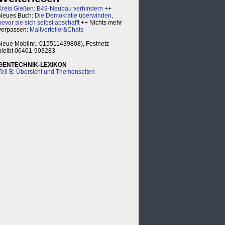
Kreis Gießen: B49-Neubau verhindern
++
Neues Buch:
Die Demokratie überwinden,
bevor sie sich selbst abschafft
++ Nichts mehr
verpassen:
Mailverteiler&Chats
Neue Mobilnr.: 015511439808), Festnetz
bleibt 06401-903283
GENTECHNIK-LEXIKON
Teil B: Übersicht und Themenseiten