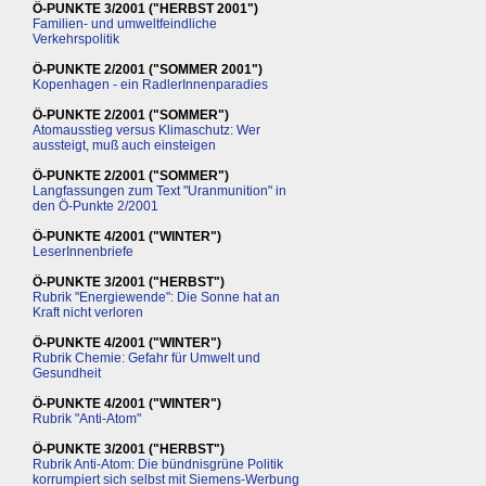
Ö-PUNKTE 3/2001 ("HERBST 2001")
Familien- und umweltfeindliche
Verkehrspolitik
Ö-PUNKTE 2/2001 ("SOMMER 2001")
Kopenhagen - ein RadlerInnenparadies
Ö-PUNKTE 2/2001 ("SOMMER")
Atomausstieg versus Klimaschutz: Wer
aussteigt, muß auch einsteigen
Ö-PUNKTE 2/2001 ("SOMMER")
Langfassungen zum Text "Uranmunition" in
den Ö-Punkte 2/2001
Ö-PUNKTE 4/2001 ("WINTER")
LeserInnenbriefe
Ö-PUNKTE 3/2001 ("HERBST")
Rubrik "Energiewende": Die Sonne hat an
Kraft nicht verloren
Ö-PUNKTE 4/2001 ("WINTER")
Rubrik Chemie: Gefahr für Umwelt und
Gesundheit
Ö-PUNKTE 4/2001 ("WINTER")
Rubrik "Anti-Atom"
Ö-PUNKTE 3/2001 ("HERBST")
Rubrik Anti-Atom: Die bündnisgrüne Politik
korrumpiert sich selbst mit Siemens-Werbung