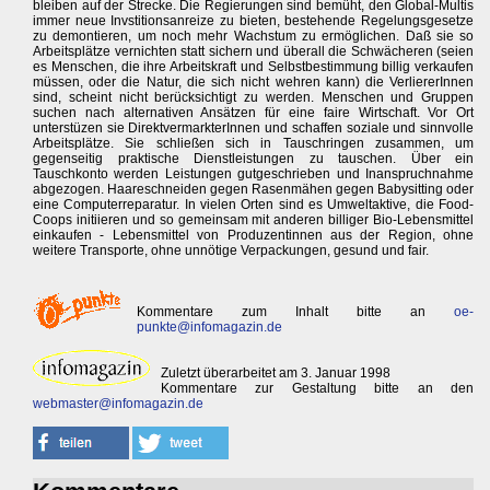
bleiben auf der Strecke. Die Regierungen sind bemüht, den Global-Multis
immer neue Invstitionsanreize zu bieten, bestehende Regelungsgesetze
zu demontieren, um noch mehr Wachstum zu ermöglichen. Daß sie so
Arbeitsplätze vernichten statt sichern und überall die Schwächeren (seien
es Menschen, die ihre Arbeitskraft und Selbstbestimmung billig verkaufen
müssen, oder die Natur, die sich nicht wehren kann) die VerliererInnen
sind, scheint nicht berücksichtigt zu werden. Menschen und Gruppen
suchen nach alternativen Ansätzen für eine faire Wirtschaft. Vor Ort
unterstüzen sie DirektvermarkterInnen und schaffen soziale und sinnvolle
Arbeitsplätze. Sie schließen sich in Tauschringen zusammen, um
gegenseitig praktische Dienstleistungen zu tauschen. Über ein
Tauschkonto werden Leistungen gutgeschrieben und Inanspruchnahme
abgezogen. Haareschneiden gegen Rasenmähen gegen Babysitting oder
eine Computerreparatur. In vielen Orten sind es Umweltaktive, die Food-
Coops initiieren und so gemeinsam mit anderen billiger Bio-Lebensmittel
einkaufen - Lebensmittel von Produzentinnen aus der Region, ohne
weitere Transporte, ohne unnötige Verpackungen, gesund und fair.
Kommentare zum Inhalt bitte an
oe-
punkte@infomagazin.de
Zuletzt überarbeitet am 3. Januar 1998
Kommentare zur Gestaltung bitte an den
webmaster@infomagazin.de