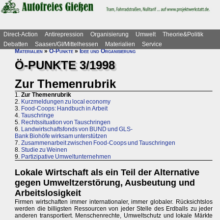
Direct-Action
Antirepression
Organisierung
Umwelt
Theorie&Politik
Debatten
Saasen/GI/Mittelhessen
Materialien
Service
Materialien
»
Ö-Punkte
»
Idee und Organisierung
Ö-PUNKTE 3/1998
Zur Themenrubrik
1.
Zur Themenrubrik
2.
Kurzmeldungen zu local economy
3.
Food-Coops: Handbuch in Arbeit
4.
Tauschringe
5.
Rechtssituation von Tauschringen
6.
Landwirtschaftsfonds von BUND und GLS-
Bank Biohöfe wirksam unterstützen
7.
Zusammenarbeit zwischen Food-Coops und Tauschringen
8.
Studie zu Weinen
9.
Partizipative Umweltunternehmen
Lokale Wirtschaft als ein Teil der Alternative
gegen Umweltzerstörung, Ausbeutung und
Arbeitslosigkeit
Firmen wirtschaften immer internationaler, immer globaler. Rücksichtslos
werden die billigsten Ressourcen von jeder Stelle des Erdballs zu jeder
anderen transportiert. Menschenrechte, Umweltschutz und lokale Märkte