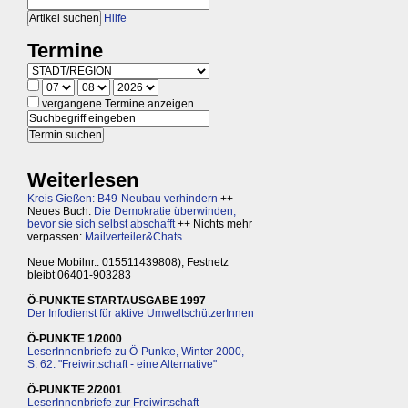
Hilfe
Termine
vergangene Termine anzeigen
Weiterlesen
Kreis Gießen: B49-Neubau verhindern
++
Neues Buch:
Die Demokratie überwinden,
bevor sie sich selbst abschafft
++ Nichts mehr
verpassen:
Mailverteiler&Chats
Neue Mobilnr.: 015511439808), Festnetz
bleibt 06401-903283
Ö-PUNKTE STARTAUSGABE 1997
Der Infodienst für aktive UmweltschützerInnen
Ö-PUNKTE 1/2000
LeserInnenbriefe zu Ö-Punkte, Winter 2000,
S. 62: "Freiwirtschaft - eine Alternative"
Ö-PUNKTE 2/2001
LeserInnenbriefe zur Freiwirtschaft