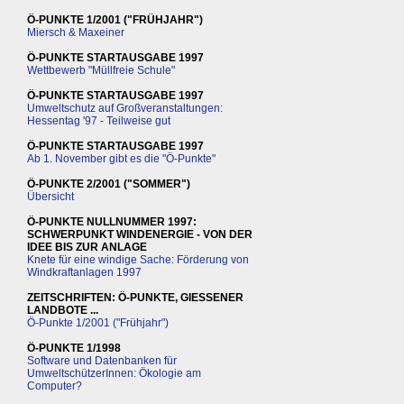
Ö-PUNKTE 1/2001 ("FRÜHJAHR")
Miersch & Maxeiner
Ö-PUNKTE STARTAUSGABE 1997
Wettbewerb "Müllfreie Schule"
Ö-PUNKTE STARTAUSGABE 1997
Umweltschutz auf Großveranstaltungen:
Hessentag '97 - Teilweise gut
Ö-PUNKTE STARTAUSGABE 1997
Ab 1. November gibt es die "Ö-Punkte"
Ö-PUNKTE 2/2001 ("SOMMER")
Übersicht
Ö-PUNKTE NULLNUMMER 1997:
SCHWERPUNKT WINDENERGIE - VON DER
IDEE BIS ZUR ANLAGE
Knete für eine windige Sache: Förderung von
Windkraftanlagen 1997
ZEITSCHRIFTEN: Ö-PUNKTE, GIESSENER
LANDBOTE ...
Ö-Punkte 1/2001 ("Frühjahr")
Ö-PUNKTE 1/1998
Software und Datenbanken für
UmweltschützerInnen: Ökologie am
Computer?