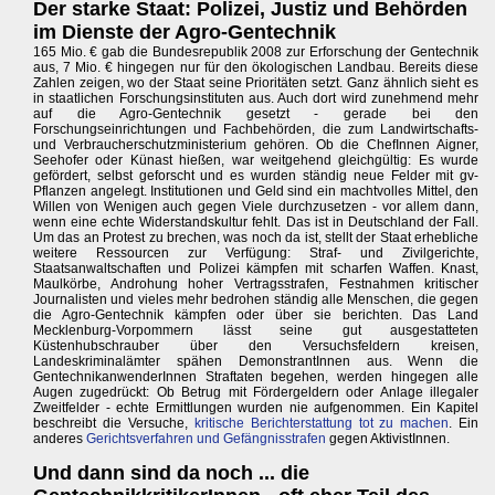
Der starke Staat: Polizei, Justiz und Behörden
im Dienste der Agro-Gentechnik
165 Mio. € gab die Bundesrepublik 2008 zur Erforschung der Gentechnik
aus, 7 Mio. € hingegen nur für den ökologischen Landbau. Bereits diese
Zahlen zeigen, wo der Staat seine Prioritäten setzt. Ganz ähnlich sieht es
in staatlichen Forschungsinstituten aus. Auch dort wird zunehmend mehr
auf die Agro-Gentechnik gesetzt - gerade bei den
Forschungseinrichtungen und Fachbehörden, die zum Landwirtschafts-
und Verbraucherschutzministerium gehören. Ob die ChefInnen Aigner,
Seehofer oder Künast hießen, war weitgehend gleichgültig: Es wurde
gefördert, selbst geforscht und es wurden ständig neue Felder mit gv-
Pflanzen angelegt. Institutionen und Geld sind ein machtvolles Mittel, den
Willen von Wenigen auch gegen Viele durchzusetzen - vor allem dann,
wenn eine echte Widerstandskultur fehlt. Das ist in Deutschland der Fall.
Um das an Protest zu brechen, was noch da ist, stellt der Staat erhebliche
weitere Ressourcen zur Verfügung: Straf- und Zivilgerichte,
Staatsanwaltschaften und Polizei kämpfen mit scharfen Waffen. Knast,
Maulkörbe, Androhung hoher Vertragsstrafen, Festnahmen kritischer
Journalisten und vieles mehr bedrohen ständig alle Menschen, die gegen
die Agro-Gentechnik kämpfen oder über sie berichten. Das Land
Mecklenburg-Vorpommern lässt seine gut ausgestatteten
Küstenhubschrauber über den Versuchsfeldern kreisen,
Landeskriminalämter spähen DemonstrantInnen aus. Wenn die
GentechnikanwenderInnen Straftaten begehen, werden hingegen alle
Augen zugedrückt: Ob Betrug mit Fördergeldern oder Anlage illegaler
Zweitfelder - echte Ermittlungen wurden nie aufgenommen. Ein Kapitel
beschreibt die Versuche,
kritische Berichterstattung tot zu machen
. Ein
anderes
Gerichtsverfahren und Gefängnisstrafen
gegen AktivistInnen.
Und dann sind da noch ... die