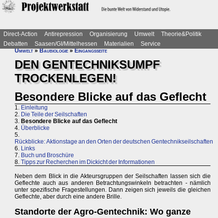
Direct-Action
Antirepression
Organisierung
Umwelt
Theorie&Politik
Debatten
Saasen/GI/Mittelhessen
Materialien
Service
Umwelt
»
Baubiologie
»
Eingangsseite
DEN GENTECHNIKSUMPF
TROCKENLEGEN!
Besondere Blicke auf das Geflecht
1.
Einleitung
2.
Die Teile der Seilschaften
3.
Besondere Blicke auf das Geflecht
4.
Überblicke
5.
Rückblicke: Aktionstage an den Orten der deutschen Gentechnikseilschaften
6.
Links
7.
Buch und Broschüre
8.
Tipps zur Recherchen im Dickicht der Informationen
Neben dem Blick in die Akteursgruppen der Seilschaften lassen sich die
Geflechte auch aus anderen Betrachtungswinkeln betrachten - nämlich
unter spezifische Fragestellungen. Dann zeigen sich jeweils die gleichen
Geflechte, aber durch eine andere Brille.
Standorte der Agro-Gentechnik: Wo ganze