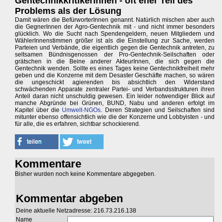
GentechnikkritikerInnen - oft eher Teil des
Problems als der Lösung
Damit wären die BefürworterInnen genannt. Natürlich mischen aber auch
die GegnerInnen der Agro-Gentechnik mit - und nicht immer besonders
glücklich. Wo die Sucht nach Spendengeldern, neuen Mitgliedern und
WählerInnenstimmen größer ist als die Einstellung zur Sache, werden
Parteien und Verbände, die eigentlich gegen die Gentechnik antreten, zu
seltsamen Bündnisgenossen der Pro-Gentechnik-Seilschaften oder
grätschen in die Beine anderer AkteurInnen, die sich gegen die
Gentechnik wenden. Sollte es eines Tages keine Gentechnikfreiheit mehr
geben und die Konzerne mit dem Desaster Geschäfte machen, so wären
die ungeschickt agierenden bis absichtlich den Widerstand
schwächenden Apparate zentraler Partei- und Verbandsstrukturen ihren
Anteil daran nicht unschuldig gewesen. Ein leider notwendiger Blick auf
manche Abgründe bei Grünen, BUND, Nabu und anderen erfolgt im
Kapitel über die
Umwelt-NGOs
. Deren Strategien und Seilschaften sind
mitunter ebenso offensichtlich wie die der Konzerne und Lobbyisten - und
für alle, die es erfahren, sichtbar schockierend.
Kommentare
Bisher wurden noch keine Kommentare abgegeben.
Kommentar abgeben
Deine aktuelle Netzadresse: 216.73.216.138
Name