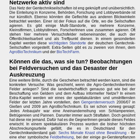
Netzwerke aktiv sind
Das Netz der Gentechnikseilschaften ist eng geknüpft und unübersichtlich.
Die Einteilung in Konzerne, Behörden, Forschung und Lobbyverbände ist
nur künstlich. Ebenso könnten die Geflechte aus anderen Blickwinkeln
betrachtet werden. Einer ist der Fokus auf die Orte, wo die Seilschaften
agieren. Es gibt einige Multi-Standorte, wo mehrere Konzerne,
Kleinstfirmen, LobbyistInnen, ForscherInnen usw. zusammen agieren. Oft
stehen hier mehrere Versuchsfelder nebeneinander, die auch der
Öffentlichkeitsarbeit und als Treffpunkt dienen. In einem gesonderten
Kapitel werden diese
wichtigsten Standorte
der deutschen Gentechnik-
Seilschaften vorgestellt. Extra-Seiten gibt es zu zweien von ihnen, dem
AgroBioTechnikum
und der
BioTechFarm
.
Können die das, was sie tun? Beobachtungen
bei Feldversuchen und das Desaster der
Auskreuzung
Eine weitere Brille, durch die Geschehen betrachtet werden kann, sind die
konkreten Versuche: Was geschieht, wenn die Agro-GentechnikerInnen
Felder anlegen? Sind die landwirtschaftlich genauso gut wie bei der
Beschaffung von Geldern und dem Aufbau informeller Netze? In einem
Extra-Kapitel werden wir eines der spektakulärsten und umstrittensten
Felder der letzten Jahre vorstellen, den
Gengerstenversuch
2006/07 in
Gießen und 2009 am AgroBioTechnikum. Es sei schon vorweg gesagt:
Jedes Anbaujahr war eine Aneinanderreihung von Schlampereien,
Betrügereien und Pannen. Darunter immer auch Straftaten. Doch gesühnt
hat diese nie jemand. Dafür hat es die GegnerInnen gerade dieses Feldes
erwischt. In einem spektakulären Prozess wurden die bisher höchsten
Abschreckungsurteile gefällt, die es in Deutschland für den
Gentechnikwiderstand gab:
Sechs Monate Knast ohne Bewährung
- für
eine eher symbolische
Feldbefreiung
, bei der einige gv-Gerstenpflanzen