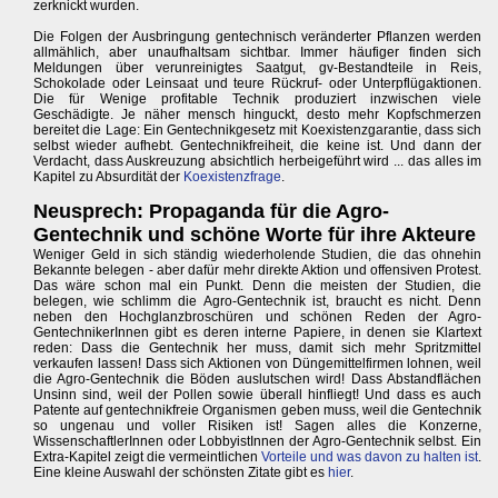
zerknickt wurden.
Die Folgen der Ausbringung gentechnisch veränderter Pflanzen werden
allmählich, aber unaufhaltsam sichtbar. Immer häufiger finden sich
Meldungen über verunreinigtes Saatgut, gv-Bestandteile in Reis,
Schokolade oder Leinsaat und teure Rückruf- oder Unterpflügaktionen.
Die für Wenige profitable Technik produziert inzwischen viele
Geschädigte. Je näher mensch hinguckt, desto mehr Kopfschmerzen
bereitet die Lage: Ein Gentechnikgesetz mit Koexistenzgarantie, dass sich
selbst wieder aufhebt. Gentechnikfreiheit, die keine ist. Und dann der
Verdacht, dass Auskreuzung absichtlich herbeigeführt wird ... das alles im
Kapitel zu Absurdität der
Koexistenzfrage
.
Neusprech: Propaganda für die Agro-
Gentechnik und schöne Worte für ihre Akteure
Weniger Geld in sich ständig wiederholende Studien, die das ohnehin
Bekannte belegen - aber dafür mehr direkte Aktion und offensiven Protest.
Das wäre schon mal ein Punkt. Denn die meisten der Studien, die
belegen, wie schlimm die Agro-Gentechnik ist, braucht es nicht. Denn
neben den Hochglanzbroschüren und schönen Reden der Agro-
GentechnikerInnen gibt es deren interne Papiere, in denen sie Klartext
reden: Dass die Gentechnik her muss, damit sich mehr Spritzmittel
verkaufen lassen! Dass sich Aktionen von Düngemittelfirmen lohnen, weil
die Agro-Gentechnik die Böden auslutschen wird! Dass Abstandflächen
Unsinn sind, weil der Pollen sowie überall hinfliegt! Und dass es auch
Patente auf gentechnikfreie Organismen geben muss, weil die Gentechnik
so ungenau und voller Risiken ist! Sagen alles die Konzerne,
WissenschaftlerInnen oder LobbyistInnen der Agro-Gentechnik selbst. Ein
Extra-Kapitel zeigt die vermeintlichen
Vorteile und was davon zu halten ist
.
Eine kleine Auswahl der schönsten Zitate gibt es
hier
.