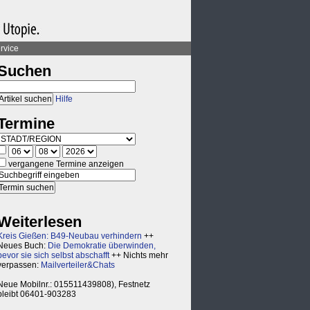
rvice
Suchen
Hilfe
Termine
vergangene Termine anzeigen
Weiterlesen
Kreis Gießen: B49-Neubau verhindern
++
Neues Buch:
Die Demokratie überwinden,
bevor sie sich selbst abschafft
++ Nichts mehr
verpassen:
Mailverteiler&Chats
Neue Mobilnr.: 015511439808), Festnetz
bleibt 06401-903283