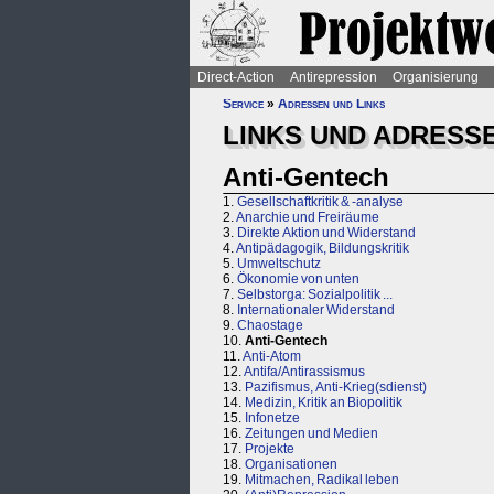
Direct-Action
Antirepression
Organisierung
Service
»
Adressen und Links
LINKS UND ADRESSE
Anti-Gentech
1.
Gesellschaftkritik & -analyse
2.
Anarchie und Freiräume
3.
Direkte Aktion und Widerstand
4.
Antipädagogik, Bildungskritik
5.
Umweltschutz
6.
Ökonomie von unten
7.
Selbstorga: Sozialpolitik ...
8.
Internationaler Widerstand
9.
Chaostage
10.
Anti-Gentech
11.
Anti-Atom
12.
Antifa/Antirassismus
13.
Pazifismus, Anti-Krieg(sdienst)
14.
Medizin, Kritik an Biopolitik
15.
Infonetze
16.
Zeitungen und Medien
17.
Projekte
18.
Organisationen
19.
Mitmachen, Radikal leben