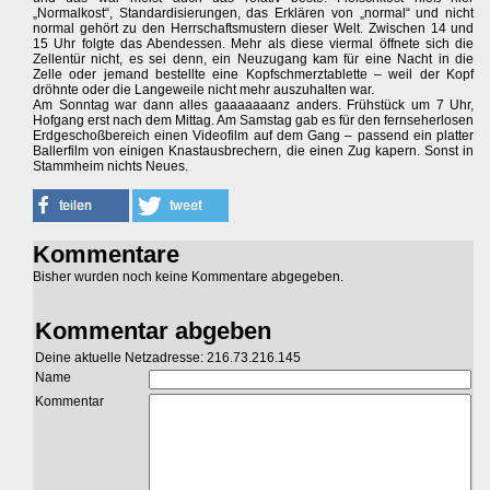
„Normalkost“, Standardisierungen, das Erklären von „normal“ und nicht
normal gehört zu den Herrschaftsmustern dieser Welt. Zwischen 14 und
15 Uhr folgte das Abendessen. Mehr als diese viermal öffnete sich die
Zellentür nicht, es sei denn, ein Neuzugang kam für eine Nacht in die
Zelle oder jemand bestellte eine Kopfschmerztablette – weil der Kopf
dröhnte oder die Langeweile nicht mehr auszuhalten war.
Am Sonntag war dann alles gaaaaaaanz anders. Frühstück um 7 Uhr,
Hofgang erst nach dem Mittag. Am Samstag gab es für den fernseherlosen
Erdgeschoßbereich einen Videofilm auf dem Gang – passend ein platter
Ballerfilm von einigen Knastausbrechern, die einen Zug kapern. Sonst in
Stammheim nichts Neues.
Kommentare
Bisher wurden noch keine Kommentare abgegeben.
Kommentar abgeben
Deine aktuelle Netzadresse: 216.73.216.145
Name
Kommentar