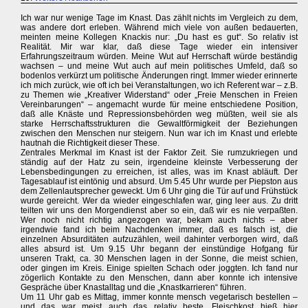
Ich war nur wenige Tage im Knast. Das zählt nichts im Vergleich zu dem,
was andere dort erleben. Während mich viele von außen bedauerten,
meinten meine Kollegen Knackis nur: „Du hast es gut“. So relativ ist
Realität. Mir war klar, daß diese Tage wieder ein intensiver
Erfahrungszeitraum würden. Meine Wut auf Herrschaft würde beständig
wachsen – und meine Wut auch auf mein politisches Umfeld, daß so
bodenlos verkürzt um politische Änderungen ringt. Immer wieder erinnerte
ich mich zurück, wie oft ich bei Veranstaltungen, wo ich Referent war – z.B.
zu Themen wie „Kreativer Widerstand“ oder „Freie Menschen in Freien
Vereinbarungen“ – angemacht wurde für meine entschiedene Position,
daß alle Knäste und Repressionsbehörden weg müßten, weil sie als
starke Herrschaftsstrukturen die Gewaltförmigkeit der Beziehungen
zwischen den Menschen nur steigern. Nun war ich im Knast und erlebte
hautnah die Richtigkeit dieser These.
Zentrales Merkmal im Knast ist der Faktor Zeit. Sie rumzukriegen und
ständig auf der Hatz zu sein, irgendeine kleinste Verbesserung der
Lebensbedingungen zu erreichen, ist alles, was im Knast abläuft. Der
Tagesablauf ist eintönig und absurd. Um 5.45 Uhr wurde per Piepston aus
dem Zellenlautsprecher geweckt. Um 6 Uhr ging die Tür auf und Frühstück
wurde gereicht. Wer da wieder eingeschlafen war, ging leer aus. Zu dritt
teilten wir uns den Morgendienst aber so ein, daß wir es nie verpaßten.
Wer noch nicht richtig angezogen war, bekam auch nichts – aber
irgendwie fand ich beim Nachdenken immer, daß es falsch ist, die
einzelnen Absurditäten aufzuzählen, weil dahinter verborgen wird, daß
alles absurd ist. Um 9.15 Uhr begann der einstündige Hofgang für
unseren Trakt, ca. 30 Menschen lagen in der Sonne, die meist schien,
oder gingen im Kreis. Einige spielten Schach oder joggten. Ich fand nur
zögerlich Kontakte zu den Menschen, dann aber konnte ich intensive
Gespräche über Knastalltag und die „Knastkarrieren“ führen.
Um 11 Uhr gab es Mittag, immer konnte mensch vegetarisch bestellen –
und das war meist auch das relativ beste. Fleischkost hieß hier