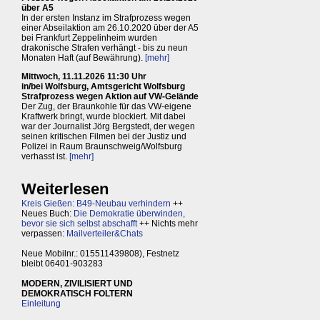
über A5
In der ersten Instanz im Strafprozess wegen
einer Abseilaktion am 26.10.2020 über der A5
bei Frankfurt Zeppelinheim wurden
drakonische Strafen verhängt - bis zu neun
Monaten Haft (auf Bewährung).
[mehr]
Mittwoch, 11.11.2026 11:30 Uhr
in/bei Wolfsburg, Amtsgericht Wolfsburg
Strafprozess wegen Aktion auf VW-Gelände
Der Zug, der Braunkohle für das VW-eigene
Kraftwerk bringt, wurde blockiert. Mit dabei
war der Journalist Jörg Bergstedt, der wegen
seinen kritischen Filmen bei der Justiz und
Polizei in Raum Braunschweig/Wolfsburg
verhasst ist.
[mehr]
Weiterlesen
Kreis Gießen: B49-Neubau verhindern
++
Neues Buch:
Die Demokratie überwinden,
bevor sie sich selbst abschafft
++ Nichts mehr
verpassen:
Mailverteiler&Chats
Neue Mobilnr.: 015511439808), Festnetz
bleibt 06401-903283
MODERN, ZIVILISIERT UND
DEMOKRATISCH FOLTERN
Einleitung