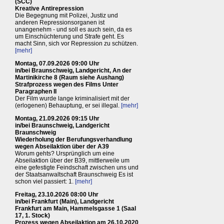
(SCC)
Kreative Antirepression
Die Begegnung mit Polizei, Justiz und
anderen Repressionsorganen ist
unangenehm - und soll es auch sein, da es
um Einschüchterung und Strafe geht. Es
macht Sinn, sich vor Repression zu schützen.
[mehr]
Montag, 07.09.2026 09:00 Uhr
in/bei Braunschweig, Landgericht, An der
Martinikirche 8 (Raum siehe Aushang)
Strafprozess wegen des Films Unter
Paragraphen II
Der Film wurde lange kriminalisiert mit der
(erlogenen) Behauptung, er sei illegal.
[mehr]
Montag, 21.09.2026 09:15 Uhr
in/bei Braunschweig, Landgericht
Braunschweig
Wiederholung der Berufungsverhandlung
wegen Abseilaktion über der A39
Worum gehts? Ursprünglich um eine
Abseilaktion über der B39, mittlerweile um
eine gefestigte Feindschaft zwischen uns und
der Staatsanwaltschaft Braunschweig Es ist
schon viel passiert: 1.
[mehr]
Freitag, 23.10.2026 08:00 Uhr
in/bei Frankfurt (Main), Landgericht
Frankfurt am Main, Hammelsgasse 1 (Saal
17, 1. Stock)
Prozess wegen Abseilaktion am 26.10.2020