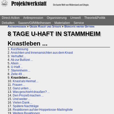
Direct-Action
Antirepression
Organisierung
Umwelt
Theorie&Politik
Debatten
Saasen/GI/Mittelhessen
Materialien
Service
Antirepression
»
Gegen Knast und Strafe
»
Berichte hinter Gittern
8 TAGE U-HAFT IN STAMMHEIM
Knastleben ...
1.
Kurzfassung
2.
Ansichten und Innenansichten aus dem Knast
3.
Verhaftet ...
4.
Ab zur Bullizei ...
5.
Allein ...
6.
U-Haft ...
7.
Stammheim ...
8.
Zelle 49 ...
9.
Knastleben ...
10.
Knast als Heimat ...
11.
Frauen ...
12.
Ganz unten ...
13.
Was geschieht draußen? ...
14.
Den Prozeß machen ...
15.
Und weiter ...
16.
Vielen Dank ...
17.
Spätere Nachträge
18.
Reaktionen auf der Hoppetosse-Mailingliste
19.
Weitere Reaktionen