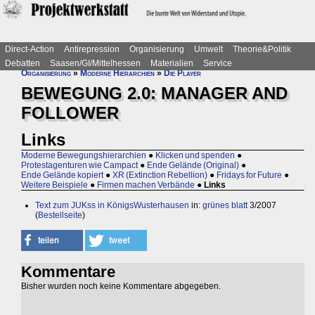
Direct-Action
Antirepression
Organisierung
Umwelt
Theorie&Politik
Debatten
Saasen/GI/Mittelhessen
Materialien
Service
Organisierung
»
Moderne Hierarchien
»
Die Player
BEWEGUNG 2.0: MANAGER AND
FOLLOWER
Links
Moderne Bewegungshierarchien
●
Klicken und spenden
●
Protestagenturen wie Campact
●
Ende Gelände (Original)
●
Ende Gelände kopiert
●
XR (Extinction Rebellion)
●
Fridays for Future
●
Weitere Beispiele
●
Firmen machen Verbände
●
Links
Text zum JUKss in KönigsWusterhausen
in:
grünes blatt
3/2007
(
Bestellseite
)
Kommentare
Bisher wurden noch keine Kommentare abgegeben.