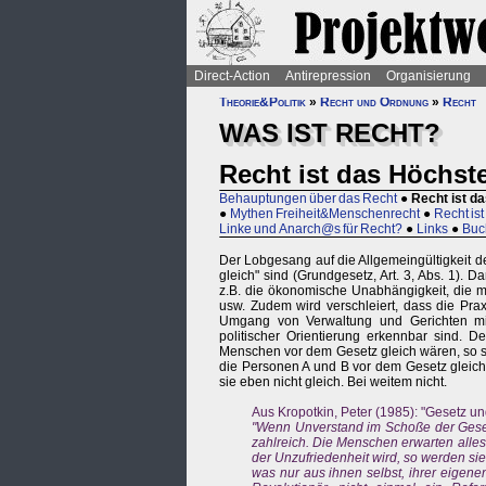
Direct-Action
Antirepression
Organisierung
Theorie&Politik
»
Recht und Ordnung
»
Recht
WAS IST RECHT?
Recht ist das Höchst
Behauptungen über das Recht
●
Recht ist d
●
Mythen Freiheit&Menschenrecht
●
Recht ist
Linke und Anarch@s für Recht?
●
Links
●
Buc
Der Lobgesang auf die Allgemeingültigkeit d
gleich" sind (Grundgesetz, Art. 3, Abs. 1). D
z.B. die ökonomische Unabhängigkeit, die ma
usw. Zudem wird verschleiert, dass die Pra
Umgang von Verwaltung und Gerichten mit A
politischer Orientierung erkennbar sind. D
Menschen vor dem Gesetz gleich wären, so si
die Personen A und B vor dem Gesetz gleich
sie eben nicht gleich. Bei weitem nicht.
Aus Kropotkin, Peter (1985): "Gesetz und 
"Wenn Unverstand im Schoße der Gesel
zahlreich. Die Menschen erwarten alle
der Unzufriedenheit wird, so werden si
was nur aus ihnen selbst, ihrer eigenen