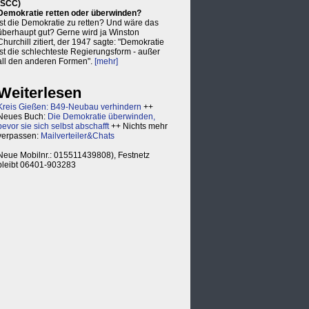
(SCC)
Demokratie retten oder überwinden?
Ist die Demokratie zu retten? Und wäre das
überhaupt gut? Gerne wird ja Winston
Churchill zitiert, der 1947 sagte: "Demokratie
ist die schlechteste Regierungsform - außer
all den anderen Formen".
[mehr]
Weiterlesen
Kreis Gießen: B49-Neubau verhindern
++
Neues Buch:
Die Demokratie überwinden,
bevor sie sich selbst abschafft
++ Nichts mehr
verpassen:
Mailverteiler&Chats
Neue Mobilnr.: 015511439808), Festnetz
bleibt 06401-903283