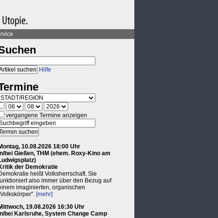
rvice
Suchen
Hilfe
Termine
vergangene Termine anzeigen
Montag, 10.08.2026 18:00 Uhr
in/bei Gießen, THM (ehem. Roxy-Kino am
Ludwigsplatz)
Kritik der Demokratie
Demokratie heißt Volksherrschaft. Sie
funktioniert also immer über den Bezug auf
einem imaginierten, organischen
"Volkskörper".
[mehr]
Mittwoch, 19.08.2026 16:30 Uhr
in/bei Karlsruhe, System Change Camp