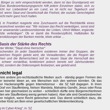
Bürger zu sehr eingeschränkt werden, dann ist das Grundgesetz ein
as Bundesverfassungsgericht hilft jedem Einzelnen dabei, sich zu
icht nur Liebesbrief an ein Land, es ist nicht nur Tagebuch und
ef, wenn Staat und Gesellschaft die Freiheit, die soziale Gerechtigkeit
icht mehr ganz hoch halten.
 in Frankfurt reagierte eine Zuschauerin auf die Rechtskritik eines
t bezeichnet worden war: "
Wir müssen das Recht verteidigen, sonst sind
er anwesende Landesvorsitzende der Linken, Ulrich Wilken, ergänzte:
e verteidigen". Ob er damit die Residenzpflicht, Haftstrafen für
enstützungen der Banken meinte, blieb unklar ...
 Basis der Stärke des Rechts
ter Winter, "Staat ohne Herrscher"
schenden (in jeder Staatsform existieren immer drei Gruppen, die
elchen Regeln gelebt wird, die Verwaltenden, die die Regeln der
en und die Beherrschten) soll im neuen Staat die Herrschaft des
schwer vorstellbar, funktioniert jedoch bereits seit Jahrhunderten
Abt, sondern die Ordensregeln festsetzen, wie gelebt wird.
nicht legal
viele andere pro-rechtsstaatliche Medien auch - ständig gegen Formen des
ber keinerlei Ideen an, wie Menschen sich den wehren könnten. Ob das
er Hackerangriffe gegen Internetzensur - die SZ hält dagegen. In ihren
n Graf von Stauffenberg, Nelson Mandela, Mahatma Gandhi, Jesus oder Rosa
n hier gleichsetzen zu wollen - schließlich dürfte eine BürgerrechlerInnen
ten wie Stauffenberg wenig gemein haben). Aber alle sind Gesetzesbrecher.
 über möglich, wenn Recht gebrochen wird. Das dienst schließlich dazu, die
derber Klotz am Bein einer gesellschaftlichen Weiterentwicklung.
im Cyber-Krieg", in: SZ