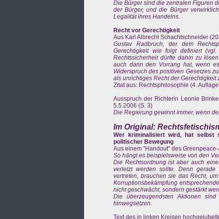
Die Bürger sind die zentralen Figuren des
der Bürger, und die Bürger verwirklic
Legalität ihres Handelns.
Recht vor Gerechtigkeit
Aus Karl Albrecht Schachtschneider (20
Gustav Radbruch, der dem Rechtspos
Gerechtigkeit wie folgt definiert (vg
Rechtssicherheit dürfte dahin zu löse
auch dann den Vorrang hat, wenn es 
Widerspruch des positiven Gesetzes zur
als unrichtiges Recht der Gerechtigkei
Zitat aus: Rechtsphilosophie (4. Auflage
Ausspruch der Richterin Leonie Brinkem
5.5.2006 (S. 3)
Die Regierung gewinnt immer, wenn der
Im Original: Rechtsfetischis
Wer kriminalisiert wird, hat selbst
politischer Bewegung
Aus einem "Handout" des Greenpeace-An
So hängt es beispielsweise von den Vera
Die Rechtsordnung ist aber auch eine F
verletzt werden sollte. Denn gerad
vertreten, brauchen sie das Recht, u
Korruptionsbekämpfung entsprechenden 
nicht geschwächt, sondern gestärkt wer
Die überzeugendsten Aktionen sind
hinwegsetzen.
Text des in linken Kreisen hochgejubelte