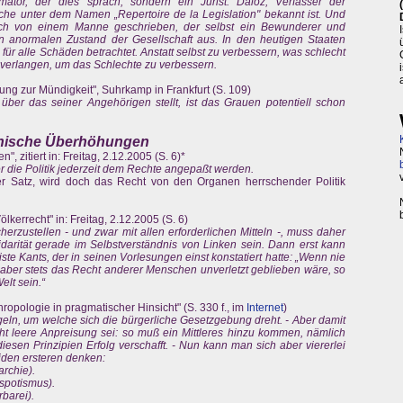
mator, der dies sprach, sondern ein Jurist: Daloz, Verfasser der
he unter dem Namen „Repertoire de la Legislation" bekannt ist. Und
ch von einem Manne geschrieben, der selbst ein Bewunderer und
en anormalen Zustand der Gesellschaft aus. In den heutigen Staaten
für alle Schäden betrachtet. Anstatt selbst zu verbessern, was schlecht
u verlangen, um das Schlechte zu verbessern.
ung zur Mündigkeit", Suhrkamp in Frankfurt (S. 109)
ber das seiner Angehörigen stellt, ist das Grauen potentiell schon
phische Überhöhungen
", zitiert in: Freitag, 2.12.2005 (S. 6)*
r die Politik jederzeit dem Rechte angepaßt werden.
er Satz, wird doch das Recht von den Organen herrschender Politik
kerrecht" in: Freitag, 2.12.2005 (S. 6)
herzustellen - und zwar mit allen erforderlichen Mitteln -, muss daher
idarität gerade im Selbstverständnis von Linken sein. Dann erst kann
te Kants, der in seinen Vorlesungen einst konstatiert hatte: „Wenn nie
 aber stets das Recht anderer Menschen unverletzt geblieben wäre, so
elt sein.“
ropologie in pragmatischer Hinsicht" (S. 330 f., im
Internet
)
ngeln, um welche sich die bürgerliche Gesetzgebung dreht. - Aber damit
ht leere Anpreisung sei: so muß ein Mittleres hinzu kommen, nämlich
iesen Prinzipien Erfolg verschafft. - Nun kann man sich aber viererlei
iden ersteren denken:
archie).
spotismus).
barei).