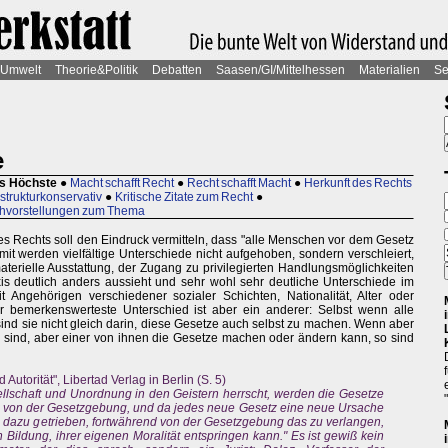
Umwelt
Theorie&Politik
Debatten
Saasen/GI/Mittelhessen
Materialien
Se
e
as Höchste
●
Macht schafft Recht
●
Recht schafft Macht
●
Herkunft des Rechts
 strukturkonservativ
●
Kritische Zitate zum Recht
●
hvorstellungen zum Thema
es Rechts soll den Eindruck vermitteln, dass "alle Menschen vor dem Gesetz
amit werden vielfältige Unterschiede nicht aufgehoben, sondern verschleiert,
terielle Ausstattung, der Zugang zu privilegierten Handlungsmöglichkeiten
xis deutlich anders aussieht und sehr wohl sehr deutliche Unterschiede im
ngehörigen verschiedener sozialer Schichten, Nationalität, Alter oder
er bemerkenswerteste Unterschied ist aber ein anderer: Selbst wenn alle
nd sie nicht gleich darin, diese Gesetze auch selbst zu machen. Wenn aber
 sind, aber einer von ihnen die Gesetze machen oder ändern kann, so sind
Autorität", Libertad Verlag in Berlin (S. 5)
lschaft und Unordnung in den Geistern herrscht, werden die Gesetze
s von der Gesetzgebung, und da jedes neue Gesetz eine neue Ursache
e dazu getrieben, fortwährend von der Gesetzgebung das zu verlangen,
 Bildung, ihrer eigenen Moralität entspringen kann." Es ist gewiß kein