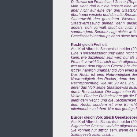
D. Gewalt mit Freiheit und Gesetz (Repu
Man sieht, daß nur die letztere eine 
aber nicht auf eine der drei Staatsfo
überhaupt versteht und das alte Brocardi
Sinnenwohl des gemeinen Wesens (d
Staatsverfassung dienen; denn diese
anders, sich vormalt, taugt gar nicht 
sondern jene Sentenz sagt nichts weite
Gesellschaft überhaupt; denn diese best
Recht gleich Freiheit
Aus Karl Albrecht Schachtschneider (201
Eine "Herrschaftsordnung" kann nicht "re
kann, wie dazulegen sein wird, nur als W
Freiheit verwirklicht sich durch allgemein
wer unter dem eigenen Gesetz lebt, das
ist frei, nämlich unabhängig von eines and
Das Recht ist eine Notwendigkeit der F
Notwendigkeit des Rechts; denn das 
Rechtsprechung, wie Art. 20 Abs. 2 S. 
derer das Volk seine Staatsgewalt ausü
durch Rechtlichkeit. Die allgemeine Fr
Volkes. Für eine Freiheitslehre gilt di
dient dem Recht, und die Rechtlichkeit is
dem Recht, sondern ist eine Einrich
miteinander zu leben. Nur das genügt
Bürger gleich Volk gleich Gesetzgebe
Aus Karl Albrecht Schachtschneider (20
Allgemeine Gesetze sind der allgemeine W
Sie können nur sittlich sein, wenn de
Sittengesetz leiten lässt. ...