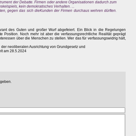
nstrument der Debatte. Firmen oder andere Organisationen dadurch zum
skelspiels, kein demokratisches Verhalten. ...
halten, gegen das sich dieKunden der Firmen durchaus wehren dürften.
ant des Guten und großer Wurf abgefeiert. Ein Blick in die Regelungen
rte Position. Noch mehr ist aber die verfassungsrechtliche Realität geprägt
nteressen über die Menschen zu stellen. Wer das für verfassungswidrig hält,
 an der neoliberalen Ausrichtung von Grundgesetz und
elt am 28.5.2024
egeben.