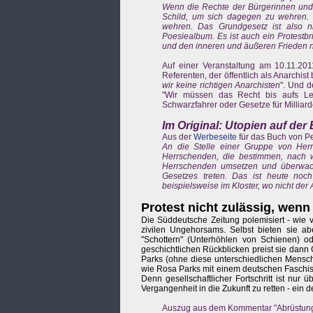
Wenn die Rechte der Bürgerinnen und 
Schild, um sich dagegen zu wehren. D
wehren. Das Grundgesetz ist also n
Poesiealbum. Es ist auch ein Protestbri
und den inneren und äußeren Frieden n
Auf einer Veranstaltung am 10.11.2011
Referenten, der öffentlich als Anarchis
wir keine richtigen Anarchisten
". Und d
"Wir müssen das Recht bis aufs Letzt
Schwarzfahrer oder Gesetze für Milliard
Im Original: Utopien auf der
Aus der
Werbeseite
für das Buch von Pe
An die Stelle einer Gruppe von Herr
Herrschenden, die bestimmen, nach w
Herrschenden umsetzen und überwach
Gesetzes treten. Das ist heute noch 
beispielsweise im Kloster, wo nicht der 
Protest nicht zulässig, wenn 
Die Süddeutsche Zeitung polemisiert - wie 
zivilen Ungehorsams. Selbst bieten sie a
"Schottern" (Unterhöhlen von Schienen) od
geschichtlichen Rückblicken preist sie dan
Parks (ohne diese unterschiedlichen Mensche
wie Rosa Parks mit einem deutschen Faschis
Denn gesellschaftlicher Fortschritt ist nur
Vergangenheit in die Zukunft zu retten - ein 
Auszug aus dem Kommentar "Abrüstung 