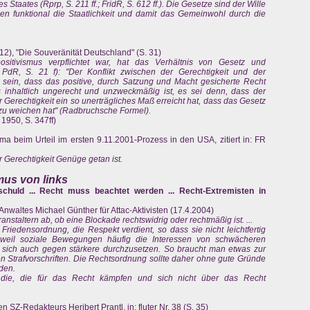
 Staates (Rprp, S. 211 ff.; FridR, S. 612 ff.). Die Gesetze sind der Wille
hen funktional die Staatlichkeit und damit das Gemeinwohl durch die
12), "Die Souveränität Deutschland" (S. 31)
itivismus verpflichtet war, hat das Verhältnis von Gesetz und
l. PdR, S. 21 f): "Der Konflikt zwischen der Gerechtigkeit und der
n sein, dass das positive, durch Satzung und Macht gesicherte Recht
inhaltlich ungerecht und unzweckmäßig ist, es sei denn, dass der
 Gerechtigkeit ein so unerträgliches Maß erreicht hat, dass das Gesetz
t zu weichen hat" (Radbruchsche Formel).
 1950, S. 347ff)
a beim Urteil im ersten 9.11.2001-Prozess in den USA, zitiert in: FR
 Gerechtigkeit Genüge getan ist.
mus von links
 schuld ... Recht muss beachtet werden ... Recht-Extremisten in
waltes Michael Günther für Attac-Aktivisten (17.4.2004)
nstaltern ab, ob eine Blockade rechtswidrig oder rechtmäßig ist. ...
riedensordnung, die Respekt verdient, so dass sie nicht leichtfertig
e weil soziale Bewegungen häufig die Interessen von schwächeren
m sich auch gegen stärkere durchzusetzen. So braucht man etwas zur
Strafvorschriften. Die Rechtsordnung sollte daher ohne gute Gründe
den.
 die, die für das Recht kämpfen und sich nicht über das Recht
n SZ-Redakteurs Heribert Prantl, in: fluter Nr. 38 (S. 35)