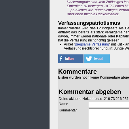
Hackerangriffe sind kein Zulässiges I
Einlenken zu bewegen, ist Teil eines Mu
... peinliches wie durchsichtiges Ver
Aber eben nicht in Hackermanier.
Verfassungspatriotismus
Immer wieder wird das Grundgesetz als Gar
entlarvt das bereits als stark verallgemeine
davon, immer wieder nationale oder Kapitali
hat die Verfassung nicht richtig gelesen.
Arikel "
Biegsame Verfassung
" mit Kritik
Verfassungsrechtsprechung, in: Junge W
Kommentare
Bisher wurden noch keine Kommentare abg
Kommentar abgeben
Deine aktuelle Netzadresse: 216.73.216.231
Name
Kommentar