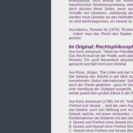
Revolutionär, nicht einmal ein Refor
französischen Gesetzessammlung, welc
doch drücken diese Zeilen, wenn au
Schaffer von Gesetzen, vollständig d
werden neue Gesetze als das Heilmittel 
ist, wird damit begonnen, ein Gesetz z
Aus Adorno, Theodor W. (1970): "Erzieh
... indem man das Recht des Staates ü
gesetzt.
Im Original: Rechtsphiloso
Aus Kant, Immanuel, "Streit der Fakultäten
Das Recht muß nie der Politik, wohl abe
Hinweis: Ein auch theoretisch absurd
gemacht und fällt nicht vom Himmel.
Aus Rose, Jürgen, "Die Linke und das Völ
Die Geltung des Rechts in der Welt sic
vornehmstes Gebot internationaler Sol
auch der Friede gedeihen - ganz im Geis
eine Handlung der Gütigkeit ausgeübt,
würde gewiß kein großes Elend in der W
Aus Kant, Immanuel (1798): AA VII, "Anth
Freiheit und Gesetz ... sind die zwei A
das letztere auch von Wirkung und nic
Gewalt, welche, mit jenen verbunden, d
Kombinationen der letzteren mit den be
A. Gesetz und Freiheit ohne Gewalt (An
B. Gesetz und Gewalt ohne Freiheit (De
C. Gewalt ohne Freiheit und Gesetz (Bar